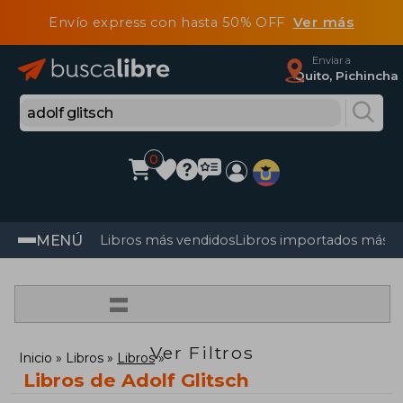
Envío express con hasta 50% OFF
Ver más
Enviar a
Quito, Pichincha
0
MENÚ
Libros más vendidos
Libros importados más v
=
Ver Filtros
Inicio
Libros
Libros
Libros de Adolf Glitsch