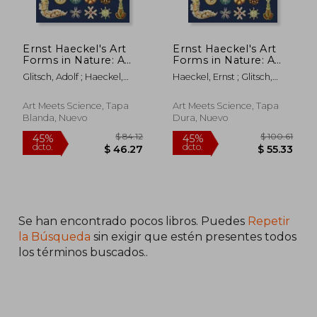
Ernst Haeckel's Art
Ernst Haeckel's Art
Forms in Nature: A
Forms in Nature: A
Visual Masterpiece of
Visual Masterpiece of
Glitsch, Adolf ; Haeckel,
Haeckel, Ernst ; Glitsch,
the Natural World (en
the Natural World (en
Ernst
Adolf ; Haeckel, Ernst
Inglés)
Inglés)
Art Meets Science, Tapa
Art Meets Science, Tapa
Blanda, Nuevo
Dura, Nuevo
Se han encontrado pocos libros. Puedes
Repetir
$ 84.12
$ 100.
45%
45%
dcto.
dcto.
$ 46.27
$ 55.
la Búsqueda
sin exigir que estén presentes todos
los términos buscados..