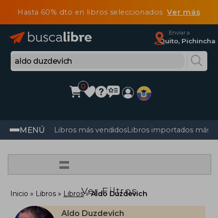
Hasta 60% dto en libros seleccionados
Ver más
Enviar a
Quito, Pichincha
0
MENÚ
Libros más vendidos
Libros importados más v
=
Ver Filtros
Inicio
Libros
Libros
Aldo Duzdevich
Aldo Duzdevich