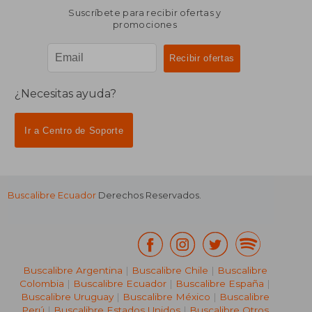
Suscríbete para recibir ofertas y
promociones
¿Necesitas ayuda?
Ir a Centro de Soporte
Buscalibre Ecuador
Derechos Reservados.
Buscalibre Argentina
|
Buscalibre Chile
|
Buscalibre
Colombia
|
Buscalibre Ecuador
|
Buscalibre España
|
Buscalibre Uruguay
|
Buscalibre México
|
Buscalibre
Perú
|
Buscalibre Estados Unidos
|
Buscalibre Otros