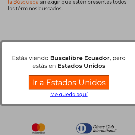
45%
la Búsqueda
sin exigir que estén presentes todos
dcto.
$ 24.66
los términos buscados..
Estás viendo
Buscalibre Ecuador
, pero
Nuestras Formas de Pago
estás en
Estados Unidos
Ir a Estados Unidos
Me quedo aquí