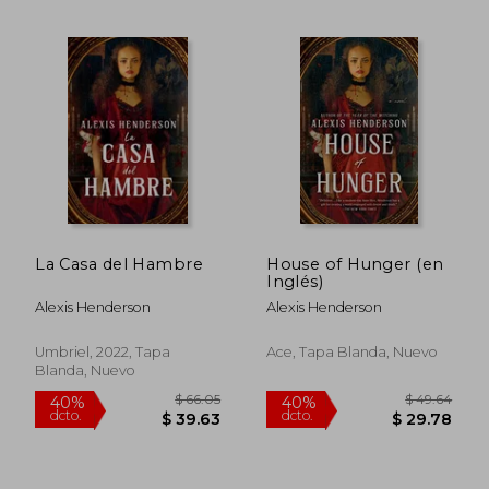
$ 33.26
$ 34.
45%
45%
dcto.
dcto.
$ 18.29
$ 18.
La Casa del Hambre
House of Hunger (en
Inglés)
Alexis Henderson
Alexis Henderson
Umbriel, 2022, Tapa
Ace, Tapa Blanda, Nuevo
Blanda, Nuevo