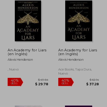
An Academy for Liars
An Academy for Liars
(en Inglés)
(en Inglés)
Alexis Henderson
Alexis Henderson
, Nuevo
Ace Books, Tapa Dura,
Nuevo
$ 52.45
$ 50.
45%
40%
dcto.
dcto.
$ 28.85
$ 30.