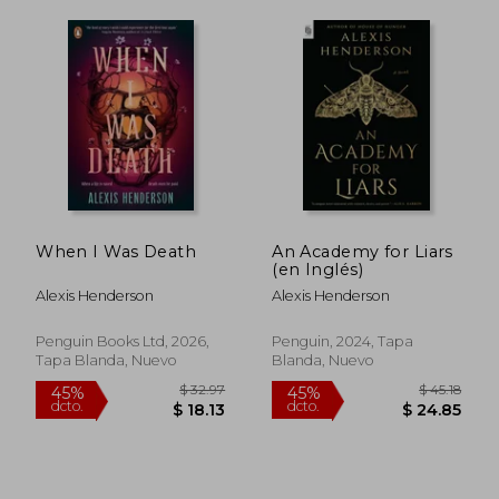
When I Was Death
An Academy for Liars
(en Inglés)
$ 33.69
$ 37.
45%
45%
dcto.
dcto.
Alexis Henderson
Alexis Henderson
$ 18.53
$ 20.
Penguin Books Ltd, 2026,
Penguin, 2024, Tapa
Tapa Blanda, Nuevo
Blanda, Nuevo