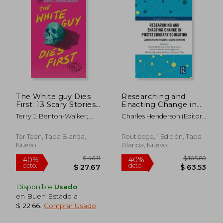
The White guy Dies
Researching and
First: 13 Scary Stories
Enacting Change in
of Fear and Power
Postsecondary
Terry J. Benton-Walker;
Charles Henderson (Editor),
(en Inglés)
Education:
Faridah Àbíké-Íyímídé;
Chris Rasmussen (Editor),
Leveraging
Kalynn Bayron; Kendare
Naneh Apkarian (Editor),
Instructors' Social
Tor Teen, Tapa Blanda,
Routledge, 1 Edición, Tapa
Blake; H.E. Edgmon; Lamar
Alexis Knaub (Editor), Alan
Networks (Routledge
Nuevo
Blanda, Nuevo
Giles; Chloe Gong; Alexis
James Daly (Editor),
Research in
Henderson; Tiffany D.
Kathleen Fisher (Editor)
Education) (en Inglés)
Jackson; Adiba Jaigirdar;
Naseem Jamnia; Karen
Strong; Mark Oshiro
Disponible
Usado
en Buen Estado a
$ 43.42
$ 54.
$ 22.66
.
Comprar Usado
45%
40%
dcto.
dcto.
$ 23.88
$ 32.