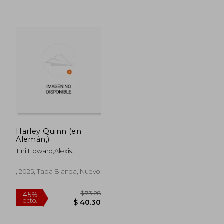
Harley Quinn (en
Alemán,)
Tini Howard;Alexis
Quasarano;Joanne
Starer;Hannah
, 2025, Tapa Blanda, Nuevo
Templer;Marcial Toledano
Vargas;Erica
Henderson;Sweeney
Boo;Brandt &
Stein;Natacha
Bustos;Dani;Grace