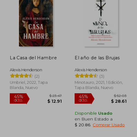
Charleston, Carolina del Sur, donde
continúa desarrollando su estilo único que
fusiona lo gótico con lo sobrenatural.
La Casa del Hambre
El año de las Brujas
Alexis Henderson
Alexis Henderson
(2)
(3)
Umbriel, 2022, Tapa
Minotauro, 2021, 1 Edición,
Blanda, Nuevo
Tapa Blanda, Nuevo
Disponible
Usado
en Buen Estado a
$ 20.86
.
Comprar Usado
$ 23.47
$ 52.