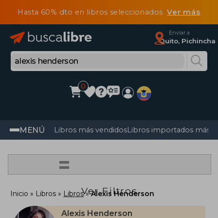
Hasta 60% dto en libros seleccionados
Ver más
Enviar a
Quito, Pichincha
0
MENÚ
Libros más vendidos
Libros importados más v
=
Ver Filtros
Inicio
Libros
Libros
Alexis Henderson
Alexis Henderson