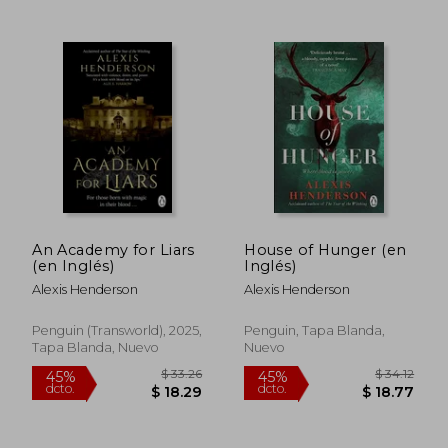
$ 45.62
$ 36.
45%
45%
dcto.
dcto.
$ 25.09
$ 20.
An Academy for Liars
House of Hunger (en
(en Inglés)
Inglés)
Alexis Henderson
Alexis Henderson
Penguin (Transworld), 2025,
Penguin, Tapa Blanda,
Tapa Blanda, Nuevo
Nuevo