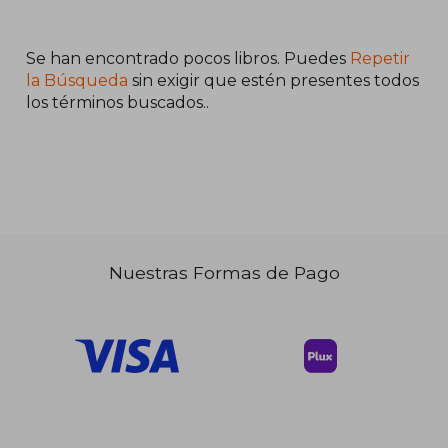
$ 46.11
$ 105.
40%
40%
Ellis;Riccardo
dcto.
dcto.
$ 27.67
$ 63.
Fedrici;Gretchen Felker-
Martin;Jörg Faßbender
Se han encontrado pocos libros. Puedes
Repetir
la Búsqueda
sin exigir que estén presentes todos
los términos buscados..
Nuestras Formas de Pago