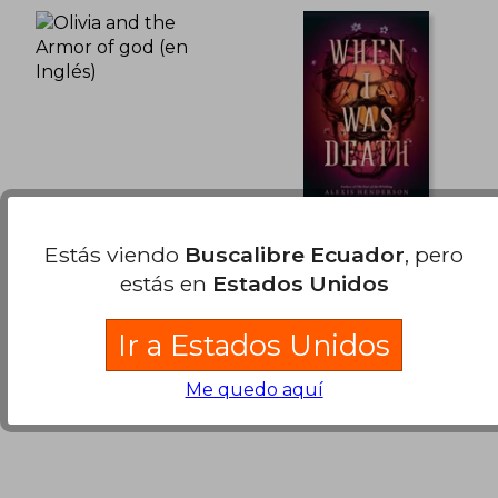
Olivia and the Armor
When I Was Death
Estás viendo
Buscalibre Ecuador
, pero
of god (en Inglés)
(en Inglés)
estás en
Estados Unidos
Alexis Henderson
Alexis Henderson
$ 32.97
$ 45
45%
45%
Independently Published,
Penguin Young Readers
Ir a Estados Unidos
dcto.
dcto.
$ 18.13
$ 24.
Tapa Blanda, Nuevo
Group, 2026, Tapa Dura,
Nuevo
Me quedo aquí