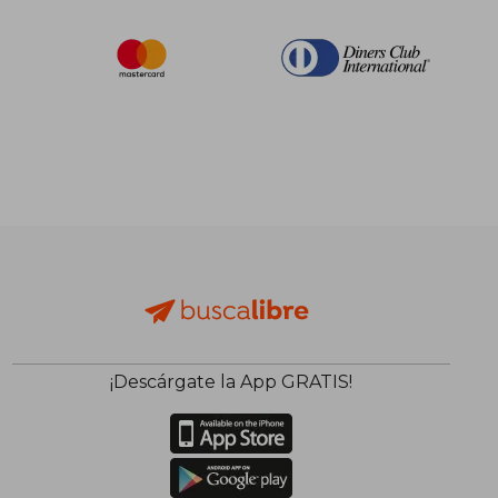
$ 73.28
45%
dcto.
$ 40.30
¡Descárgate la App GRATIS!