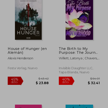
House of Hunger (en
The Birth to My
Alemán)
Purpose: The Journey
to Motherhood (en
Alexis Henderson
Willett, Latonya ; Chavers,
Inglés)
Alexis ; Henderson, Stacy L.
Festa Verlag, Nuevo
Invisible Daughter LLC,
Tapa Blanda, Nuevo
$ 49.64
$ 62.
40%
40%
dcto.
dcto.
$ 29.78
$ 37.