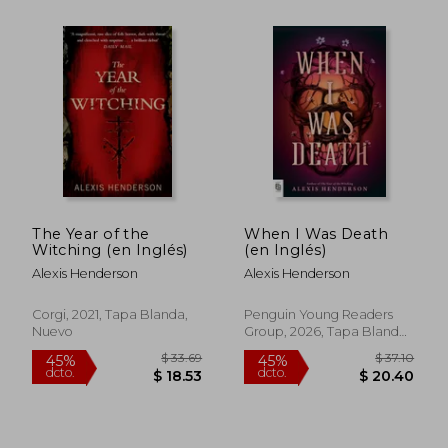
$ 66.05
$ 49.
40%
40%
dcto.
dcto.
$ 39.63
$ 29.
The Year of the
When I Was Death
Witching (en Inglés)
(en Inglés)
Alexis Henderson
Alexis Henderson
Corgi, 2021, Tapa Blanda,
Penguin Young Readers
Nuevo
Group, 2026, Tapa Blanda,
Nuevo