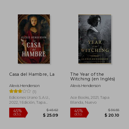
45%
45%
dcto.
dcto.
$ 12.91
$ 28.
Casa del Hambre, La
The Year of the
Witching (en Inglés)
Alexis Henderson
Alexis Henderson
(1)
Ediciones Urano S.A.U.,
Ace Books, 2021, Tapa
2022, 1 Edición, Tapa
Blanda, Nuevo
Blanda, Nuevo