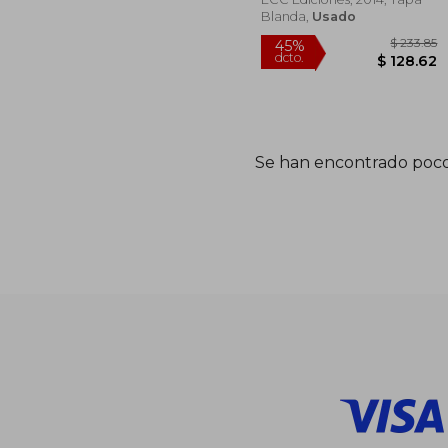
Blanda,
Usado
Se han encontrado poco
$ 
45%
dcto.
$ 1