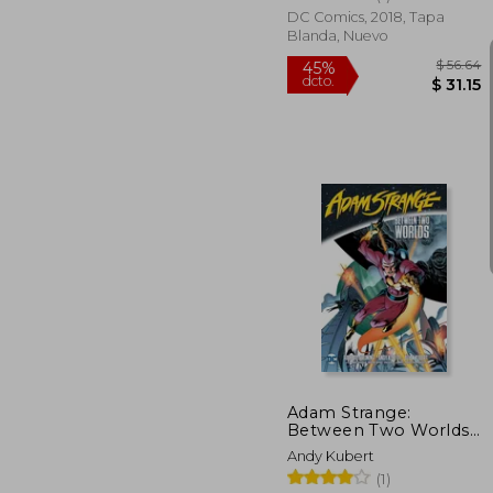
DC Comics, 2018, Tapa
Blanda, Nuevo
$
45%
dcto.
$
Adam Strange:
Between Two Worlds
the Deluxe Edition (en
Andy Kubert
Inglés)
(1)