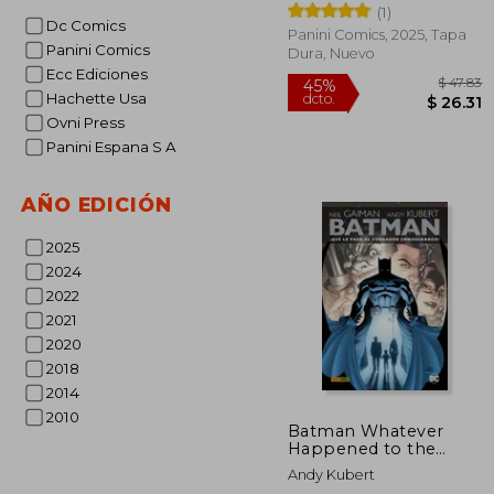
(1)
Dc Comics
Panini Comics, 2025, Tapa
Panini Comics
Dura, Nuevo
Ecc Ediciones
Hachette Usa
Ovni Press
Panini Espana S A
$
AÑO EDICIÓN
45%
dcto.
$ 
2025
2024
2022
2021
2020
2018
2014
2010
Batman Whatever
Happened to the
Caped Crusader
Andy Kubert