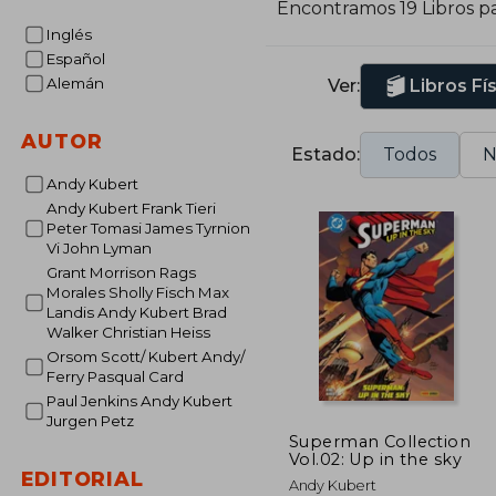
Encontramos 19 Libros p
A
Inglés
c
Español
Alemán
Ver:
Libros Fí
E
B
AUTOR
g
Estado:
Todos
N
T
Andy Kubert
Andy Kubert Frank Tieri
A
Peter Tomasi James Tyrnion
K
Vi John Lyman
Grant Morrison Rags
Morales Sholly Fisch Max
Landis Andy Kubert Brad
Walker Christian Heiss
Orsom Scott/ Kubert Andy/
Ferry Pasqual Card
Paul Jenkins Andy Kubert
Jurgen Petz
Superman Collection
Vol.02: Up in the sky
EDITORIAL
Andy Kubert