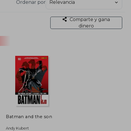
Ordenar por
en series como Wolverine: Origin, Marvel 1602 (en
Comparte y gana
 convirtiéndose en el artista de referencia de
dinero
ido personaje Damian Wayne. Su arte embelleció
Happened to the Caped Crusader?, Flashpoint y
e vivo el legado familiar como instructor en la
Batman and the son
Andy Kubert