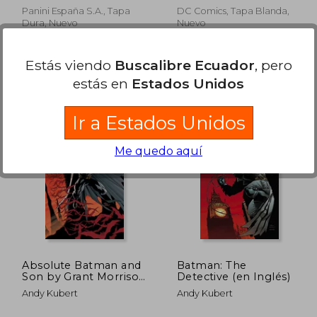
Panini España S.A., Tapa
DC Comics, Tapa Blanda,
Dura, Nuevo
Nuevo
Estás viendo
Buscalibre Ecuador
, pero
estás en
Estados Unidos
Ir a Estados Unidos
Me quedo aquí
 56.64
$ 99.24
45%
45%
dcto.
dcto.
 31.15
$ 54.58
Absolute Batman and
Batman: The
Son by Grant Morrison
Detective (en Inglés)
(en Inglés)
Andy Kubert
Andy Kubert