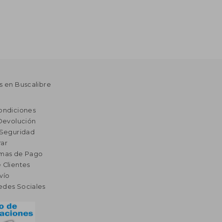
s en Buscalibre
ondiciones
 Devolución
 Seguridad
ar
rmas de Pago
 Clientes
vío
edes Sociales