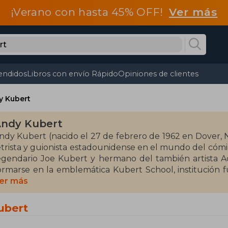
¡Verano con hasta 45% OFF!
Ver más
endidos
Libros con envío Rápido
Opiniones de clientes
y Kubert
ndy Kubert
ndy Kubert (nacido el 27 de febrero de 1962 en Dover, N
etrista y guionista estadounidense en el mundo del cóm
egendario Joe Kubert y hermano del también artista A
ormarse en la emblemática Kubert School, institución
mpartiría clases.
er más
nició su carrera en DC Comics en la década de 1980 como l
ubert
dam Strange y el crossover Batman Versus Predator. Su t
ejó una huella imborrable en títulos como Uncanny X