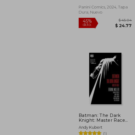
Panini Comics, 2024, Tapa
Dura, Nuevo
$
45%
dcto.
$ 
Batman: The Dark
Knight: Master Race
(en Inglés)
Andy Kubert
(1)