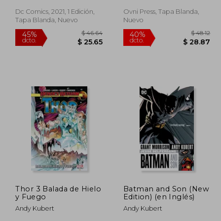
Dc Comics, 2021, 1 Edición,
Ovni Press, Tapa Blanda,
Tapa Blanda, Nuevo
Nuevo
 45.04
$ 46.64
45%
40%
dcto.
dcto.
24.77
$ 25.65
Thor 3 Balada de Hielo
Batman and Son (New
y Fuego
Edition) (en Inglés)
Andy Kubert
Andy Kubert