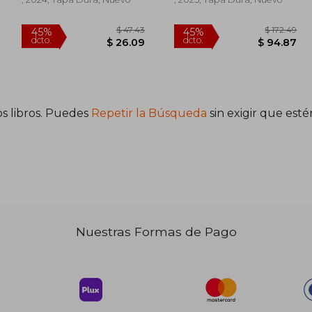
Walker;Christian Heiß
s libros. Puedes
Repetir la Búsqueda
sin exigir que est
Nuestras Formas de Pago
233.85
$ 47.43
45%
45%
dcto.
dcto.
28.62
$ 26.09