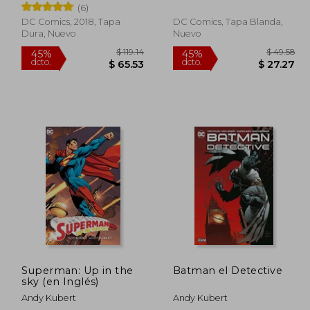
(6)
DC Comics, 2018, Tapa
DC Comics, Tapa Blanda,
Dura, Nuevo
Nuevo
 47.83
$ 119.14
45%
45%
dcto.
dcto.
26.31
$ 65.53
Superman: Up in the
Batman el Detective
sky (en Inglés)
Andy Kubert
Andy Kubert