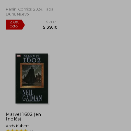
Panini Comics, 2024, Tapa
Dura, Nuevo
$ 49.58
$ 71.09
45%
dcto.
$ 27.27
$ 39.10
Marvel 1602 (en
Inglés)
Andy Kubert