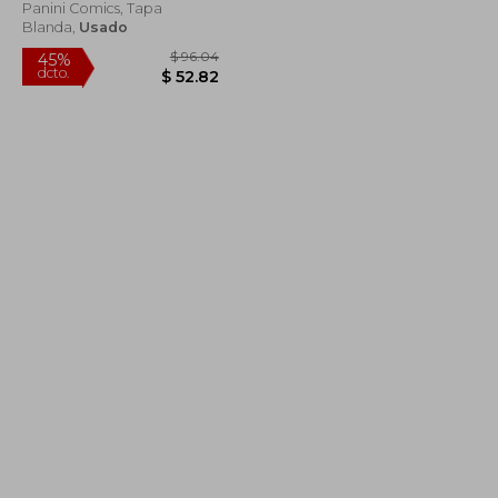
CARD
Panini Comics, Tapa
Blanda,
Usado
$ 62.52
$ 96.04
45%
dcto.
$ 34.38
$ 52.82