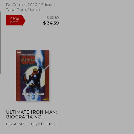
Dc Comics, 2020, 1 Edición,
Tapa Dura, Nuevo
$ 49.58
$ 62.89
45%
dcto.
$ 27.27
$ 34.59
ULTIMATE IRON MAN:
BIOGRAFÍA NO
AUTORIZADA
ORSOM SCOTT/ KUBERT,
ANDY/ FERRY, PASQUAL