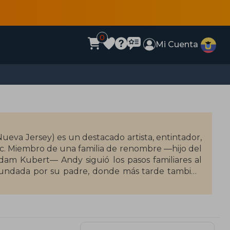
0
Mi Cuenta
ueva Jersey) es un destacado artista, entintador,
ic. Miembro de una familia de renombre —hijo del
dam Kubert— Andy siguió los pasos familiares al
 fundada por su padre, donde más tarde también
etrista y más tarde ilustró series como Sgt. Rock,
rayectoria se consolidó al pasar a Marvel, donde
-Men, Ultimate X-Men y sagas clave como Age of