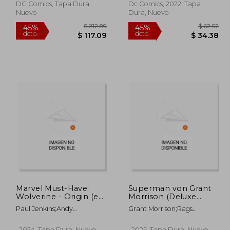
DC Comics, Tapa Dura,
Dc Comics, 2022, Tapa
Nuevo
Dura, Nuevo
 87.89
$ 212.89
45%
45%
dcto.
dcto.
48.34
$ 117.09
Marvel Must-Have:
Superman von Grant
Wolverine - Origin (en
Morrison (Deluxe
Alemán,)
Edition) (en Alemán,)
Paul Jenkins;Andy
Grant Morrison;Rags
Kubert;Jürgen Petz
Morales;Sholly Fisch;Max
Landis;Andy Kubert;Brad
, 2024, Tapa Dura, Nuevo
, 2025, Tapa Dura, Nuevo