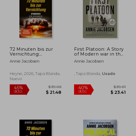
$ 41.95
$ 67
45%
40%
dcto.
dcto.
$ 23.07
$ 40.
72 Minuten bis zur
First Platoon: A Story
Vernichtung:
of Modern war in the
Atomkrieg - ein
age of Identity
Annie Jacobsen
Annie Jacobsen
Szenario - Der
Dominance (Random
SPIEGEL-Bestseller
House Large Print)
jetzt im Taschenbuch
Heyne, 2026, Tapa Blanda,
, Tapa Blanda,
Usado
(en Alemán)
Nuevo