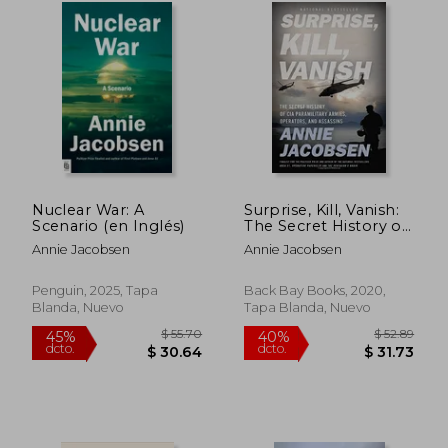
Nuclear War: A
Surprise, Kill, Vanish:
Scenario (en Inglés)
The Secret History of
cia Paramilitary
Annie Jacobsen
Annie Jacobsen
Armies, Operators,
and Assassins (en
Inglés)
Penguin, 2025, Tapa
Back Bay Books, 2020,
Blanda, Nuevo
Tapa Blanda, Nuevo
$ 28.32
$ 52.
45%
40%
dcto.
dcto.
$ 15.58
$ 31.