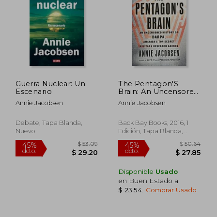
$ 56.11
$ 44.
45%
45%
dcto.
dcto.
$ 30.86
$ 24.
Guerra Nuclear: Un
The Pentagon'S
Escenario
Brain: An Uncensored
History of Darpa,
Annie Jacobsen
Annie Jacobsen
America'S Top-Secret
Military Research
Agency (en Inglés)
Debate, Tapa Blanda,
Back Bay Books, 2016, 1
Nuevo
Edición, Tapa Blanda,
Nuevo
Disponible
Usado
en Buen Estado a
$ 23.54
.
Comprar Usado