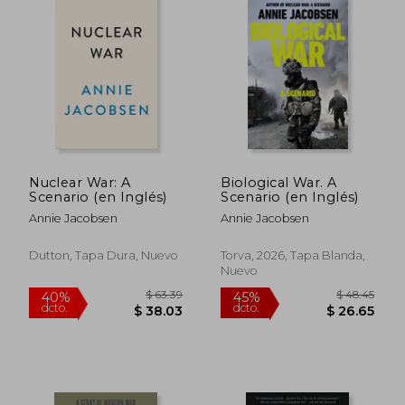
Nuclear War: A
Biological War. A
Scenario (en Inglés)
Scenario (en Inglés)
Annie Jacobsen
Annie Jacobsen
Dutton, Tapa Dura, Nuevo
Torva, 2026, Tapa Blanda,
Nuevo
$ 55.70
$ 52.
45%
40%
dcto.
dcto.
$ 30.64
$ 31.