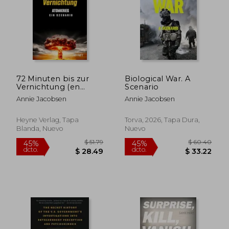
$ 77.10
$ 81
40%
40%
dcto.
dcto.
$ 46.26
$ 48.
72 Minuten bis zur
Biological War. A
Vernichtung (en
Scenario
Alemán)
Annie Jacobsen
Annie Jacobsen
Heyne Verlag, Tapa
Torva, 2026, Tapa Dura,
Blanda, Nuevo
Nuevo