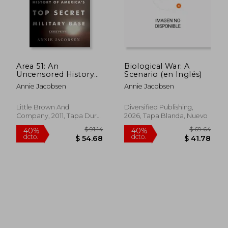
Area 51: An
Biological War: A
Uncensored History
Scenario (en Inglés)
of America's top
Annie Jacobsen
Annie Jacobsen
Secret Military Base
(en Inglés)
Little Brown And
Diversified Publishing,
Company, 2011, Tapa Dura,
2026, Tapa Blanda, Nuevo
Nuevo
$ 85.51
$ 86.
40%
40%
dcto.
dcto.
$ 51.31
$ 51.