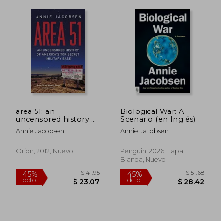
area 51: an
Biological War: A
uncensored history of
Scenario (en Inglés)
$ 53.09
$ 37.
45%
45%
america's top secret
dcto.
dcto.
Annie Jacobsen
Annie Jacobsen
$ 29.20
$ 20.
military base (en
Inglés)
Orion, 2012, Nuevo
Penguin, 2026, Tapa
Blanda, Nuevo