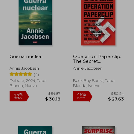
Guerra nuclear
Operation Paperclip:
The Secret
Intelligence Program
Annie Jacobsen
Annie Jacobsen
that Brought Nazi
(4)
Scientists to America
(en Inglés)
Debate, 2024, Tapa
Back Bay Books, Tapa
Blanda, Nuevo
Blanda, Nuevo
$ 54.87
$ 50.