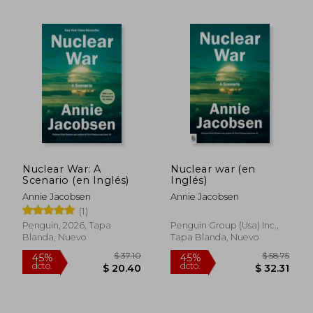
$ 53.09
$ 50.
45%
45%
dcto.
dcto.
$ 29.20
$ 27.
Nuclear War: A
Nuclear war (en
Scenario (en Inglés)
Inglés)
Annie Jacobsen
Annie Jacobsen
(1)
Penguin, 2026, Tapa
Penguin Group (Usa) Inc.,
Blanda, Nuevo
Tapa Blanda, Nuevo