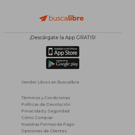
¡Descárgate la App GRATIS!
Vender Libros en Buscalibre
Términos y Condiciones
$ 91.14
$ 69.
40%
40%
Políticas de Devolución
dcto.
dcto.
$ 54.68
$ 41.
Privacidad y Seguridad
Cómo Comprar
Nuestras Formas de Pago
Opiniones de Clientes