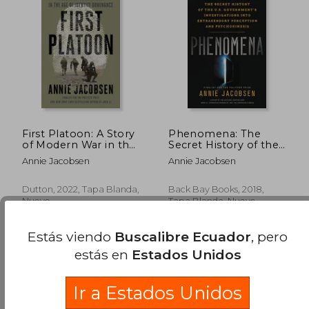
First Platoon: A Story
Phenomena: The
of Modern War in the
Secret History of the
Age of Identity
U. Se Government's
Annie Jacobsen
Annie Jacobsen
Dominance (en
Investigations Into
Inglés)
Extrasensory
Perception and
Dutton, 2022, Tapa Blanda,
Back Bay Books, 2018,
Psychokinesis (en
Nuevo
Tapa Blanda, Nuevo
Inglés)
Estás viendo
Buscalibre Ecuador
, pero
estás en
Estados Unidos
$ 63.39
$ 48.
40%
45%
Ir a Estados Unidos
dcto.
dcto.
$ 38.03
$ 26.