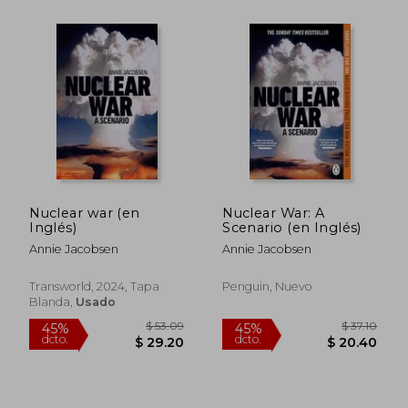
$ 37.10
$ 58.
45%
45%
dcto.
dcto.
$ 20.40
$ 32.
Nuclear war (en
Nuclear War: A
Inglés)
Scenario (en Inglés)
Annie Jacobsen
Annie Jacobsen
Transworld, 2024, Tapa
Penguin, Nuevo
Blanda,
Usado