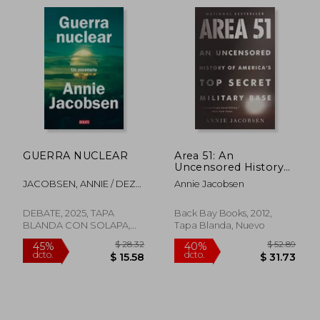
GUERRA NUCLEAR
Area 51: An
Uncensored History
of America'S top
JACOBSEN, ANNIE / DEZA
Annie Jacobsen
Secret Military Base
GUIL, GEMMA
(en Inglés)
$ 41.95
$ 51
45%
45%
DEBATE, 2025, TAPA
Back Bay Books, 2012,
dcto.
dcto.
$ 23.07
$ 28.
BLANDA CON SOLAPA,
Tapa Blanda, Nuevo
Nuevo