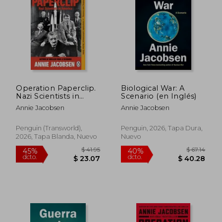
$ 50.15
$ 51
45%
40%
dcto.
dcto.
$ 27.58
$ 31.
Operation Paperclip.
Biological War: A
Nazi Scientists in
Scenario (en Inglés)
America
Annie Jacobsen
Annie Jacobsen
Penguin (Transworld),
Penguin, 2026, Tapa Dura,
2026, Tapa Blanda, Nuevo
Nuevo