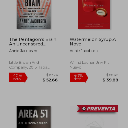
The Pentagon's Brain:
Watermelon Syrup,A
An Uncensored
Novel
History of Darpa,
Annie Jacobsen
Annie Jacobsen
America's Top-Secret
Military Research
$ 51.79
$ 60.
45%
45%
Agency (en Inglés)
Little Brown And
Wilfrid Laurier Univ Pr,
dcto.
dcto.
$ 28.49
$ 33.
Company, 2015, Tapa
Nuevo
Dura, Nuevo