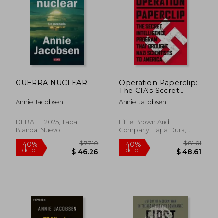
$ 41.95
$ 41
45%
45%
dcto.
dcto.
$ 23.07
$ 23.
GUERRA NUCLEAR
Operation Paperclip:
The CIA's Secret
Program to Bring
Annie Jacobsen
Annie Jacobsen
Nazi Scientists to
America (en Inglés)
DEBATE, 2025, Tapa
Little Brown And
Blanda, Nuevo
Company, Tapa Dura,
Nuevo