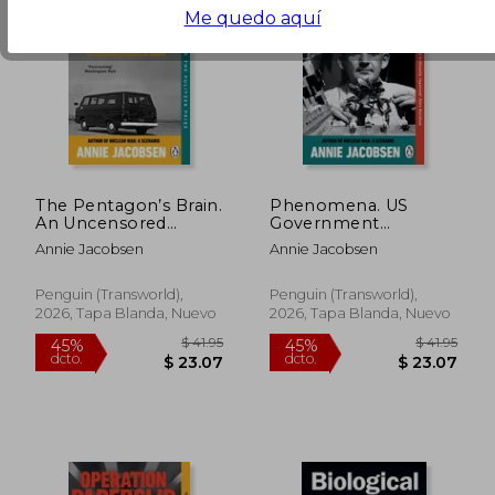
Me quedo aquí
The Pentagon’s Brain.
Phenomena. US
An Uncensored
Government
History of DARPA
Investigations into
Annie Jacobsen
Annie Jacobsen
ESP and
Psychokinesis
Penguin (Transworld),
Penguin (Transworld),
2026, Tapa Blanda, Nuevo
2026, Tapa Blanda, Nuevo