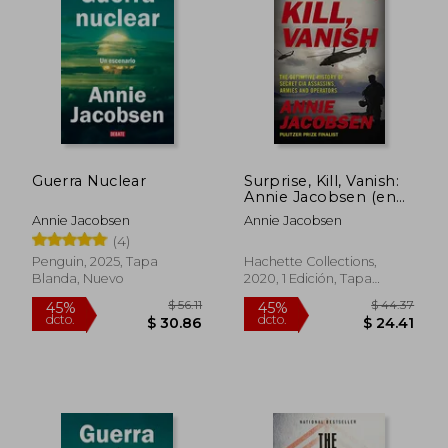
45%
45%
dcto.
dcto.
$ 30.18
$ 27.
Guerra Nuclear
Surprise, Kill, Vanish:
Annie Jacobsen (en
Inglés)
Annie Jacobsen
Annie Jacobsen
(4)
Penguin, 2025, Tapa
Hachette Collections,
Blanda, Nuevo
2020, 1 Edición, Tapa
Blanda, Nuevo