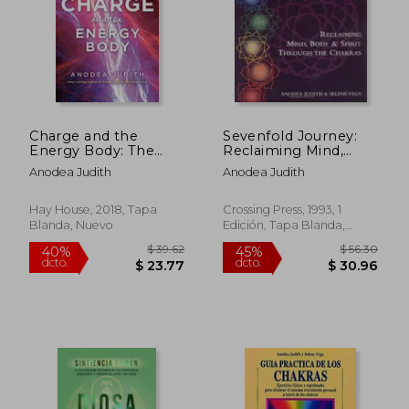
Charge and the
Sevenfold Journey:
$ 39.90
$ 70.
Energy Body: The
Reclaiming Mind,
45%
45%
dcto.
dcto.
Vital key to Healing
Body and Spirit
$ 21.94
$ 38.
Anodea Judith
Anodea Judith
Your Life, Your
Through the Chakras
Chakras, and Your
(en Inglés)
Relationships (en
Hay House, 2018, Tapa
Crossing Press, 1993, 1
Inglés)
Blanda, Nuevo
Edición, Tapa Blanda,
Nuevo