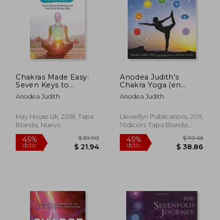
$ 40.27
$ 58.
45%
40%
dcto.
dcto.
$ 22.15
$ 34.
Chakras Made Easy:
Anodea Judith's
Seven Keys to
Chakra Yoga (en
Awakening and
Inglés)
Anodea Judith
Anodea Judith
Healing the Energy
Body (en Inglés)
Hay House Uk, 2018, Tapa
Llewellyn Publications, 2011,
Blanda, Nuevo
1 Edición, Tapa Blanda,
Nuevo