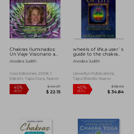
$ 99.04
$ 49.
40%
45%
dcto.
dcto.
$ 59.43
$ 27.
Chakras Iluminados:
wheels of life,a user´s
Un Viaje Visionario a
guide to the chakra
tu Mundo Interior
system (en Inglés)
Anodea Judith
Anodea Judith
Gaia Ediciones, 2008, 1
Llewellyn Publications,
Edición, Tapa Dura, Nuevo
Tapa Blanda, Nuevo