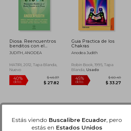
Diosa. Reencuentros
Guia Practica de los
benditos con el
Chakras
rostro femenino de
JUDITH, ANODEA
Anodea Judith
lo divino
$ 39.62
$ 56.
40%
45%
dcto.
dcto.
$ 23.77
$ 30.
MATIRI, 2012, Tapa Blanda,
Robin Book, 1995, Tapa
Nuevo
Blanda,
Usado
Estás viendo
Buscalibre Ecuador
, pero
estás en
Estados Unidos