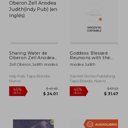
Sharing Water de
Goddess: Blessed
Oberon Zell Anodea
Reunions with the
Judith(Indy Pub) (en
Feminine Face of the
Zell Oberon,Judith Anodea
Anodea Judith
Inglés)
Divine (en Inglés)
Indy Pub, Tapa Blanda,
Sacred Stories Publishing,
Nuevo
Tapa Blanda, Nuevo