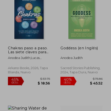
Chakras paso a paso.
Goddess (en Inglés)
Las siete claves para
despertar y sanar el
Anodea Judith;Lucas
Anodea Judith
cuerpo energético
Gonzalvo Valls
Arkano Books, 2026, Tapa
Sacred Stories Publishing,
Blanda, Nuevo
2024, Tapa Dura, Nuevo
$ 48.34
$ 58.
40%
40%
dcto.
dcto.
$ 29.00
$ 35.