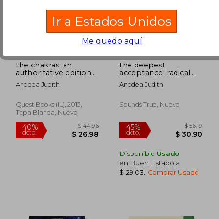
Ir a Estados Unidos
Me quedo aquí
the chakras: an
the deepest
authoritative edition
acceptance: radical
of a groundbreaking
awakening in
Anodea Judith
Anodea Judith
classic (en Inglés)
ordinary life (en
Inglés)
Quest Books (IL), 2013,
Sounds True, Nuevo
Tapa Blanda, Nuevo
$ 46.37
$ 60.
40%
45%
dcto.
dcto.
$ 27.82
$ 33.
Disponible
Usado
en Buen Estado a
$ 29.03
.
Comprar Usado