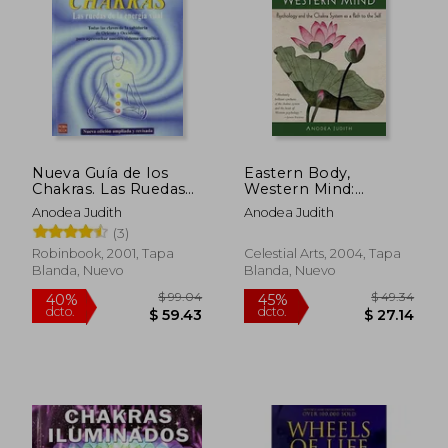
$ 50.93
$ 53.
45%
45%
dcto.
dcto.
$ 28.01
$ 29.
Nueva Guía de los
Eastern Body,
Chakras. Las Ruedas
Western Mind:
de la Energía Vital.
Psychology and the
Anodea Judith
Anodea Judith
Chakra System as a
(3)
Path to the Self (en
Inglés)
Robinbook, 2001, Tapa
Celestial Arts, 2004, Tapa
Blanda, Nuevo
Blanda, Nuevo