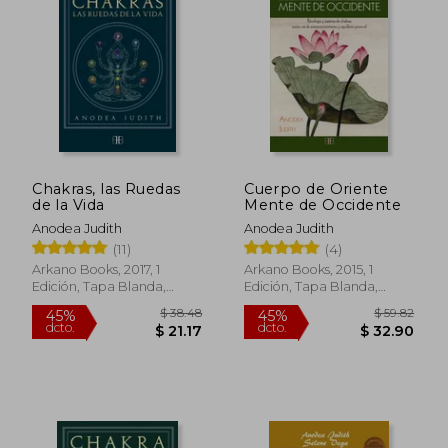
Chakras, las Ruedas
Cuerpo de Oriente
de la Vida
Mente de Occidente
Anodea Judith
Anodea Judith
(11)
(4)
Arkano Books, 2017, 1
Arkano Books, 2015, 1
Edición, Tapa Blanda,
Edición, Tapa Blanda,
Nuevo
Nuevo
$ 38.48
$ 59.