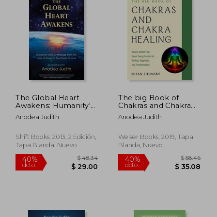
The Global Heart
The big Book of
Awakens: Humanity's
Chakras and Chakra
Rite of Passage From
Healing: How to
Anodea Judith
Anodea Judith
the Love of Power to
Unlock Your Seven
the Power of Love
Energy Centers for
(en Inglés)
Healing, Happiness,
Shift Books, 2013, 2 Edición,
Weiser Books, 2019, Tapa
$ 44.96
$ 56
40%
45%
and Transformation
Tapa Blanda, Nuevo
Blanda, Nuevo
dcto.
dcto.
$ 26.98
$ 30.
(Weiser big Book) (en
Inglés)