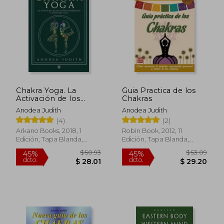
45%
45%
dcto.
dcto.
$ 21.17
$ 32.
Chakra Yoga. La
Guia Practica de los
Activación de los
Chakras
Centros Energéticos
Anodea Judith
Anodea Judith
a Través del Yoga
(4)
(2)
Arkano Books, 2018, 1
Robin Book, 2012, 11
Edición, Tapa Blanda,
Edición, Tapa Blanda,
Nuevo
Nuevo