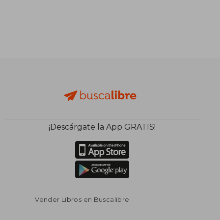
$ 129.28
$ 94.
45%
40%
dcto.
dcto.
$ 71.10
$ 56.
¡Descárgate la App GRATIS!
Vender Libros en Buscalibre