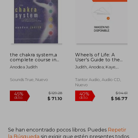
$ 33.75
$ 75.
45%
40%
dcto.
dcto.
$ 18.56
$ 45.
the chakra system,a
Wheels of Life: A
complete course in
User's Guide to the
self-diagnosis and
Chakra System (en
Anodea Judith
Judith, Anodea; Kaye,
healing
Inglés)
Randye
Sounds True, Nuevo
Tantor Audio, Audio CD,
Nuevo
Se han encontrado pocos libros. Puedes
Repetir
la Búsqueda
sin exigir que estén presentes todos