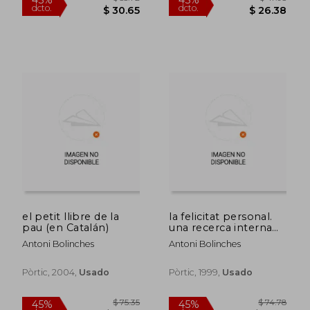
$ 47.95
$ 40.
45%
45%
dcto.
dcto.
$ 26.38
$ 22.
el petit llibre de la
la felicitat personal.
pau (en Catalán)
una recerca interna
(en Catalán)
Antoni Bolinches
Antoni Bolinches
Pòrtic, 2004,
Usado
Pòrtic, 1999,
Usado