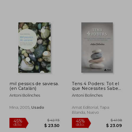
mil pessics de saviesa.
Tens 4 Poders: Tot el
(en Catalán)
que Necessites Saber
per Millorar les Teves
Antoni Bolinches
Antoni Bolinches
Capacitats Personals
Mina, 2005,
Usado
Amat Editorial, Tapa
Blanda, Nuevo
$ 29.79
$ 36.
45%
45%
dcto.
dcto.
$ 16.39
$ 19.