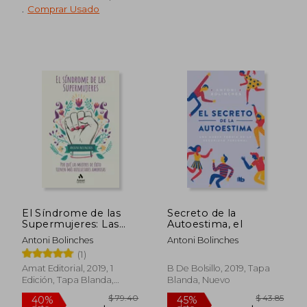
.
Comprar Usado
$ 41.33
$ 35.
45%
45%
dcto.
dcto.
$ 22.73
$ 19.
El Síndrome de las
Secreto de la
Supermujeres: Las
Autoestima, el
Dificultades
Antoni Bolinches
Antoni Bolinches
Amorosas de las
(1)
Mujeres de Éxito
Amat Editorial, 2019, 1
B De Bolsillo, 2019, Tapa
Edición, Tapa Blanda,
Blanda, Nuevo
Nuevo