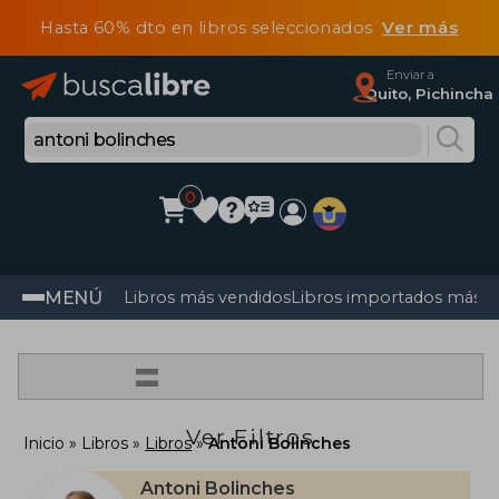
Hasta 60% dto en libros seleccionados
Ver más
Enviar a
Quito, Pichincha
0
MENÚ
Libros más vendidos
Libros importados más v
=
Ver Filtros
Inicio
Libros
Libros
Antoni Bolinches
Antoni Bolinches