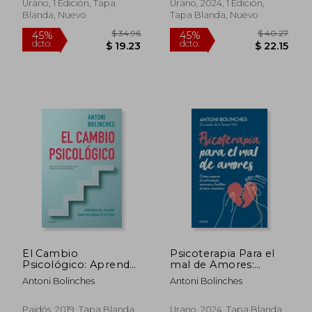
Armónico
Urano, 1 Edición, Tapa
Urano, 2024, 1 Edición,
Blanda, Nuevo
Tapa Blanda, Nuevo
El Cambio
Psicoterapia Para el
Psicológico: Aprenda
mal de Amores:
del Pasado Para
Cómo Superar el
Antoni Bolinches
Antoni Bolinches
Mejorar su Futuro
Sufrimiento Amoroso
y Facilitar el Amor
Armónico
Paidós, 2019, Tapa Blanda,
Urano, 2024, Tapa Blanda,