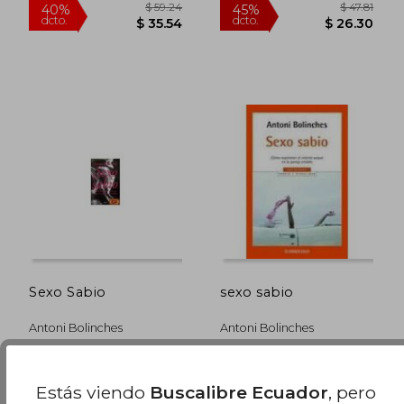
$ 39.26
$ 39.
45%
45%
dcto.
dcto.
$ 21.60
$ 21.
Sexo Sabio
sexo sabio
Antoni Bolinches
Antoni Bolinches
Grijalbo, Tapa Dura,
Debolsillo,
Usado
Usado
Estás viendo
Buscalibre Ecuador
, pero