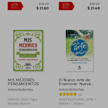
Usado
$ 42.58
$ 43.
45%
45%
dcto.
dcto.
$ 23.42
$ 23.
MIS MEJORES
El Nuevo Arte de
PENSAMIENTOS
Enamorar: Nueva
Edición Actualizada
Antoni Bolinches
Antoni Bolinches
del Best Seller "el
(2)
Arte de Enamorar" -
Antoni Bolinches -
URANO, 2023, Tapa
AMAT EDITORIAL, 2018, 1
Libro Físico
Blanda, Nuevo
Edición, -, Nuevo