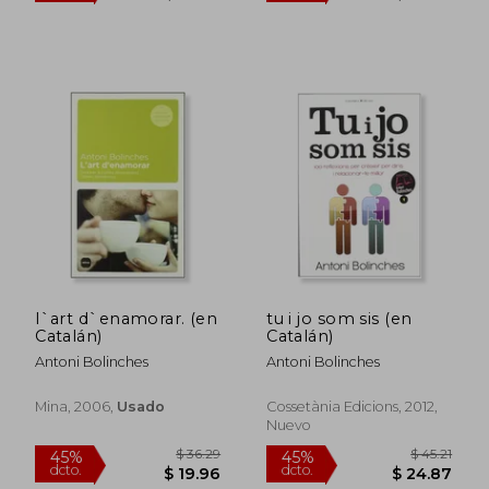
l`art d`enamorar. (en
tu i jo som sis (en
Catalán)
Catalán)
Antoni Bolinches
Antoni Bolinches
Mina, 2006,
Usado
Cossetània Edicions, 2012,
$ 31.58
$ 66.
45%
45%
Nuevo
dcto.
dcto.
$ 17.37
$ 36.