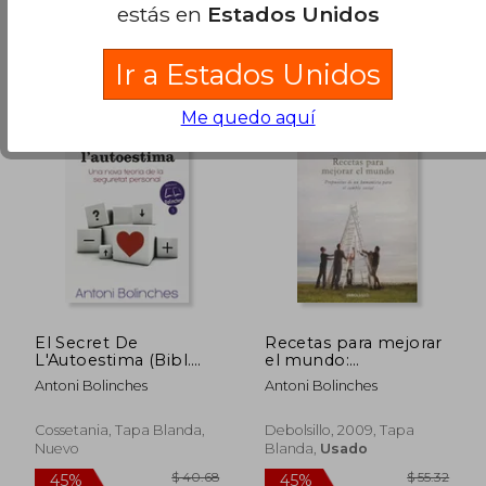
estás en
Estados Unidos
Ir a Estados Unidos
Me quedo aquí
$ 59.24
$ 47
40%
45%
dcto.
dcto.
$ 35.54
$ 26.
El Secret De
Recetas para mejorar
L'Autoestima (Bibl.
el mundo:
Antoni Bolinches)
Propuestas
Antoni Bolinches
Antoni Bolinches
humanistas para un
cambio social
Cossetania, Tapa Blanda,
Debolsillo, 2009, Tapa
Nuevo
Blanda,
Usado