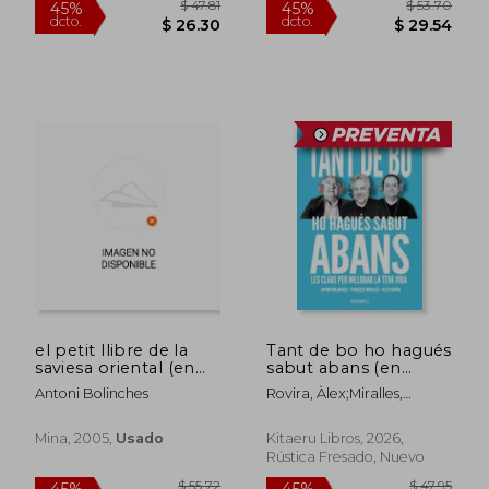
$ 36.67
$ 71
45%
45%
dcto.
dcto.
$ 20.17
$ 39.
el petit llibre de la
Tant de bo ho hagués
saviesa oriental (en
sabut abans (en
Catalán)
Catalán)
Antoni Bolinches
Rovira, Àlex;Miralles,
Francesc;Bolinches, Antoni
Mina, 2005,
Usado
Kitaeru Libros, 2026,
Rústica Fresado, Nuevo