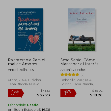
$ 46.94
$ 38.
45%
45%
dcto.
dcto.
$ 25.82
$ 21.
Psicoterapia Para el
Sexo Sabio: Cómo
mal de Amores
Mantener el Interés
Sexual en la Pareja
Antoni Bolinches
Antoni Bolinches
Estable (Clave)
(2)
Urano, 2024, 1 Edición,
Debolsillo, 2017, 004
Tapa Blanda, Nuevo
Edición, Tapa Blanda,
Nuevo
Disponible
Usado
en Buen Estado a
$ 16.36