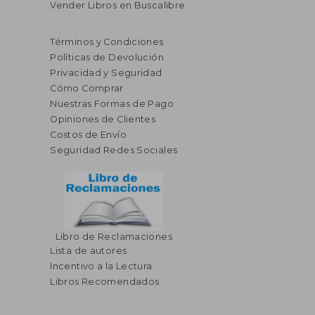
Vender Libros en Buscalibre
Términos y Condiciones
Políticas de Devolución
Privacidad y Seguridad
Cómo Comprar
Nuestras Formas de Pago
Opiniones de Clientes
Costos de Envío
Seguridad Redes Sociales
Libro de Reclamaciones
Lista de autores
Incentivo a la Lectura
$ 75.35
$ 74.
45%
45%
Libros Recomendados
dcto.
dcto.
$ 41.45
$ 41.