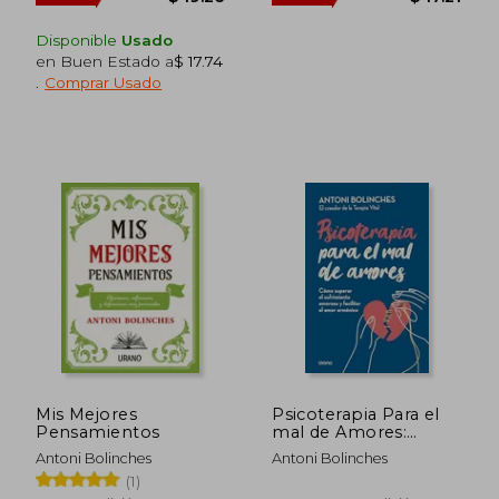
Disponible
Usado
en Buen Estado a
$ 17.74
.
Comprar Usado
Mis Mejores
Psicoterapia Para el
$ 35.02
$ 31.
45%
45%
Pensamientos
mal de Amores:
dcto.
dcto.
$ 19.26
$ 17.
Cómo Superar el
Antoni Bolinches
Antoni Bolinches
Sufrimiento Amoroso
(1)
y Facilitar el Amor