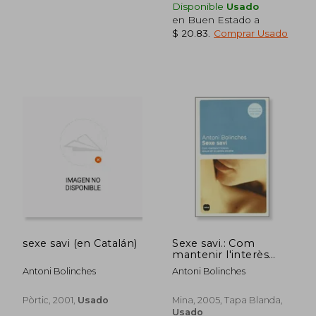
Disponible
Usado
$ 36.29
$ 45
45%
45%
en Buen Estado a
dcto.
dcto.
$ 19.96
$ 24.
$ 20.83
.
Comprar Usado
sexe savi (en Catalán)
Sexe savi.: Com
mantenir l'interès
sexual en la parella
Antoni Bolinches
Antoni Bolinches
estable (MINA VIURE)
(en Catalán)
Pòrtic, 2001,
Usado
Mina, 2005, Tapa Blanda,
Usado