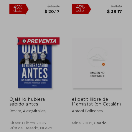
$ 42.73
$ 41.
45%
45%
dcto.
dcto.
$ 23.50
$ 23.
Ojalá lo hubiera
el petit llibre de
sabido antes
l`amistat (en Catalán)
Rovira, Álex;Miralles,
Antoni Bolinches
Francesc;Bolinches, Antoni
Kitaeru Libros, 2026,
Mina, 2005,
Usado
Rústica Fresado, Nuevo