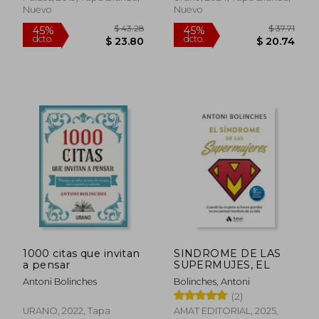
Nuevo
Nuevo
$ 34.96
$ 40.
45%
45%
dcto.
dcto.
$ 19.23
$ 22.
1000 citas que invitan
SINDROME DE LAS
a pensar
SUPERMUJES, EL
Antoni Bolinches
Bolinches, Antoni
(2)
URANO, 2022, Tapa
AMAT EDITORIAL, 2025,