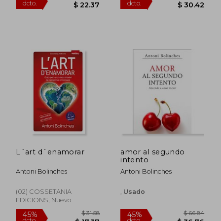
$ 41.40
$ 36.
45%
45%
L´art d´enamorar
amor al segundo
dcto.
dcto.
$ 22.77
$ 20.
intento
Antoni Bolinches
Antoni Bolinches
(02) COSSETANIA
,
Usado
EDICIONS, Nuevo