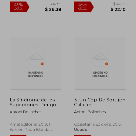
$ 118.20
$ 51
45%
45%
dcto.
dcto.
$ 65.01
$ 28.
La Síndrome de les
3. Un Cop De Sort (en
Superdones: Per què
Catalán)
les Dones D'èxit
Antoni Bolinches
Antoni Bolinches
Tenen més Dificultats
Amoroses (en
Catalán)
Amat Editorial, 2019, 1
Cossetania Edicions, 2013,
Edición, Tapa Blanda,
Usado
Nuevo