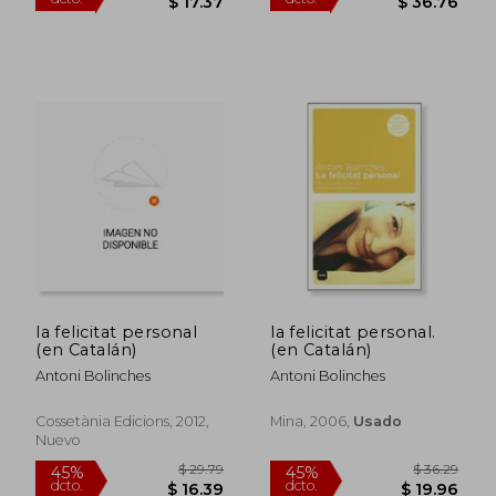
la felicitat personal
la felicitat personal.
(en Catalán)
(en Catalán)
$ 40.68
$ 55.
Antoni Bolinches
Antoni Bolinches
45%
45%
dcto.
dcto.
$ 22.37
$ 30.
Cossetània Edicions, 2012,
Mina, 2006,
Usado
Nuevo