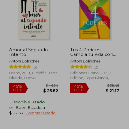
$ 35.02
$ 42.
45%
45%
dcto.
dcto.
$ 19.26
$ 23.
Amor al Segundo
Tus 4 Poderes:
Intento
Cambia tu Vida con
Inteligencia, Voluntad,
Antoni Bolinches
Antoni Bolinches
Bondad y Actitud
(3)
(2)
Positiva
Urano, 2019, 1 Edición, Tapa
Ediciones Urano, 2021, 1
Blanda, Nuevo
Edición, Tapa Blanda,
Nuevo
Disponible
Usado
en Buen Estado a
$ 22.63
.
Comprar Usado