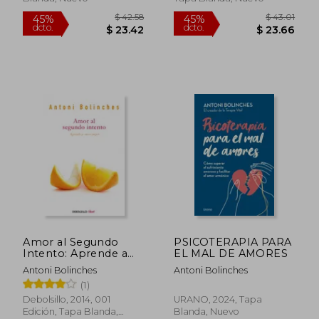
$ 53.97
$ 47.
40%
45%
dcto.
dcto.
$ 32.38
$ 26.
Amor al Segundo
PSICOTERAPIA PARA
Intento: Aprende a
EL MAL DE AMORES
Amar Mejor (Clave)
Antoni Bolinches
Antoni Bolinches
(1)
Debolsillo, 2014, 001
URANO, 2024, Tapa
Edición, Tapa Blanda,
Blanda, Nuevo