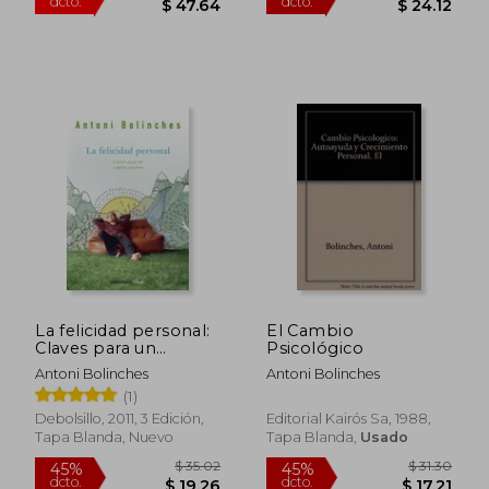
La felicidad personal:
El Cambio
Claves para un
Psicológico
$ 79.40
$ 43.
cambio interior
40%
45%
Antoni Bolinches
Antoni Bolinches
dcto.
dcto.
$ 47.64
$ 24.
(1)
Debolsillo, 2011, 3 Edición,
Editorial Kairós Sa, 1988,
Tapa Blanda, Nuevo
Tapa Blanda,
Usado