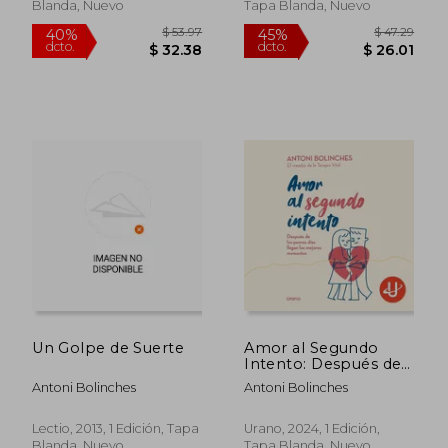
Blanda, Nuevo
Tapa Blanda, Nuevo
$ 43.28
$ 37
45%
45%
dcto.
dcto.
$ 23.80
$ 20.
Un Golpe de Suerte
Amor al Segundo
Intento: Después de
los Peores Días
Antoni Bolinches
Antoni Bolinches
Llegan los Mejores
Momentos
Lectio, 2013, 1 Edición, Tapa
Urano, 2024, 1 Edición,
Blanda, Nuevo
Tapa Blanda, Nuevo