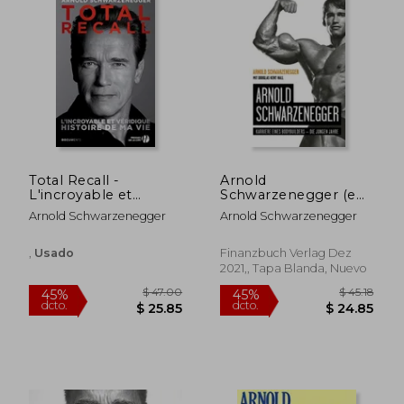
$ 41.95
$ 112
45%
45%
dcto.
dcto.
$ 23.07
$ 61.
Total Recall -
Arnold
L'incroyable et
Schwarzenegger (en
Véridique Histoire de
Alemán)
Arnold Schwarzenegger
Arnold Schwarzenegger
ma vie (en Francés)
,
Usado
Finanzbuch Verlag Dez
2021,, Tapa Blanda, Nuevo