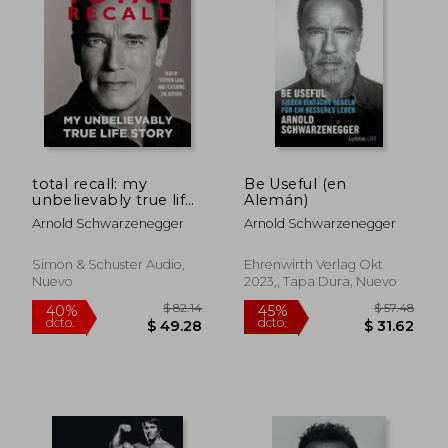
$ 47.00
$ 45
45%
45%
dcto.
dcto.
$ 25.85
$ 24.
total recall: my
Be Useful (en
unbelievably true life
Alemán)
story (en Inglés)
Arnold Schwarzenegger
Arnold Schwarzenegger
Simon & Schuster Audio,
Ehrenwirth Verlag Okt
Nuevo
2023,, Tapa Dura, Nuevo