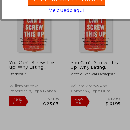
Me quedo aquí
You Can't Screw This
You Can’T Screw This
up: Why Eating
up: Why Eating
Takeout, Enjoying
Takeout, Enjoying
Bornstein
Arnold Schwarzenegger
Dessert, and Taking
Dessert, and Taking
Adam,Schwarzenegger
the Stress out of
the Stress out of
Arnold
Dieting Leads to
Dieting Leads to
William Morrow
William Morrow And
Weight Loss That
Weight Loss That
Paperbacks, Tapa Blanda,
Company, Tapa Dura,
Lasts (en Inglés)
Lasts (en Inglés)
Nuevo
Usado
$ 64.94
$ 40.
45%
40%