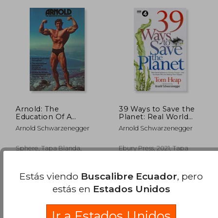
Arnold: The
39 Ways to Save the
Education Of A
Planet: Real World
Bodybuilder
Solutions to Climate
Arnold Schwarzenegger
Arnold Schwarzenegger
Change - And the
People Who Are
Making Them
Sphere, Tapa Blanda,
Ebury Press, 2021, Tapa
Happen (en Inglés)
Nuevo
Dura, Nuevo
Estás viendo
Buscalibre Ecuador
, pero
estás en
Estados Unidos
$ 32.51
$ 63.
45%
40%
dcto.
dcto.
$ 17.88
$ 38.
Ir a Estados Unidos