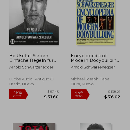
$ 59.64
$ 60.
40%
45%
dcto.
dcto.
$ 35.78
$ 33.
Be Useful: Sieben
Encyclopedia of
Einfache Regeln für
Modern Bodybuilding
ein Besseres Leben.
(Pelham Practical
Arnold Schwarzenegger
Arnold Schwarzenegger
(en Alemán)
Sports)
Lübbe Audio,, Antiguo O
Michael Joseph, Tapa
Usado, Nuevo
Dura, Nuevo