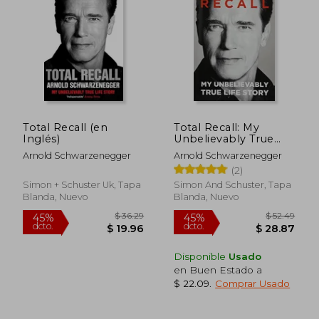
$ 67.41
$ 66.
45%
40%
dcto.
dcto.
$ 37.08
$ 39.
Total Recall (en
Total Recall: My
Inglés)
Unbelievably True
Life Story (en Inglés)
Arnold Schwarzenegger
Arnold Schwarzenegger
(2)
Simon + Schuster Uk, Tapa
Simon And Schuster, Tapa
Blanda, Nuevo
Blanda, Nuevo
Disponible
Usado
en Buen Estado a
$ 22.09
.
Comprar Usado