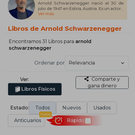
Arnold Schwarzenegger nació el 30 de
julio de 1947 en Estiria, Austria. Es un actor y
Ver más
productor, conocido por Terminator 2: El
juicio final (1991), El 6º día (2000) y
Terminator (1984).
Libros de Arnold Schwarzenegger
Encontramos 31 Libros para
arnold
schwarzenegger
Ordenar por
Comparte y
Ver:
gana dinero
Libros Físicos
Estado:
Todos
Nuevos
Usados
Nuevo
Anticuarios
Rápido