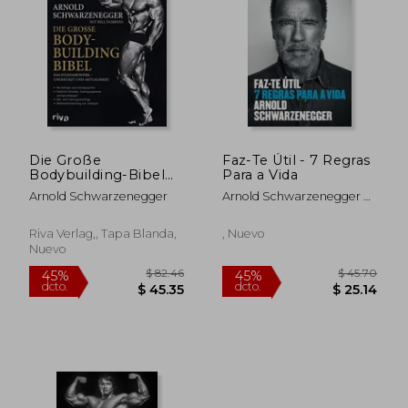
$ 57.45
$ 138
45%
45%
dcto.
dcto.
$ 31.60
$ 76.
Die Große
Faz-Te Útil - 7 Regras
Bodybuilding-Bibel
Para a Vida
(en Alemán)
Arnold Schwarzenegger
Arnold Schwarzenegger E
Sophie Baker
Riva Verlag,, Tapa Blanda,
, Nuevo
Nuevo