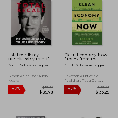
dcto.
dcto.
$ 35.72
$ 24.
total recall: my
Clean Economy Now:
unbelievably true life
Stories from the
story (en Inglés)
Frontlines of an
Arnold Schwarzenegger
Arnold Schwarzenegger
American Business
Revolution (en
Inglés)
Simon & Schuster Audio,
Rowman & Littlefield
Nuevo
Publishers, Tapa Dura,
Nuevo