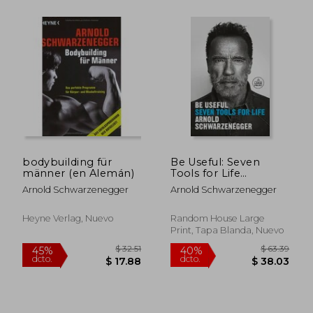
bodybuilding für
Be Useful: Seven
männer (en Alemán)
Tools for Life
(Random House
Arnold Schwarzenegger
Arnold Schwarzenegger
Large Print) (en
Inglés)
Heyne Verlag, Nuevo
Random House Large
Print, Tapa Blanda, Nuevo
$ 40.33
$ 47
45%
45%
dcto.
dcto.
$ 22.18
$ 26.