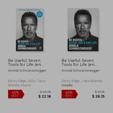
Be Useful: Seven
Be Useful: Seven
Tools for Life (en
Tools for Life (en
Inglés)
Inglés)
Arnold Schwarzenegger
Arnold Schwarzenegger
$ 51.76
$ 60.
40%
40%
Ebury Edge, 2024, Tapa
Ebury Edge,, Tapa Blanda,
dcto.
dcto.
$ 31.06
$ 36.
Blanda, Nuevo
Usado