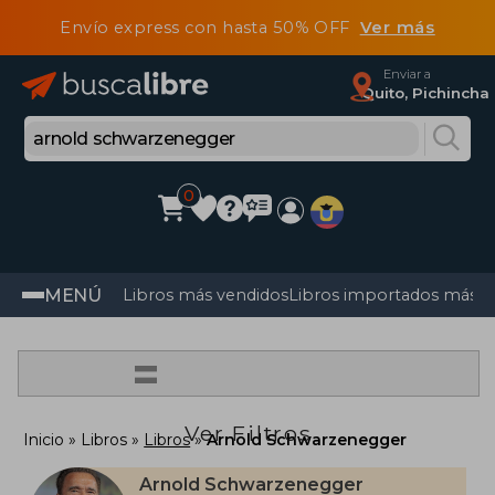
Envío express con hasta 50% OFF
Ver más
Enviar a
Quito, Pichincha
0
MENÚ
Libros más vendidos
Libros importados más v
=
Ver Filtros
Inicio
Libros
Libros
Arnold Schwarzenegger
Arnold Schwarzenegger