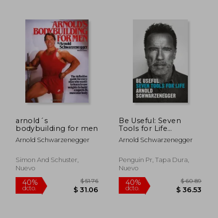
$ 36.29
$ 52.
45%
45%
dcto.
dcto.
$ 19.96
$ 28.
arnold´s
Be Useful: Seven
bodybuilding for men
Tools for Life
(Hardback or Cased
Arnold Schwarzenegger
Arnold Schwarzenegger
Book) (en Inglés)
Simon And Schuster,
Penguin Pr, Tapa Dura,
Nuevo
Nuevo