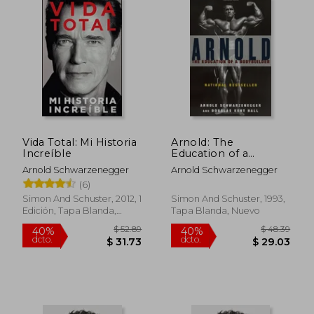
$ 47.79
$ 36
45%
45%
dcto.
dcto.
$ 26.28
$ 19.
Vida Total: Mi Historia
Arnold: The
Increíble
Education of a
Bodybuilder (en
Arnold Schwarzenegger
Arnold Schwarzenegger
Inglés)
(6)
Simon And Schuster, 2012, 1
Simon And Schuster, 1993,
Edición, Tapa Blanda,
Tapa Blanda, Nuevo
Nuevo