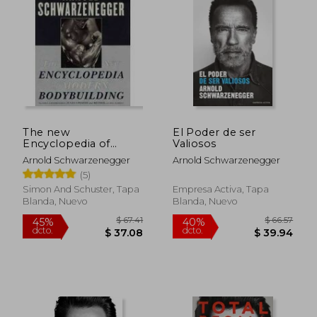
$ 35.11
$ 34.
45%
45%
dcto.
dcto.
$ 19.31
$ 19.
The new
El Poder de ser
Encyclopedia of
Valiosos
Modern Bodybuilding
Arnold Schwarzenegger
Arnold Schwarzenegger
(en Inglés)
(5)
Simon And Schuster, Tapa
Empresa Activa, Tapa
Blanda, Nuevo
Blanda, Nuevo