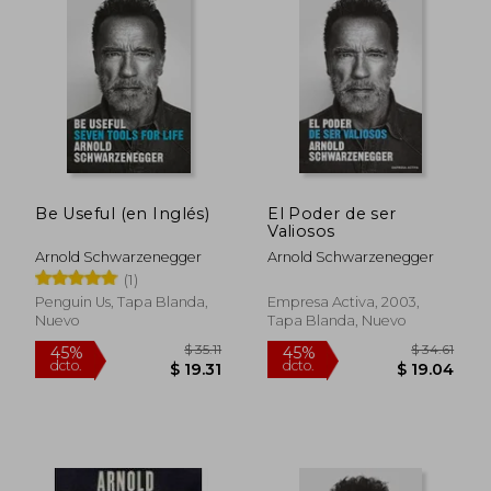
$ 52.89
$ 48.
40%
40%
dcto.
dcto.
$ 31.73
$ 29.
Be Useful (en Inglés)
El Poder de ser
Valiosos
Arnold Schwarzenegger
Arnold Schwarzenegger
(1)
Penguin Us, Tapa Blanda,
Empresa Activa, 2003,
Nuevo
Tapa Blanda, Nuevo