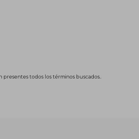
én presentes todos los términos buscados..
$ 136.33
$ 74.98