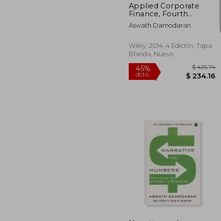
Applied Corporate
Finance, Fourth
Edition (en Inglés)
Aswath Damodaran
Wiley, 2014, 4 Edición, Tapa
Blanda, Nuevo
$ 
45%
dcto.
$ 2