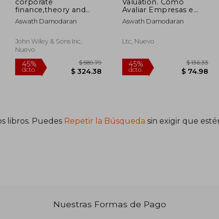
corporate
Valuation. Como
finance,theory and
Avaliar Empresas e
practice
Escolher as Melhores
Aswath Damodaran
Aswath Damodaran
Ações (em
Portuguese do Brasil)
(en Portugués)
John Wiley & Sons Inc,
Ltc, Nuevo
Nuevo
s libros. Puedes
Repetir la Búsqueda
sin exigir que est
 72.34
$ 589.79
45%
45%
dcto.
dcto.
39.79
$ 324.38
Nuestras Formas de Pago