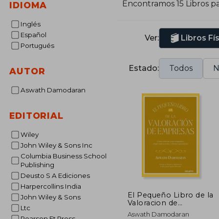
Encontramos 15 Libros p
IDIOMA
Inglés
Español
Ver:
Libros Fí
Portugués
Estado:
Todos
N
AUTOR
Aswath Damodaran
EDITORIAL
Wiley
John Wiley & Sons Inc
Columbia Business School
Publishing
Deusto S A Ediciones
Harpercollins India
El Pequeño Libro de la
John Wiley & Sons
Valoracion de
Ltc
Empresas
Aswath Damodaran
Pearson Ft Press