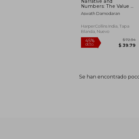
Narrative and
Numbers: The Value of
Stories in Business (en
Aswath Damodaran
Inglés)
HarperCollins India, Tapa
Blanda, Nuevo
Se han encontrado poco
$
45%
dcto.
$ 