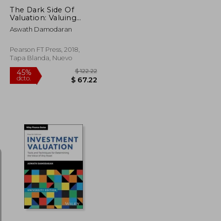
The Dark Side Of
Valuation: Valuing
Young, Distressed, And
Aswath Damodaran
Complex Businesses
(en Inglés)
Pearson FT Press, 2018,
Tapa Blanda, Nuevo
$ 209.33
$ 122.22
45%
dcto.
$ 115.13
$ 67.22