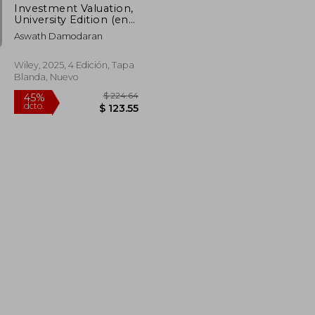
Investment Valuation,
University Edition (en
Inglés)
Aswath Damodaran
Wiley, 2025, 4 Edición, Tapa
Blanda, Nuevo
$ 101.15
$ 224.64
45%
dcto.
$ 55.63
$ 123.55