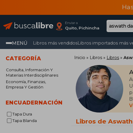
Has
Enviar a
Quito, Pichincha
MENÚ
Libros más vendidos
Libros importados más v
Inicio
Libros
Libros
Asw
CATEGORÍA
Consulta, Información Y
Materias Interdisciplinares
A
Economía, Finanzas,
U
Empresa Y Gestión
p
B
ENCUADERNACIÓN
c
V
i
Tapa Dura
t
Libros de Aswat
Tapa Blanda