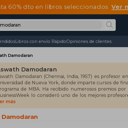
ta 60% dto en libros seleccionados
Ver 
endidos
Libros con envío Rápido
Opiniones de clientes
ath Damodaran
Aswath Damodaran
swath Damodaran (Chennai, India, 1957) es profesor e
niversidad de Nueva York, donde imparte cursos de fina
rograma de MBA. Ha recibido numerosos premios por s
usinessWeek lo consideró uno de los mejores profesores
oeditado numerosos libros, cuyos temas abarcan, entre 
er más
nversiones o la gestión de carteras. El pequeño libro 
raducido al castellano.
h Damodaran