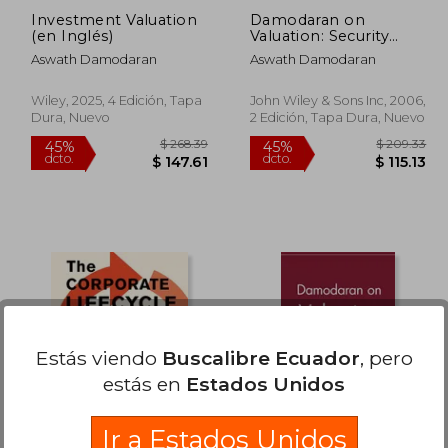
Investment Valuation
Damodaran on
(en Inglés)
Valuation: Security
Analysis for
Aswath Damodaran
Aswath Damodaran
Investment and
Corporate Finance
(Wiley Finance) (en
Wiley, 2025, 4 Edición, Tapa
John Wiley & Sons Inc, 2006,
Inglés)
Dura, Nuevo
2 Edición, Tapa Dura, Nuevo
 129.61
$ 268.39
45%
45%
dcto.
dcto.
71.29
$ 147.61
Estás viendo
Buscalibre Ecuador
, pero
estás en
Estados Unidos
Ir a Estados Unidos