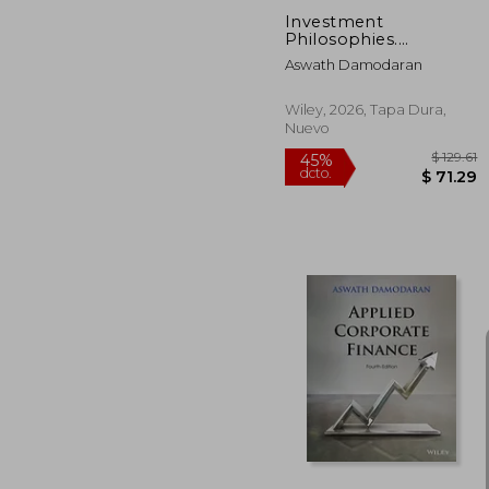
Investment
Philosophies.
Successful Strategies
Aswath Damodaran
and the Investors
Who Made Them
Work (en Inglés)
Wiley, 2026, Tapa Dura,
Nuevo
$
45%
dcto.
$ 