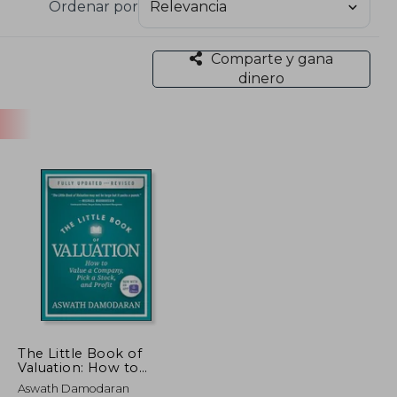
Ordenar por
Comparte y gana
dinero
The Little Book of
Valuation: How to
Value a Company, Pick
Aswath Damodaran
a Stock, and Profit