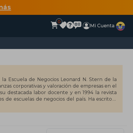
más
0
Mi Cuenta
n la Escuela de Negocios Leonard N. Stern de la
nzas corporativas y valoración de empresas en el
u destacada labor docente y en 1994 la revista
 de escuelas de negocios del país. Ha escrito o
otros, la valoración de empresas, la gestión de
de la valoración de empresas es su primer libro