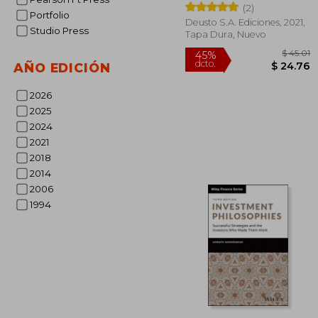
(2)
Portfolio
Deusto S.A. Ediciones, 2021,
Studio Press
Tapa Dura, Nuevo
AÑO EDICIÓN
2026
2025
2024
$
45%
dcto.
2021
$ 
2018
2014
2006
1994