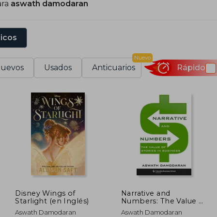
ara
aswath damodaran
sicos
Nuevo
uevos
Usados
Anticuarios
Rápido
Disney Wings of
Narrative and
Starlight (en Inglés)
Numbers: The Value of
Stories in Business
Aswath Damodaran
Aswath Damodaran
(Columbia Business