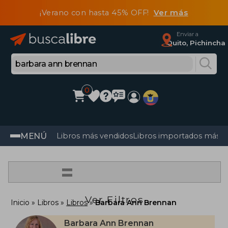
¡Verano con hasta 45% OFF!
Ver más
Enviar a
Quito, Pichincha
0
MENÚ
Libros más vendidos
Libros importados más v
=
Ver Filtros
Inicio
Libros
Libros
Barbara Ann Brennan
Barbara Ann Brennan