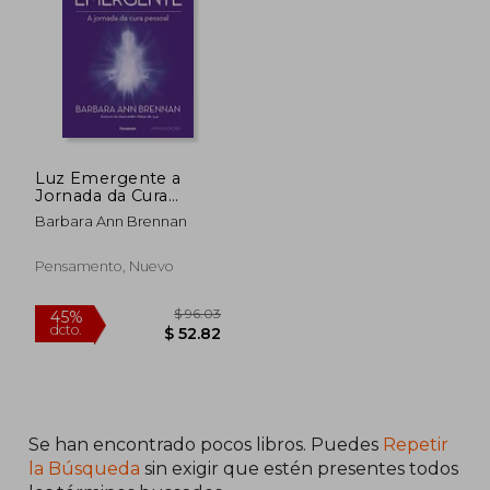
Luz Emergente a
Jornada da Cura
Pessoal (em
Barbara Ann Brennan
Portugues do Brasil)
(en Portugués)
$ 45.73
$ 48.
45%
45%
Pensamento, Nuevo
dcto.
dcto.
$ 25.15
$ 26.
Se han encontrado pocos libros. Puedes
Repetir
la Búsqueda
sin exigir que estén presentes todos