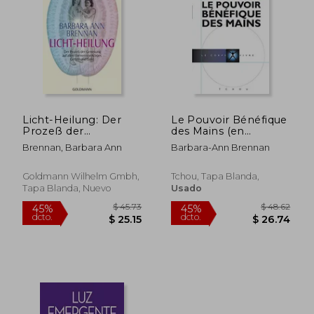
Licht-Heilung: Der
Le Pouvoir Bénéfique
Prozeß der
des Mains (en
$ 111.94
$ 43.
40%
45%
Genesung auf Allen
Francés)
dcto.
dcto.
$ 67.16
$ 24.
Brennan, Barbara Ann
Barbara-Ann Brennan
Ebenen von Körper,
Gefühl und Geist (en
Alemán)
Goldmann Wilhelm Gmbh,
Tchou, Tapa Blanda,
Tapa Blanda, Nuevo
Usado