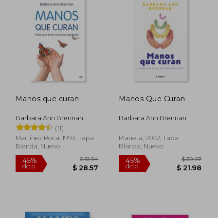
$ 34.53
$ 51
45%
45%
dcto.
dcto.
$ 18.99
$ 28.
Manos que curan
Manos Que Curan
Barbara Ann Brennan
Barbara Ann Brennan
(11)
Martínez Roca, 1993, Tapa
Planeta, 2022, Tapa
Blanda, Nuevo
Blanda, Nuevo