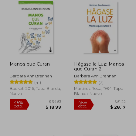
Barbara Brennan School of Healing que
hasta la fecha ha formado a más de 3.000
graduados en programas de Brennan
Healing Science Professional de 4 años de
duración además de otros programas
académicos. La escuela continúa su
trabajo y en 2017 celebra su 35 aniversario.
Manos que Curan
Hágase la Luz: Manos
que Curan 2
Barbara Ann Brennan
Barbara Ann Brennan
(41)
(7)
Booket, 2016, Tapa Blanda,
Martínez Roca, 1994, Tapa
Nuevo
Blanda, Nuevo