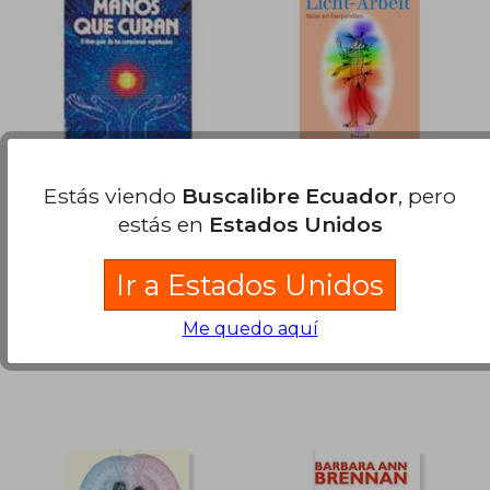
$ 51.56
$ 70.
45%
45%
dcto.
dcto.
$ 28.36
$ 38.
Estás viendo
Buscalibre Ecuador
, pero
manos que curan
licht-arbeit (en
Alemán)
estás en
Estados Unidos
Barbara Ann Brennan
Barbara Ann Brennan
Ir a Estados Unidos
Martínez Roca ,
Usado
Goldmann Wilhelm Gmbh,
Nuevo
Me quedo aquí