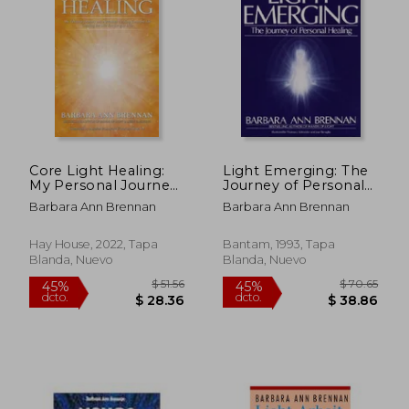
$ 67.88
$ 72.
45%
45%
dcto.
dcto.
$ 37.33
$ 39.
Core Light Healing:
Light Emerging: The
My Personal Journey
Journey of Personal
and Advanced
Healing (en Inglés)
Barbara Ann Brennan
Barbara Ann Brennan
Healing Concepts for
Creating the Life you
Long to Live (en
Hay House, 2022, Tapa
Bantam, 1993, Tapa
Inglés)
Blanda, Nuevo
Blanda, Nuevo