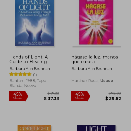
$ 51.94
$ 39.
45%
45%
dcto.
dcto.
$ 28.57
$ 21.
Hands of Light: A
hágase la luz, manos
Guide to Healing
que curas ii
Through the Human
Barbara Ann Brennan
Barbara Ann Brennan
Energy Field (en
(1)
Inglés)
Bantam, 1988, Tapa
Martínez Roca ,
Usado
Blanda, Nuevo