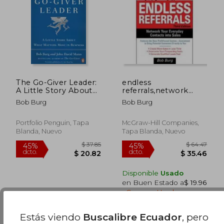
$ 37.85
$ 57.
45%
45%
dcto.
dcto.
$ 20.82
$ 31.
The Go-Giver Leader:
endless
A Little Story About
referrals,network
What Matters Most in
your everyday
Bob Burg
Bob Burg
Business
contacts into sales
(en Inglés)
Portfolio Penguin, Tapa
McGraw-Hill Companies,
Blanda, Nuevo
Tapa Blanda, Nuevo
Disponible
Usado
en Buen Estado a
$ 19.96
.
Comprar Usado
Estás viendo
Buscalibre Ecuador
, pero