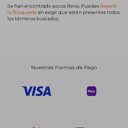
Se han encontrado pocos libros. Puedes
Repetir
la Búsqueda
sin exigir que estén presentes todos
los términos buscados..
Nuestras Formas de Pago
$ 58.96
$ 63
45%
45%
dcto.
dcto.
$ 32.43
$ 34.