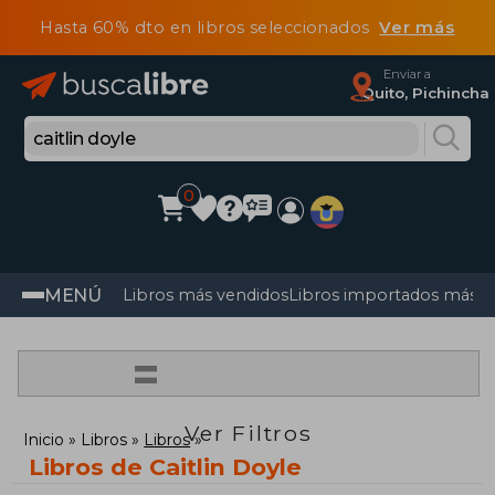
Hasta 60% dto en libros seleccionados
Ver más
Enviar a
Quito, Pichincha
0
MENÚ
Libros más vendidos
Libros importados más v
=
Ver Filtros
Inicio
Libros
Libros
Libros de Caitlin Doyle