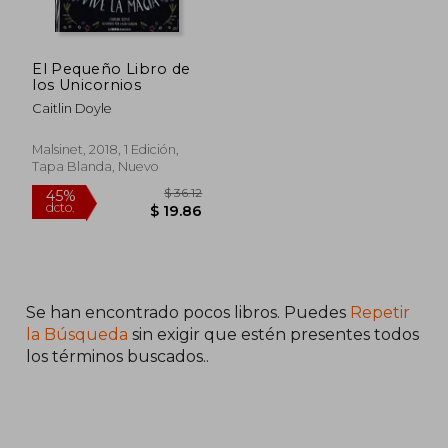
El Pequeño Libro de
los Unicornios
Caitlin Doyle
Malsinet, 2018, 1 Edición,
Tapa Blanda, Nuevo
Se han encontrado pocos libros. Puedes
Repetir
$ 36.12
45%
dcto.
$ 19.86
la Búsqueda
sin exigir que estén presentes todos
los términos buscados..