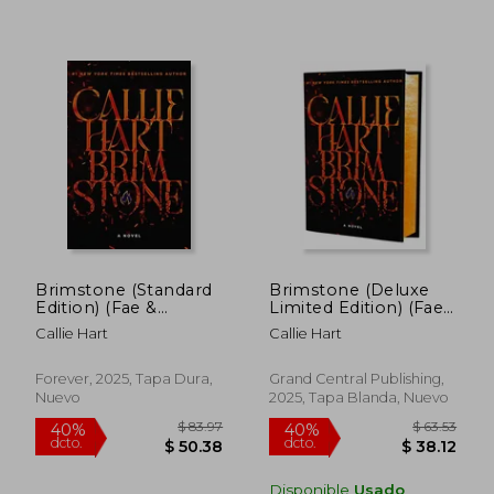
$ 76.24
$ 57.
45%
45%
dcto.
dcto.
$ 41.93
$ 31.
Brimstone (Standard
Brimstone (Deluxe
Edition) (Fae &
Limited Edition) (Fae
Alchemy) (en Inglés)
& Alchemy, 2) (en
Callie Hart
Callie Hart
Inglés)
Forever, 2025, Tapa Dura,
Grand Central Publishing,
Nuevo
2025, Tapa Blanda, Nuevo
Disponible
Usado