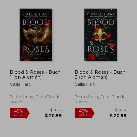
$ 38.17
$ 38
45%
45%
dcto.
dcto.
$ 20.99
$ 20.
Blood & Roses - Buch
Blood & Roses - Buch
1 (en Alemán)
3 (en Alemán)
Callie Hart
Callie Hart
Festa Verlag,, Tapa Blanda,
Festa Verlag,, Tapa Blanda,
Nuevo
Nuevo