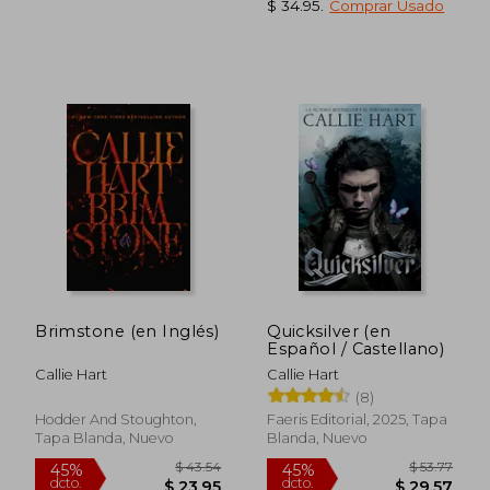
$ 34.95
.
Comprar Usado
$ 50.64
$ 64.
40%
45%
dcto.
dcto.
$ 30.38
$ 35.
Brimstone (en Inglés)
Quicksilver (en
Español / Castellano)
Callie Hart
Callie Hart
(8)
Hodder And Stoughton,
Faeris Editorial, 2025, Tapa
Tapa Blanda, Nuevo
Blanda, Nuevo