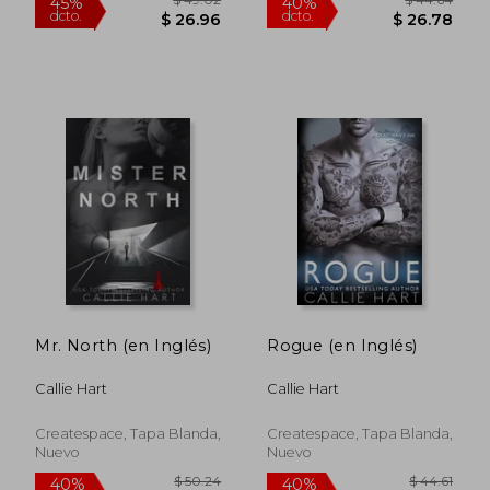
$ 41.64
$ 42.
40%
40%
dcto.
dcto.
$ 24.98
$ 25.
Mr. North (en Inglés)
Rogue (en Inglés)
Callie Hart
Callie Hart
Createspace, Tapa Blanda,
Createspace, Tapa Blanda,
Nuevo
Nuevo