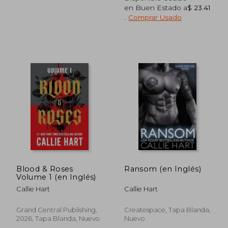
en Buen Estado a
$ 23.41
.
Comprar Usado
$ 79.61
$ 49.
40%
45%
dcto.
dcto.
$ 47.77
$ 27.
Blood & Roses
Ransom (en Inglés)
Volume 1 (en Inglés)
Callie Hart
Callie Hart
Grand Central Publishing,
Createspace, Tapa Blanda,
2026, Tapa Blanda, Nuevo
Nuevo