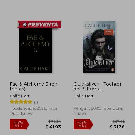
Fae & Alchemy 3 (en
Quicksilver - Tochter
Inglés)
des Silbers.
Gefangener der
Callie Hart
Callie Hart
Schatten (en Alemán)
(1)
Hodderscape, 2026, Tapa
Penguin, 2025, Tapa Dura,
Dura, Nuevo
Nuevo