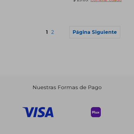
1
2
Página Siguiente
$ 60.66
$ 57.
40%
40%
dcto.
dcto.
$ 36.40
$ 34.
Nuestras Formas de Pago