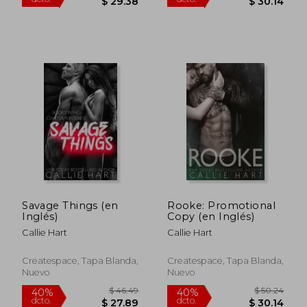
Savage Things (en
Rooke: Promotional
Inglés)
Copy (en Inglés)
$ 50.24
$ 44.
Callie Hart
Callie Hart
40%
40%
dcto.
dcto.
$ 30.14
$ 26.
Createspace, Tapa Blanda,
Createspace, Tapa Blanda,
Nuevo
Nuevo