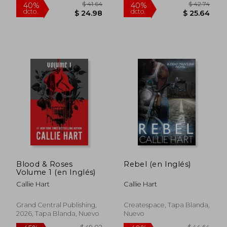
$ 83.97
$ 63.
40%
40%
dcto.
dcto.
$ 50.38
$ 38.
Blood & Roses
Rebel (en Inglés)
Volume 1 (en Inglés)
Callie Hart
Callie Hart
Grand Central Publishing,
Createspace, Tapa Blanda,
2026, Tapa Blanda, Nuevo
Nuevo