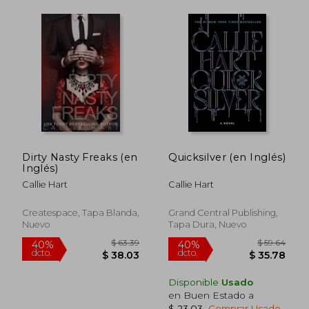
$ 57.74
$ 60.
40%
40%
Dirty Nasty Freaks (en
Quicksilver (en Inglés)
dcto.
dcto.
$ 34.64
$ 36.
Inglés)
Callie Hart
Callie Hart
Createspace, Tapa Blanda,
Grand Central Publishing,
Nuevo
Tapa Dura, Nuevo
Disponible
Usado
en Buen Estado a
$ 23.03
.
Comprar Usado