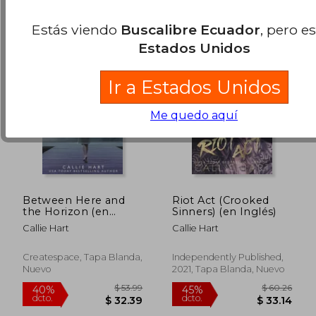
Estás viendo
Buscalibre Ecuador
, pero e
Estados Unidos
Ir a Estados Unidos
Me quedo aquí
Between Here and
Riot Act (Crooked
the Horizon (en
Sinners) (en Inglés)
Inglés)
Callie Hart
Callie Hart
Createspace, Tapa Blanda,
Independently Published,
Nuevo
2021, Tapa Blanda, Nuevo
$ 46.49
$ 50.
40%
40%
dcto.
dcto.
$ 27.89
$ 30.