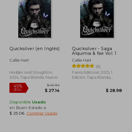
$ 56.38
$ 58.
45%
45%
dcto.
dcto.
$ 31.01
$ 32.
Quicksilver (en Inglés)
Quicksilver - Saga
Alquimia & fae Vol. 1
Callie Hart
Callie Hart
(6)
Hodder And Stoughton,
Faeris Editorial, 2025, 1
2024, Tapa Blanda, Nuevo
Edición, Tapa Blanda,
Nuevo
Disponible
Usado
en Buen Estado a
$ 25.06
.
Comprar Usado