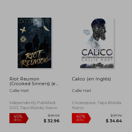
$ 50.24
$ 50.
40%
40%
dcto.
dcto.
$ 30.14
$ 30.
Riot Reunion
Calico (en Inglés)
(Crooked Sinners) (en
Inglés)
Callie Hart
Callie Hart
Independently Published,
Createspace, Tapa Blanda,
2023, Tapa Blanda, Nuevo
Nuevo