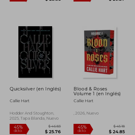
Quicksilver (en Inglés)
Blood & Roses
Volume 1 (en Inglés)
Callie Hart
Callie Hart
$ 43.54
$ 53.
Hodder And Stoughton,
, 2026, Nuevo
45%
45%
dcto.
dcto.
$ 23.95
$ 29.
2025, Tapa Blanda, Nuevo