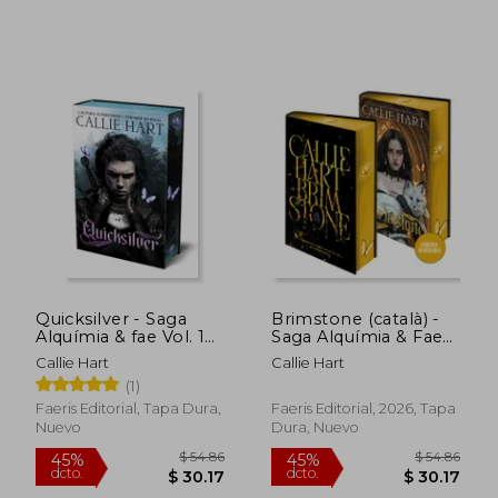
Quicksilver - Saga
Brimstone (català) -
Alquímia & fae Vol. 1
Saga Alquímia & Fae
(Primera Edició en
vol. 2 (primera edició
Callie Hart
Callie Hart
Tapa Dura amb Cants
en tapa dura amb
(1)
Tintats) (en Catalán)
cants tintats) (en
Català,)
Faeris Editorial, Tapa Dura,
Faeris Editorial, 2026, Tapa
Nuevo
Dura, Nuevo
$ 46.83
$ 45
45%
45%
dcto.
dcto.
$ 25.76
$ 24.