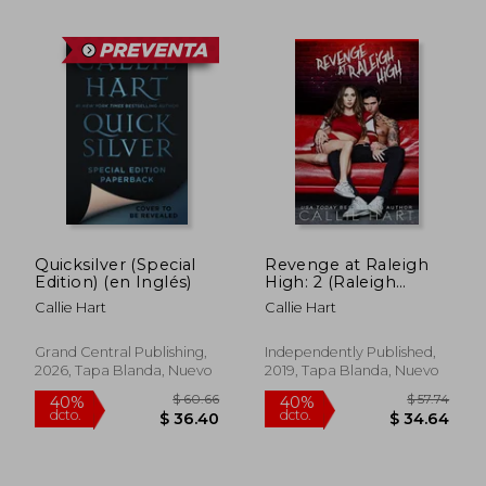
$ 59.92
$ 57.
45%
40%
dcto.
dcto.
$ 32.96
$ 34.
Quicksilver (Special
Revenge at Raleigh
Edition) (en Inglés)
High: 2 (Raleigh
Rebels) (en Inglés)
Callie Hart
Callie Hart
Grand Central Publishing,
Independently Published,
2026, Tapa Blanda, Nuevo
2019, Tapa Blanda, Nuevo