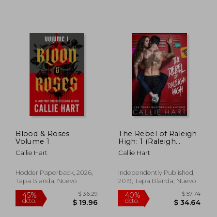
Blood & Roses
The Rebel of Raleigh
Volume 1
High: 1 (Raleigh
Rebels Series) (en
Callie Hart
Callie Hart
Inglés)
Hodder Paperback, 2026,
Independently Published,
Tapa Blanda, Nuevo
2019, Tapa Blanda, Nuevo