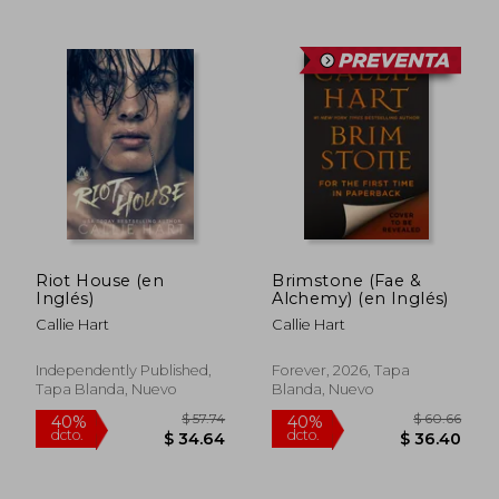
$ 36.29
$ 57.
45%
40%
dcto.
dcto.
$ 19.96
$ 34.
Riot House (en
Brimstone (Fae &
Inglés)
Alchemy) (en Inglés)
Callie Hart
Callie Hart
Independently Published,
Forever, 2026, Tapa
Tapa Blanda, Nuevo
Blanda, Nuevo