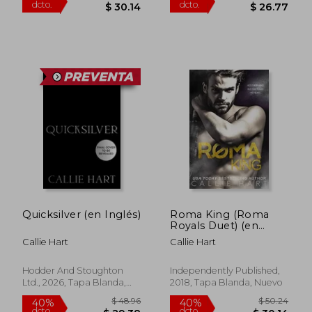
$ 49.02
$ 44.
45%
40%
Quicksilver (en Inglés)
Roma King (Roma
dcto.
dcto.
$ 26.96
$ 26.
Royals Duet) (en
Inglés)
Callie Hart
Callie Hart
Hodder And Stoughton
Independently Published,
Ltd., 2026, Tapa Blanda,
2018, Tapa Blanda, Nuevo
Nuevo