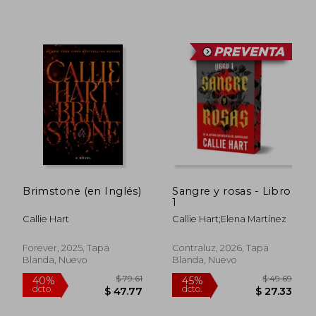
$ 54.86
$ 54.
45%
45%
dcto.
dcto.
$ 30.17
$ 30.
Brimstone (en Inglés)
Sangre y rosas - Libro
1
Callie Hart
Callie Hart;Elena Martínez
Forever, 2025, Tapa
Contraluz, 2026, Tapa
Blanda, Nuevo
Blanda, Nuevo