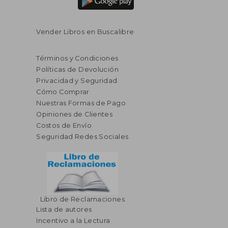
Vender Libros en Buscalibre
Términos y Condiciones
Políticas de Devolución
Privacidad y Seguridad
Cómo Comprar
Nuestras Formas de Pago
Opiniones de Clientes
Costos de Envío
Seguridad Redes Sociales
$ 63.39
$ 59.
40%
40%
dcto.
dcto.
$ 38.03
$ 35.
Libro de Reclamaciones
Lista de autores
Incentivo a la Lectura