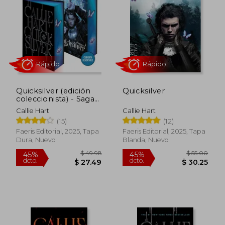
45%
45%
dcto.
dcto.
$ 29.85
$ 26.
Quicksilver (edición
Quicksilver
coleccionista) - Saga
Alquimia & Fae vol. 1
Callie Hart
Callie Hart
(15)
(12)
Faeris Editorial, 2025, Tapa
Faeris Editorial, 2025, Tapa
Dura, Nuevo
Blanda, Nuevo
Rápido
Rápido