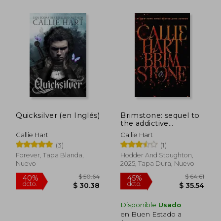
$ 49.34
45%
dcto.
$ 27.14
$ 28.
Quicksilver (en Inglés)
Brimstone: sequel to
the addictive
enemies-to-lovers
Callie Hart
Callie Hart
romantasy global
(3)
(1)
sensation
QUICKSILVER (The
Forever, Tapa Blanda,
Hodder And Stoughton,
Fae & Alchemy Series)
Nuevo
2025, Tapa Dura, Nuevo
(en Inglés)
Disponible
Usado
en Buen Estado a