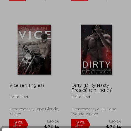
Vice (en Inglés)
Dirty (Dirty Nasty
Freaks) (en Inglés)
Callie Hart
Callie Hart
Createspace, Tapa Blanda,
Createspace, 2018, Tapa
$ 48.96
$ 50.
40%
40%
Nuevo
Blanda, Nuevo
dcto.
dcto.
$ 29.38
$ 30.