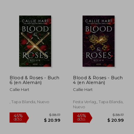
$ 53.99
$ 60.
40%
45%
dcto.
dcto.
$ 32.39
$ 33.
Blood & Roses - Buch
Blood & Roses - Buch
6 (en Alemán)
4 (en Alemán)
Callie Hart
Callie Hart
, Tapa Blanda, Nuevo
Festa Verlag,, Tapa Blanda,
Nuevo