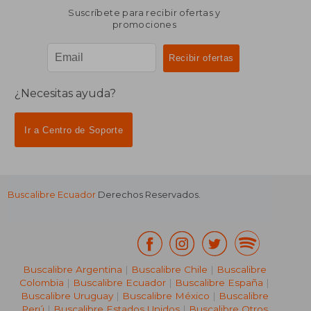
Suscríbete para recibir ofertas y
promociones
¿Necesitas ayuda?
Ir a Centro de Soporte
Buscalibre Ecuador
Derechos Reservados.
Buscalibre Argentina
|
Buscalibre Chile
|
Buscalibre
Colombia
|
Buscalibre Ecuador
|
Buscalibre España
|
Buscalibre Uruguay
|
Buscalibre México
|
Buscalibre
Perú
|
Buscalibre Estados Unidos
|
Buscalibre Otros