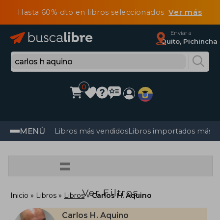
Hasta 60% dto en libros seleccionados
Ver más
Enviar a
Quito, Pichincha
0
MENÚ
Libros más vendidos
Libros importados más v
=
Ver Filtros
Inicio
Libros
Libros
Carlos H. Aquino
Carlos H. Aquino