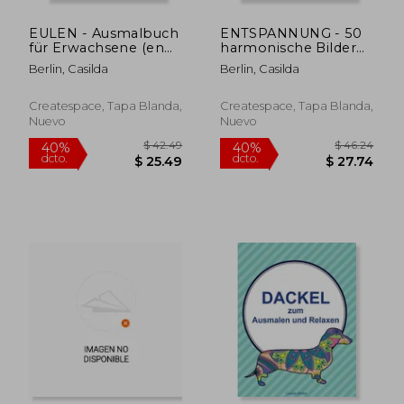
dcto.
dcto.
$ 25.99
$ 25.
EULEN - Ausmalbuch
ENTSPANNUNG - 50
für Erwachsene (en
harmonische Bilder
Alemán)
zum Ausmalen und
Berlin, Casilda
Berlin, Casilda
Relaxen: Malbuch für
Erwachsene (en
Alemán)
Createspace, Tapa Blanda,
Createspace, Tapa Blanda,
Nuevo
Nuevo