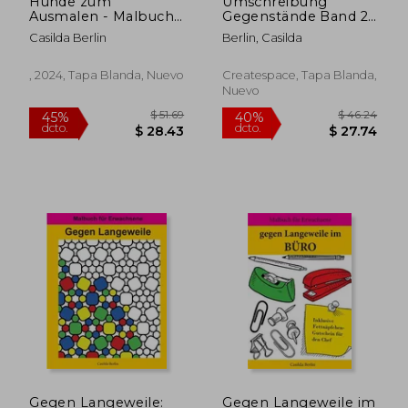
Hunde zum
Umschreibung
Ausmalen - Malbuch
Gegenstände Band 2
für Senioren (en
- Wie heißt der
Casilda Berlin
Berlin, Casilda
Alemán)
gesuchte
Gegenstand?:
Seniorenbeschäftigung
, 2024, Tapa Blanda, Nuevo
Createspace, Tapa Blanda,
Rätsel (en Alemán)
Nuevo
$ 51.69
$ 51
45%
45%
dcto.
dcto.
$ 28.43
$ 28.
Gegen Langeweile:
Gegen Langeweile im