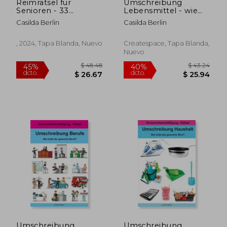
Reimrätsel für
Umschreibung
Senioren - 33
Lebensmittel - wie
humorvolle
Heißt das Gesuchte
Casilda Berlin
Casilda Berlin
Alltagsgeschichten
Wort?
(en Alemán)
Seniorenbeschäftigung
Rätsel (en Alemán)
, 2024, Tapa Blanda, Nuevo
Createspace, Tapa Blanda,
Nuevo
$ 46.24
$ 46.
40%
40%
dcto.
dcto.
$ 27.74
$ 27.
Umschreibung
Umschreibung