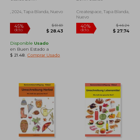
(en Alemán)
Seniorenbeschäftigung
Rätsel de Casilda
Berlin(Createspace)
, 2024, Tapa Blanda, Nuevo
Createspace, Tapa Blanda,
(en Alemán)
Nuevo
Disponible
Usado
en Buen Estado a
$ 21.48
.
Comprar Usado
$ 43.24
$ 42.
40%
40%
dcto.
dcto.
$ 25.94
$ 25.