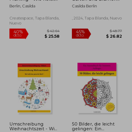
das gesuchte Wort?:
(en Alemán)
Berlin, Casilda
Casilda Berlin
Seniorenbeschäftigung
Rätsel (en Alemán)
Createspace, Tapa Blanda,
, 2024, Tapa Blanda, Nuevo
Nuevo
$ 43.41
$ 42.
40%
40%
dcto.
dcto.
$ 26.05
$ 25.
Umschreibung
50 Bilder, die leicht
Weihnachtszeit - Wie
gelingen: Ein