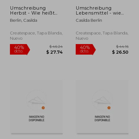
Umschreibung
Umschreibung
Herbst - Wie heißt
Lebensmittel - wie
das gesuchte Wort?:
Heißt das Gesuchte
Berlin, Casilda
Casilda Berlin
Seniorenbeschäftigung
Wort?
Rätsel (en Alemán)
Seniorenbeschäftigung
Rätsel (en Alemán)
Createspace, Tapa Blanda,
Createspace, Tapa Blanda,
Nuevo
Nuevo
$ 51.69
$ 46.
45%
40%