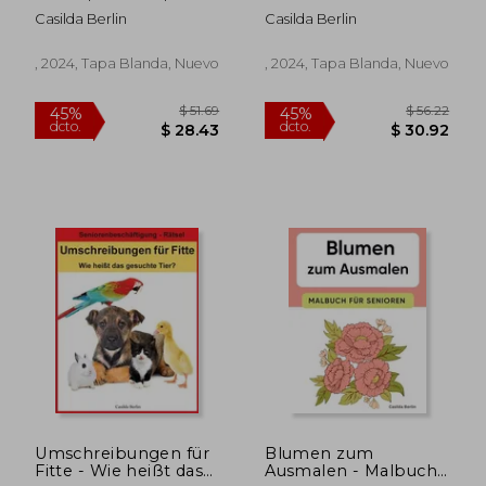
Gegenstände,
Zeiten - Wie heißt das
Casilda Berlin
Casilda Berlin
Landschaften (en
gesuchte Wort? Band
Alemán)
1 und 2 (en Alemán)
, 2024, Tapa Blanda, Nuevo
, 2024, Tapa Blanda, Nuevo
$ 46.24
$ 46.
40%
40%
dcto.
dcto.
$ 27.74
$ 27.
Umschreibungen für
Blumen zum
Fitte - Wie heißt das
Ausmalen - Malbuch