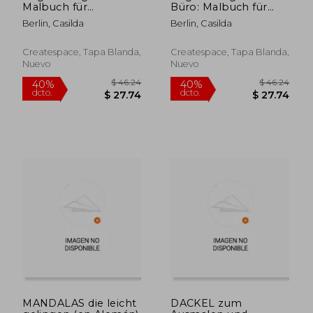
Malbuch für
Büro: Malbuch für
Erwachsene (en
Erwachsene (en
Berlin, Casilda
Berlin, Casilda
Alemán)
Alemán)
Createspace, Tapa Blanda,
Createspace, Tapa Blanda,
Nuevo
Nuevo
$ 48.77
$ 46.
45%
40%
dcto.
dcto.
$ 26.82
$ 27.
MANDALAS die leicht
DACKEL zum