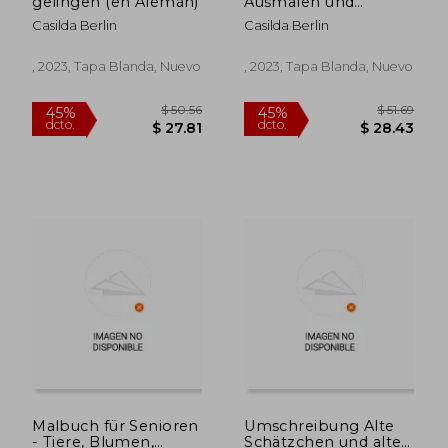
gelingen (en Alemán)
Ausmalen und
Relaxen Band 3 (en
Casilda Berlin
Casilda Berlin
Alemán)
, 2023, Tapa Blanda, Nuevo
, 2023, Tapa Blanda, Nuevo
$ 51.69
$ 46.
45%
40%
dcto.
dcto.
$ 28.43
$ 27.
Malbuch für Senioren
Umschreibung Alte
- Tiere, Blumen,
Schätzchen und alte