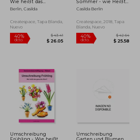
Wie heißt das
Sommer - wie Heißt
gesuchte Tier?:
das Gesuchte Wort?
Berlin, Casilda
Casilda Berlin
Seniorenbeschäftigung
Seniorenbeschäftigung
Rätsel (en Alemán)
Rätsel (en Alemán)
Createspace, Tapa Blanda,
Createspace, 2018, Tapa
Nuevo
Blanda, Nuevo
$ 43.31
$ 46.
40%
40%
dcto.
dcto.
$ 25.99
$ 27.
Umschreibung
Umschreibung
Frühling - Wie heißt
Garten und Blumen