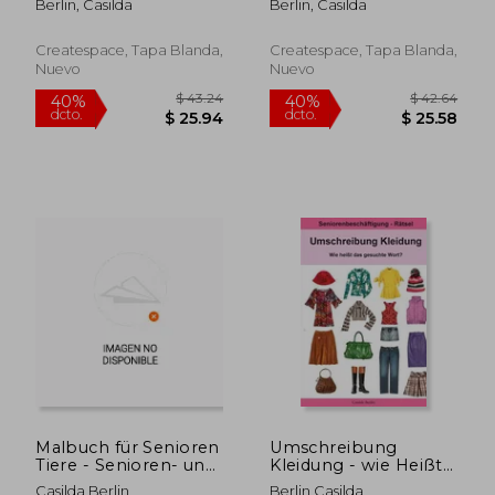
Berlin, Casilda
Berlin, Casilda
Wort?:
Wort?:
Seniorenbeschäftigung
Seniorenbeschäftigung
Rätsel (en Alemán)
Rätsel (en Alemán)
Createspace, Tapa Blanda,
Createspace, Tapa Blanda,
Nuevo
Nuevo
$ 46.24
$ 46.
40%
40%
dcto.
dcto.
$ 27.74
$ 28.
Malbuch für Senioren
Umschreibung
Tiere - Senioren- und
Kleidung - wie Heißt
Demenzbeschäftigung
das Gesuchte Wort?
Casilda Berlin
Berlin Casilda