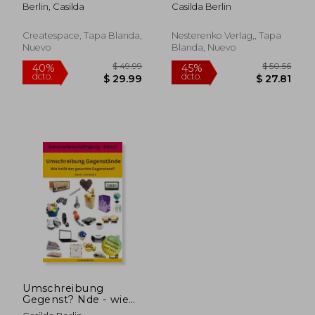
gesuchte Tier?:
f? R Senioren (en
Berlin, Casilda
Casilda Berlin
Seniorenbeschäftigung
Alemán)
Rätsel (en Alemán)
Createspace, Tapa Blanda,
Nesterenko Verlag,, Tapa
Nuevo
Blanda, Nuevo
$ 50.56
$ 51
45%
45%
dcto.
dcto.
$ 27.81
$ 28.
Umschreibung
Gegenst? Nde - wie
Hei? T der Gesuchte