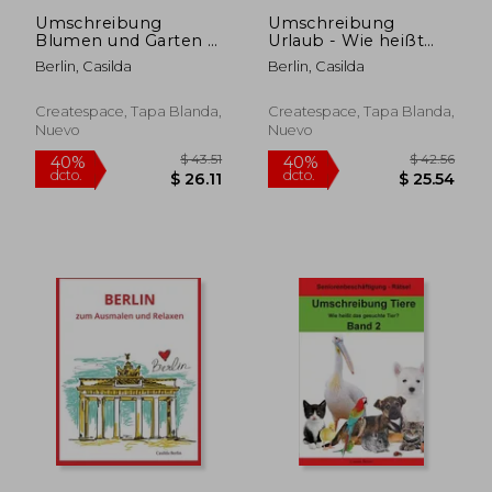
Umschreibung
Umschreibung
Blumen und Garten -
Urlaub - Wie heißt
Wie heißt die Blume
das gesuchte Wort?:
Berlin, Casilda
Berlin, Casilda
oder der
Seniorenbeschäftigung
$ 48.77
$ 43.
45%
40%
Gegenstand?:
Rätsel (en Alemán)
dcto.
dcto.
$ 26.82
$ 26.
Seniorenbeschäftigung
Createspace, Tapa Blanda,
Createspace, Tapa Blanda,
Rätsel (en Alemán)
Nuevo
Nuevo