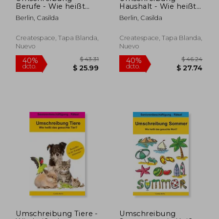
Berufe - Wie heißt
Haushalt - Wie heißt
der gesuchte Beruf?:
das gesuchte Wort?:
Berlin, Casilda
Berlin, Casilda
Seniorenbeschäftigung
Seniorenbeschäftigung
Rätsel (en Alemán)
Rätsel (en Alemán)
Createspace, Tapa Blanda,
Createspace, Tapa Blanda,
Nuevo
Nuevo
$ 48.48
$ 43.
45%
40%
dcto.
dcto.
$ 26.67
$ 25.
Umschreibung Tiere -
Umschreibung