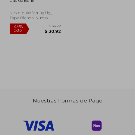
Casilda Berlin
Gegenstand? Band 1
+ 2 (en Alemán)
Nesterenko Verlag Ug,,
Tapa Blanda, Nuevo
Nuestras Formas de Pago
$ 51.69
$ 56.
45%
45%
dcto.
dcto.
$ 28.43
$ 30.