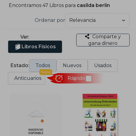
Encontramos 47 Libros para
casilda berlin
Ordenar por
Comparte y
Ver:
gana dinero
Libros Físicos
Estado:
Todos
Nuevos
Usados
Nuevo
Anticuarios
Rápido