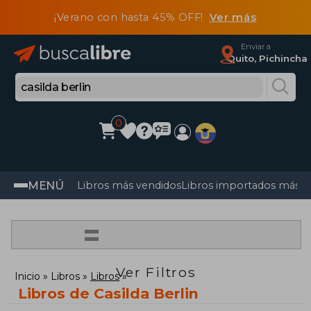
¡Verano con hasta 45% OFF!
Ver más
Enviar a
Quito, Pichincha
0
MENÚ
Libros más vendidos
Libros importados más v
=
Ver Filtros
Inicio
Libros
Libros
Libros de Casilda Berlin