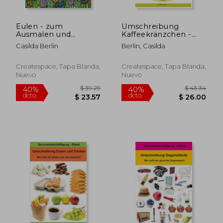
Eulen - zum
Umschreibung
Ausmalen und
Kaffeekränzchen -
Relaxen: Malbuch für
Wie heißt das
Casilda Berlin
Berlin, Casilda
Erwachsene (German
gesuchte Wort?:
Edition)
Seniorenbeschäftigung
Rätsel (en Alemán)
Createspace, Tapa Blanda,
Createspace, Tapa Blanda,
Nuevo
Nuevo
$ 39.29
$ 43.
40%
40%
dcto.
dcto.
$ 23.57
$ 26.