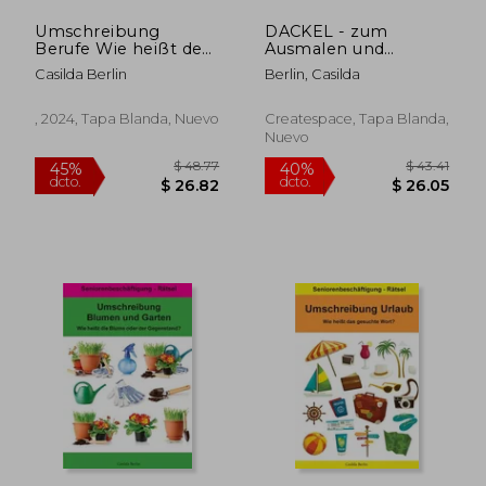
Umschreibung
DACKEL - zum
$ 42.49
$ 46.
40%
40%
Berufe Wie heißt der
Ausmalen und
dcto.
dcto.
$ 25.49
$ 27.
gesuchte Beruf? (en
Relaxen: Malbuch für
Casilda Berlin
Berlin, Casilda
Alemán)
Erwachsene (en
Alemán)
, 2024, Tapa Blanda, Nuevo
Createspace, Tapa Blanda,
Nuevo