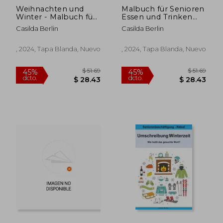
dcto.
dcto.
$ 28.43
$ 27.
Weihnachten und
Malbuch für Senioren
Winter - Malbuch für
Essen und Trinken
Senioren (en Alemán)
(en Alemán)
Casilda Berlin
Casilda Berlin
, 2024, Tapa Blanda, Nuevo
, 2024, Tapa Blanda, Nuevo