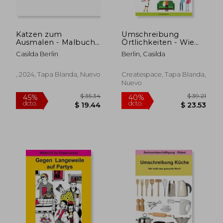
Katzen zum
Umschreibung
Ausmalen - Malbuch
Örtlichkeiten - Wie
für Senioren (en
heißt das gesuchte
Casilda Berlin
Berlin, Casilda
Alemán)
Wort?:
Seniorenbeschäftigung
Rätsel (en Alemán)
, 2024, Tapa Blanda, Nuevo
Createspace, Tapa Blanda,
Nuevo
$ 35.34
$ 39
45%
40%
dcto.
dcto.
$ 19.44
$ 23.