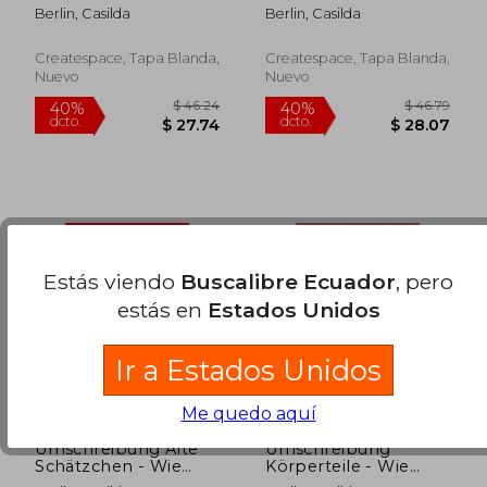
heißt das gesuchte
Ausmalbuch für
Berlin, Casilda
Berlin, Casilda
Wort?:
Senioren - Anfänger -
Seniorenbeschäftigung
(en Alemán)
Rätsel (en Alemán)
Createspace, Tapa Blanda,
Createspace, Tapa Blanda,
Nuevo
Nuevo
Estás viendo
Buscalibre Ecuador
, pero
estás en
Estados Unidos
$ 42.64
$ 48.
40%
45%
dcto.
dcto.
$ 25.58
$ 26.
Ir a Estados Unidos
Me quedo aquí
Umschreibung Alte
Umschreibung
Schätzchen - Wie
Körperteile - Wie
heißt das gesuchte
heißt das gesuchte