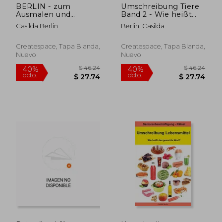
BERLIN - zum
Umschreibung Tiere
Ausmalen und
Band 2 - Wie heißt
Relaxen: Malbuch für
das gesuchte Tier?:
Casilda Berlin
Berlin, Casilda
Erwachsene (German
Seniorenbeschäftigung
Edition)
Rätsel (en Alemán)
Createspace, Tapa Blanda,
Createspace, Tapa Blanda,
$ 43.51
$ 42.
Nuevo
Nuevo
40%
40%
dcto.
dcto.
$ 26.11
$ 25.