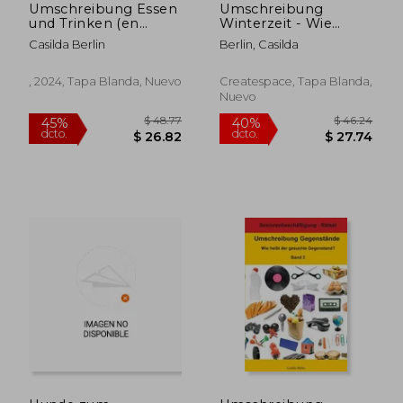
Umschreibung Essen
Umschreibung
und Trinken (en
Winterzeit - Wie
Alemán)
heißt das gesuchte
Casilda Berlin
Berlin, Casilda
Wort?:
Seniorenbeschäftigung
Rätsel (en Alemán)
, 2024, Tapa Blanda, Nuevo
Createspace, Tapa Blanda,
Nuevo
$ 46.24
$ 44.
40%
40%
dcto.
dcto.
$ 27.74
$ 26.