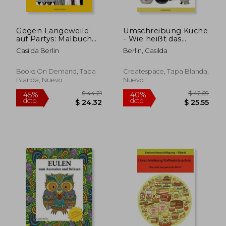
Gegen Langeweile
Umschreibung Küche
auf Partys: Malbuch
- Wie heißt das
für Erwachsene (en
gesuchte Wort?:
Casilda Berlin
Berlin, Casilda
Alemán)
Seniorenbeschäftigung
Rätsel (en Alemán)
Books On Demand, Tapa
Createspace, Tapa Blanda,
Blanda, Nuevo
Nuevo
$ 44.21
$ 42.
45%
40%
dcto.
dcto.
$ 24.32
$ 25.