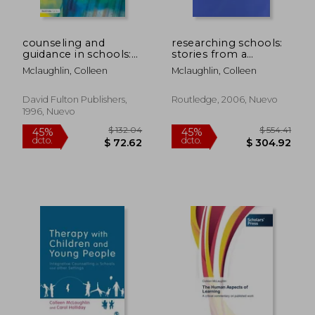
counseling and
researching schools:
guidance in schools:
stories from a
developing policy
schools-university
Mclaughlin, Colleen
Mclaughlin, Colleen
and practice (en
partnership for
Inglés)
educational research
(en Inglés)
David Fulton Publishers,
Routledge, 2006, Nuevo
1996, Nuevo
$ 132.04
$ 554.
45%
45%
dcto.
dcto.
$ 72.62
$ 304.