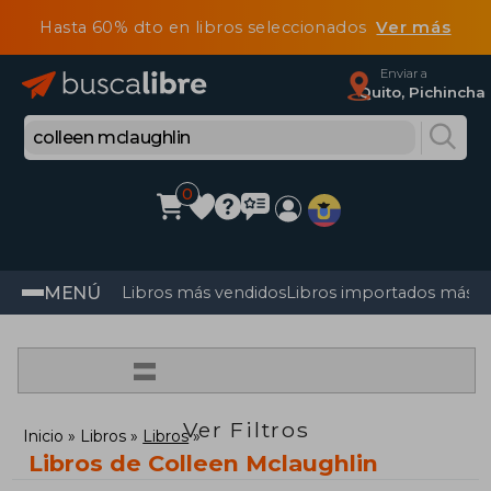
Hasta 60% dto en libros seleccionados
Ver más
Enviar a
Quito, Pichincha
0
MENÚ
Libros más vendidos
Libros importados más v
=
Ver Filtros
Inicio
Libros
Libros
Libros de Colleen Mclaughlin