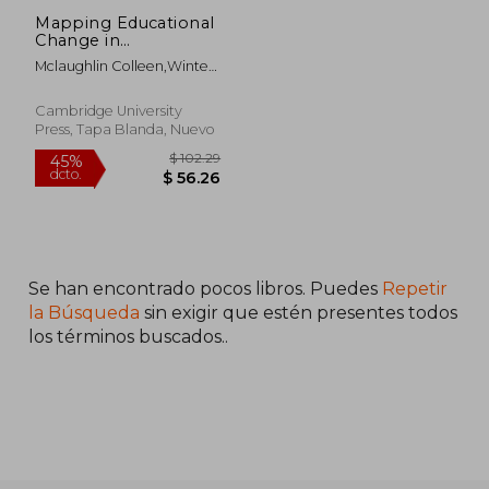
Mapping Educational
Change in
Kazakhstan
Mclaughlin Colleen,Winter
(Cambridge
$ 393.50
$ 326.
45%
45%
Liz,Yakavets Natallia
Education Research)
dcto.
dcto.
$ 216.43
$ 179.
(en Inglés)
Cambridge University
Press, Tapa Blanda, Nuevo
Se han encontrado pocos libros. Puedes
Repetir
la Búsqueda
sin exigir que estén presentes todos
los términos buscados..