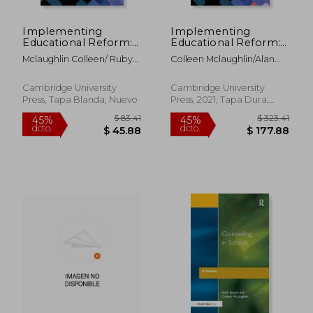
Implementing
Implementing
Educational Reform:
Educational Reform:
Cases and Challenges
Cases and Challenges
Mclaughlin Colleen/ Ruby
Colleen Mclaughlin/Alan
(en Inglés)
(Cambridge
Alan
Ruby
Education Research)
(en Inglés)
Cambridge University
Cambridge University
Press, Tapa Blanda, Nuevo
Press, 2021, Tapa Dura,
Nuevo
$ 83.41
$ 323.
45%
45%