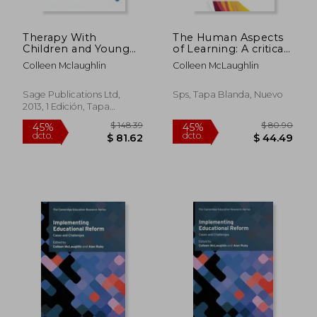
Therapy With
The Human Aspects
Children and Young
of Learning: A critical
People: Integrative
commentary on
Colleen Mclaughlin
Colleen McLaughlin
Counselling in
published work
Schools and Other
Settings (en Inglés)
Sage Publications Ltd,
Sps, Tapa Blanda, Nuevo
2013, 1 Edición, Tapa
Blanda, Nuevo
$ 148.39
$ 80.
45%
45%
dcto.
dcto.
$ 81.62
$ 44.