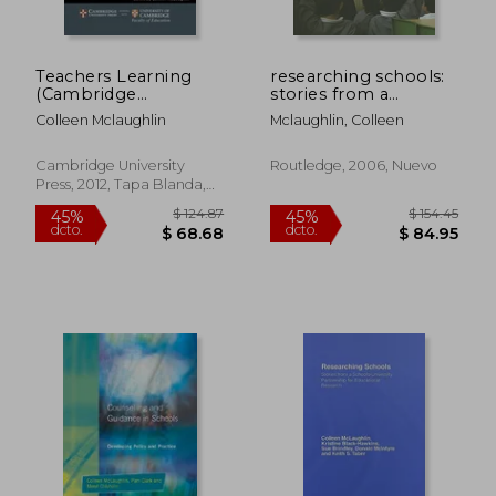
Teachers Learning
researching schools:
(Cambridge
stories from a
Education Research)
schools-university
Colleen Mclaughlin
Mclaughlin, Colleen
(en Inglés)
partnership for
educational research
(en Inglés)
Cambridge University
Routledge, 2006, Nuevo
Press, 2012, Tapa Blanda,
Nuevo
$ 124.87
$ 154.
45%
45%
dcto.
dcto.
$ 68.68
$ 84.