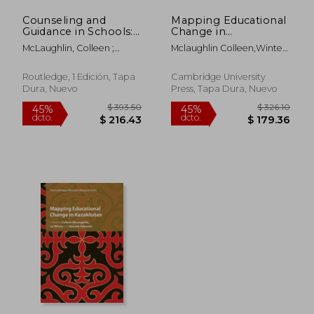
Counseling and
Mapping Educational
$ 299.18
$ 393.
45%
45%
Guidance in Schools:
Change in
dcto.
dcto.
$ 164.55
$ 216.
Developing Policy
Kazakhstan
McLaughlin, Colleen ;
Mclaughlin Colleen,Winter
and Practice (en
(Cambridge
Chisholm, Meryl ; Clark,
Liz,Yakavets Natallia
Inglés)
Education Research)
Pam
(en Inglés)
Routledge, 1 Edición, Tapa
Cambridge University
Dura, Nuevo
Press, Tapa Dura, Nuevo