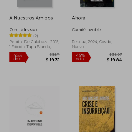
A Nuestros Amigos
Ahora
Comité Invisible
Comité Invisible
(2)
Pepitas De Calabaza, 2015,
Residua, 2024, Cosido,
1 Edición, Tapa Blanda,
Nuevo
Nuevo
$ 35.11
$ 36.
45%
45%
dcto.
dcto.
$ 19.31
$ 19.