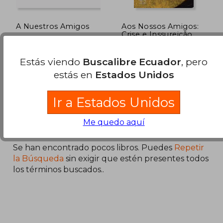
A Nuestros Amigos
Aos Nossos Amigos:
Crise e Inssureição
(en Portugués)
ComitÉ Invisible
Comité Invisible
Estás viendo
Buscalibre Ecuador
, pero
Hekht Libros, 2000, Tapa
, Nuevo
estás en
Estados Unidos
Blanda, Nuevo
Ir a Estados Unidos
Me quedo aquí
Se han encontrado pocos libros. Puedes
Repetir
la Búsqueda
sin exigir que estén presentes todos
los términos buscados..
$ 62.90
$ 60.
45%
45%
dcto.
dcto.
$ 34.60
$ 33.