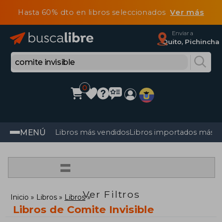
Hasta 60% dto en libros seleccionados
Ver más
Enviar a
Quito, Pichincha
0
MENÚ
Libros más vendidos
Libros importados más v
=
Ver Filtros
Inicio
Libros
Libros
Libros de Comite Invisible