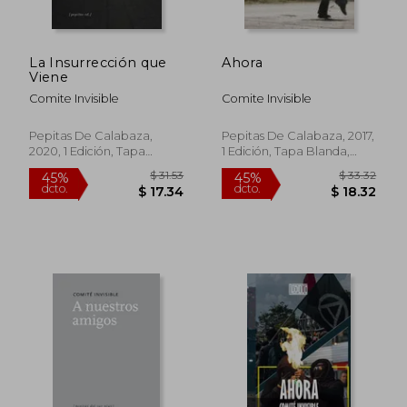
La Insurrección que
Ahora
Viene
Comite Invisible
Comite Invisible
Pepitas De Calabaza,
Pepitas De Calabaza, 2017,
2020, 1 Edición, Tapa
1 Edición, Tapa Blanda,
Blanda, Nuevo
Nuevo
$ 31.53
$ 33.
45%
45%
dcto.
dcto.
$ 17.34
$ 18.