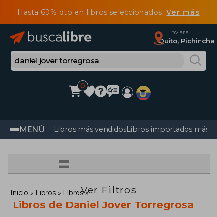
Hasta 60% dto en libros seleccionados
Ver más
Enviar a
Quito, Pichincha
0
MENÚ
Libros más vendidos
Libros importados más v
=
Ver Filtros
Inicio
Libros
Libros
Libros de Daniel Jover Torregrosa