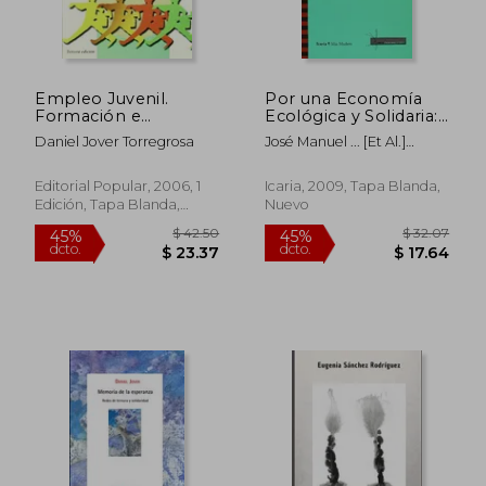
Empleo Juvenil.
Por una Economía
Formación e
Ecológica y Solidaria:
Inserción Social y
Conversaciones con
Daniel Jover Torregrosa
José Manuel ... [Et Al.]
Profesional
Antonio Estevan y
Naredo,Daniel Jover
José Manuel Naredo
Torregrosa,Antonio Estevan
Editorial Popular, 2006, 1
Icaria, 2009, Tapa Blanda,
Estevan
Edición, Tapa Blanda,
Nuevo
Nuevo
$ 42.50
$ 32.
45%
45%
dcto.
dcto.
$ 23.37
$ 17.