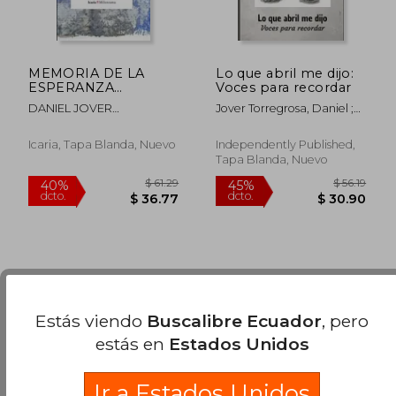
MEMORIA DE LA
Lo que abril me dijo:
ESPERANZA
Voces para recordar
(Milenrama)
DANIEL JOVER
Jover Torregrosa, Daniel ;
TORREGROSA
Puche Sánchez, Fran ;
Sánchez Rodríguez,
Icaria, Tapa Blanda, Nuevo
Independently Published,
Eugenia
Tapa Blanda, Nuevo
Se han encontrado pocos libros. Puedes
Repetir
la Búsqueda
sin exigir que estén presentes todos
Estás viendo
Buscalibre Ecuador
, pero
los términos buscados..
$ 61.29
$ 56
40%
45%
estás en
Estados Unidos
dcto.
dcto.
$ 36.77
$ 30.
Ir a Estados Unidos