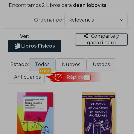
Encontramos 2 Libros para
dean lobovits
Ordenar por
Comparte y
Ver:
gana dinero
Libros Físicos
Estado:
Todos
Nuevos
Usados
Nuevo
Anticuarios
Rápido