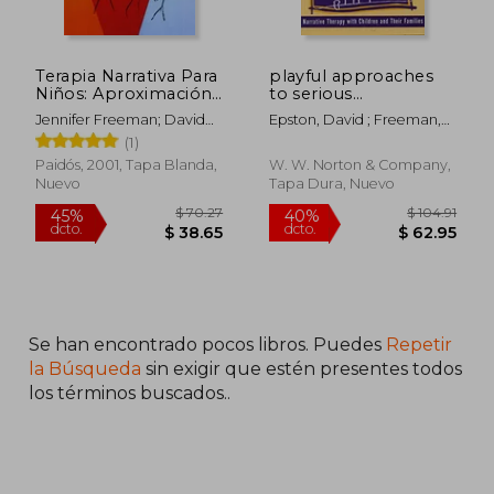
Terapia Narrativa Para
playful approaches
Niños: Aproximación
to serious
a los Conflictos
problems,narrative
Jennifer Freeman; David
Epston, David ; Freeman,
Familiares a Través
therapy with children
Epston; Dean Lobovits
Jennifer ; Lobovits, Dean
(1)
del Juego (Psicologia,
and their families (en
Psiquiatria,
Inglés)
Paidós, 2001, Tapa Blanda,
W. W. Norton & Company,
Psicoterapia
Nuevo
Tapa Dura, Nuevo
Se han encontrado pocos libros. Puedes
Repetir
$ 70.27
$ 104.
45%
40%
dcto.
dcto.
$ 38.65
$ 62.
la Búsqueda
sin exigir que estén presentes todos
los términos buscados..