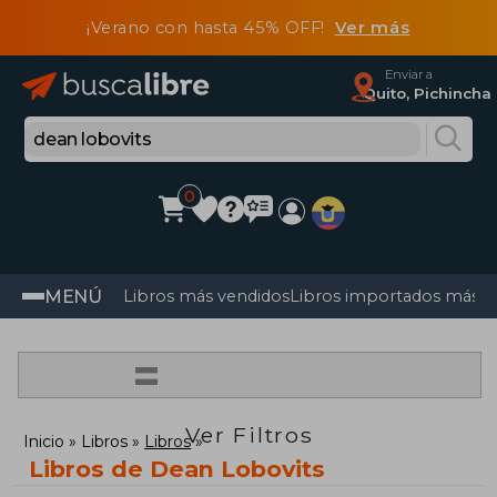
¡Verano con hasta 45% OFF!
Ver más
Enviar a
Quito, Pichincha
0
MENÚ
Libros más vendidos
Libros importados más v
=
Ver Filtros
Inicio
Libros
Libros
Libros de Dean Lobovits