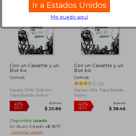
Ir a Estados Unidos
Me quedo aquí
Con un Cassette y un
Con un Cassette y un
Boli bic
Boli bic
Defreds
Defreds
(2)
Espasa, 2018, 1 Edición,
Espasa, 2014, Tapa Blanda,
Tapa Blanda, Nuevo
Nuevo
$ 59.54
$ 24.
40%
45%
dcto.
dcto.
$ 35.73
$ 13.
Disponible
Usado
en Buen Estado a
$ 18.17
.
Comprar Usado