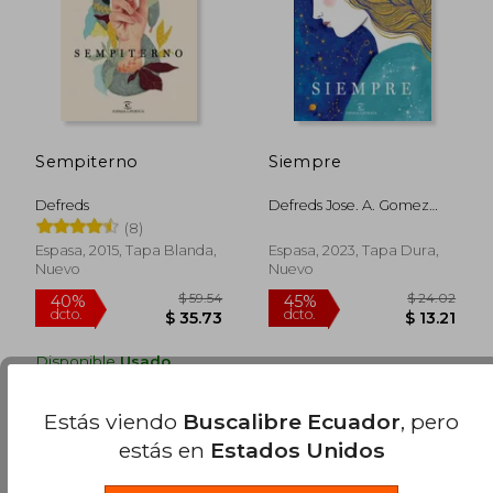
Sempiterno
Siempre
Defreds
Defreds Jose. A. Gomez
Iglesias,Defreds
(8)
$ 33.60
$ 39.
45%
45%
Espasa, 2015, Tapa Blanda,
Espasa, 2023, Tapa Dura,
dcto.
dcto.
$ 18.48
$ 21.
Nuevo
Nuevo
Disponible
Usado
en Buen Estado a
$ 20.81
.
Comprar Usado
Estás viendo
Buscalibre Ecuador
, pero
estás en
Estados Unidos