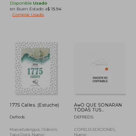
Disponible
Usado
en Buen Estado a
$ 15.94
.
Comprar Usado
$ 43.19
$ 60.
45%
45%
dcto.
dcto.
$ 23.75
$ 33.
1775 Calles. (Estuche)
A╤O QUE SONARAN
TODAS TUS
CANCIONES,EL
Defreds
DEFREDS
Muevetulengua, 1 Edición,
COPELIA EDICIONES,
Tapa Dura, Nuevo
Nuevo