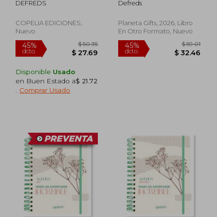
DEFREDS
Defreds
COPELIA EDICIONES,
Planeta Gifts, 2026, Libro
Nuevo
En Otro Formato, Nuevo
Disponible
Usado
en Buen Estado a
$ 21.72
.
Comprar Usado
$ 43.59
$ 50.
45%
45%
dcto.
dcto.
$ 23.98
$ 27.