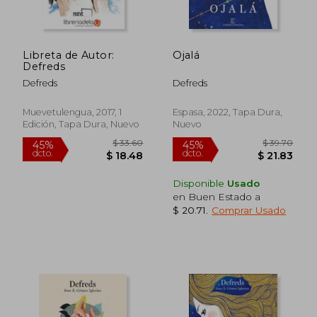
Libreta de Autor:
Ojalá
Defreds
$ 41.43
$ 41.
45%
45%
dcto.
dcto.
$ 22.79
$ 22.
Defreds
Defreds
Muevetulengua, 2017, 1
Espasa, 2022, Tapa Dura,
Edición, Tapa Dura, Nuevo
Nuevo
Disponible
Usado
en Buen Estado a
$ 20.71
.
Comprar Usado