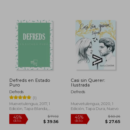
$ 37.94
$ 64.
45%
40%
dcto.
dcto.
$ 20.86
$ 38.
Defreds en Estado
Casi sin Querer:
Puro
Ilustrada
Defreds
Defreds
(1)
Muevetulengua, 2017, 1
Muevetulengua, 2020, 1
Edición, Tapa Blanda,
Edición, Tapa Dura, Nuevo
Nuevo