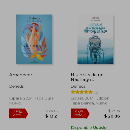
45%
dcto.
$ 15.95
$ 20.
Amanecer
Historias de un
Naufrago
Hipocondriaco
Defreds
Defreds
(5)
Espasa, 2024, Tapa Dura,
Espasa, 2017, 1 Edición,
Nuevo
Tapa Blanda, Nuevo
Disponible
Usado