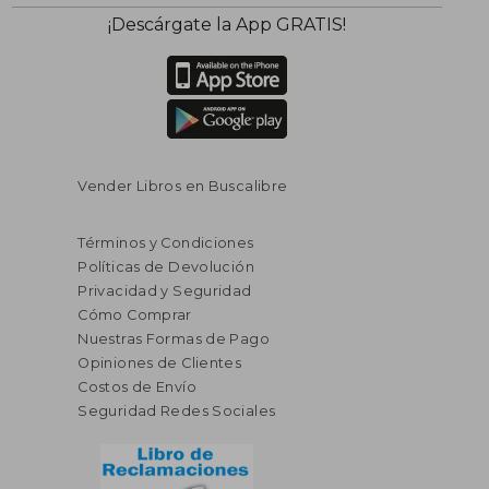
¡Descárgate la App GRATIS!
$ 51.42
$ 53.
45%
45%
Vender Libros en Buscalibre
dcto.
dcto.
$ 28.28
$ 29.
Términos y Condiciones
Políticas de Devolución
Privacidad y Seguridad
Cómo Comprar
Nuestras Formas de Pago
Opiniones de Clientes
Costos de Envío
Seguridad Redes Sociales