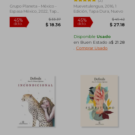
Grupo Planeta – México -
Muevetulengua, 2016, 1
Espasa México, 2022, Tapa
Edición, Tapa Dura, Nuevo
Blanda, Nuevo
Disponible
Usado
en Buen Estado a
$ 21.28
.
Comprar Usado
$ 33.37
$ 49.
45%
45%
dcto.
dcto.
$ 18.36
$ 27.