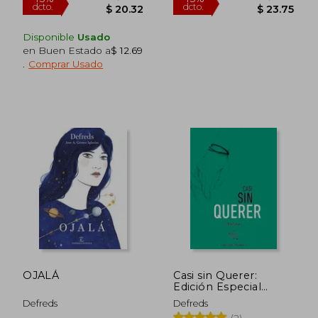
Disponible
Usado
en Buen Estado a
$ 12.69
.
Comprar Usado
$ 36.95
$ 43.
45%
45%
dcto.
dcto.
$ 20.32
$ 23.
OJALÁ
Casi sin Querer:
Edición Especial
Limitada
Defreds
Defreds
(2)