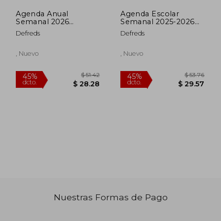
$ 50.35
$ 59.
45%
45%
dcto.
dcto.
$ 27.69
$ 32.
Agenda Anual
Agenda Escolar
Semanal 2026
Semanal 2025-2026
Defreds (en Inglés)
Defreds
Defreds
Defreds
, Nuevo
, Nuevo
Nuestras Formas de Pago