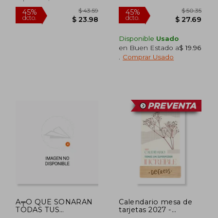
Disponible
Usado
en Buen Estado a
$ 19.96
.
Comprar Usado
$ 71.92
$ 50.
45%
45%
dcto.
dcto.
$ 39.56
$ 27.
A╤O QUE SONARAN
Calendario mesa de
TODAS TUS
tarjetas 2027 -
CANCIONES,EL
Defreds