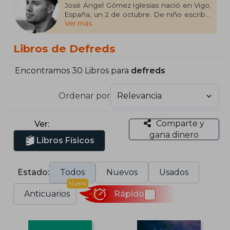
José Ángel Gómez Iglesias nació en Vigo,
España, un 2 de octubre. De niño escribía
Ver más
cartas de amor; leía y escribía mucho. Se
popularizó en Twitter, al ir escribiendo sus
pensamientos e ir creciendo
Libros de Defreds
paulatinamente en número de lectores
captó la atención de una editorial.
Encontramos 30 Libros para
defreds
Ordenar por
Comparte y
Ver:
gana dinero
Libros Físicos
Estado:
Todos
Nuevos
Usados
Nuevo
Anticuarios
Rápido