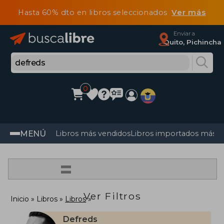
Hasta 60% dto en libros seleccionados
Ver más
Enviar a
Quito, Pichincha
0
MENÚ
Libros más vendidos
Libros importados más v
=
Ver Filtros
Inicio
Libros
Libros
Defreds