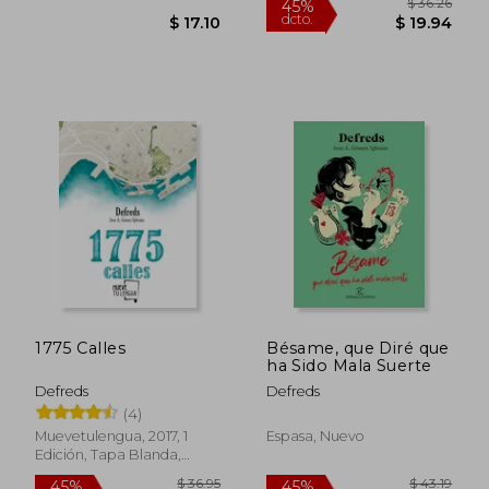
$ 36.
45%
dcto.
$ 17.10
$ 19.
1775 Calles
Bésame, que Diré que
ha Sido Mala Suerte
Defreds
Defreds
(4)
Muevetulengua, 2017, 1
Espasa, Nuevo
Edición, Tapa Blanda,
Nuevo