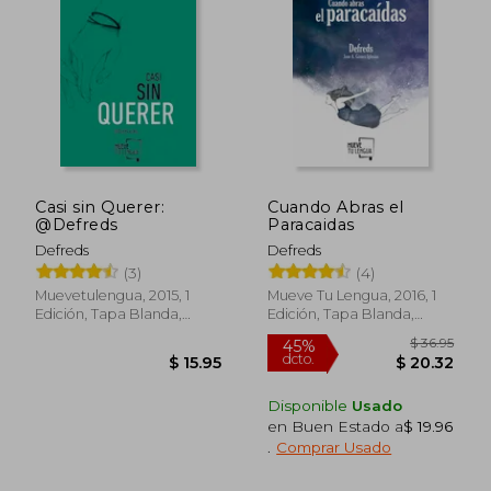
Casi sin Querer:
Cuando Abras el
@Defreds
Paracaidas
Defreds
Defreds
(3)
(4)
Muevetulengua, 2015, 1
Mueve Tu Lengua, 2016, 1
Edición, Tapa Blanda,
Edición, Tapa Blanda,
Nuevo
Nuevo
Disponible
Usado
en Buen Estado a
$ 19.96
.
Comprar Usado
$ 36.