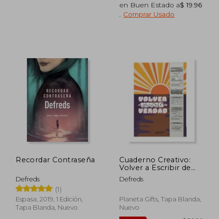
en Buen Estado a
$ 19.96
.
Comprar Usado
$ 24.02
$ 37.
45%
45%
dcto.
dcto.
$ 13.21
$ 20.
Recordar Contraseña
Cuaderno Creativo:
Volver a Escribir de
Verdad
Defreds
Defreds
(1)
Espasa, 2019, 1 Edición,
Planeta Gifts, Tapa Blanda,
Tapa Blanda, Nuevo
Nuevo