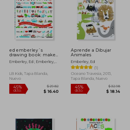
$ 20.51
$ 29
45%
45%
dcto.
dcto.
$ 11.28
$ 16.
ed emberley´s
Aprende a Dibujar
drawing book: make
Animales
a world (en Inglés)
Emberley, Ed ; Emberley,
Emberley, Ed
Ed
(1)
LB Kids, Tapa Blanda,
Oceano Travesia, 2013,
Nuevo
Tapa Blanda, Nuevo