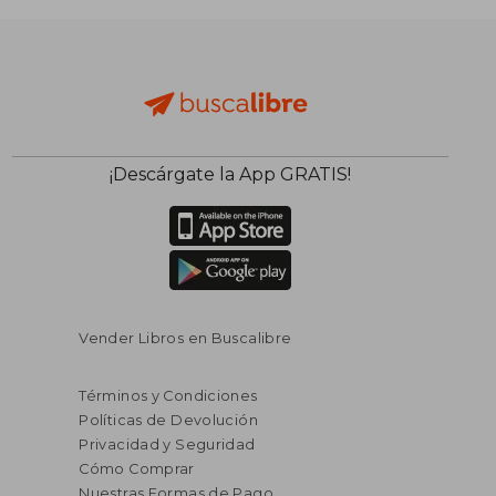
$ 79.79
$ 181
40%
40%
dcto.
dcto.
$ 47.87
$ 108.
¡Descárgate la App GRATIS!
Vender Libros en Buscalibre
Términos y Condiciones
Políticas de Devolución
Privacidad y Seguridad
Cómo Comprar
Nuestras Formas de Pago