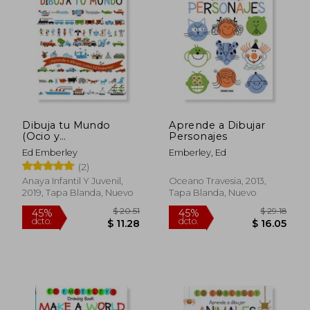
$ 13.99
$ 13.
Dibuja tu Mundo
Aprende a Dibujar
(Ocio y
Personajes
Conocimientos -
Ed Emberley
Emberley, Ed
Juegos y
(2)
Pasatiempos)
Anaya Infantil Y Juvenil,
Oceano Travesia, 2013,
2019, Tapa Blanda, Nuevo
Tapa Blanda, Nuevo