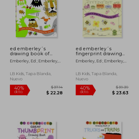
$ 46.14
$ 37
40%
40%
dcto.
dcto.
$ 27.68
$ 22.
ed emberley´s
ed emberley´s
drawing book of
fingerprint drawing
animals (en Inglés)
book (en Inglés)
Emberley, Ed ; Emberley,
Emberley, Ed ; Emberley,
Ed
Ed
LB Kids, Tapa Blanda,
LB Kids, Tapa Blanda,
Nuevo
Nuevo