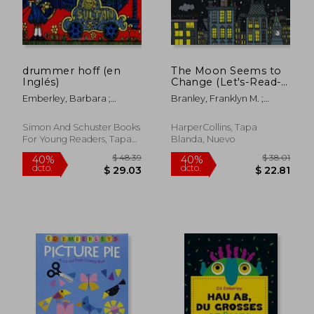
drummer hoff (en
The Moon Seems to
Inglés)
Change (Let's-Read-
and-Find-Out Science
Emberley, Barbara ;
Branley, Franklyn M. ;
2) (en Inglés)
Emberley, Ed ; Emberley,
Emberley, Barbara ;
Ed
Emberley, Ed
Simon And Schuster Books
HarperCollins, Tapa
For Young Readers, Tapa
Blanda, Nuevo
Dura, Nuevo
$ 40.51
$ 48.
40%
40%
dcto.
dcto.
$ 24.31
$ 29.