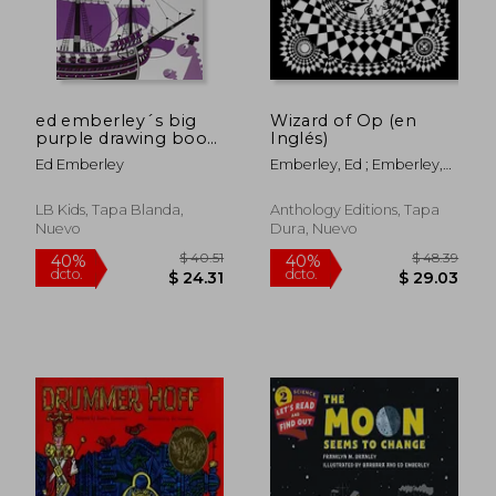
ed emberley´s big
Wizard of Op (en
purple drawing book
Inglés)
(en Inglés)
Ed Emberley
Emberley, Ed ; Emberley,
Ed
LB Kids, Tapa Blanda,
Anthology Editions, Tapa
Nuevo
Dura, Nuevo
$ 41.95
$ 50.
45%
40%
dcto.
dcto.
$ 23.07
$ 30.