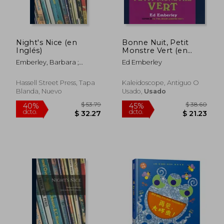
$ 48.39
$ 38.
40%
40%
dcto.
dcto.
$ 29.03
$ 22.
Night's Nice (en
Bonne Nuit, Petit
Inglés)
Monstre Vert (en
Francés)
Emberley, Barbara ;
Ed Emberley
Emberley, Ed Joint Author
Hassell Street Press, Tapa
Kaleidoscope, Antiguo O
Blanda, Nuevo
Usado,
Usado