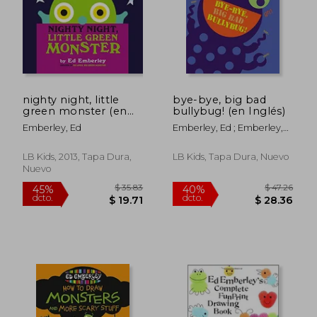
nighty night, little
bye-bye, big bad
green monster (en
bullybug! (en Inglés)
Inglés)
Emberley, Ed
Emberley, Ed ; Emberley,
Ed
$ 38.26
$ 37
40%
40%
dcto.
dcto.
$ 22.96
$ 22.
LB Kids, 2013, Tapa Dura,
LB Kids, Tapa Dura, Nuevo
Nuevo