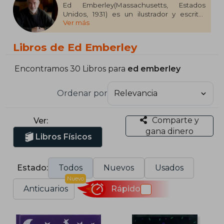
Ed Emberley(Massachusetts, Estados
Unidos, 1931) es un ilustrador y escritor
Ver más
estadounidense, reconocido por sus más
de ochenta libros infantiles,
especialmente por sus populares guías
Libros de Ed Emberley
que enseñan a dibujar con técnicas
simples. Es graduado en Bellas Artes en
Boston, y ha sido galardonado con
Encontramos 30 Libros para
ed emberley
prestigiosos premios como la Medalla
Caldecott y el Lewis Carroll Shelf Award.
Ordenar por
Sus obras más destacadas son ¡Fuera de
aquí, horrible monstruo verde! (2007),
Buenas noches, pequeño monstruo verde
Comparte y
Ver:
(2013), y Monstruo triste, monstruo feliz
gana dinero
(2009).
Libros Físicos
Estado:
Todos
Nuevos
Usados
Nuevo
Anticuarios
Rápido