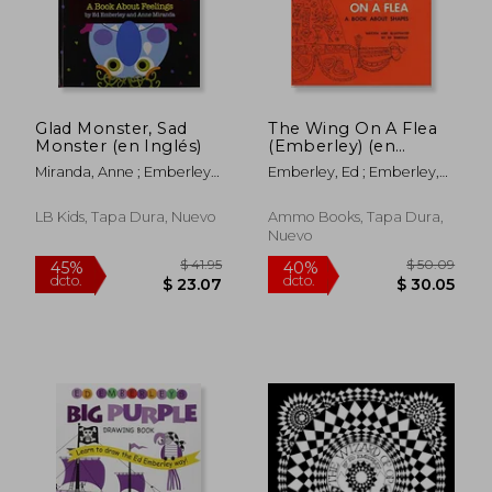
Glad Monster, Sad
The Wing On A Flea
Monster (en Inglés)
(Emberley) (en
Inglés)
Miranda, Anne ; Emberley,
Emberley, Ed ; Emberley,
Ed
Ed
LB Kids, Tapa Dura, Nuevo
Ammo Books, Tapa Dura,
Nuevo
$ 36.01
$ 41
40%
45%
dcto.
dcto.
$ 21.61
$ 23.