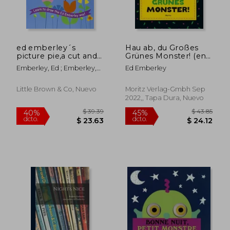
ed emberley´s
Hau ab, du Großes
picture pie,a cut and
Grünes Monster! (en
paste drawing book
Alemán)
Emberley, Ed ; Emberley,
Ed Emberley
Ed
Little Brown & Co, Nuevo
Moritz Verlag-Gmbh Sep
2022,, Tapa Dura, Nuevo