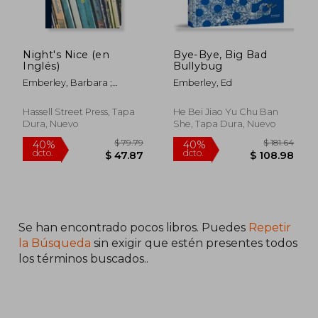
$ 39.39
$ 43.
40%
45%
dcto.
dcto.
$ 23.63
$ 24.
Night's Nice (en
Bye-Bye, Big Bad
Inglés)
Bullybug
Emberley, Barbara ;
Emberley, Ed
Emberley, Ed Joint Author
Hassell Street Press, Tapa
He Bei Jiao Yu Chu Ban
Dura, Nuevo
She, Tapa Dura, Nuevo
Se han encontrado pocos libros. Puedes
Repetir
la Búsqueda
sin exigir que estén presentes todos
los términos buscados..