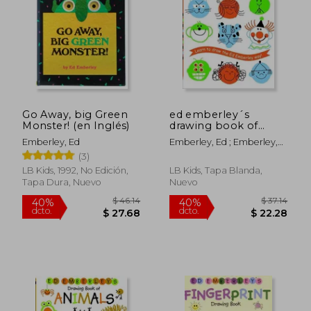
$ 29.82
$ 32.
45%
45%
dcto.
dcto.
$ 16.40
$ 18.
Go Away, big Green
ed emberley´s
Monster! (en Inglés)
drawing book of
faces (en Inglés)
Emberley, Ed
Emberley, Ed ; Emberley,
Ed
(3)
LB Kids, 1992, No Edición,
LB Kids, Tapa Blanda,
Tapa Dura, Nuevo
Nuevo