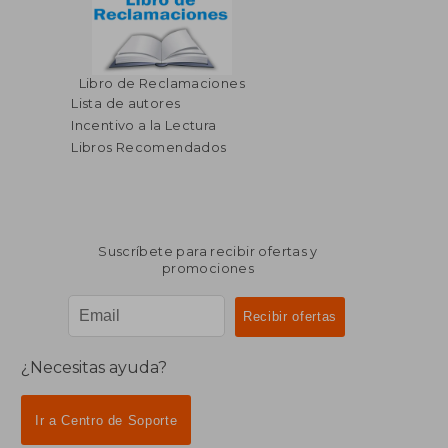
$ 75.12
$ 21
Libro de Reclamaciones
45%
45%
dcto.
dcto.
$ 41.32
$ 12.
Lista de autores
Incentivo a la Lectura
Libros Recomendados
Suscríbete para recibir ofertas y
promociones
¿Necesitas ayuda?
Ir a Centro de Soporte