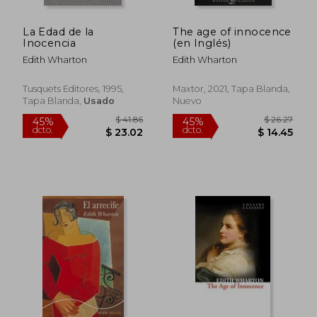
La Edad de la
The age of innocence
Inocencia
(en Inglés)
Edith Wharton
Edith Wharton
Tusquets Editores, 1995,
Maxtor, 2021, Tapa Blanda,
Tapa Blanda,
Usado
Nuevo
$ 38.31
$ 39
45%
45%
dcto.
dcto.
$ 21.07
$ 21.