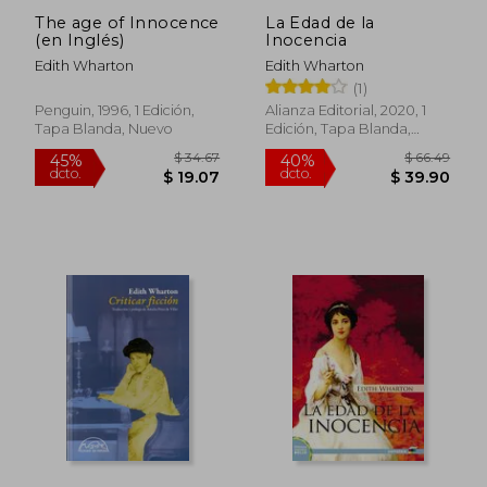
The age of Innocence
La Edad de la
(en Inglés)
Inocencia
Edith Wharton
Edith Wharton
(1)
Penguin, 1996, 1 Edición,
Alianza Editorial, 2020, 1
Tapa Blanda, Nuevo
Edición, Tapa Blanda,
Nuevo
$ 46.25
$ 19
45%
45%
dcto.
dcto.
$ 25.44
$ 10.