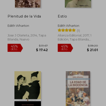
Plenitud de la Vida
Estío
$ 33.34
$ 36.
40%
45%
dcto.
dcto.
$ 20.00
$ 19.
Edith Wharton
Edith Wharton
(1)
Jose J Olañeta, 2014, Tapa
Alianza Editorial, 2017, 1
Blanda, Nuevo
Edición, Tapa Blanda,
Nuevo