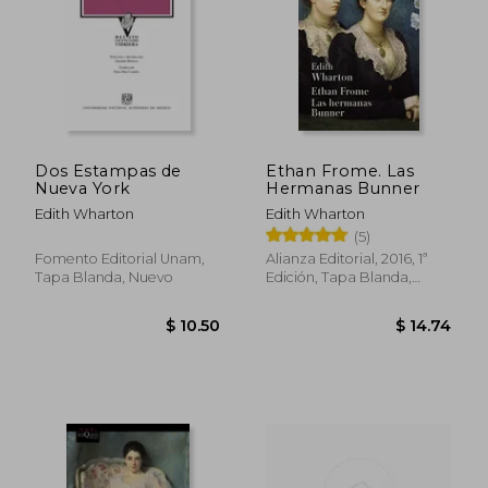
$ 42.50
$ 36
45%
45%
dcto.
dcto.
$ 23.37
$ 19.
Dos Estampas de
Ethan Frome. Las
Nueva York
Hermanas Bunner
Edith Wharton
Edith Wharton
(5)
Fomento Editorial Unam,
Alianza Editorial, 2016, 1ª
Tapa Blanda, Nuevo
Edición, Tapa Blanda,
Nuevo