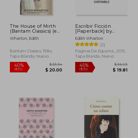
$ 34.27
$ 34.
45%
45%
dcto.
dcto.
$ 18.85
$ 19.
The House of Mirth
Escribir Ficción
(Bantam Classics) (en
[Paperback] by
Inglés)
Wharton, edi
Wharton, Edith
Edith Wharton
(2)
Bantam Classics, 1984,
Paginas De Espuma,, 2013,
Tapa Blanda, Nuevo
Tapa Blanda, Nuevo