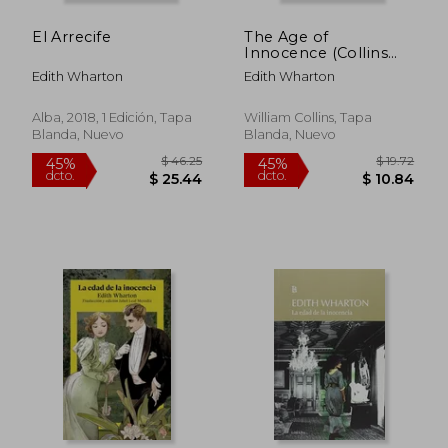
El Arrecife
The Age of
Innocence (Collins
Classics)
Edith Wharton
Edith Wharton
Alba, 2018, 1 Edición, Tapa
William Collins, Tapa
Blanda, Nuevo
Blanda, Nuevo
$ 40.68
$ 40.
45%
45%
dcto.
dcto.
$ 22.37
$ 22.