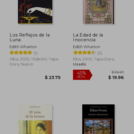
Los Reflejos de la
La Edad de la
Luna
Inocencia
Edith Wharton
Edith Wharton
(1)
(3)
Alba, 2020, 1 Edición, Tapa
Rba, 2003, Tapa Dura,
Dura, Nuevo
Usado
$ 44.
45%
dcto.
$ 23.50
$ 24.