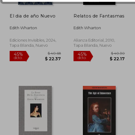
El dia de año Nuevo
Relatos de Fantasmas
Edith Wharton
Edith Wharton
Ediciones Invisibles, 2024,
Alianza Editorial, 2010,
Tapa Blanda, Nuevo
Tapa Blanda, Nuevo
$ 31.67
$ 38.
45%
45%
dcto.
dcto.
$ 17.42
$ 21.