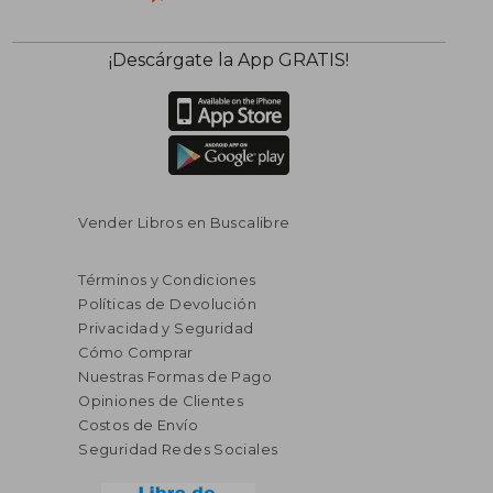
$ 45.16
$ 27.
45%
45%
¡Descárgate la App GRATIS!
dcto.
dcto.
$ 24.84
$ 15.
Vender Libros en Buscalibre
Términos y Condiciones
Políticas de Devolución
Privacidad y Seguridad
Cómo Comprar
Nuestras Formas de Pago
Opiniones de Clientes
Costos de Envío
Seguridad Redes Sociales