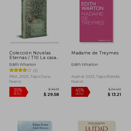
35%
como una de las autoras más influyentes
dcto.
$ 19.00
$ 29.
de la literatura universal.
Colección Novelas
Madame de Treymes
Eternas / T10 La casa
de la alegría
Edith Wharton
Edith Wharton
(2)
RBA, 2020, Tapa Dura,
Austral, 2023, Tapa Blanda,
Nuevo
Nuevo