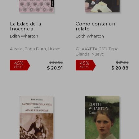
$ 34.04
$ 36.
45%
45%
dcto.
dcto.
$ 18.72
$ 19.
La Edad de la
Como contar un
Inocencia
relato
Edith Wharton
Edith Wharton
Austral, Tapa Dura, Nuevo
OLAÂ¥ETA, 2011, Tapa
Blanda, Nuevo