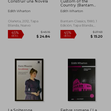
Construir una Novela
Custom of the
Country (Bantam
Classics) (en Inglés)
Edith Wharton
Edith Wharton
Olañeta, 2012, Tapa
Bantam Classics, 1980, 1
Blanda, Nuevo
Edición, Tapa Blanda,
Nuevo
$ 34.67
$ 66.
45%
40%
dcto.
dcto.
$ 19.07
$ 39.
La Solterona
Fiebre romana / La