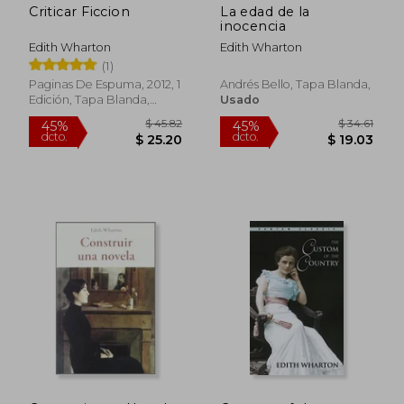
Criticar Ficcion
La edad de la
inocencia
Edith Wharton
Edith Wharton
(1)
Paginas De Espuma, 2012, 1
Andrés Bello, Tapa Blanda,
Edición, Tapa Blanda,
Usado
Nuevo
$ 26.46
$ 46
45%
45%
dcto.
dcto.
$ 14.55
$ 25.