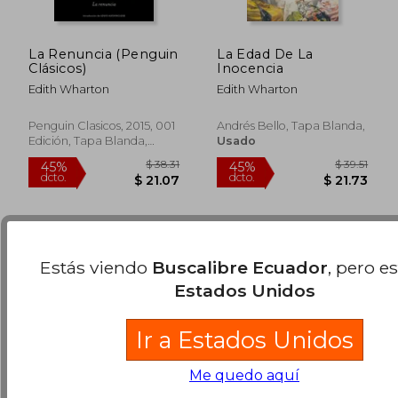
La Renuncia (Penguin
La Edad De La
Clásicos)
Inocencia
Edith Wharton
Edith Wharton
$ 38.02
$ 37.
45%
45%
dcto.
dcto.
$ 20.91
$ 20.
Penguin Clasicos, 2015, 001
Andrés Bello, Tapa Blanda,
Edición, Tapa Blanda,
Usado
Nuevo
Estás viendo
Buscalibre Ecuador
, pero e
Estados Unidos
Ir a Estados Unidos
Me quedo aquí