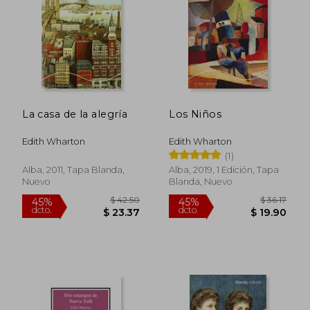
$ 40.68
$ 45.
45%
45%
dcto.
dcto.
$ 22.37
$ 24.
La casa de la alegría
Los Niños
Edith Wharton
Edith Wharton
(1)
Alba, 2011, Tapa Blanda,
Alba, 2019, 1 Edición, Tapa
Nuevo
Blanda, Nuevo