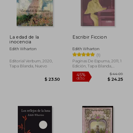
La edad de la
Escribir Ficcion
inocencia
Edith Wharton
Edith Wharton
(1)
Editorial Verbum, 2020,
Paginas De Espuma, 2011, 1
Tapa Blanda, Nuevo
Edición, Tapa Blanda,
Nuevo
$ 31.58
$ 26
45%
45%
dcto.
dcto.
$ 17.37
$ 14.