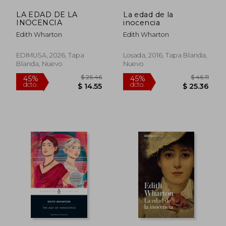
LA EDAD DE LA
La edad de la
INOCENCIA
inocencia
Edith Wharton
Edith Wharton
EDIMUSA, 2026, Tapa
Losada, 2016, Tapa Blanda,
Blanda, Nuevo
Nuevo
$ 41.86
$ 26.
45%
45%
dcto.
dcto.
$ 23.02
$ 14.