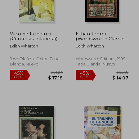
Vicio de la lectura
Ethan Frome
(Centellas (olañeta))
(Wordsworth Classics)
(en Inglés)
Edith Wharton
Edith Wharton
Jose Olañeta Editor, Tapa
Wordsworth Editions, 1999,
Blanda, Nuevo
Tapa Blanda, Nuevo
$ 36.
45%
dcto.
$ 23.75
$ 19.