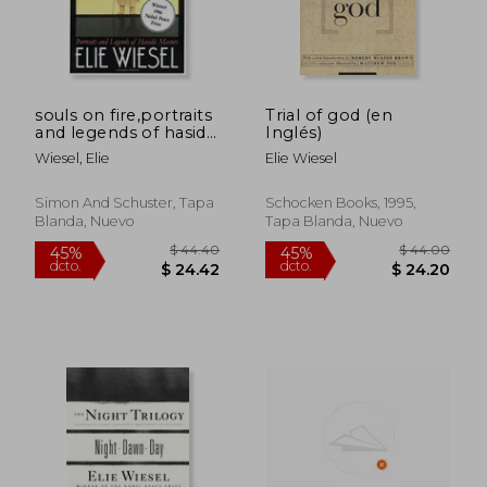
souls on fire,portraits
Trial of god (en
$ 35.83
$ 34.
45%
45%
and legends of hasidic
Inglés)
dcto.
dcto.
$ 19.71
$ 19.
masters (en Inglés)
Wiesel, Elie
Elie Wiesel
Simon And Schuster, Tapa
Schocken Books, 1995,
Blanda, Nuevo
Tapa Blanda, Nuevo