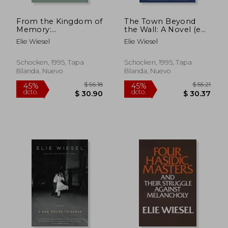
From the Kingdom of
The Town Beyond
Memory:
the Wall: A Novel (en
Reminiscences (en
Inglés)
Elie Wiesel
Elie Wiesel
Inglés)
Schocken, 1995, Tapa
Schocken, 1995, Tapa
Blanda, Nuevo
Blanda, Nuevo
$ 57.14
$ 52.
40%
45%