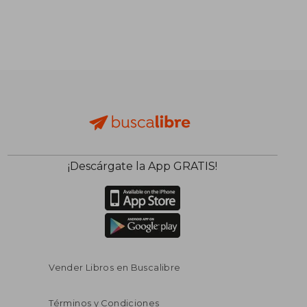
¡Descárgate la App GRATIS!
$ 53.83
$ 58.
45%
45%
dcto.
dcto.
$ 29.61
$ 32.
Vender Libros en Buscalibre
Términos y Condiciones