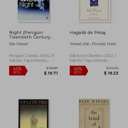
$ 45.27
$ 45.
45%
45%
dcto.
dcto.
$ 24.90
$ 24.
Night (Penguin
Hagadá de Pésaj
Twentieth Century
Classics) (en Inglés)
Elie Wiesel
Wiesel, Elie ; Powdal, Mark
Penguin Classics, 2006, 31
Ediciones Obelisco, 2022, 1
Edición, Tapa Blanda,
Edición, Tapa Blanda,
Nuevo
Nuevo