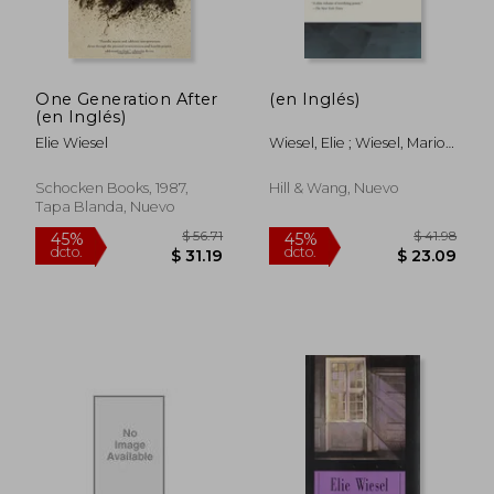
One Generation After
(en Inglés)
(en Inglés)
Elie Wiesel
Wiesel, Elie ; Wiesel, Marion
; Wiesel, Elie
Schocken Books, 1987,
Hill & Wang, Nuevo
Tapa Blanda, Nuevo
$ 48.45
$ 39.
45%
45%
dcto.
dcto.
$ 26.65
$ 21.