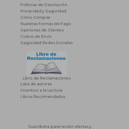
Políticas de Devolución
Privacidad y Seguridad
Cómo Comprar
Nuestras Formas de Pago
Opiniones de Clientes
Costos de Envío
Seguridad Redes Sociales
Libro de Reclamaciones
Lista de autores
$ 58.21
$ 54.
45%
40%
dcto.
dcto.
$ 32.02
$ 32.
Incentivo a la Lectura
Libros Recomendados
Suscríbete para recibir ofertas y