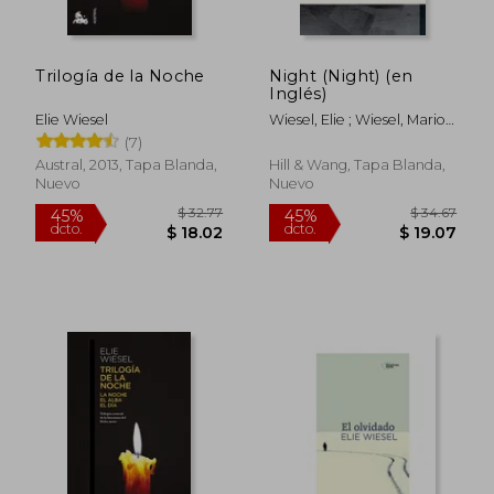
Trilogía de la Noche
Night (Night) (en
Inglés)
Elie Wiesel
Wiesel, Elie ; Wiesel, Marion
; Wiesel, Elie
(7)
Austral, 2013, Tapa Blanda,
Hill & Wang, Tapa Blanda,
Nuevo
Nuevo
$ 32.77
$ 34.
45%
45%
dcto.
dcto.
$ 18.02
$ 19.