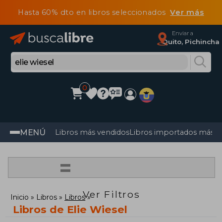
Hasta 60% dto en libros seleccionados
Ver más
Enviar a
Quito, Pichincha
0
MENÚ
Libros más vendidos
Libros importados más v
=
Ver Filtros
Inicio
Libros
Libros
Libros de Elie Wiesel