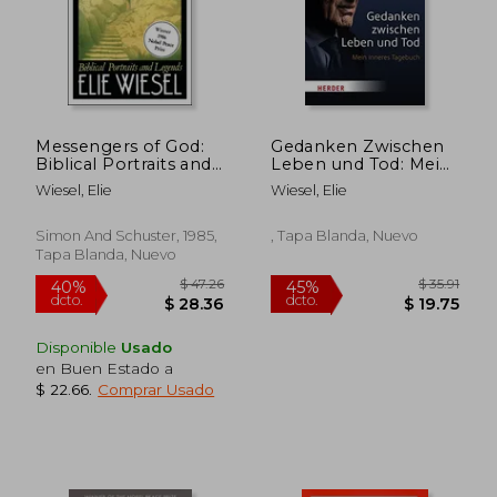
Messengers of God:
Gedanken Zwischen
Biblical Portraits and
Leben und Tod: Mein
Legends (en Inglés)
Inneres Tagebuch
Wiesel, Elie
Wiesel, Elie
(en Alemán)
Simon And Schuster, 1985,
, Tapa Blanda, Nuevo
Tapa Blanda, Nuevo
Disponible
Usado
en Buen Estado a
$ 22.66
.
Comprar Usado