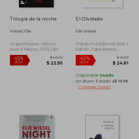
Trilogía de la noche
El Olvidado
Wiesel, Elie
Elie Wiesel
Grupo Planeta – México -
Plataforma Editorial, 2015, 1
Austral México, 2025, Libro
Edición, Tapa Blanda,
De Pasta Blanda
Nuevo
(paperback), Nuevo
Disponible
Usado
en Buen Estado a
$ 19.96
.
Comprar Usado
$ 40.91
$ 41
45%
40%
dcto.
dcto.
$ 22.50
$ 24.