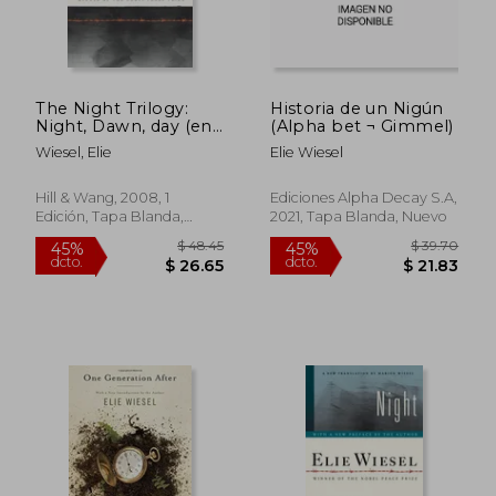
The Night Trilogy:
Historia de un Nigún
Night, Dawn, day (en
(Alpha bet ¬ Gimmel)
Inglés)
Wiesel, Elie
Elie Wiesel
$ 44.40
$ 44.
45%
45%
dcto.
dcto.
$ 24.42
$ 24.
Hill & Wang, 2008, 1
Ediciones Alpha Decay S.A,
Edición, Tapa Blanda,
2021, Tapa Blanda, Nuevo
Nuevo