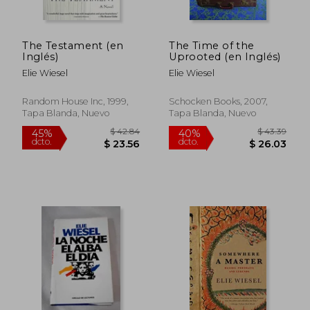
The Testament (en
The Time of the
Inglés)
Uprooted (en Inglés)
Elie Wiesel
Elie Wiesel
Random House Inc, 1999,
Schocken Books, 2007,
Tapa Blanda, Nuevo
Tapa Blanda, Nuevo
$ 34.27
$ 52.
45%
45%
dcto.
dcto.
$ 18.85
$ 28.