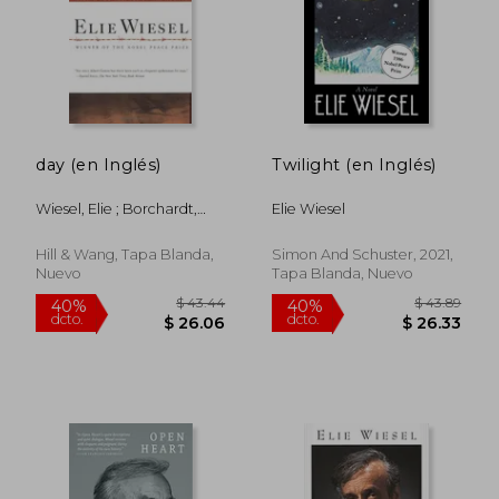
day (en Inglés)
Twilight (en Inglés)
Wiesel, Elie ; Borchardt,
Elie Wiesel
Anne
Hill & Wang, Tapa Blanda,
Simon And Schuster, 2021,
Nuevo
Tapa Blanda, Nuevo
$ 50.64
$ 45.
40%
45%
dcto.
dcto.
$ 30.38
$ 25.