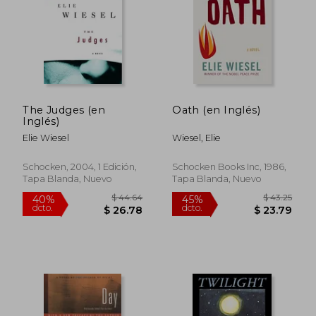
The Judges (en
Oath (en Inglés)
$ 42.65
$ 43.
40%
40%
Inglés)
dcto.
dcto.
$ 25.59
$ 26.
Elie Wiesel
Wiesel, Elie
Schocken, 2004, 1 Edición,
Schocken Books Inc, 1986,
Tapa Blanda, Nuevo
Tapa Blanda, Nuevo