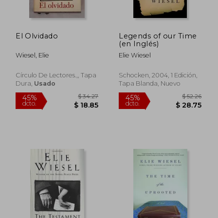
El Olvidado
Legends of our Time
(en Inglés)
Wiesel, Elie
Elie Wiesel
Círculo De Lectores.,, Tapa
Schocken, 2004, 1 Edición,
Dura,
Usado
Tapa Blanda, Nuevo
$ 41.31
$ 34.
40%
45%
dcto.
dcto.
$ 24.78
$ 18.