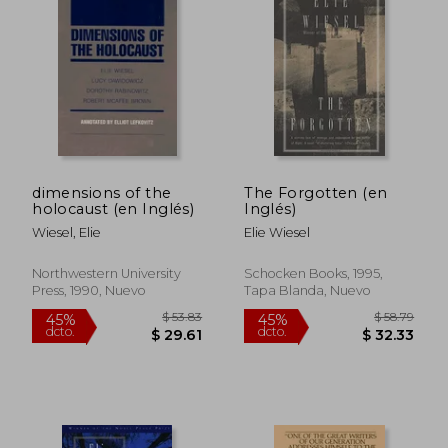
$ 52.26
$ 48.
45%
40%
dcto.
dcto.
$ 28.75
$ 29.
dimensions of the
The Forgotten (en
holocaust (en Inglés)
Inglés)
Wiesel, Elie
Elie Wiesel
Northwestern University
Schocken Books, 1995,
Press, 1990, Nuevo
Tapa Blanda, Nuevo