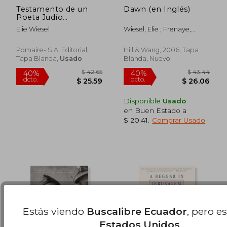
Testamento de un
Dawn (en Inglés)
Poeta Judío
Asesinado
Elie Wiesel
Wiesel, Elie ; Frenaye,
Frances
$ 56.71
$ 65.
45%
45%
dcto.
dcto.
$ 31.19
$ 36.
Pomaire- S.A. Editorial,
Hill & Wang, 2006, Tapa
Tapa Blanda,
Usado
Blanda, Nuevo
Disponible
Usado
en Buen Estado a
$ 20.41
.
Comprar Usado
Estás viendo
Buscalibre Ecuador
, pero e
Estados Unidos