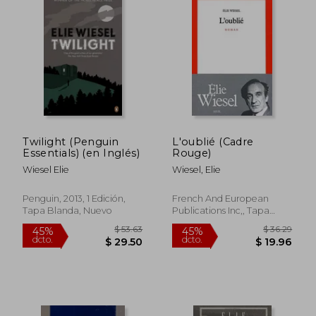
$ 43.44
$ 43.
40%
40%
dcto.
dcto.
$ 26.06
$ 26.
Twilight (Penguin
L'oublié (Cadre
Essentials) (en Inglés)
Rouge)
Wiesel Elie
Wiesel, Elie
Penguin, 2013, 1 Edición,
French And European
Tapa Blanda, Nuevo
Publications Inc,, Tapa
Blanda,
Usado