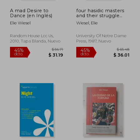
dcto.
dcto.
$ 34.28
$ 28.
A mad Desire to
four hasidic masters
Dance (en Inglés)
and their struggle
against melancholy
Elie Wiesel
Wiesel, Elie
(en Inglés)
Random House Lcc Us,
University Of Notre Dame
2010, Tapa Blanda, Nuevo
Press, 1987, Nuevo