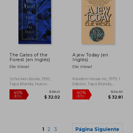
$ 47.26
$ 35
40%
45%
dcto.
dcto.
$ 28.36
$ 19.
The Gates of the
A jew Today (en
Forest (en Inglés)
Inglés)
Elie Wiesel
Elie Wiesel
Schocken Books, 1995,
Random House Inc, 1979, 1
Tapa Blanda, Nuevo
Edición, Tapa Blanda,
Nuevo
1
2
3
Página Siguiente