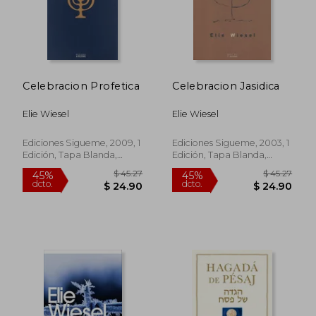
$ 34.70
$ 36.
45%
45%
dcto.
dcto.
$ 19.09
$ 20.
Celebracion Profetica
Celebracion Jasidica
Elie Wiesel
Elie Wiesel
Ediciones Sigueme, 2009, 1
Ediciones Sigueme, 2003, 1
Edición, Tapa Blanda,
Edición, Tapa Blanda,
Nuevo
Nuevo