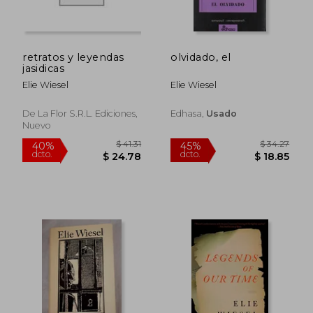
retratos y leyendas
olvidado, el
jasidicas
Elie Wiesel
Elie Wiesel
De La Flor S.r.l. Ediciones,
Edhasa,
Usado
Nuevo
$ 56.71
$ 41.
45%
45%
dcto.
dcto.
$ 31.19
$ 23.