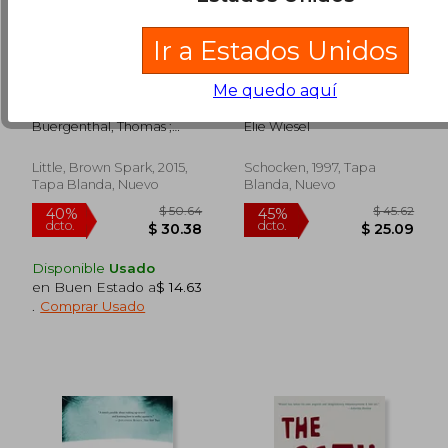
Ir a Estados Unidos
A Lucky Child: A
A Beggar in
Me quedo aquí
Memoir of Surviving
Jerusalem: A Novel
$ 34.89
$ 40.
Auschwitz as a Young
(en Inglés)
40%
40%
Buergenthal, Thomas ;
Elie Wiesel
dcto.
dcto.
boy (en Inglés)
$ 20.93
$ 24.
Wiesel, Elie
Little, Brown Spark, 2015,
Schocken, 1997, Tapa
Tapa Blanda, Nuevo
Blanda, Nuevo
Disponible
Usado
en Buen Estado a
$ 14.63
.
Comprar Usado