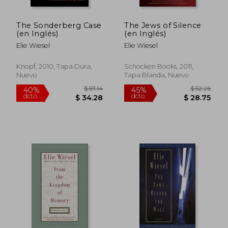
The Sonderberg Case
The Jews of Silence
(en Inglés)
(en Inglés)
Elie Wiesel
Elie Wiesel
Knopf, 2010, Tapa Dura,
Schocken Books, 2011,
Nuevo
Tapa Blanda, Nuevo
$ 48.59
$ 45.
45%
40%
dcto.
dcto.
$ 26.72
$ 27.