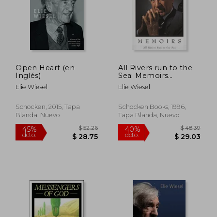
Open Heart (en
All Rivers run to the
Inglés)
Sea: Memoirs
(Memoirs of Elie
Elie Wiesel
Elie Wiesel
Wiesel) (en Inglés)
Schocken, 2015, Tapa
Schocken Books, 1996,
Blanda, Nuevo
Tapa Blanda, Nuevo
$ 44.64
$ 43.
40%
45%
dcto.
dcto.
$ 26.78
$ 23.