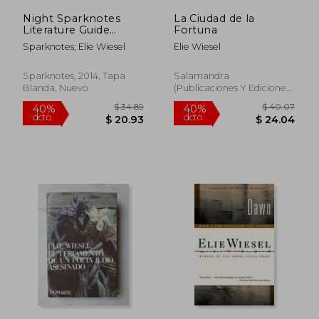
Night Sparknotes
La Ciudad de la
$ 56.18
$ 55
45%
45%
Literature Guide
Fortuna
dcto.
dcto.
$ 30.90
$ 30.
(Sparknotes
Sparknotes; Elie Wiesel
Elie Wiesel
Literature Guide
Series) (en Inglés)
Sparknotes, 2014, Tapa
Salamandra
Blanda, Nuevo
(Publicaciones Y Ediciones
Salamandra, S.A.), Tapa
Blanda,
Usado