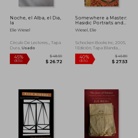
Noche, el Alba, el Dia,
Somewhere a Master:
la
Hasidic Portraits and
Legends (en Inglés)
Elie Wiesel
Wiesel, Elie
Círculo De Lectores.,, Tapa
Schocken Books Inc, 2005,
Dura,
Usado
1 Edición, Tapa Blanda,
Nuevo
$ 42.84
$ 43.
45%
40%
dcto.
dcto.
$ 23.56
$ 26.