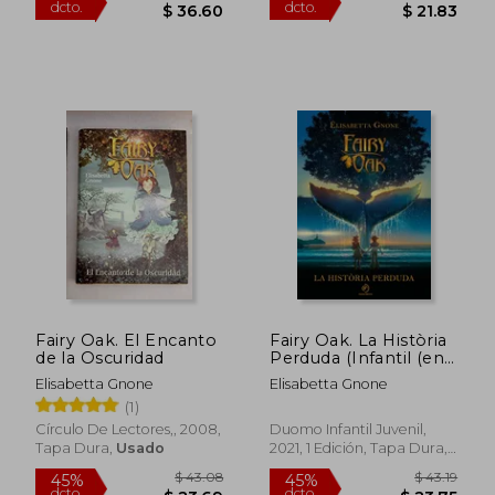
$ 39.70
$ 36
45%
45%
Fairy Oak. El Encanto
Fairy Oak. La Història
dcto.
dcto.
$ 21.83
$ 19.
de la Oscuridad
Perduda (Infantil (en
Catalán)
Elisabetta Gnone
Elisabetta Gnone
(1)
Círculo De Lectores,, 2008,
Duomo Infantil Juvenil,
Tapa Dura,
Usado
2021, 1 Edición, Tapa Dura,
Nuevo