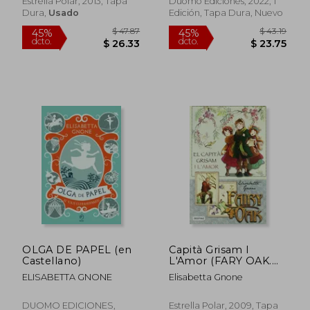
Estrella Polar, 2013, Tapa
Duomo Ediciones, 2022, 1
Dura,
Usado
Edición, Tapa Dura, Nuevo
OLGA DE PAPEL (en
Capità Grisam I
Castellano)
L'Amor (FARY OAK.
TETRALOGIA) (en
ELISABETTA GNONE
Elisabetta Gnone
Catalán)
DUOMO EDICIONES,
Estrella Polar, 2009, Tapa