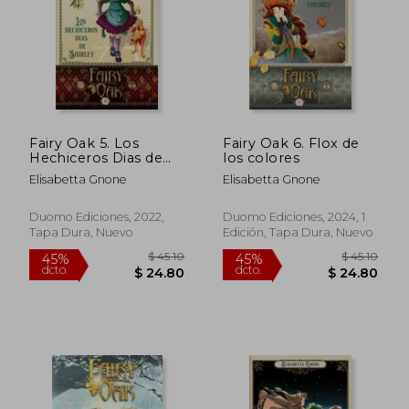
$ 44.52
$ 43.
45%
45%
dcto.
dcto.
$ 24.49
$ 23.
Fairy Oak 5. Los
Fairy Oak 6. Flox de
Hechiceros Dias de
los colores
Shirley
Elisabetta Gnone
Elisabetta Gnone
Duomo Ediciones, 2022,
Duomo Ediciones, 2024, 1
Tapa Dura, Nuevo
Edición, Tapa Dura, Nuevo