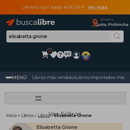
¡Verano con hasta 45% OFF!
Ver más
Enviar a
Quito, Pichincha
0
MENÚ
Libros más vendidos
Libros importados más v
=
Ver Filtros
Inicio
Libros
Libros
Elisabetta Gnone
Elisabetta Gnone