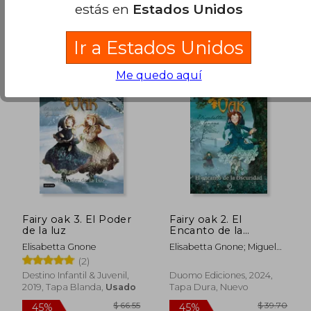
estás en
Estados Unidos
Ir a Estados Unidos
Me quedo aquí
$ 42.50
$ 36
45%
45%
dcto.
dcto.
$ 23.37
$ 19.
Fairy oak 3. El Poder
Fairy oak 2. El
de la luz
Encanto de la
Oscuridad
Elisabetta Gnone
Elisabetta Gnone; Miguel
García
(2)
Destino Infantil & Juvenil,
Duomo Ediciones, 2024,
2019, Tapa Blanda,
Usado
Tapa Dura, Nuevo