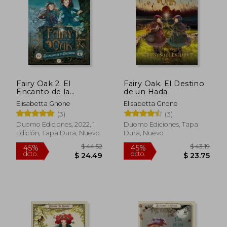
$ 43.19
$ 44
45%
45%
dcto.
dcto.
$ 23.75
$ 24.
Fairy Oak 2. El
Fairy Oak. El Destino
Encanto de la
de un Hada
Oscuridad
Elisabetta Gnone
Elisabetta Gnone
(3)
(3)
Duomo Ediciones, 2022, 1
Duomo Ediciones, Tapa
Edición, Tapa Dura, Nuevo
Dura, Nuevo