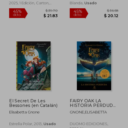
2025, 1 Edición, Carton,
Blanda,
Usado
Nuevo
$ 39.26
$ 39.
45%
45%
dcto.
dcto.
$ 21.60
$ 21.
El Secret De Les
FAIRY OAK LA
Bessones (en Catalán)
HISTORIA PERDUDA
(en Catalán)
Elisabetta Gnone
GNONE,ELISABETTA
Estrella Polar, 2013,
Usado
DUOMO EDICIONES,