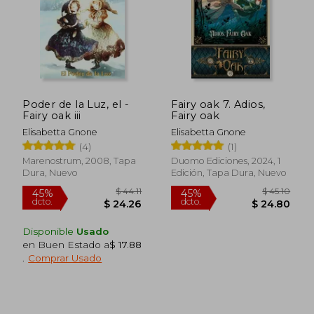
Poder de la Luz, el -
Fairy oak 7. Adios,
$ 45.10
$ 45.
Fairy oak iii
Fairy oak
45%
45%
dcto.
dcto.
$ 24.80
$ 24.
Elisabetta Gnone
Elisabetta Gnone
(4)
(1)
Marenostrum, 2008, Tapa
Duomo Ediciones, 2024, 1
Dura, Nuevo
Edición, Tapa Dura, Nuevo
Disponible
Usado
en Buen Estado a
$ 17.88
.
Comprar Usado