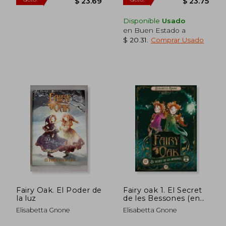
Disponible
Usado
en Buen Estado a
$ 20.31
.
Comprar Usado
$ 66.55
$ 39.
45%
45%
dcto.
dcto.
$ 36.60
$ 21.
Fairy Oak. El Poder de
Fairy oak 1. El Secret
la luz
de les Bessones (en
Catalán)
Elisabetta Gnone
Elisabetta Gnone