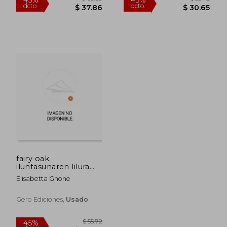
$ 55.72
$ 27.
45%
45%
dcto.
dcto.
$ 30.65
$ 15.
fairy oak.
iluntasunaren lilura
(en Euskera)
Elisabetta Gnone
Gero Ediciones,
Usado