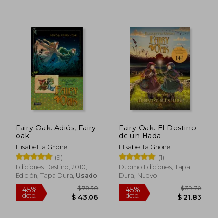
$ 36.29
$ 36
45%
45%
dcto.
dcto.
$ 19.96
$ 19.
Fairy Oak. Adiós, Fairy
Fairy Oak. El Destino
oak
de un Hada
Elisabetta Gnone
Elisabetta Gnone
(9)
(1)
Ediciones Destino, 2010, 1
Duomo Ediciones, Tapa
Edición, Tapa Dura,
Usado
Dura, Nuevo