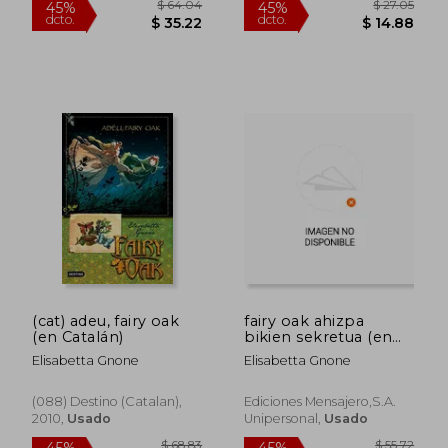
$ 41.43
$ 44.
45%
45%
dcto.
dcto.
$ 22.79
$ 24.
(cat) adeu, fairy oak
fairy oak ahizpa
(en Catalán)
bikien sekretua (en
Euskera)
Elisabetta Gnone
Elisabetta Gnone
(088) Destino (catalan),
Ediciones Mensajero,s.a.
2010,
Usado
Unipersonal,
Usado