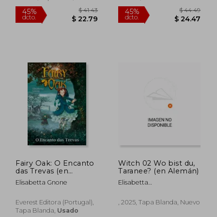
$ 39.70
$ 36.
45%
45%
dcto.
dcto.
$ 21.83
$ 20.
Fairy Oak: O Encanto
Witch 02 Wo bist du,
das Trevas (en
Taranee? (en Alemán)
Portugués)
Elisabetta Gnone
Elisabetta
Gnone;Francesco
Artibani;Bruno Enna
Everest Editora (Portugal),
, 2025, Tapa Blanda, Nuevo
Tapa Blanda,
Usado