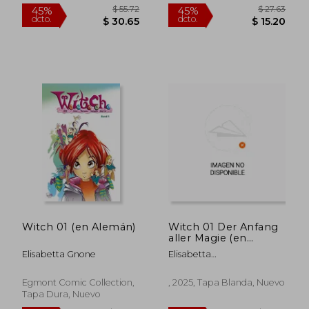
$ 36.43
$ 39.
45%
45%
dcto.
dcto.
$ 20.04
$ 21.
Witch 01 (en Alemán)
Witch 01 Der Anfang
aller Magie (en
Alemán)
Elisabetta Gnone
Elisabetta
Gnone;Francesco
Artibani;Bruno Enna
Egmont Comic Collection,
, 2025, Tapa Blanda, Nuevo
Tapa Dura, Nuevo