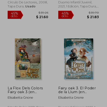
Círculo De Lectores,, 2008,
Duomo Infantil Juvenil,
Tapa Dura,
Usado
2021, 1 Edición, Tapa Dura,
Nuevo
La Flox Dels Colors
Fairy oak 3. El Poder
$ 43.08
$ 43.
45%
45%
Fairy oak 3 (en
de la Llum (en
dcto.
dcto.
$ 23.69
$ 23.
Catalán)
Catalán)
Elisabetta Gnone
Elisabetta Gnone