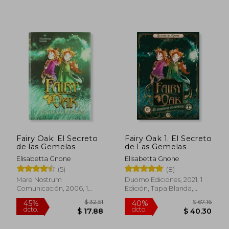
$ 39.70
$ 41.
45%
45%
dcto.
dcto.
$ 21.83
$ 22.
Fairy Oak: El Secreto
Fairy Oak 1. El Secreto
de las Gemelas
de Las Gemelas
Elisabetta Gnone
Elisabetta Gnone
(5)
(8)
Mare Nostrum
Duomo Ediciones, 2021, 1
Comunicación, 2006, 1
Edición, Tapa Blanda,
Edición, Tapa Blanda,
Nuevo
Usado