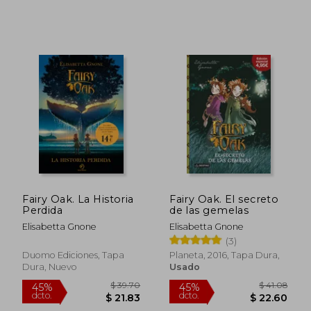
Fairy Oak. La Historia
Fairy Oak. El secreto
Perdida
de las gemelas
Elisabetta Gnone
Elisabetta Gnone
$ 42.32
$ 40.
45%
45%
dcto.
dcto.
(3)
$ 23.28
$ 22.
Duomo Ediciones, Tapa
Planeta, 2016, Tapa Dura,
Dura, Nuevo
Usado