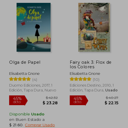
$ 44.11
$ 45.
45%
45%
Olga de Papel
Fairy oak 3: Flox de
dcto.
dcto.
$ 24.26
$ 24.
los Colores
Elisabetta Gnone
Elisabetta Gnone
(4)
(10)
Duomo Ediciones, 2017, 1
Ediciones Destino, 2010, 1
Edición, Tapa Dura, Nuevo
Edición, Tapa Dura,
Usado
Disponible
Usado
en Buen Estado a
$ 21.60
.
Comprar Usado