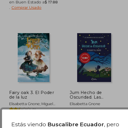
en Buen Estado a
$ 17.88
.
Comprar Usado
$ 78.30
$ 39.
45%
45%
dcto.
dcto.
$ 43.06
$ 21.
Fairy oak 3. El Poder
Jum Hecho de
de la luz
Oscuridad. Las
Historias de Olga de
Elisabetta Gnone; Miguel
Elisabetta Gnone
Papel
García
(1)
Duomo Infantil Juvenil, 1
Duomo Ediciones, 2020, 1
Edición, Tapa Dura, Nuevo
Edición, Tapa Blanda,
Estás viendo
Buscalibre Ecuador
, pero
Nuevo