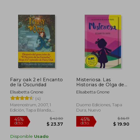
$ 32.51
$ 67
45%
40%
dcto.
dcto.
$ 17.88
$ 40.
Fairy oak 2 el Encanto
Misteriosa. Las
de la Oscuridad
Historias de Olga de
Papel
Elisabetta Gnone
Elisabetta Gnone
(4)
Marenostrum, 2007, 1
Duomo Ediciones, Tapa
Edición, Tapa Blanda,
Dura, Nuevo
Nuevo
Disponible
Usado