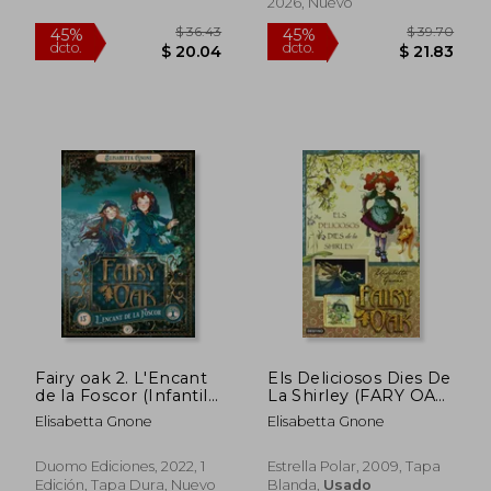
2026, Nuevo
$ 47.87
$ 43.
45%
45%
dcto.
dcto.
$ 26.33
$ 23.
Fairy oak 2. L'Encant
Els Deliciosos Dies De
de la Foscor (Infantil
La Shirley (FARY OAK.
(en Catalán)
TETRALOGIA) (en
Elisabetta Gnone
Elisabetta Gnone
Catalán)
Duomo Ediciones, 2022, 1
Estrella Polar, 2009, Tapa
Edición, Tapa Dura, Nuevo
Blanda,
Usado