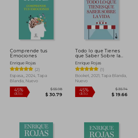
$ 42.80
$ 33.
45%
45%
dcto.
dcto.
$ 23.54
$ 18.
Comprende tus
Todo lo que Tienes
Emociones
que Saber Sobre la
Vida
Enrique Rojas
Enrique Rojas
(2)
(1)
Espasa,, 2024, Tapa
Booket, 2021, Tapa Blanda,
Blanda, Nuevo
Nuevo