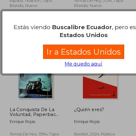
Espasa, 1 Edición, Tapa
Temas De Hoy, 2014, Tapa
$ 38.09
$ 32.
Blanda, Nuevo
Blanda, Nuevo
45%
45%
dcto.
dcto.
$ 20.95
$ 18.
Estás viendo
Buscalibre Ecuador
, pero e
Estados Unidos
Ir a Estados Unidos
Me quedo aquí
La Conquista De La
¿Quién eres?
Voluntad, Paperback,
1994 Edition, 244
Enrique Rojas
Enrique Rojas
Pages
Temas De Hoy, 1994, Tapa
Booket, 2024, Rústica