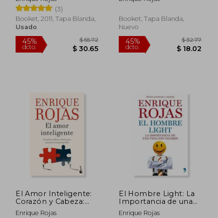
(3)
Booket, 2011, Tapa Blanda,
Booket, Tapa Blanda,
Usado
Nuevo
$ 50.18
$ 30.
45%
45%
dcto.
dcto.
$ 27.60
$ 16.
El Amor Inteligente:
El Hombre Light: La
Corazón y Cabeza:
Importancia de una
Claves Para Construir
Vida con Valores (Vivir
Enrique Rojas
Enrique Rojas
una Pareja Feliz
Mejor)