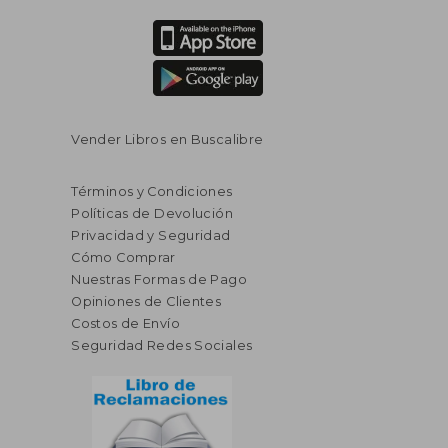
$ 42.65
$ 38.
45%
45%
dcto.
dcto.
$ 23.46
$ 20.
Vender Libros en Buscalibre
Términos y Condiciones
Políticas de Devolución
Privacidad y Seguridad
Cómo Comprar
Nuestras Formas de Pago
Opiniones de Clientes
Costos de Envío
Seguridad Redes Sociales