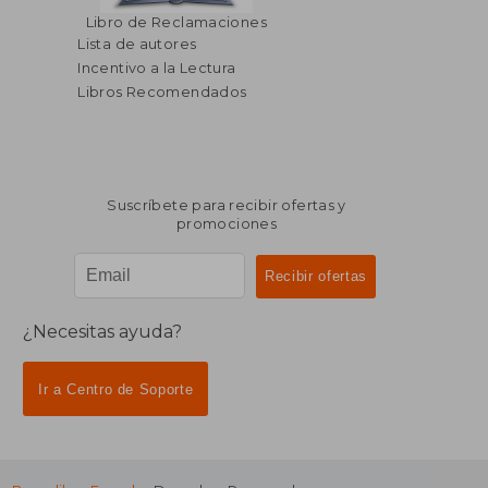
Libro de Reclamaciones
Lista de autores
Incentivo a la Lectura
$ 32.86
$ 40.
45%
45%
dcto.
dcto.
$ 18.07
$ 22.
Libros Recomendados
Suscríbete para recibir ofertas y
promociones
¿Necesitas ayuda?
Ir a Centro de Soporte