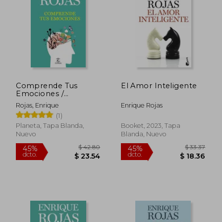
$ 32.77
$ 37
45%
45%
dcto.
dcto.
$ 18.02
$ 20.
Comprende Tus
El Amor Inteligente
Emociones /
Understand Your
Rojas, Enrique
Enrique Rojas
Emotions
(1)
Planeta, Tapa Blanda,
Booket, 2023, Tapa
Nuevo
Blanda, Nuevo