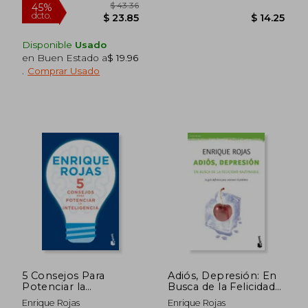
Disponible
Usado
en Buen Estado a
$ 19.96
.
Comprar Usado
$ 37.33
$ 44.
45%
45%
dcto.
dcto.
$ 20.53
$ 24.
5 Consejos Para
Adiós, Depresión: En
Potenciar la
Busca de la Felicidad
Inteligencia - Rojas,
Razonable (Vivir
Enrique Rojas
Enrique Rojas