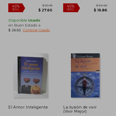
Usado
Disponible
Usado
en Buen Estado a
$ 26.63
.
Comprar Usado
$ 36.29
$ 42.
45%
45%
dcto.
dcto.
$ 19.96
$ 23.
El Amor Inteligente
La ilusión de vivir
(Vivir Mejor)