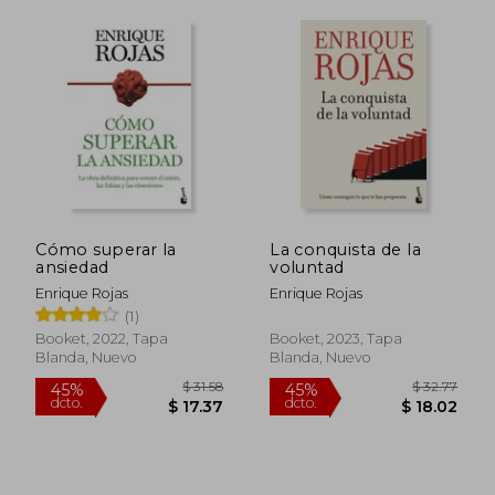
$ 47.35
$ 50.
45%
45%
dcto.
dcto.
$ 26.04
$ 27.
Cómo superar la
La conquista de la
ansiedad
voluntad
Enrique Rojas
Enrique Rojas
(1)
Booket, 2022, Tapa
Booket, 2023, Tapa
Blanda, Nuevo
Blanda, Nuevo