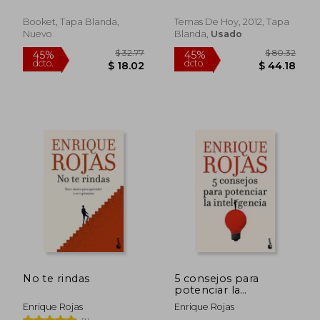
Booket, Tapa Blanda,
Temas De Hoy, 2012, Tapa
Nuevo
Blanda,
Usado
$ 27.71
$ 32.
45%
45%
dcto.
dcto.
$ 15.24
$ 17.
No te rindas
5 consejos para
potenciar la
inteligencia
Enrique Rojas
Enrique Rojas