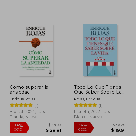
Cómo superar la
Todo Lo Que Tienes
ansiedad
Que Saber Sobre La
Vida
Enrique Rojas
Rojas, Enrique
$ 35.26
$ 37
45%
45%
dcto.
dcto.
(1)
(1)
$ 19.39
$ 20.
Booket, 2024, Tapa
Planeta, 2022, Tapa
Blanda, Nuevo
Blanda, Nuevo