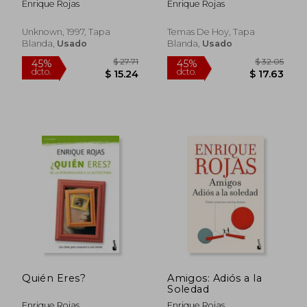
Enrique Rojas
Enrique Rojas
Unknown, 1997, Tapa
Temas De Hoy, Tapa
Blanda,
Usado
Blanda,
Usado
$ 45.11
$ 45
45%
45%
dcto.
dcto.
$ 24.81
$ 24.
Quién Eres?
Amigos: Adiós a la
Soledad
Enrique Rojas
Enrique Rojas