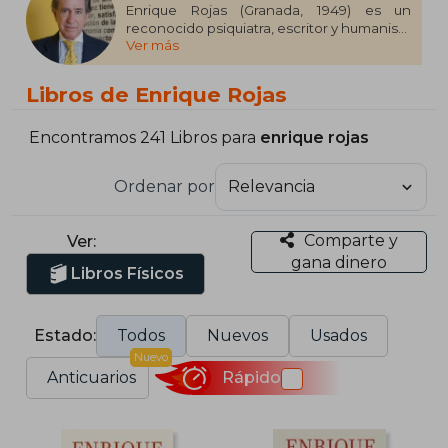
Enrique Rojas (Granada, 1949) es un
reconocido psiquiatra, escritor y humanista
Ver más
español, referente en el estudio de la
depresión, la ansiedad y los trastornos de
personalidad. Catedrático de Psiquiatría y
Libros de Enrique Rojas
director del Instituto Español de
Investigaciones Psiquiátricas en Madrid,
preside la Fundación Rojas Estapé. Entre
Encontramos 241 Libros para
enrique rojas
sus obras más destacadas figuran La
conquista de la voluntad, Remedios para el
Ordenar por
desamor y Adiós, depresión.
Comparte y
Ver:
gana dinero
Libros Físicos
Estado:
Todos
Nuevos
Usados
Nuevo
Anticuarios
Rápido