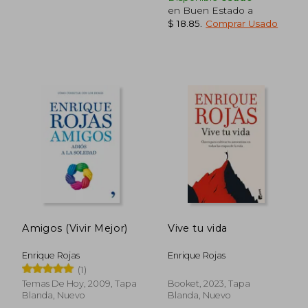
en Buen Estado a
$ 18.85
.
Comprar Usado
$ 41.60
$ 38.
45%
45%
dcto.
dcto.
$ 22.88
$ 21.
Amigos (Vivir Mejor)
Vive tu vida
Enrique Rojas
Enrique Rojas
(1)
Temas De Hoy, 2009, Tapa
Booket, 2023, Tapa
Blanda, Nuevo
Blanda, Nuevo