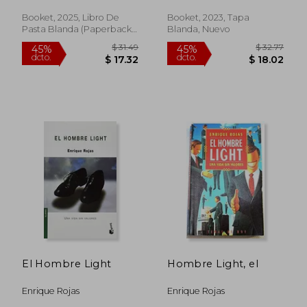
Booket, 2025, Libro De
Booket, 2023, Tapa
Pasta Blanda (paperback),
Blanda, Nuevo
Nuevo
$ 45.11
$ 35.
El Hombre Light
Hombre Light, el
45%
45%
dcto.
dcto.
$ 24.81
$ 19.
Enrique Rojas
Enrique Rojas