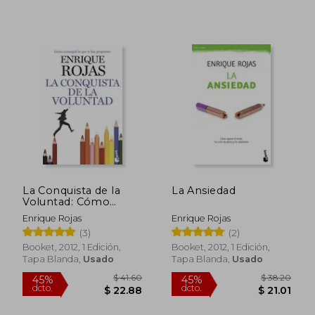
$ 44.33
$ 36.
35%
45%
dcto.
dcto.
$ 28.81
$ 19.
La Conquista de la
La Ansiedad
Voluntad: Cómo
Conseguir lo que te
Enrique Rojas
Enrique Rojas
has Propuesto
(3)
(2)
(Prácticos)
Booket, 2012, 1 Edición,
Booket, 2012, 1 Edición,
Tapa Blanda,
Usado
Tapa Blanda,
Usado