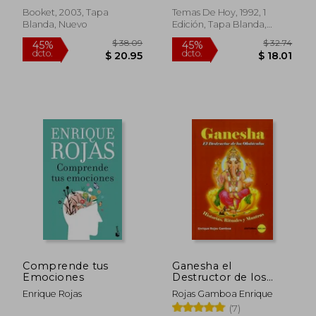
Booket, 2003, Tapa
Temas De Hoy, 1992, 1
Blanda, Nuevo
Edición, Tapa Blanda,
Usado
Comprende tus
Ganesha el
Emociones
Destructor de los
Obstaculos
Enrique Rojas
Rojas Gamboa Enrique
$ 31.49
$ 32.
45%
45%
(7)
dcto.
dcto.
$ 17.32
$ 18.