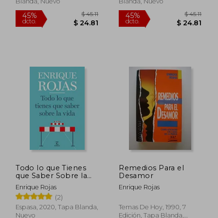
Blanda, Nuevo
Blanda, Nuevo
$ 54.28
$ 39.
45%
45%
dcto.
dcto.
$ 29.86
$ 21.
Todo lo que Tienes
Remedios Para el
que Saber Sobre la
Desamor
Vida
Enrique Rojas
Enrique Rojas
(2)
Espasa, 2020, Tapa Blanda,
Temas De Hoy, 1990, 7
Nuevo
Edición, Tapa Blanda,