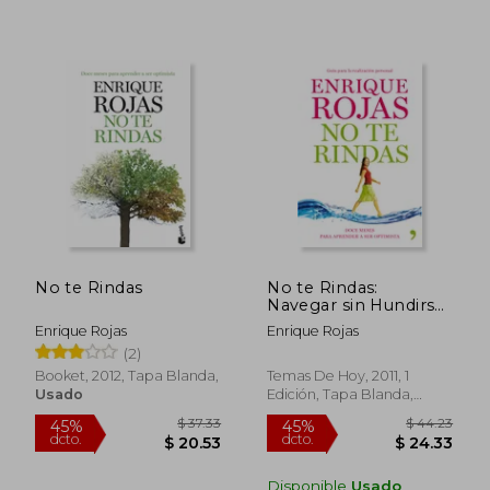
$ 35.
45%
dcto.
$ 13.77
$ 19.
No te Rindas
No te Rindas:
Navegar sin Hundirse
en los Rapidos de la
Enrique Rojas
Enrique Rojas
Vida
(2)
Booket, 2012, Tapa Blanda,
Temas De Hoy, 2011, 1
Usado
Edición, Tapa Blanda,
Nuevo
Disponible
Usado