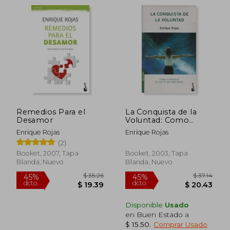
Remedios Para el
La Conquista de la
Desamor
Voluntad: Como
Conseguir lo que te
Enrique Rojas
Enrique Rojas
has p Ropuesto
(2)
$ 31.58
$ 32.
45%
45%
Booket, 2007, Tapa
Booket, 2003, Tapa
dcto.
dcto.
$ 17.37
$ 18.
Blanda, Nuevo
Blanda, Nuevo
Disponible
Usado
en Buen Estado a
$ 15.50
.
Comprar Usado