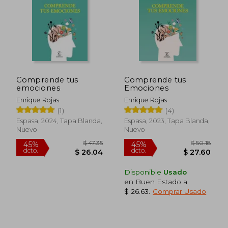
$ 55.98
$ 35.
45%
45%
dcto.
dcto.
$ 30.79
$ 19.
Comprende tus
Comprende tus
emociones
Emociones
Enrique Rojas
Enrique Rojas
(1)
(4)
Espasa, 2024, Tapa Blanda,
Espasa, 2023, Tapa Blanda,
Nuevo
Nuevo
Disponible
Usado
en Buen Estado a
$ 26.63
.
Comprar Usado