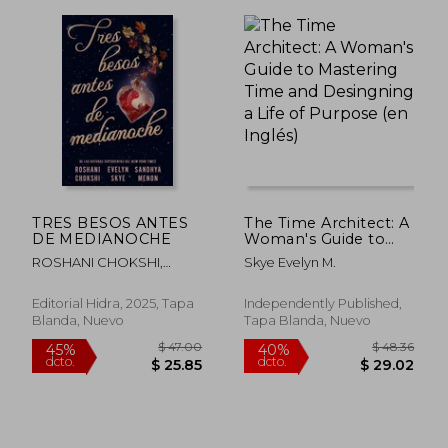
$ 51.51
$ 50.
40%
40%
dcto.
dcto.
$ 30.91
$ 30.
TRES BESOS ANTES
The Time Architect: A
DE MEDIANOCHE
Woman's Guide to
Mastering Time and
ROSHANI CHOKSHI,
Skye Evelyn M.
Desingning a Life of
EVELYN SKYE Y SANDHYA
Purpose (en Inglés)
MENON
Editorial Hidra, 2025, Tapa
Independently Published,
Blanda, Nuevo
Tapa Blanda, Nuevo