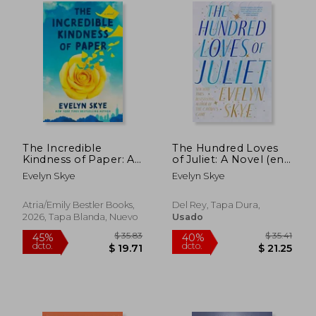
The Incredible
The Hundred Loves
Kindness of Paper: A
of Juliet: A Novel (en
Novel (en Inglés)
Inglés)
Evelyn Skye
Evelyn Skye
Atria/Emily Bestler Books,
Del Rey, Tapa Dura,
2026, Tapa Blanda, Nuevo
Usado
$ 33.86
$ 50.
45%
45%
dcto.
dcto.
$ 18.63
$ 27.