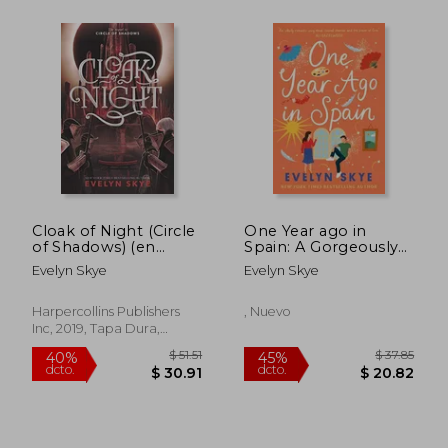
$ 50.16
$ 54.
40%
45%
dcto.
dcto.
$ 30.10
$ 29.
Cloak of Night (Circle
One Year ago in
of Shadows) (en
Spain: A Gorgeously
Inglés)
Sweeping High
Evelyn Skye
Evelyn Skye
Concept Love Story
From the Author of
the Hundred Loves of
Harpercollins Publishers
, Nuevo
Juliet!
Inc, 2019, Tapa Dura,
Nuevo