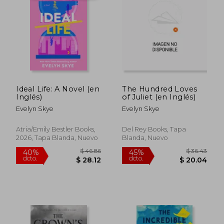
$ 46.05
$ 47
45%
40%
dcto.
dcto.
$ 25.33
$ 28.
Ideal Life: A Novel (en
The Hundred Loves
Inglés)
of Juliet (en Inglés)
Evelyn Skye
Evelyn Skye
Atria/Emily Bestler Books,
Del Rey Books, Tapa
2026, Tapa Blanda, Nuevo
Blanda, Nuevo