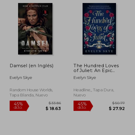
Damsel (en Inglés)
The Hundred Loves
of Juliet: An Epic
Reimagining of a
Evelyn Skye
Evelyn Skye
Legendary Love Story
$ 37.10
$ 39.
45%
40%
Random House Worlds,
Headline,, Tapa Dura,
dcto.
dcto.
$ 20.40
$ 23.
Tapa Blanda, Nuevo
Nuevo