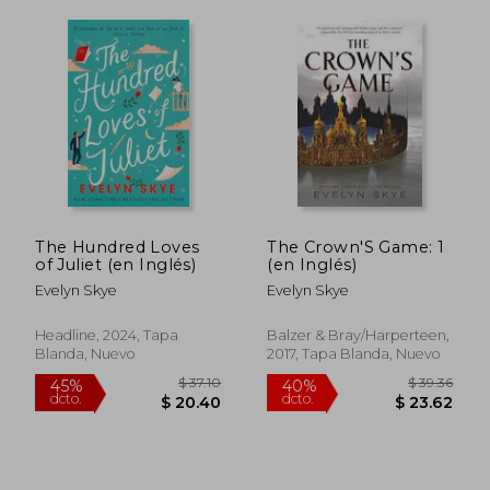
The Hundred Loves
The Crown'S Game: 1
of Juliet (en Inglés)
(en Inglés)
$ 44.26
$ 36.
45%
45%
dcto.
dcto.
Evelyn Skye
Evelyn Skye
$ 24.34
$ 19.
Headline, 2024, Tapa
Balzer & Bray/Harperteen,
Blanda, Nuevo
2017, Tapa Blanda, Nuevo