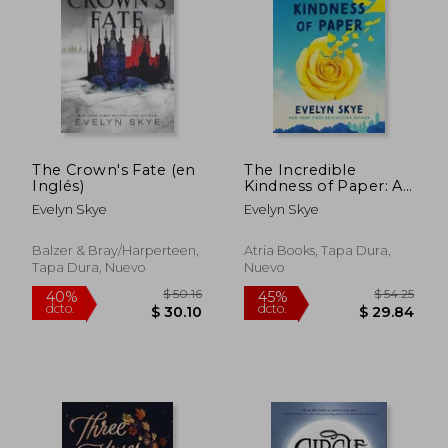
$ 36.29
$ 36.
45%
45%
dcto.
dcto.
$ 19.96
$ 19.
The Crown's Fate (en
The Incredible
Inglés)
Kindness of Paper: A
Novel (en Inglés)
Evelyn Skye
Evelyn Skye
Balzer & Bray/Harperteen,
Atria Books, Tapa Dura,
Tapa Dura, Nuevo
Nuevo