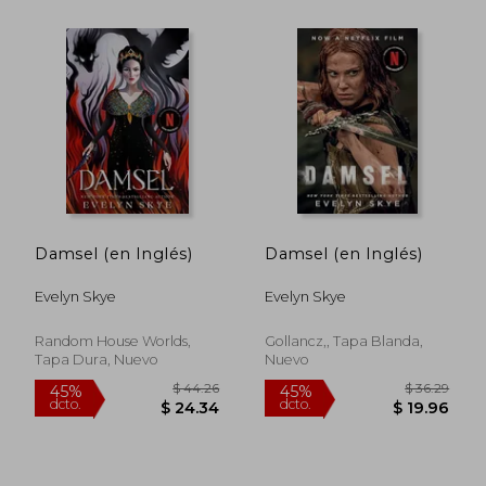
$ 40.36
$ 46.
45%
45%
dcto.
dcto.
$ 22.20
$ 25.
Damsel (en Inglés)
Damsel (en Inglés)
Evelyn Skye
Evelyn Skye
Random House Worlds,
Gollancz,, Tapa Blanda,
Tapa Dura, Nuevo
Nuevo