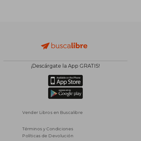
¡Descárgate la App GRATIS!
Vender Libros en Buscalibre
$ 50.35
$ 116
45%
40%
dcto.
dcto.
$ 27.69
$ 69.
Términos y Condiciones
Políticas de Devolución