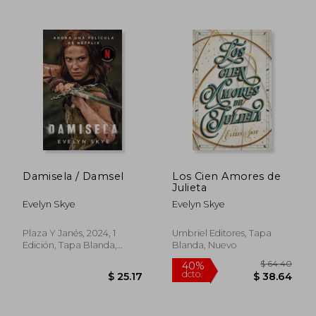
$ 23.47
$ 32.
45%
35%
dcto.
dcto.
$ 12.91
$ 21.
Damisela / Damsel
Los Cien Amores de
Julieta
Evelyn Skye
Evelyn Skye
Plaza Y Janés, 2024, 1
Umbriel Editores, Tapa
Edición, Tapa Blanda,
Blanda, Nuevo
Nuevo