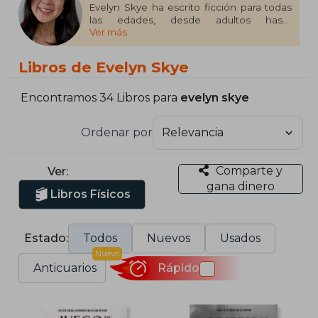
Evelyn Skye ha escrito ficción para todas
las edades, desde adultos hasta
Ver más
adolescentes y niños. El trabajo de Evelyn
ha sido publicado en todo el mundo y
traducido a más de quince idiomas. Se
Libros de Evelyn Skye
asoció con Netflix en Damsel,
protagonizada por Millie Bobby Brown.
Evelyn se licenció en Historia y Literatura
Encontramos 34 Libros para
evelyn skye
Rusa por la Universidad de Stanford y se
doctoró en Derecho por Harvard.
Ordenar por
Comparte y
Ver:
gana dinero
Libros Físicos
Estado:
Todos
Nuevos
Usados
Nuevo
Anticuarios
Rápido