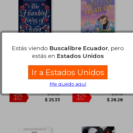
Estás viendo
Buscalibre Ecuador
, pero
estás en
Estados Unidos
The Hundred Loves
Princess Private eye
of Juliet (en Inglés)
(en Inglés)
Evelyn Skye
Evelyn Skye
Ir a Estados Unidos
Headline,, Tapa Blanda,
Disney-Hyperion, Tapa
Me quedo aquí
Nuevo
Dura, Nuevo
$ 45.90
$ 40.
45%
40%
dcto.
dcto.
$ 25.25
$ 24.