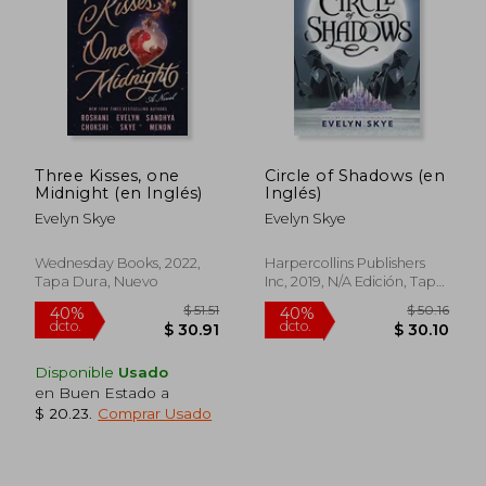
$ 46.86
$ 36.
40%
45%
dcto.
dcto.
$ 28.12
$ 20.
Three Kisses, one
Circle of Shadows (en
Midnight (en Inglés)
Inglés)
Evelyn Skye
Evelyn Skye
Wednesday Books, 2022,
Harpercollins Publishers
Tapa Dura, Nuevo
Inc, 2019, N/A Edición, Tapa
Dura, Nuevo
Disponible
Usado
en Buen Estado a
$ 20.23
.
Comprar Usado