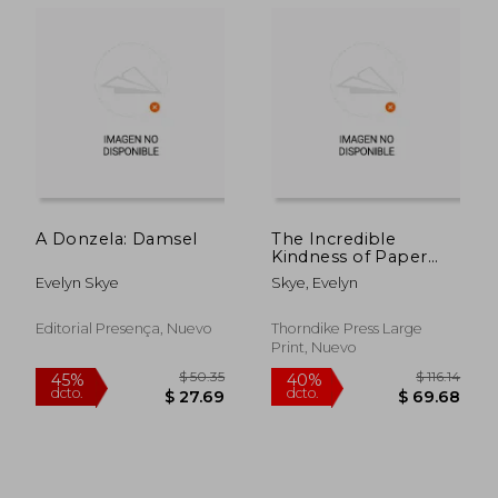
A Donzela: Damsel
The Incredible
Kindness of Paper
(en Inglés)
Evelyn Skye
Skye, Evelyn
$ 51.51
$ 37.
Editorial Presença, Nuevo
Thorndike Press Large
40%
45%
dcto.
dcto.
$ 30.91
$ 20.
Print, Nuevo