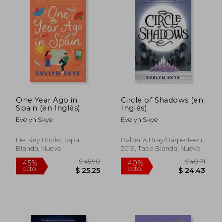
One Year Ago in
Circle of Shadows (en
Spain (en Inglés)
Inglés)
Evelyn Skye
Evelyn Skye
Del Rey Books, Tapa
Balzer & Bray/Harperteen,
Blanda, Nuevo
2019, Tapa Blanda, Nuevo
$ 35.83
$ 35
45%
40%
dcto.
dcto.
$ 19.71
$ 21.