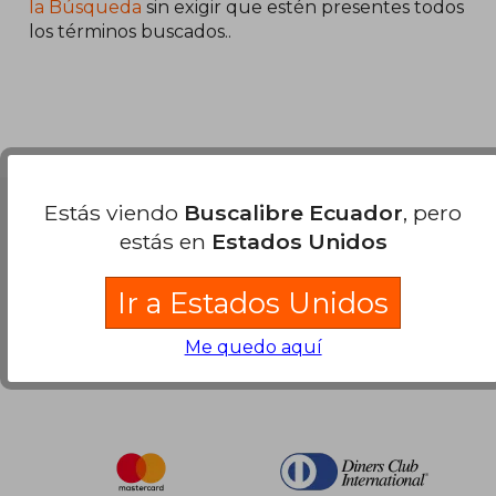
40%
la Búsqueda
sin exigir que estén presentes todos
dcto.
$ 40.83
los términos buscados..
Estás viendo
Buscalibre Ecuador
, pero
Nuestras Formas de Pago
estás en
Estados Unidos
Ir a Estados Unidos
Me quedo aquí