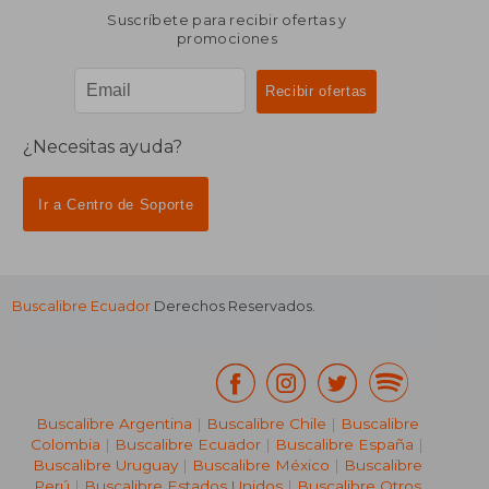
Suscríbete para recibir ofertas y
promociones
¿Necesitas ayuda?
Ir a Centro de Soporte
Buscalibre Ecuador
Derechos Reservados.
Buscalibre Argentina
|
Buscalibre Chile
|
Buscalibre
Colombia
|
Buscalibre Ecuador
|
Buscalibre España
|
Buscalibre Uruguay
|
Buscalibre México
|
Buscalibre
Perú
|
Buscalibre Estados Unidos
|
Buscalibre Otros