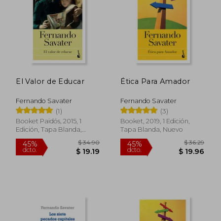
$ 35.02
$ 48.
45%
45%
dcto.
dcto.
$ 19.26
$ 26.
El Valor de Educar
Ética Para Amador
Fernando Savater
Fernando Savater
(1)
(3)
Booket Paidós, 2015, 1
Booket, 2019, 1 Edición,
Edición, Tapa Blanda,
Tapa Blanda, Nuevo
Nuevo