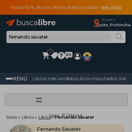
Hasta 60% dto en libros seleccionados
Ver más
Enviar a
Quito, Pichincha
0
MENÚ
Libros más vendidos
Libros importados más v
=
Ver Filtros
Inicio
Libros
Libros
Fernando Savater
Fernando Savater