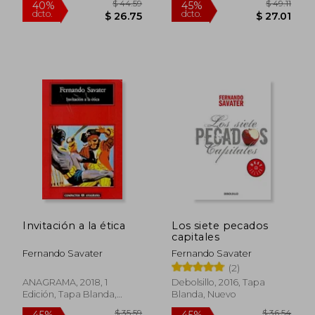
$ 42.24
$ 33.
45%
45%
dcto.
dcto.
$ 23.23
$ 18.
Invitación a la ética
Los siete pecados
capitales
Fernando Savater
Fernando Savater
(2)
ANAGRAMA, 2018, 1
Debolsillo, 2016, Tapa
Edición, Tapa Blanda,
Blanda, Nuevo
Nuevo