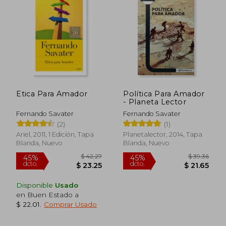
Etica Para Amador
Política Para Amador
- Planeta Lector
Fernando Savater
Fernando Savater
(2)
(1)
Ariel, 2011, 1 Edición, Tapa
Planetalector, 2014, Tapa
Blanda, Nuevo
Blanda, Nuevo
$ 43.19
$ 40.
Disponible
Usado
45%
45%
dcto.
dcto.
$ 23.75
$ 22.
en Buen Estado a
$ 22.01
.
Comprar Usado