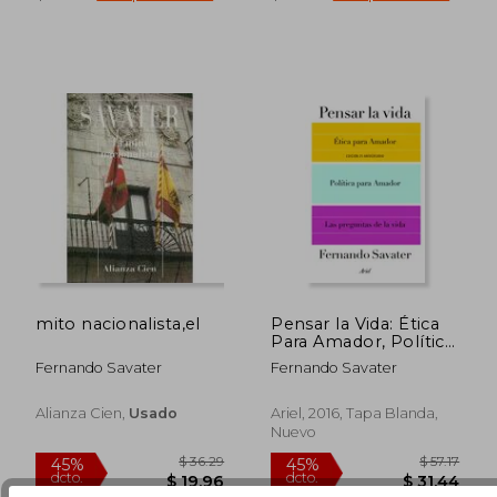
mito nacionalista,el
Pensar la Vida: Ética
$ 53.23
45%
Para Amador, Política
dcto.
$ 29.28
$ 15.
Para Amador y las
Fernando Savater
Fernando Savater
Preguntas de la Vida
Alianza Cien,
Usado
Ariel, 2016, Tapa Blanda,
Nuevo