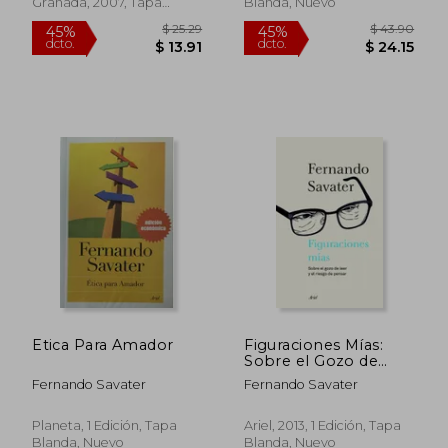
Granada, 2007, Tapa
Blanda, Nuevo
$ 36.29
$ 57
45%
45%
Blanda, Nuevo
dcto.
dcto.
$ 19.96
$ 31.
Etica Para Amador
Figuraciones Mías:
Sobre el Gozo de
Leer y el Riesgo de
Fernando Savater
Fernando Savater
Pensar (Ariel)
Planeta, 1 Edición, Tapa
Ariel, 2013, 1 Edición, Tapa
Blanda, Nuevo
Blanda, Nuevo