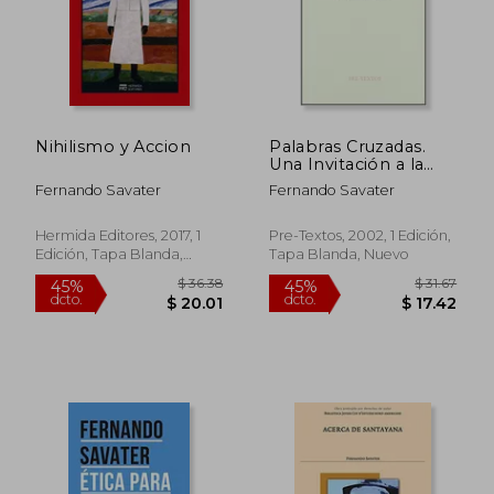
Nihilismo y Accion
Palabras Cruzadas.
Una Invitación a la
Filosofía
Fernando Savater
Fernando Savater
Hermida Editores, 2017, 1
Pre-Textos, 2002, 1 Edición,
Edición, Tapa Blanda,
Tapa Blanda, Nuevo
$ 34.90
$ 50.
45%
45%
Nuevo
dcto.
dcto.
$ 19.19
$ 27.