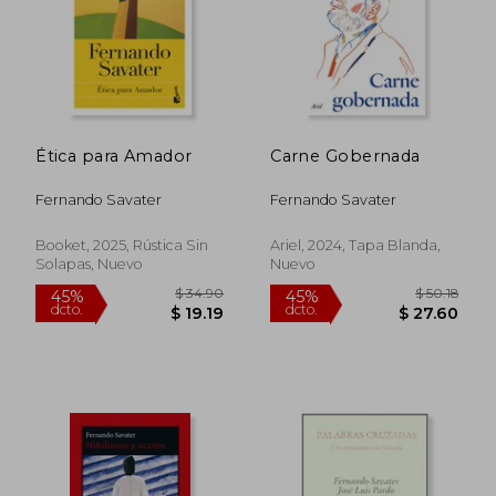
Ética para Amador
Carne Gobernada
Fernando Savater
Fernando Savater
$ 44.92
$ 44.
45%
45%
dcto.
dcto.
$ 24.71
$ 24.
Booket, 2025, Rústica Sin
Ariel, 2024, Tapa Blanda,
Solapas, Nuevo
Nuevo