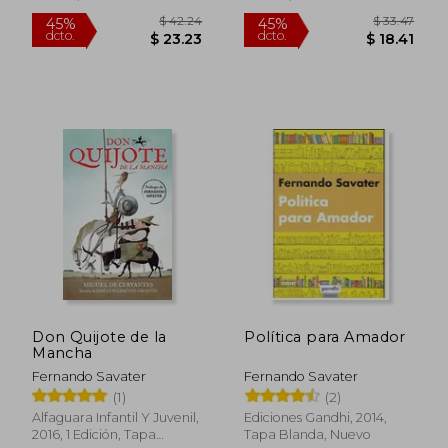
$ 31.87
$ 37
45%
45%
dcto.
dcto.
$ 17.53
$ 20.
Don Quijote de la
Política para Amador
Mancha
Fernando Savater
Fernando Savater
(1)
(2)
Alfaguara Infantil Y Juvenil,
Ediciones Gandhi, 2014,
2016, 1 Edición, Tapa
Tapa Blanda, Nuevo