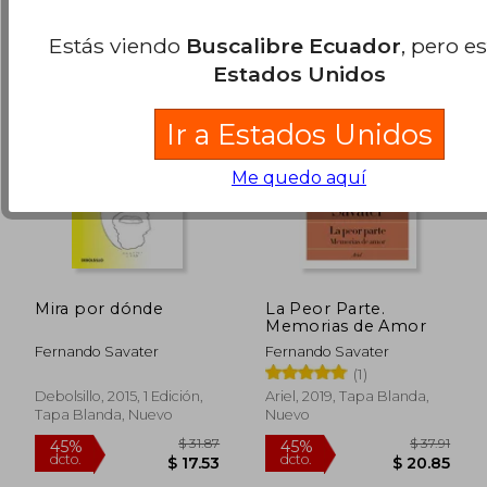
Estás viendo
Buscalibre Ecuador
, pero e
Estados Unidos
Ir a Estados Unidos
Me quedo aquí
Mira por dónde
La Peor Parte.
Memorias de Amor
Fernando Savater
Fernando Savater
$ 53.23
$ 48.
45%
45%
(1)
dcto.
dcto.
$ 29.28
$ 26.
Debolsillo, 2015, 1 Edición,
Ariel, 2019, Tapa Blanda,
Tapa Blanda, Nuevo
Nuevo