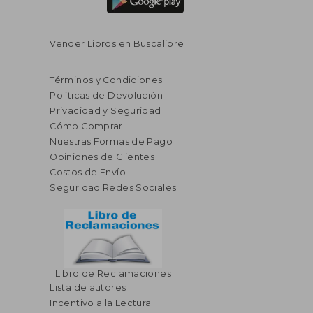
Vender Libros en Buscalibre
Términos y Condiciones
Políticas de Devolución
Privacidad y Seguridad
Cómo Comprar
Nuestras Formas de Pago
Opiniones de Clientes
Costos de Envío
Seguridad Redes Sociales
Libro de Reclamaciones
Lista de autores
$ 50.26
$ 28.
45%
45%
Incentivo a la Lectura
dcto.
dcto.
$ 27.65
$ 15.