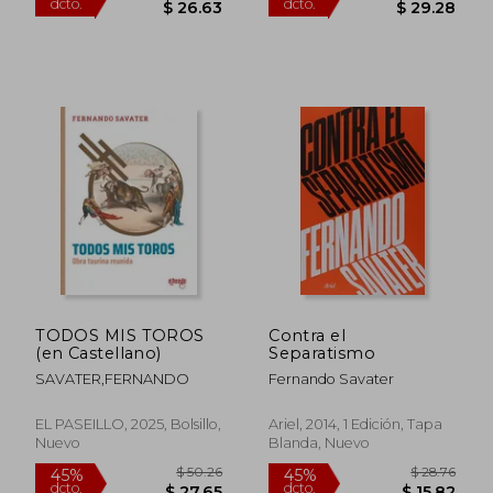
$ 44.59
$ 49
TODOS MIS TOROS
Contra el
40%
45%
(en Castellano)
Separatismo
dcto.
dcto.
$ 26.75
$ 27.
SAVATER,FERNANDO
Fernando Savater
EL PASEILLO, 2025, Bolsillo,
Ariel, 2014, 1 Edición, Tapa
Nuevo
Blanda, Nuevo