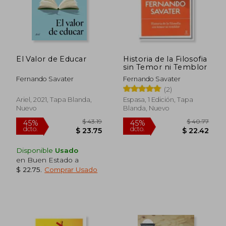
El Valor de Educar
Historia de la Filosofia
sin Temor ni Temblor
Fernando Savater
Fernando Savater
(2)
Ariel, 2021, Tapa Blanda,
Espasa, 1 Edición, Tapa
Nuevo
Blanda, Nuevo
Disponible
Usado
en Buen Estado a
$ 23.76
45%
$ 22.75
.
Comprar Usado
dcto.
$ 13.07
$ 23.