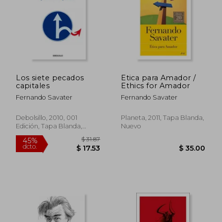
$ 34.90
$ 36.
45%
45%
dcto.
dcto.
$ 19.19
$ 19.
Los siete pecados
Etica para Amador /
capitales
Ethics for Amador
Fernando Savater
Fernando Savater
Debolsillo, 2010, 001
Planeta, 2011, Tapa Blanda,
Edición, Tapa Blanda,
Nuevo
Nuevo