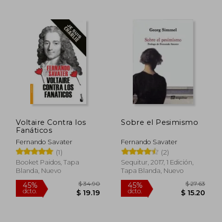
$ 42.27
$ 39.
45%
45%
dcto.
dcto.
$ 23.25
$ 21.
Voltaire Contra los
Sobre el Pesimismo
Fanáticos
Fernando Savater
Fernando Savater
(1)
(2)
Booket Paidos, Tapa
Sequitur, 2017, 1 Edición,
Blanda, Nuevo
Tapa Blanda, Nuevo