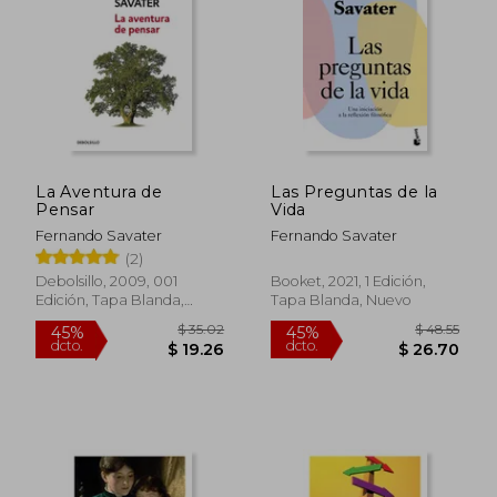
$ 32.77
$ 30.
45%
45%
dcto.
dcto.
$ 18.02
$ 17.
La Aventura de
Las Preguntas de la
Pensar
Vida
Fernando Savater
Fernando Savater
(2)
Debolsillo, 2009, 001
Booket, 2021, 1 Edición,
Edición, Tapa Blanda,
Tapa Blanda, Nuevo
Nuevo