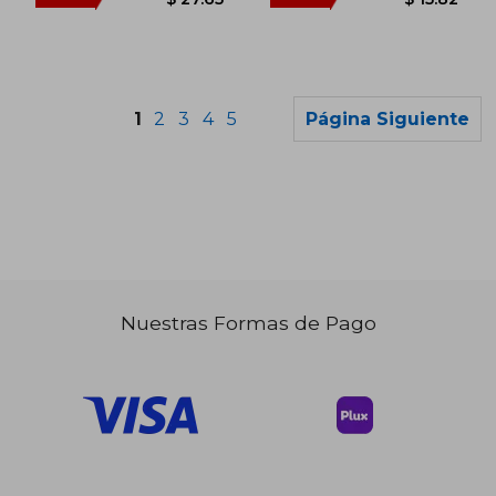
1
2
3
4
5
Página Siguiente
Nuestras Formas de Pago
$ 35.59
$ 36.
45%
45%
dcto.
dcto.
$ 19.58
$ 20.