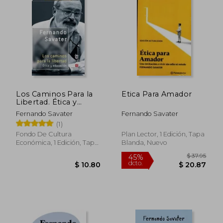
Los Caminos Para la
Etica Para Amador
Libertad. Ética y
Educación
Fernando Savater
Fernando Savater
(1)
Fondo De Cultura
Plan Lector, 1 Edición, Tapa
Económica, 1 Edición, Tapa
Blanda, Nuevo
Blanda, Nuevo
$ 37.