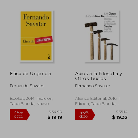
$ 34.27
$ 41
45%
45%
dcto.
dcto.
$ 18.85
$ 22.
Etica de Urgencia
Adiós a la Filosofía y
Otros Textos
Fernando Savater
Fernando Savater
Booket, 2014, 1 Edición,
Alianza Editorial, 2016, 1
Tapa Blanda, Nuevo
Edición, Tapa Blanda,
Nuevo