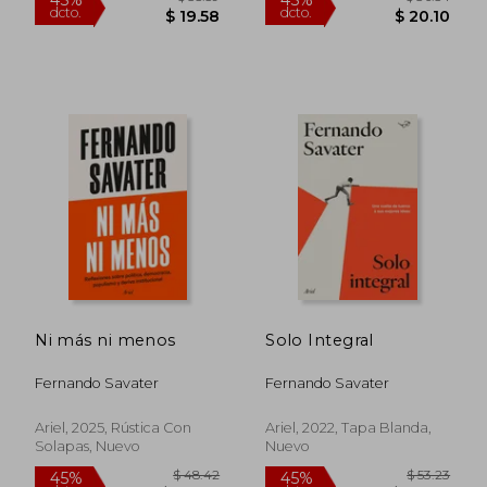
$ 41.11
$ 33.
45%
45%
dcto.
dcto.
$ 22.61
$ 18.
Ni más ni menos
Solo Integral
Fernando Savater
Fernando Savater
Ariel, 2025, Rústica Con
Ariel, 2022, Tapa Blanda,
Solapas, Nuevo
Nuevo