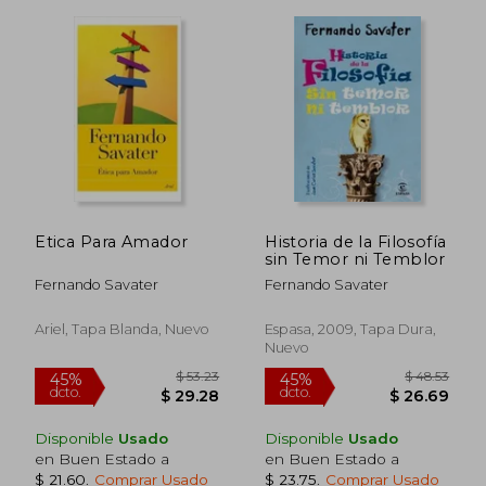
Etica Para Amador
Historia de la Filosofía
sin Temor ni Temblor
$ 34.90
$ 35
45%
45%
Fernando Savater
Fernando Savater
dcto.
dcto.
$ 19.19
$ 19.
Ariel, Tapa Blanda, Nuevo
Espasa, 2009, Tapa Dura,
Nuevo
Disponible
Usado
Disponible
Usado
en Buen Estado a
en Buen Estado a
$ 21.60
.
Comprar Usado
$ 23.75
.
Comprar Usado