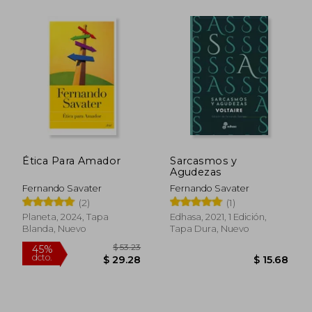
$ 34.90
$ 27.
45%
45%
dcto.
dcto.
Ética Para Amador
Sarcasmos y
$ 19.19
$ 15.
Agudezas
Fernando Savater
Fernando Savater
(2)
(1)
Planeta, 2024, Tapa
Edhasa, 2021, 1 Edición,
Blanda, Nuevo
Tapa Dura, Nuevo