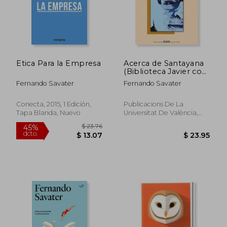
Etica Para la Empresa
Acerca de Santayana
(Biblioteca Javier coy
D'estudis Nord-
Fernando Savater
Fernando Savater
Americans)
Conecta, 2015, 1 Edición,
Publicacions De La
Tapa Blanda, Nuevo
Universitat De València,
2012, 1 Edición, Tapa
Blanda, Nuevo
$ 36.38
$ 31
45%
45%
dcto.
dcto.
$ 20.01
$ 17.