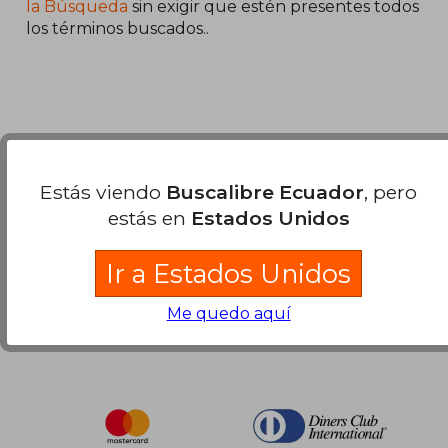
45%
la Búsqueda
sin exigir que estén presentes todos
dcto.
$ 24.70
los términos buscados..
Estás viendo
Buscalibre Ecuador
, pero
Nuestras Formas de Pago
estás en
Estados Unidos
Ir a Estados Unidos
Me quedo aquí