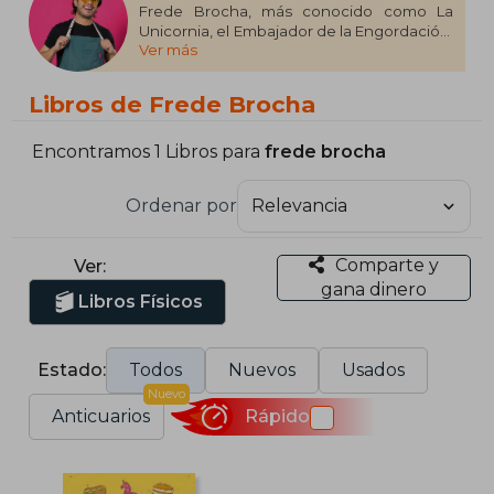
Frede Brocha, más conocido como La
Unicornia, el Embajador de la Engordación,
Ver más
el Cocinero Ricardísimo o el Elegido por
San Buenardo, te deleitará con recetas
llenas de sabor. Son platos para cuando
Libros de Frede Brocha
quieras darte todas las indulgencias que
mereces, cariña, o para cuando quieras
agasajar a tus amigos con una cena
Encontramos 1 Libros para
frede brocha
buenarda, o para cuando quieras pasar una
tarde de series y engordación, o para
Ordenar por
cuando quieras ahogar tus penas con un
postre… porque un postre jamás te
mentirá.
Comparte y
Ver:
gana dinero
Libros Físicos
Estado:
Todos
Nuevos
Usados
Nuevo
Anticuarios
Rápido