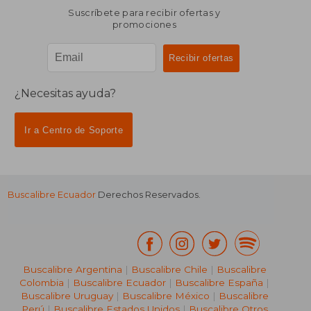
Suscríbete para recibir ofertas y
promociones
¿Necesitas ayuda?
Ir a Centro de Soporte
Buscalibre Ecuador
Derechos Reservados.
Buscalibre Argentina
|
Buscalibre Chile
|
Buscalibre
Colombia
|
Buscalibre Ecuador
|
Buscalibre España
|
Buscalibre Uruguay
|
Buscalibre México
|
Buscalibre
Perú
|
Buscalibre Estados Unidos
|
Buscalibre Otros