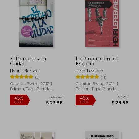
contexto de las revueltas estudiantiles de
mayo de 1968 en Francia. Su legado
perdura en debates contemporáneos
sobre justicia espacial y el papel del
ciudadano en la configuración del entorno
urbano.
El Derecho a la
La Producción del
Ciudad
Espacio
Henri Lefebvre
Henri Lefebvre
(5)
(11)
Capitan Swing, 2017, 1
Capitan Swing, 2013, 1
Edición, Tapa Blanda,
Edición, Tapa Blanda,
Nuevo
Nuevo
$ 43.42
$ 52