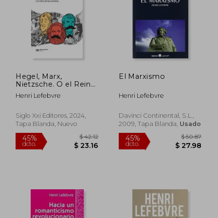
$ 44.52
$ 44.
45%
45%
dcto.
dcto.
$ 24.49
$ 24.
Hegel, Marx,
El Marxismo
Nietzsche. O el Reino
de las Sombras
Henri Lefebvre
Henri Lefebvre
Siglo Xxi Editores, 2024,
Davinci Continental, S.L.,
Tapa Blanda, Nuevo
2009, Tapa Blanda,
Usado