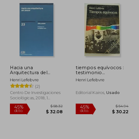
$ 50.67
$ 58
40%
45%
Hacia una
tiempos equívocos :
dcto.
dcto.
$ 30.40
$ 32.
Arquitectura del
testimonio
Placer
autobiográfico
Henri Lefebvre
Henri Lefebvre
(2)
Centro De Investigaciones
Editorial Kairos,
Usado
Sociológicas, 2018, 1
Edición, Tapa Blanda,
Nuevo