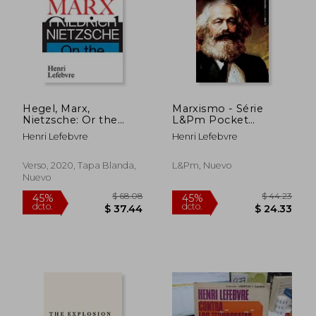
$ 146.57
45%
dcto.
$ 80.61
$ 37.
Hegel, Marx,
Marxismo - Série
Nietzsche: Or the
L&Pm Pocket
Realm of Shadows
Encyclopaedia (en
Henri Lefebvre
Henri Lefebvre
(en Inglés)
Portugués)
Verso, 2020, Tapa Blanda,
L&Pm, Nuevo
Nuevo