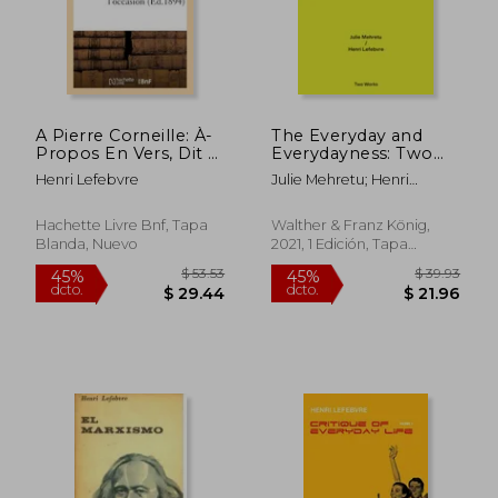
A Pierre Corneille: À-
The Everyday and
Propos En Vers, Dit À
Everydayness: Two
La Comédie-Fraise Le
Works Series Vol. 3
Henri Lefebvre
Julie Mehretu; Henri
6 Juin 1896 À
(en Inglés)
Lefebvre
l'Occasion: Du 290e
Anniversaire de la
Hachette Livre Bnf, Tapa
Walther & Franz König,
Naissance de
Blanda, Nuevo
2021, 1 Edición, Tapa
Corneille (en Francés)
Blanda, Nuevo
$ 49.95
$ 51
45%
45%
dcto.
dcto.
$ 27.47
$ 28.