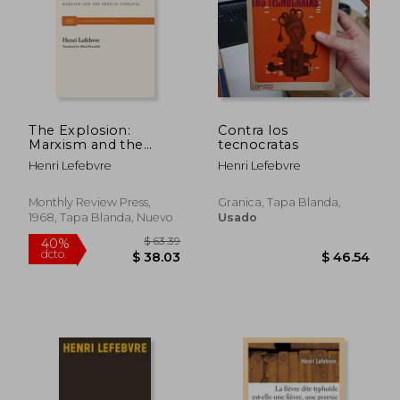
The Explosion:
Contra los
Marxism and the
tecnocratas
$ 89
45%
French Upheaval (en
dcto.
Henri Lefebvre
Henri Lefebvre
$ 37.07
$ 49.
Inglés)
Monthly Review Press,
Granica, Tapa Blanda,
1968, Tapa Blanda, Nuevo
Usado