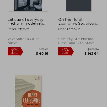
$ 82.89
$ 68
40%
45%
dcto.
dcto.
$ 49.73
$ 37.
critique of everyday
On the Rural:
life,from modernity
Economy, Sociology,
to modernism
Geography (en
Henri Lefebvre
Henri Lefebvre
(towards a
Inglés)
metaphilosophy of
daily life)
W W Norton & Co Inc,
University Of Minnesota
Nuevo
Press, Tapa Dura, Nuevo