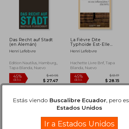
Das Recht auf Stadt
La Fièvre Dite
(en Alemán)
Typhoïde Est-Elle
Une Fièvre, Une
Henri Lefebvre
Henri Lefebvre
Pyrexie Ou Une
Inflammation ? (en
$ 68.08
$ 44.
45%
45%
Francés)
Edition Nautilus, Hamburg,,
Hachette Livre Bnf, Tapa
dcto.
dcto.
$ 37.44
$ 24.
Tapa Blanda, Nuevo
Blanda, Nuevo
Estás viendo
Buscalibre Ecuador
, pero e
Estados Unidos
Ir a Estados Unidos