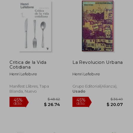
Critica de la Vida
La Revolucion Urbana
Cotidiana
Henri Lefebvre
Henri Lefebvre
Manifest Llibres, Tapa
Grupo Editorial(Alianza),
Blanda, Nuevo
Usado
$ 58.32
$ 54.
45%
45%
dcto.
dcto.
$ 32.08
$ 30.