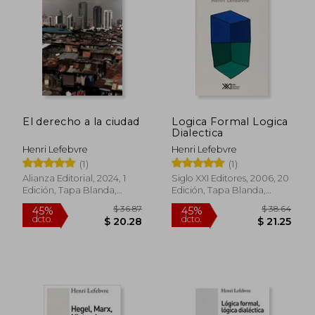
$ 36.87
$ 36.
45%
45%
dcto.
dcto.
$ 20.28
$ 20.
El derecho a la ciudad
Logica Formal Logica
Dialectica
Henri Lefebvre
Henri Lefebvre
(1)
(1)
Alianza Editorial, 2024, 1
Siglo XXI Editores, 2006, 20
Edición, Tapa Blanda,
Edición, Tapa Blanda,
Nuevo
Nuevo