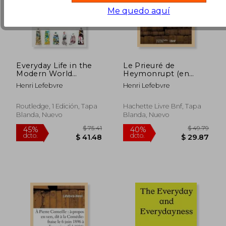
Me quedo aquí
Everyday Life in the
Le Prieuré de
Modern World
Heymonrupt (en
(Routledge Classics)
Francés)
Henri Lefebvre
Henri Lefebvre
(en Inglés)
Routledge, 1 Edición, Tapa
Hachette Livre Bnf, Tapa
Blanda, Nuevo
Blanda, Nuevo
$ 63.39
40%
dcto.
$ 38.03
$ 46.