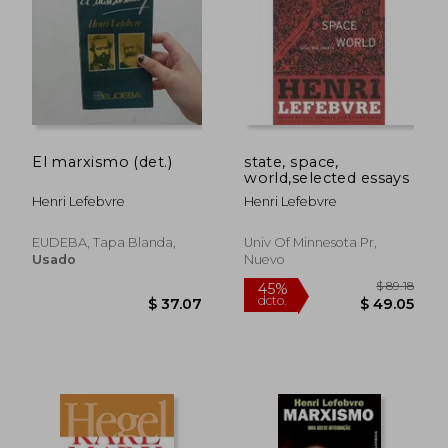
$ 59.59
$ 34.
45%
45%
dcto.
dcto.
$ 32.77
$ 18.
El marxismo (det.)
state, space,
world,selected essays
Henri Lefebvre
Henri Lefebvre
EUDEBA, Tapa Blanda,
Univ Of Minnesota Pr,
Usado
Nuevo