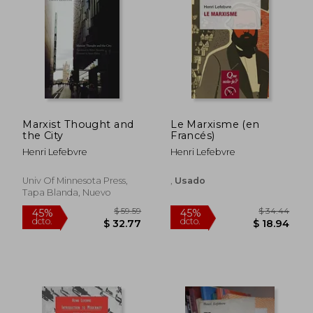
$ 72.32
$ 84.
45%
45%
dcto.
dcto.
$ 39.78
$ 46.
Marxist Thought and
Le Marxisme (en
the City
Francés)
Henri Lefebvre
Henri Lefebvre
Univ Of Minnesota Press,
,
Usado
Tapa Blanda, Nuevo