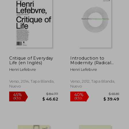
Critique of Everyday
Introduction to
Life (en Inglés)
Modernity (Radical
Thinkers) (en Inglés)
Henri Lefebvre
Henri Lefebvre
Verso, 2014, Tapa Blanda,
Verso, 2012, Tapa Blanda,
Nuevo
Nuevo
$ 48.62
$ 36.
45%
45%
dcto.
dcto.
$ 26.74
$ 20.