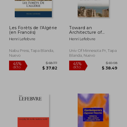
Les Forèts de l'Algérie
Toward an
(en Francés)
Architecture of
Enjoyment
Henri Lefebvre
Henri Lefebvre
Nabu Press, Tapa Blanda,
Univ Of Minnesota Pr, Tapa
Nuevo
Blanda, Nuevo
$ 81
40%
dcto.
$ 86.12
$ 49.