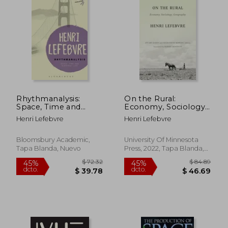
Rhythmanalysis:
On the Rural:
Space, Time and
Economy, Sociology,
Everyday Life
Geography (en
Henri Lefebvre
Henri Lefebvre
(Bloomsbury
Inglés)
Revelations) (en
Inglés)
Bloomsbury Academic,
University Of Minnesota
Tapa Blanda, Nuevo
Press, 2022, Tapa Blanda,
Nuevo
$ 84.77
$ 65
45%
40%
dcto.
dcto.
$ 46.62
$ 39.