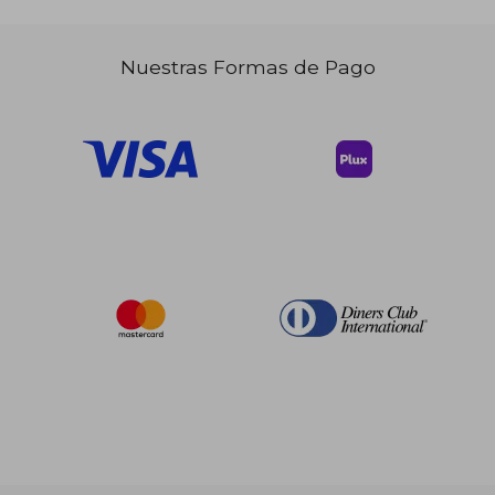
Nuestras Formas de Pago
$ 299.18
$ 272.
45%
45%
dcto.
dcto.
$ 164.55
$ 149.