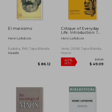
El marxismo
Critique of Everyday
Life: Introduction: 1
(en Inglés)
Henri Lefebvre
Henri Lefebvre
Eudeba, 1961, Tapa Blanda,
Verso, 2008, Tapa Blanda,
Usado
Nuevo
$ 75.41
$ 49.
45%
40%
dcto.
dcto.
$ 41.48
$ 29.