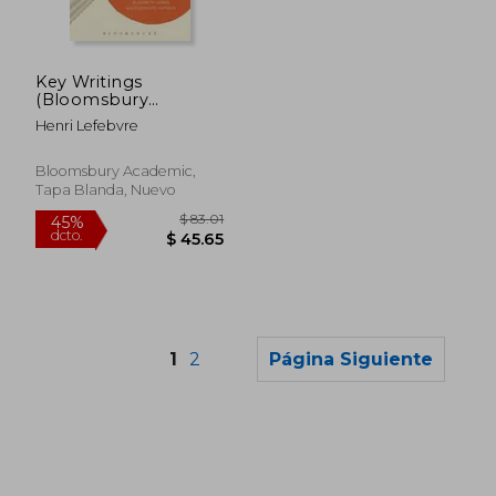
$ 68.77
$ 69.
45%
45%
dcto.
dcto.
$ 37.82
$ 38.
Key Writings
(Bloomsbury
Revelations)
Henri Lefebvre
Bloomsbury Academic,
Tapa Blanda, Nuevo
1
2
Página Siguiente