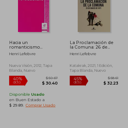
Hacia un
La Proclamación de
$ 42.12
$ 50.
romanticismo
la Comuna: 26 de
45%
45%
dcto.
dcto.
revolucionario
Marzo de 1871
$ 23.16
$ 27.
Henri Lefebvre
Henri Lefebvre
Nueva Visión, 2012, Tapa
Katakrak, 2021, 1 Edición,
Blanda, Nuevo
Tapa Blanda, Nuevo
Disponible
Usado
en Buen Estado a
$ 29.89
.
Comprar Usado