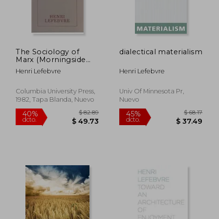
The Sociology of
dialectical materialism
Marx (Morningside
Books) (en Inglés)
Henri Lefebvre
Henri Lefebvre
Columbia University Press,
Univ Of Minnesota Pr,
1982, Tapa Blanda, Nuevo
Nuevo
$ 53.53
$ 39.
45%
45%
dcto.
dcto.
$ 29.44
$ 21.