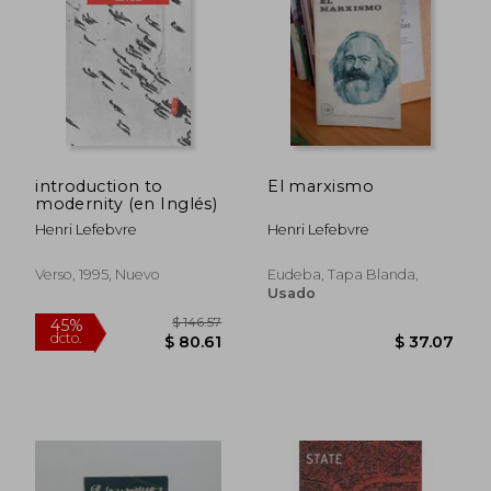
$ 89.81
$ 98
40%
45%
dcto.
dcto.
$ 53.89
$ 54.
introduction to
El marxismo
modernity (en Inglés)
Henri Lefebvre
Henri Lefebvre
Verso, 1995, Nuevo
Eudeba, Tapa Blanda,
Usado