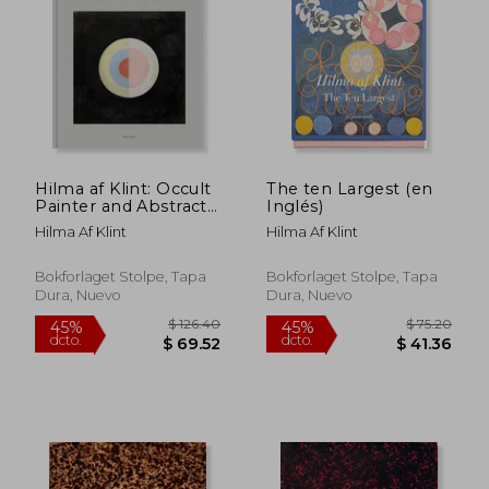
$ 126.40
$ 88.
45%
40%
dcto.
dcto.
$ 69.52
$ 53.
Hilma af Klint: Occult
The ten Largest (en
Painter and Abstract
Inglés)
Pioneer (en Inglés)
Hilma Af Klint
Hilma Af Klint
Bokforlaget Stolpe, Tapa
Bokforlaget Stolpe, Tapa
Dura, Nuevo
Dura, Nuevo