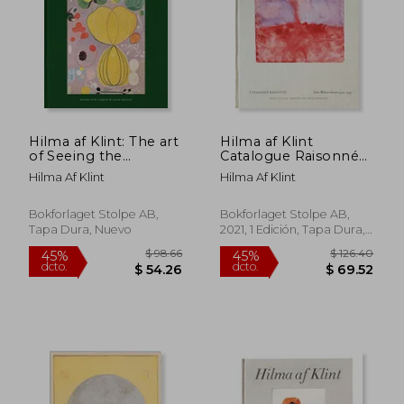
$ 61.03
$ 84.
45%
45%
dcto.
dcto.
$ 33.57
$ 46.
Hilma af Klint: The art
Hilma af Klint
of Seeing the
Catalogue Raisonné
Invisible (en Inglés)
Volume vi: Late
Hilma Af Klint
Hilma Af Klint
Watercolours (1922-
1941): Catalogue
Raisonné Volume 6:
Bokforlaget Stolpe AB,
Bokforlaget Stolpe AB,
Late Watercolours
Tapa Dura, Nuevo
2021, 1 Edición, Tapa Dura,
(1922-1941): (en
Nuevo
Inglés)