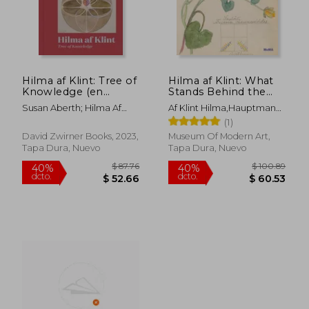
Hilma af Klint: Tree of
Hilma af Klint: What
Knowledge (en
Stands Behind the
Inglés)
Flowers (en Inglés)
Susan Aberth; Hilma Af
Af Klint Hilma,Hauptman
Klint
Jodi,Lajer-Burcharth Ewa
(1)
David Zwirner Books, 2023,
Museum Of Modern Art,
Tapa Dura, Nuevo
Tapa Dura, Nuevo
$ 75.20
$ 75.
45%
45%
dcto.
dcto.
$ 41.36
$ 41.