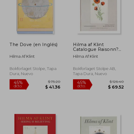
The Dove (en Inglés)
Hilma af Klint
$ 98.66
$ 126.
Catalogue Raisonn?
45%
45%
dcto.
dcto.
Volume Vii:
$ 54.26
$ 69.
Hilma Af Klint
Hilma Af Klint
Landscapes, Portraits
and Miscellaneous
Works (1886-1940)
Bokforlaget Stolpe, Tapa
Bokforlaget Stolpe AB,
(en Inglés)
Dura, Nuevo
Tapa Dura, Nuevo