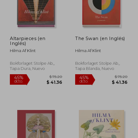
Altarpieces (en
The Swan (en Inglés)
Inglés)
Hilma Af Klint
Hilma Af Klint
Bokforlaget Stolpe Ab,,
Bokforlaget Stolpe Ab,,
Tapa Dura, Nuevo
Tapa Blanda, Nuevo
$ 66.55
$ 34.
45%
45%
dcto.
dcto.
$ 36.60
$ 18.