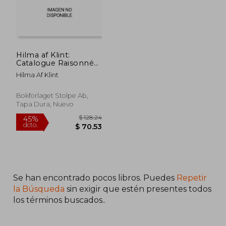
Hilma af Klint:
Catalogue Raisonné
Slipcase (en Inglés)
Hilma Af Klint
Bokforlaget Stolpe Ab,
Tapa Dura, Nuevo
Se han encontrado pocos libros. Puedes
Repetir
$ 87.76
$ 100.
40%
40%
la Búsqueda
sin exigir que estén presentes todos
dcto.
dcto.
$ 52.66
$ 60.
los términos buscados..