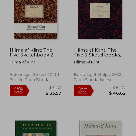
$ 126.40
$ 75.
45%
45%
dcto.
dcto.
$ 69.52
$ 41.
Hilma af Klint: The
Hilma af Klint: The
Five Sketchbook 2
Five’S Sketchbooks,
(en Inglés)
Nos. S2, s6 and S13:
Hilma Af Klint
Hilma Af Klint
From 5 October 1896
to 10 January 1906
(en Inglés)
Bokforlaget Stolpe, 2021, 1
Bokforlaget Stolpe, 2022,
Edición, Tapa Blanda,
Tapa Blanda, Nuevo
Nuevo