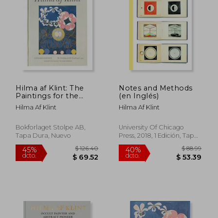
45%
40%
dcto.
dcto.
$ 41.64
$ 64.
Hilma af Klint: The
Notes and Methods
Paintings for the
(en Inglés)
Temple 1906-1915:
Hilma Af Klint
Hilma Af Klint
Catalogue Raisonné
Volume ii (en Inglés)
Bokforlaget Stolpe AB,
University Of Chicago
Tapa Dura, Nuevo
Press, 2018, 1 Edición, Tapa
Dura, Nuevo