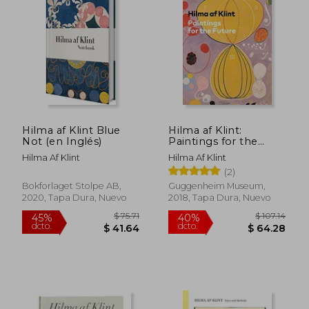
Museo Guggenheim de Bilbao en 2024.
Hilma af Klint Blue
Hilma af Klint:
Not (en Inglés)
Paintings for the
Future (en Inglés)
Hilma Af Klint
Hilma Af Klint
(2)
Bokforlaget Stolpe AB,
Guggenheim Museum,
2020, Tapa Dura, Nuevo
2018, Tapa Dura, Nuevo
$ 75.71
$ 107.