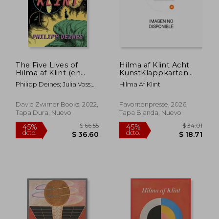
The Five Lives of
Hilma af Klint Acht
Hilma af Klint (en
KunstKlappkarten
Inglés)
(en Alemán)
Philipp Deines; Julia Voss;
Hilma Af Klint
Hilma Af Klint
David Zwirner Books, 2022,
Favoritenpresse, 2026,
Tapa Dura, Nuevo
Tapa Blanda, Nuevo
$ 103.67
$ 126.
45%
45%
dcto.
dcto.
$ 57.02
$ 69.