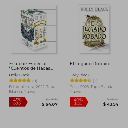
Estuche Especial
El Legado Robado
"Cuentos de Hadas
$ 67.
Modernos"
45%
Holly Black
Holly Black
dcto.
$ 23.28
$ 37.
(8)
(2)
Editorial Hidra, 2022, Tapa
Puck, 2023, Tapa Blanda,
Blanda, Nuevo
Nuevo