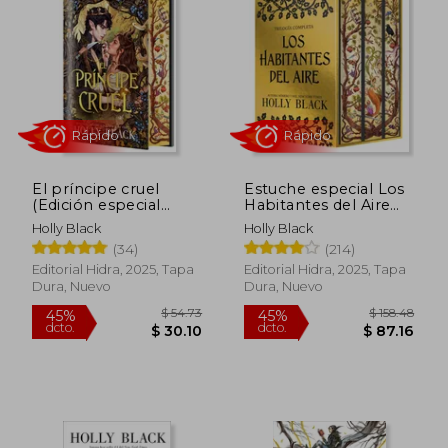
El príncipe cruel
Estuche especial Los
(Edición especial
Habitantes del Aire
limitada)
(Edición especial
Holly Black
Holly Black
limitada)
(34)
(214)
Rápido
Rápido
Editorial Hidra, 2025, Tapa
Editorial Hidra, 2025, Tapa
Dura, Nuevo
Dura, Nuevo
$ 54.73
$ 158.