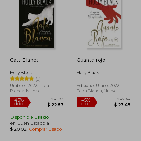
Gata Blanca
Guante rojo
Holly Black
Holly Black
(3)
Umbriel, 2022, Tapa
Ediciones Urano, 2022,
Blanda, Nuevo
Tapa Blanda, Nuevo
Disponible
Usado
en Buen Estado a
$ 20.02
.
Comprar Usado
$ 37.
45%
dcto.
$ 21.38
$ 20.