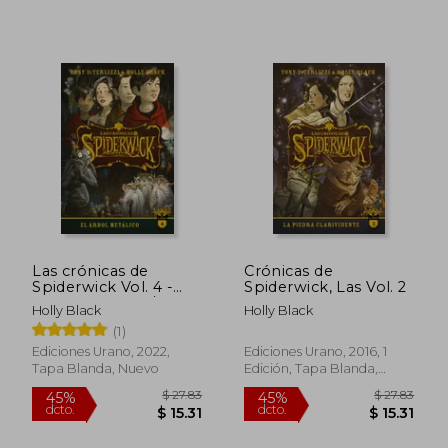
Las crónicas de
Crónicas de
Spiderwick Vol. 4 -
Spiderwick, Las Vol. 2
BLACK, HOLLY /
Holly Black
Holly Black
DiTerlizzi, Tony -
(1)
Libro Físico
Ediciones Urano, 2022,
Ediciones Urano, 2016, 1
Tapa Blanda, Nuevo
Edición, Tapa Blanda,
Nuevo
$ 27.
45%
dcto.
$ 24.70
$ 15.