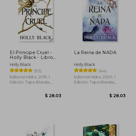
$ 25.48
$ 48.
45%
45%
dcto.
dcto.
$ 14.01
$ 26.
El Principe Cruel -
La Reina de NADA
Holly Black - Libro
Físico
Holly Black
Holly Black
(92)
(44)
Editorial Hidra, 2019, 1
Editorial Hidra, 2020, 1
Edición, Tapa Blanda,
Edición, Tapa Blanda,
Nuevo
Nuevo