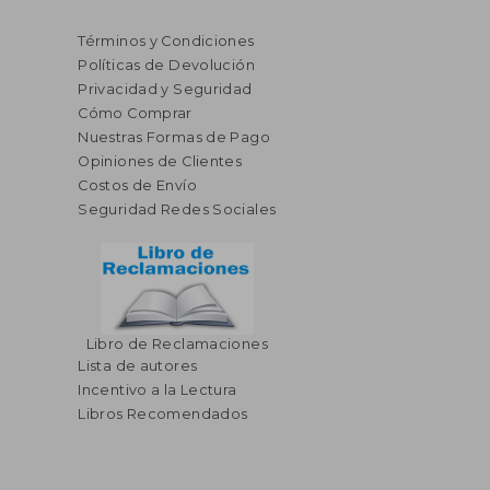
Términos y Condiciones
Políticas de Devolución
Privacidad y Seguridad
Cómo Comprar
Nuestras Formas de Pago
Opiniones de Clientes
Costos de Envío
Seguridad Redes Sociales
Libro de Reclamaciones
Lista de autores
$ 39.93
$ 26.
45%
45%
Incentivo a la Lectura
dcto.
dcto.
$ 21.96
$ 14.
Libros Recomendados