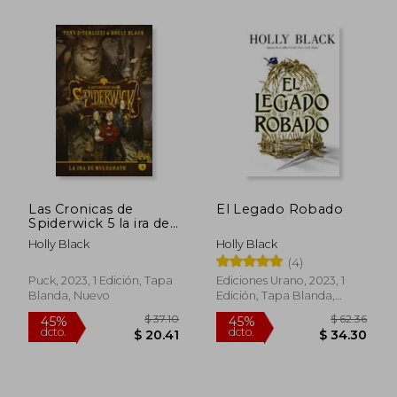
$ 42.64
$ 84.
45%
40%
dcto.
dcto.
$ 23.45
$ 50.
Las Cronicas de
El Legado Robado
Spiderwick 5 la ira de
Mulgarath
Holly Black
Holly Black
(4)
Puck, 2023, 1 Edición, Tapa
Ediciones Urano, 2023, 1
Blanda, Nuevo
Edición, Tapa Blanda,
Nuevo