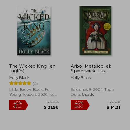
$ 51
45%
The Wicked King (en
Arbol Metalico, el:
dcto.
$ 24.70
$ 28.
Inglés)
Spiderwick. Las
Cronicas (Volumen iv)
Holly Black
Holly Black
(Escritura Desatada)
(4)
Little, Brown Books For
Ediciones B, 2004, Tapa
Young Readers, 2020, No
Dura,
Usado
Edición, Tapa Blanda,
Nuevo