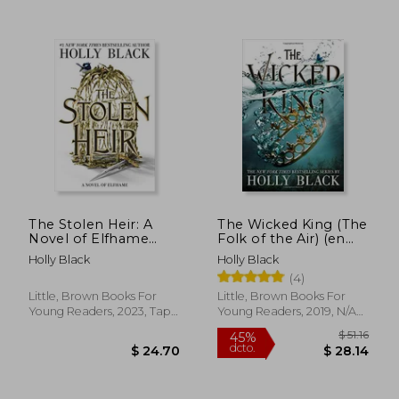
$ 26.39
$ 41.
45%
45%
dcto.
dcto.
$ 14.51
$ 23.
The Stolen Heir: A
The Wicked King (The
Novel of Elfhame
Folk of the Air) (en
(The Stolen Heir, 1)
Inglés)
Holly Black
Holly Black
(en Inglés)
(4)
Little, Brown Books For
Little, Brown Books For
Young Readers, 2023, Tapa
Young Readers, 2019, N/A
Dura, Nuevo
Edición, Tapa Dura, Nuevo