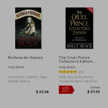
$ 54.60
$ 37.
45%
45%
dcto.
dcto.
$ 30.03
$ 20.
Muñeca de Huesos
The Cruel Prince:
Collector's Edition
(Folk of the Air, 1) (en
Holly Black
Holly Black
Inglés)
(13)
Puck, 2024, 1 Edición, Tapa
Little, Brown Books For
Blanda, Nuevo
Young Readers, Tapa Dura,
Nuevo