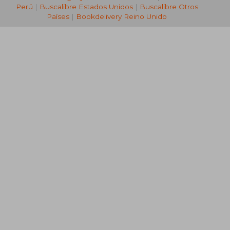
Perú
|
Buscalibre Estados Unidos
|
Buscalibre Otros
Países
|
Bookdelivery Reino Unido