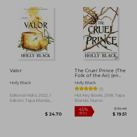
$ 84.68
$ 64.
45%
45%
dcto.
dcto.
Valor
The Cruel Prince (The
$ 46.57
$ 35.
Folk of the Air) (en
Inglés)
Holly Black
Holly Black
(1)
Editorial Hidra, 2022, 1
Hot Key Books, 2018, Tapa
Edición, Tapa Blanda,
Blanda, Nuevo
Nuevo