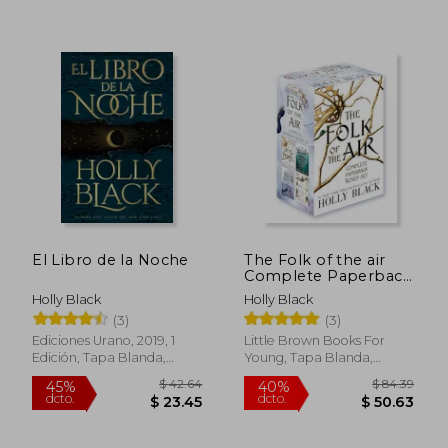
El Libro de la Noche
The Folk of the air
Complete Paperback
Boxed set (en Inglés)
Holly Black
Holly Black
(3)
(3)
Ediciones Urano, 2019, 1
Little Brown Books For
Edición, Tapa Blanda,
Young, Tapa Blanda,
Nuevo
Nuevo