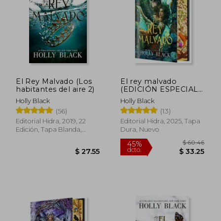
$ 28.03
$ 28.
El Rey Malvado (Los
El rey malvado
habitantes del aire 2)
(EDICIÓN ESPECIAL
LIMITADA)
Holly Black
Holly Black
(56)
(13)
Editorial Hidra, 2019, 22
Editorial Hidra, 2025, Tapa
Edición, Tapa Blanda,
Dura, Nuevo
Nuevo