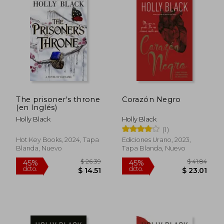
The prisoner's throne
Corazón Negro
(en Inglés)
Holly Black
Holly Black
(1)
Hot Key Books, 2024, Tapa
Ediciones Urano, 2023,
Blanda, Nuevo
Tapa Blanda, Nuevo
$ 51.76
$ 37.
40%
45%
dcto.
dcto.
$ 31.06
$ 20.