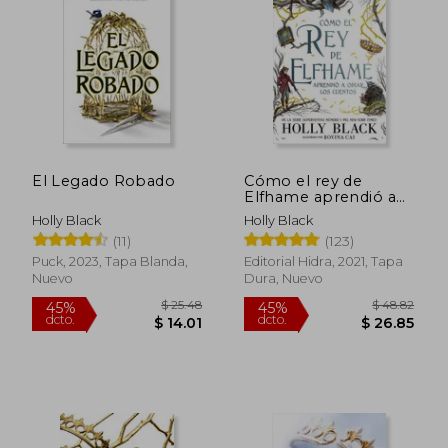
45%
45%
dcto.
dcto.
$ 30.10
$ 87.
El Legado Robado
Cómo el rey de
Elfhame aprendió a
odiar los cuentos
Holly Black
Holly Black
(11)
(123)
Puck, 2023, Tapa Blanda,
Editorial Hidra, 2021, Tapa
Nuevo
Dura, Nuevo