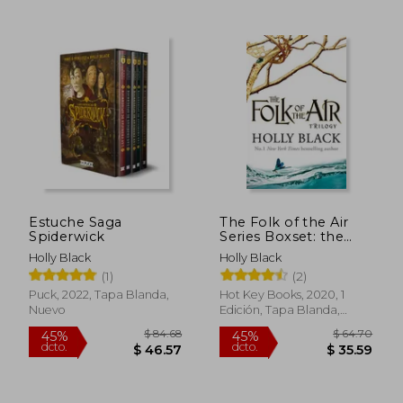
$ 27.83
$ 27.
45%
45%
dcto.
dcto.
$ 15.31
$ 15.
Estuche Saga
The Folk of the Air
Spiderwick
Series Boxset: the
Cruel Prince, The
Holly Black
Holly Black
Wicked King & The
(1)
(2)
Queen of Nothing
(en Inglés)
Puck, 2022, Tapa Blanda,
Hot Key Books, 2020, 1
Nuevo
Edición, Tapa Blanda,
Nuevo