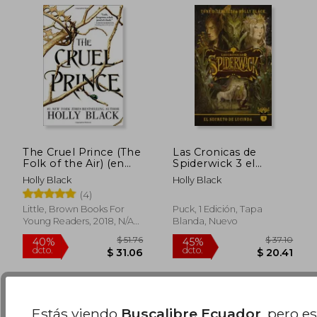
The Cruel Prince (The
Las Cronicas de
Folk of the Air) (en
Spiderwick 3 el
Inglés)
Secreto de Lucinda
Holly Black
Holly Black
(4)
$ 35.
Little, Brown Books For
Puck, 1 Edición, Tapa
45%
dcto.
$ 24.70
$ 19.
Young Readers, 2018, N/A
Blanda, Nuevo
Edición, Tapa Dura, Nuevo
Estás viendo
Buscalibre Ecuador
, pero e