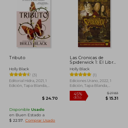
Tributo
Las Cronicas de
Spiderwick 1: El Libro
de las Criaturas
Holly Black
Holly Black
(3)
(1)
Editorial Hidra, 2021, 1
Ediciones Urano, 2022, 1
Edición, Tapa Blanda,
Edición, Tapa Blanda,
Nuevo
Nuevo
$ 25.48
$ 25.
45%
45%
Disponible
Usado
dcto.
dcto.
$ 14.01
$ 14.
en Buen Estado a
$ 22.57
.
Comprar Usado