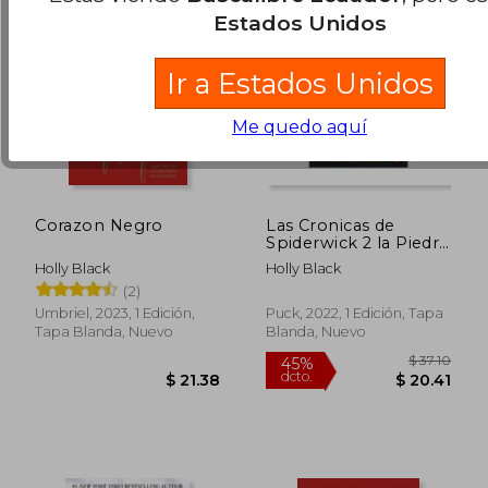
Estados Unidos
Ir a Estados Unidos
Me quedo aquí
Corazon Negro
Las Cronicas de
Spiderwick 2 la Piedra
Clarividente
Holly Black
Holly Black
(2)
Umbriel, 2023, 1 Edición,
Puck, 2022, 1 Edición, Tapa
Tapa Blanda, Nuevo
Blanda, Nuevo
$ 116.50
$ 72.
45%
40%
dcto.
dcto.
$ 64.07
$ 43.