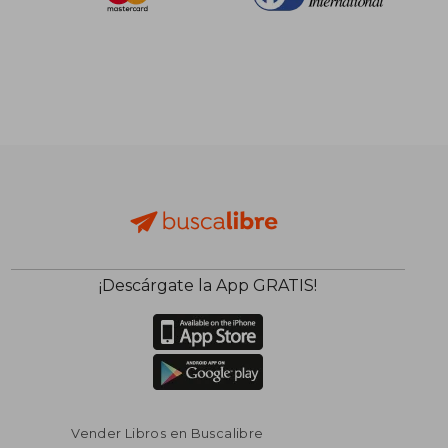
¡Descárgate la App GRATIS!
$ 37.10
$ 62.
45%
45%
dcto.
dcto.
$ 20.41
$ 34.
Vender Libros en Buscalibre