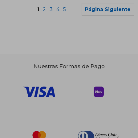
1
2
3
4
5
Página Siguiente
Nuestras Formas de Pago
$ 35.74
$ 61
45%
45%
dcto.
dcto.
$ 19.66
$ 33.