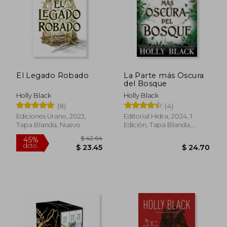
El Legado Robado
La Parte más Oscura
$ 60.46
del Bosque
45%
dcto.
$ 33.25
$ 22.
Holly Black
Holly Black
(8)
(4)
Ediciones Urano, 2023,
Editorial Hidra, 2024, 1
Tapa Blanda, Nuevo
Edición, Tapa Blanda,
Nuevo