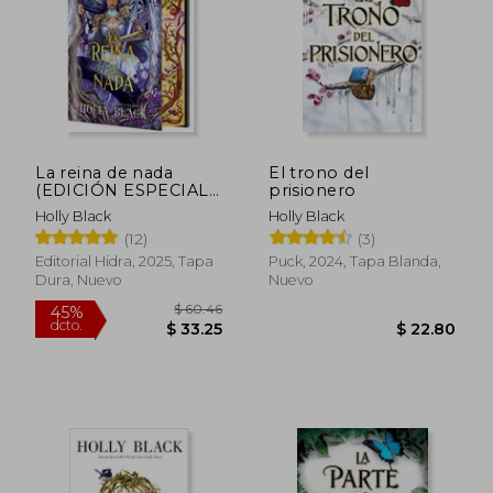
$ 60.
45%
dcto.
$ 27.55
$ 33.
La reina de nada
El trono del
(EDICIÓN ESPECIAL
prisionero
LIMITADA)
Holly Black
Holly Black
(12)
(3)
Editorial Hidra, 2025, Tapa
Puck, 2024, Tapa Blanda,
Dura, Nuevo
Nuevo