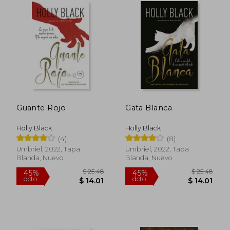
Guante Rojo
Gata Blanca
$ 136.94
$ 23.
45%
45%
Holly Black
Holly Black
dcto.
dcto.
$ 75.31
$ 12.
(4)
(8)
Umbriel, 2022, Tapa
Umbriel, 2022, Tapa
Blanda, Nuevo
Blanda, Nuevo