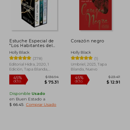
Estuche Especial de
Corazón negro
"Los Habitantes del
Aire"
Holly Black
Holly Black
(378)
(1)
$ 42.64
45%
dcto.
$ 23.45
$ 24.
Editorial Hidra, 2020, 1
Umbriel, 2023, Tapa
Edición, Tapa Blanda,
Blanda, Nuevo
Nuevo
Disponible
Usado
en Buen Estado a
$ 66.45
.
Comprar Usado