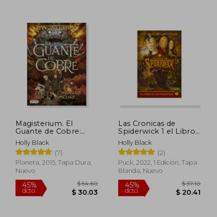
$ 27.83
$ 27.
45%
45%
dcto.
dcto.
$ 15.31
$ 15.
Magisterium. El
Las Cronicas de
Guante de Cobre:
Spiderwick 1 el Libro
Magisterium 2 (Isla
de las Criaturas
Holly Black
Holly Black
del Tiempo)
(7)
(2)
Planeta, 2015, Tapa Dura,
Puck, 2022, 1 Edición, Tapa
Nuevo
Blanda, Nuevo