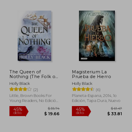
$ 41.03
$ 42.
45%
45%
dcto.
dcto.
$ 22.57
$ 23.
The Queen of
Magisterium La
Nothing (The Folk of
Prueba de Hierro
the air (3)) (en Inglés)
Holly Black
Holly Black
(2)
(6)
Little, Brown Books For
Planeta-Espana, 2014, 1o
Young Readers, No Edición,
Edición, Tapa Dura, Nuevo
Tapa Blanda, Nuevo