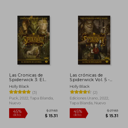
Las Cronicas de
Las crónicas de
Spiderwick 3: El
Spiderwick Vol. 5 -
Secreto de Lucinda
BLACK, HOLLY /
Holly Black
Holly Black
DiTerlizzi, Tony -
(3)
(2)
Libro Físico
Puck, 2022, Tapa Blanda,
Ediciones Urano, 2022,
Nuevo
Tapa Blanda, Nuevo