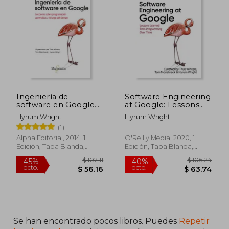
miembro de la Apache Software
Foundation y ha sido profesor visitante en
la Universidad Carnegie Mellon. Su
experiencia combina la práctica industrial
con la investigación académica,
enfocándose en la sostenibilidad y
evolución del software a gran escala.​
Ingeniería de
Software Engineering
software en Google.
at Google: Lessons
Lecciones sobre
Learned From
Hyrum Wright
Hyrum Wright
programación
Programming Over
(1)
aprendidas a lo largo
Time (en Inglés)
del tiempo
Alpha Editorial, 2014, 1
O'Reilly Media, 2020, 1
Edición, Tapa Blanda,
Edición, Tapa Blanda,
Nuevo
Nuevo
Se han encontrado pocos libros. Puedes
Repetir
$ 102.11
$ 106.