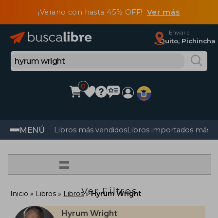
¡Verano con hasta 45% OFF!
Ver más
Enviar a
Quito, Pichincha
0
MENÚ
Libros más vendidos
Libros importados más v
=
Ver Filtros
Inicio
Libros
Libros
Hyrum Wright
Hyrum Wright