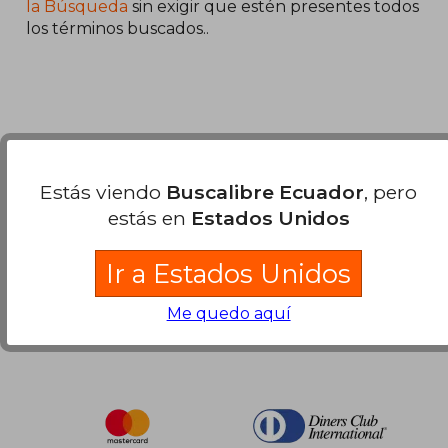
45%
40%
la Búsqueda
sin exigir que estén presentes todos
dcto.
dcto.
$ 56.16
$ 63.
los términos buscados..
Estás viendo
Buscalibre Ecuador
, pero
Nuestras Formas de Pago
estás en
Estados Unidos
Ir a Estados Unidos
Me quedo aquí