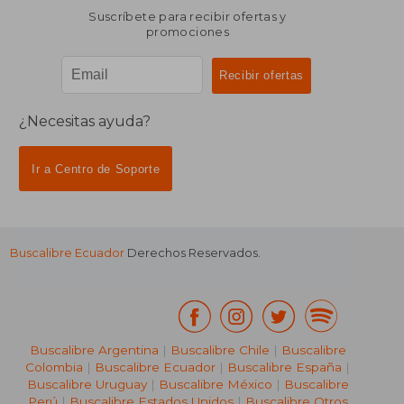
Suscríbete para recibir ofertas y
promociones
¿Necesitas ayuda?
Ir a Centro de Soporte
Buscalibre Ecuador
Derechos Reservados.
Buscalibre Argentina
|
Buscalibre Chile
|
Buscalibre
Colombia
|
Buscalibre Ecuador
|
Buscalibre España
|
Buscalibre Uruguay
|
Buscalibre México
|
Buscalibre
Perú
|
Buscalibre Estados Unidos
|
Buscalibre Otros