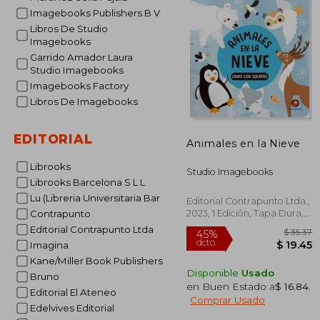
Imagebooks Publishers B V
Libros De Studio
Imagebooks
Garrido Amador Laura
Studio Imagebooks
Imagebooks Factory
Libros De Imagebooks
EDITORIAL
Animales en la Nieve
Librooks
Studio Imagebooks
Librooks Barcelona S L L
Lu (Libreria Universitaria Bar
Editorial Contrapunto Ltda.,
2023, 1 Edición, Tapa Dura,
Contrapunto
Nuevo
Editorial Contrapunto Ltda
Imagina
Kane/Miller Book Publishers
Disponible
Usado
Bruno
en Buen Estado a
$ 16.84
.
Editorial El Ateneo
Comprar Usado
Edelvives Editorial