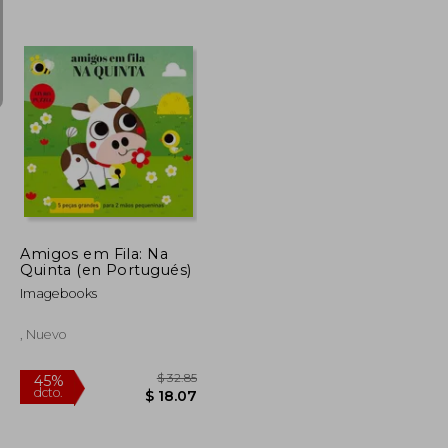
$ 29.04
$ 29.04
45%
dcto.
$ 15.97
$ 15.97
Amigos em Fila: Na
Quinta (en Portugués)
Imagebooks
, Nuevo