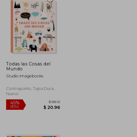
Todas las Cosas del
Mundo
Studio Imagebooks
Contrapunto, Tapa Dura,
Nuevo
$ 48.56
$ 38.12
45%
dcto.
$ 26.71
$ 20.96