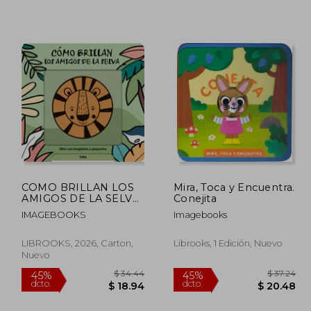
 35.37
$ 38.12
45%
45%
dcto.
dcto.
19.45
$ 20.96
COMO BRILLAN LOS
Mira, Toca y Encuentra.
AMIGOS DE LA SELVA
Conejita
(en Castellano)
IMAGEBOOKS
Imagebooks
LIBROOKS, 2026, Carton,
Librooks, 1 Edición, Nuevo
Nuevo