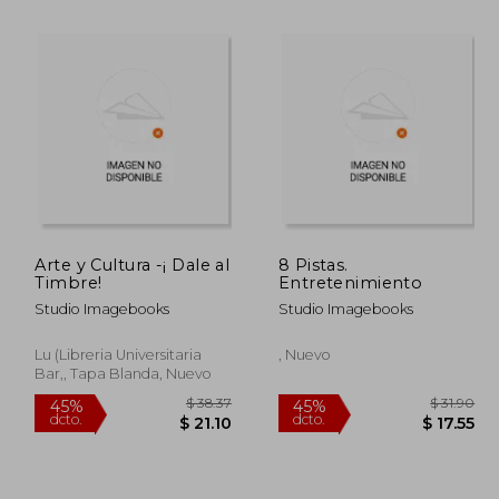
Arte y Cultura -¡ Dale al
8 Pistas.
Timbre!
Entretenimiento
 34.44
$ 34.44
45%
45%
dcto.
dcto.
Studio Imagebooks
Studio Imagebooks
18.94
$ 18.94
Lu (Libreria Universitaria
, Nuevo
Bar,, Tapa Blanda, Nuevo