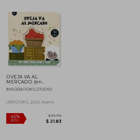
$ 31.58
$ 32.85
45%
dcto.
$ 17.37
$ 18.07
OVEJA VA AL
MERCADO (en
Castellano)
IMAGEBOOKS,STUDIO
LIBROOKS, 2025, Nuevo