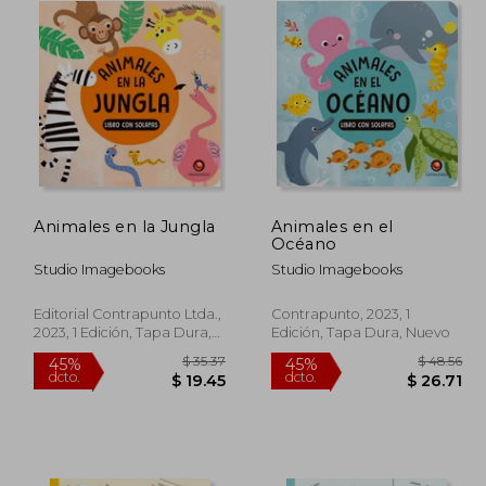
Animales en la Jungla
Animales en el
Océano
Studio Imagebooks
Studio Imagebooks
Editorial Contrapunto Ltda.,
Contrapunto, 2023, 1
2023, 1 Edición, Tapa Dura,
Edición, Tapa Dura, Nuevo
Nuevo
$ 38.12
$ 35.37
45%
45%
dcto.
dcto.
20.96
$ 19.45