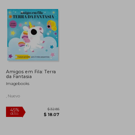
Amigos em Fila: Terra
da Fantasia
$ 38.37
$ 39.70
45%
dcto.
Imagebooks
$ 21.10
$ 21.83
, Nuevo