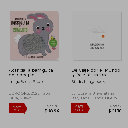
 29.04
$ 31.58
45%
45%
dcto.
dcto.
15.97
$ 17.37
Acaricia la barriguita
De Viaje por el Mundo
del conejito
-¡ Dale al Timbre!
ImageBooks, Studio
Studio Imagebooks
LIBROOKS, 2025, Tapa
Lu (Libreria Universitaria
Dura, Nuevo
Bar,, Tapa Blanda, Nuevo