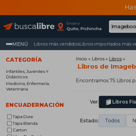
Has
Enviar a
Quito, Pichincha
MENÚ
Libros más vendidos
Libros importados más v
Inicio
Libros
Libros
CATEGORÍA
Libros de Image
Infantiles, Juveniles Y
Didácticos
Encontramos 75 Libros 
Medicina, Enfermería,
Veterinaria
Ver:
Libros Fí
ENCUADERNACIÓN
Tapa Dura
Estado:
Todos
N
Tapa Blanda
Carton