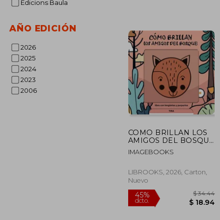
Edicions Baula
$
45%
dcto.
$ 
AÑO EDICIÓN
2026
2025
2024
2023
2006
COMO BRILLAN LOS
AMIGOS DEL BOSQUE
(en Castellano)
IMAGEBOOKS
LIBROOKS, 2026, Carton,
Nuevo