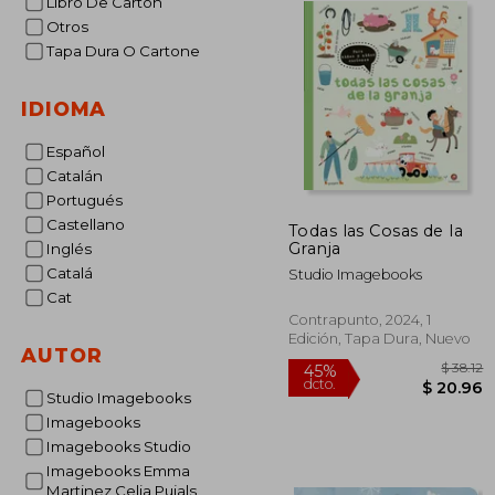
Libro De Cartón
Otros
Tapa Dura O Cartone
IDIOMA
Español
Catalán
Portugués
Castellano
Todas las Cosas de la
Granja
Inglés
Catalá
Studio Imagebooks
Cat
Contrapunto, 2024, 1
Edición, Tapa Dura, Nuevo
AUTOR
Studio Imagebooks
Imagebooks
Imagebooks Studio
45%
Imagebooks Emma
dcto.
$ 
Martinez Celia Pujals