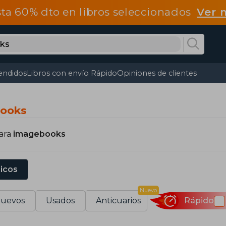
ta 60% dto en libros seleccionados
Ver 
endidos
Libros con envío Rápido
Opiniones de clientes
books
para
imagebooks
sicos
Nuevo
uevos
Usados
Anticuarios
Rápido