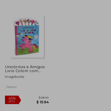
$ 38.12
$ 38.02
45%
dcto.
$ 20.96
$ 20.91
Unicórnios e Amigos:
Livro Colorir com
Lápis (en Portugués)
Imagebooks
, Nuevo