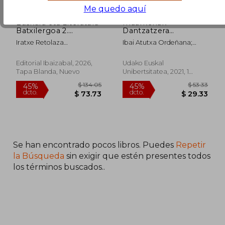
Me quedo aquí
Euskara eta Literatura
Indarkeriak
Batxilergoa 2.
Dantzatzera
Ikaslearen liburua +
Behartzen Gaituzte:
Iratxe Retolaza
Ibai Atutxa Ordeñana;
Literatura USAP (en
Gatazka Armatuaren
Gutierrez;Itsaso Garmendia
Iratxe Retolaza Gutierrez;
Euskera)
Irakurketa Feministak
Agirre
Lorea Azpeitia Anta; Olatz
(en Euskera)
Editorial Ibaizabal, 2026,
Udako Euskal
Dañobeitia Ceballos;
Tapa Blanda, Nuevo
Unibertsitatea, 2021, 1
Onintza Odriozola Irizar;
Edición, Tapa Blanda,
Eider Rodriguez Martin;
Nuevo
Ana Villagran Arrastoa
Se han encontrado pocos libros. Puedes
Repetir
la Búsqueda
sin exigir que estén presentes todos
los términos buscados..
$ 134.05
$ 53.
45%
45%