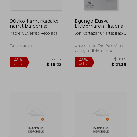
90eko hamarkadako
Egungo Euskal
narratiba berria:
Eleberriaren Historia
literatur kritika
Iratxe Gutierrez Retolaza
Jon Kortazar Uriarte; Iratxe
(euskera)
(Eds.) Retolaza Gutiérrez
Bbk, Nuevo
Universidad Del País Vasco,
2007, 1 Edición, Tapa
Blanda, Nuevo
$ 29.51
$ 38.
45%
45%
dcto.
dcto.
$ 16.23
$ 21.