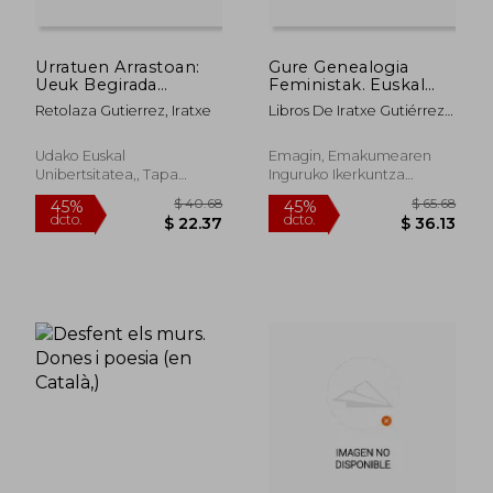
Urratuen Arrastoan:
Gure Genealogia
Ueuk Begirada
Feministak. Euskal
Literarioa Hauspotu
Herriko Mugimendu
Retolaza Gutierrez, Iratxe
Libros De Iratxe Gutiérrez
Zuenekoa
Feministaren Kronika
Retolaza
bat (en Euskera)
Udako Euskal
Emagin, Emakumearen
Unibertsitatea,, Tapa
Inguruko Ikerkuntza
Blanda, Nuevo
Sustatzeko Elkartea, Tapa
Blanda, Nuevo
$ 40.68
$ 65.
45%
45%
dcto.
dcto.
$ 22.37
$ 36.