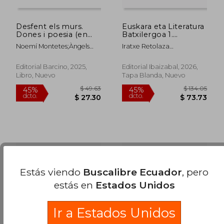
Desfent els murs.
Euskara eta Literatura
Dones i poesia (en
Batxilergoa 1.
Català,)
Ikaslearen liburua +
Noemí Montetes;Àngels
Iratxe Retolaza
Hizkuntzan trebatzen
Marzo;Àngels
Gutierrez;Itsaso Garmendia
(en Euskera)
Cabré;Miriam Reyes;Iratxe
Agirre
Editorial Barcino, 2025,
Editorial Ibaizabal, 2026,
Retolaza
Libro, Nuevo
Tapa Blanda, Nuevo
Estás viendo
Buscalibre Ecuador
, pero
estás en
Estados Unidos
$ 49.63
$ 134.
45%
45%
dcto.
dcto.
$ 27.30
$ 73.
Ir a Estados Unidos