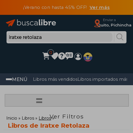
¡Verano con hasta 45% OFF!
Ver más
Enviar a
Quito, Pichincha
0
MENÚ
Libros más vendidos
Libros importados más v
=
Ver Filtros
Inicio
Libros
Libros
Libros de Iratxe Retolaza