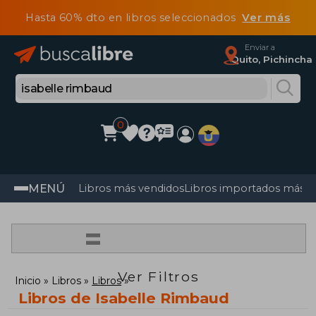
Hasta 60% dto en libros seleccionados
Ver más
Enviar a
Quito, Pichincha
0
MENÚ
Libros más vendidos
Libros importados más v
=
Ver Filtros
Inicio
Libros
Libros
Libros de Isabelle Rimbaud