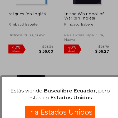
reliques (en Inglés)
In the Whirlpool of
War (en Inglés)
Rimbaud, Isabelle
Rimbaud, Isabelle
Bibliolife, 2009, Nuevo
Palala Press, Tapa Dura,
Nuevo
Estás viendo
Buscalibre Ecuador
, pero
estás en
Estados Unidos
$ 93.34
$ 93.
40%
40%
dcto.
dcto.
$ 56.00
$ 56.
Ir a Estados Unidos