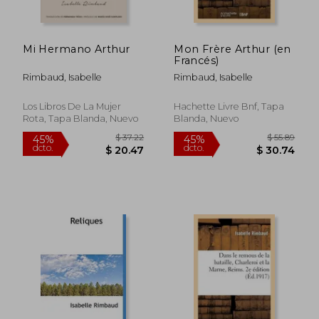
Mi Hermano Arthur
Mon Frère Arthur (en
Francés)
Rimbaud, Isabelle
Rimbaud, Isabelle
Los Libros De La Mujer
Hachette Livre Bnf, Tapa
Rota, Tapa Blanda, Nuevo
Blanda, Nuevo
$ 37.22
$ 55.
45%
45%
dcto.
dcto.
$ 20.47
$ 30.