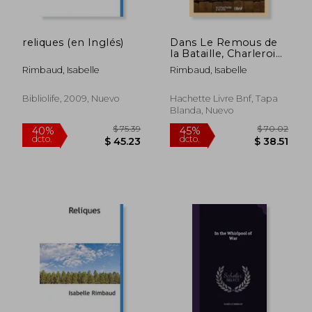
reliques (en Inglés)
Dans Le Remous de
la Bataille, Charleroi
Et La Marne, Reims.
Rimbaud, Isabelle
Rimbaud, Isabelle
2e Édition (en
Francés)
Bibliolife, 2009, Nuevo
Hachette Livre Bnf, Tapa
Blanda, Nuevo
$ 75.39
$ 70.
40%
45%
dcto.
dcto.
$ 45.23
$ 38.