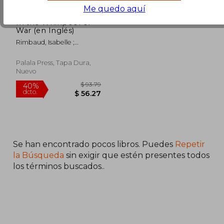
Me quedo aquí
In the Whirlpool of
War (en Inglés)
Rimbaud, Isabelle ;
Williams, Archibald
Palala Press, Tapa Dura,
Nuevo
Se han encontrado pocos libros. Puedes
Repetir
la Búsqueda
sin exigir que estén presentes todos
los términos buscados..
$ 93.79
40%