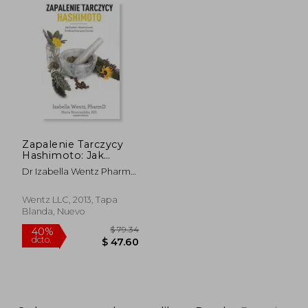
Zapalenie Tarczycy
Hashimoto: Jak
Znalezc i
Dr Izabella Wentz Pharmd;
Wyeliminowac
Dr Marta Nowosadzka MD;
Zrodlowa Przyczyne
Izabella Wentz
Choroby (en Polaco)
Wentz LLC, 2013, Tapa
Blanda, Nuevo
$ 65.89
$ 56.
40%
45%
dcto.
dcto.
$ 39.53
$ 30.