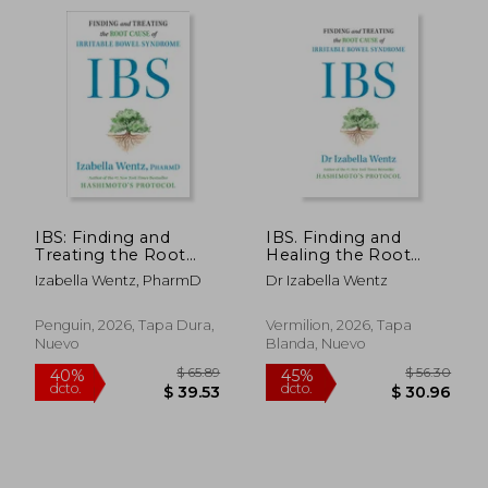
IBS: Finding and
IBS. Finding and
Treating the Root
Healing the Root
Cause of Irritable
Cause
Izabella Wentz, PharmD
Dr Izabella Wentz
Bowel Syndrome (en
Inglés)
$ 61.84
$ 64.
45%
45%
Penguin, 2026, Tapa Dura,
Vermilion, 2026, Tapa
dcto.
dcto.
$ 34.01
$ 35.
Nuevo
Blanda, Nuevo