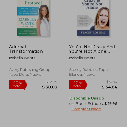
$ 75.74
$ 50
45%
45%
dcto.
dcto.
$ 41.66
$ 27.
Adrenal
You're Not Crazy And
Transformation
You're Not Alone:
Protocol: A 4-Week
Losing the Victim,
Izabella Wentz
Izabella Wentz
Plan to Release
Finding Your Sense of
Stress Symptoms
Humor, and Learning
and go From
to Love Yourself
Avery Publishing Group,
Stacey Robbins, Tapa
Surviving to Thriving
Through Hashimoto's
Tapa Dura, Nuevo
Blanda, Nuevo
(en Inglés)
(en Inglés)
Disponible
Usado
en Buen Estado a
$ 19.96
.
Comprar Usado