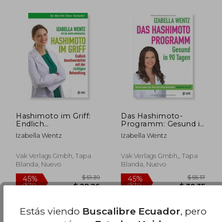
$ 63.39
$ 57.
40%
40%
dcto.
dcto.
$ 38.03
$ 34.
Hashimoto im Griff:
Das Hashimoto-
Endlich
Programm: Gesund in
Beschwerdefrei mit
90 Tagen (en
Izabella Wentz
Izabella Wentz
der Richtigen
Alemán)
Behandlung (en
Alemán)
Vak Verlags Gmbh, Tapa
Vak Verlags Gmbh,, Tapa
Blanda, Nuevo
Blanda, Nuevo
Estás viendo
Buscalibre Ecuador
, pero