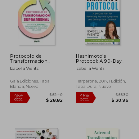
45%
45%
dcto.
dcto.
$ 24.50
$ 22.
Protocolo de
Hashimoto's
Transformacion
Protocol: A 90-Day
Suprarrenal
Plan for Reversing
Izabella Wentz
Izabella Wentz
Thyroid Symptoms
and Getting Your Life
Back (en Inglés)
Gaia Ediciones, Tapa
Harperone, 2017, 1 Edición,
Blanda, Nuevo
Tapa Dura, Nuevo