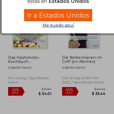
estás en
Estados Unidos
Ir a Estados Unidos
Me quedo aquí
Das Hashimoto-
Die Nebennieren im
Kochbuch:
Griff (en Alemán)
$ 51.39
$ 55
45%
45%
Ernährungspläne und
dcto.
dcto.
Izabella Wentz
Izabella Wentz
$ 28.26
$ 30.
Über 125 Heilende
Rezepte für Eine
Gesunde Schilddrüse
Riva Verlag,, Tapa Blanda,
Vak Verlags Gmbh Okt
(en Alemán)
Nuevo
2023,, Tapa Blanda, Nuevo