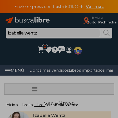
Envío express con hasta 50% OFF
Ver más
Enviar a
Quito, Pichincha
0
MENÚ
Libros más vendidos
Libros importados más v
=
Ver Filtros
Inicio
Libros
Libros
Izabella Wentz
Izabella Wentz