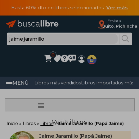
Hasta 60% dto en libros seleccionados
Ver más
Enviar a
Quito, Pichincha
0
MENÚ
Libros más vendidos
Libros importados más v
=
Ver Filtros
Inicio
Libros
Libros
Jaime Jaramillo (Papá Jaime)
Jaime Jaramillo (Papá Jaime)