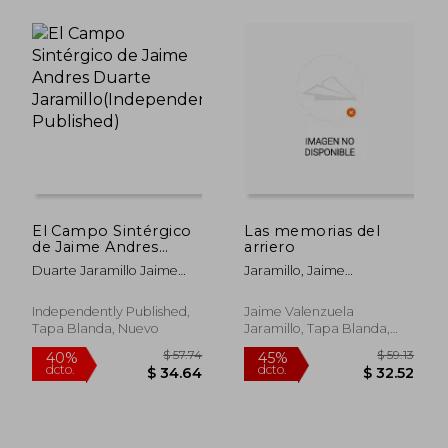
$ 43.12
$ 32.
45%
45%
dcto.
dcto.
El Campo Sintérgico
Las memorias del
$ 23.72
$ 18.
de Jaime Andres
arriero
Duarte
Duarte Jaramillo Jaime
Jaramillo, Jaime
Jaramillo(Independently
Andres
Valenzuela
Published)
Independently Published,
Jaime Valenzuela
Tapa Blanda, Nuevo
Jaramillo, Tapa Blanda,
Nuevo