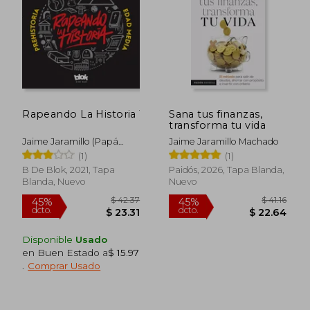
$ 47.35
$ 30.
45%
45%
dcto.
dcto.
$ 26.04
$ 16.
Rapeando La Historia 1
Sana tus finanzas,
transforma tu vida
Jaime Jaramillo (Papá
Jaime Jaramillo Machado
Jaime)
(1)
(1)
B De Blok, 2021, Tapa
Paidós, 2026, Tapa Blanda,
Blanda, Nuevo
Nuevo
Disponible
Usado
en Buen Estado a
$ 15.97
.
Comprar Usado