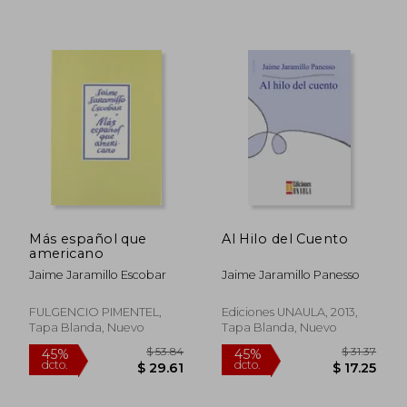
$ 31.98
$ 44.
45%
40%
dcto.
dcto.
$ 17.59
$ 26.
Más español que
Al Hilo del Cuento
americano
Jaime Jaramillo Escobar
Jaime Jaramillo Panesso
FULGENCIO PIMENTEL,
Ediciones UNAULA, 2013,
Tapa Blanda, Nuevo
Tapa Blanda, Nuevo