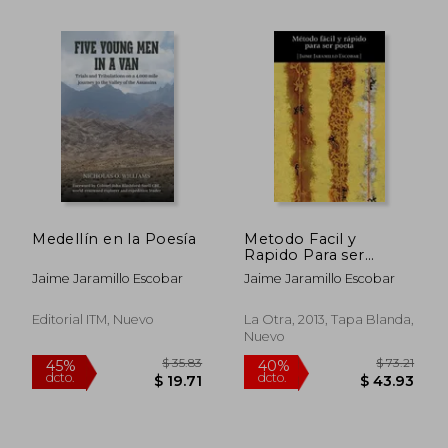
$ 80.52
$ 41.
45%
45%
dcto.
dcto.
$ 44.29
$ 22.
Medellín en la Poesía
Metodo Facil y
Rapido Para ser
Poeta
Jaime Jaramillo Escobar
Jaime Jaramillo Escobar
Editorial ITM, Nuevo
La Otra, 2013, Tapa Blanda,
Nuevo