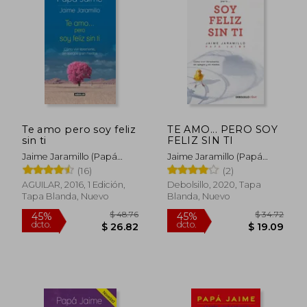
título de Embajador Mundial de la Paz en
2002.-
Te amo pero soy feliz
TE AMO... PERO SOY
sin ti
FELIZ SIN TI
Jaime Jaramillo (Papá
Jaime Jaramillo (Papá
Jaime)
Jaime)
(16)
(2)
AGUILAR, 2016, 1 Edición,
Debolsillo, 2020, Tapa
Tapa Blanda, Nuevo
Blanda, Nuevo
$ 48.76
$ 34.