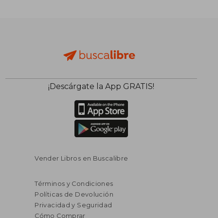
$ 133.69
$ 133.
45%
45%
dcto.
dcto.
$ 73.53
$ 73.
¡Descárgate la App GRATIS!
Vender Libros en Buscalibre
Términos y Condiciones
Políticas de Devolución
Privacidad y Seguridad
Cómo Comprar