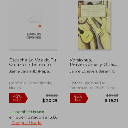
Escucha La Voz de Tu
Versiones,
Corazón / Listen to
Perversiones y Otras
the Voice in Your
Inversiones
Jaime Jaramillo (Papá
Jaime Echeverri Jaramillo
Heart
Jaime)
Debolsillo, Tapa Blanda,
Editora Regional De
Nuevo
Extremadura, 2009, Tapa
Blanda,
Usado
$ 49.72
$ 38.
45%
45%
dcto.
dcto.
$ 27.34
$ 21.
Disponible
Usado
en Buen Estado a
$ 15.66
.
Comprar Usado