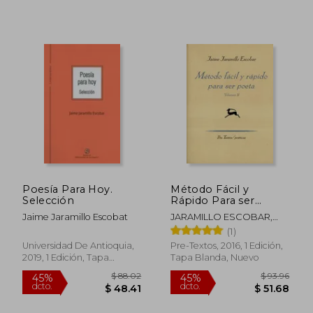
Poesía Para Hoy.
Método Fácil y
Selección
Rápido Para ser
Poeta - Volumen ii: 2
Jaime Jaramillo Escobat
JARAMILLO ESCOBAR,
(Poéticas) - Jaime
Jaime
(1)
Jaramillo Escobar -
Libro Físico
Universidad De Antioquia,
Pre-Textos, 2016, 1 Edición,
2019, 1 Edición, Tapa
Tapa Blanda, Nuevo
Blanda, Nuevo