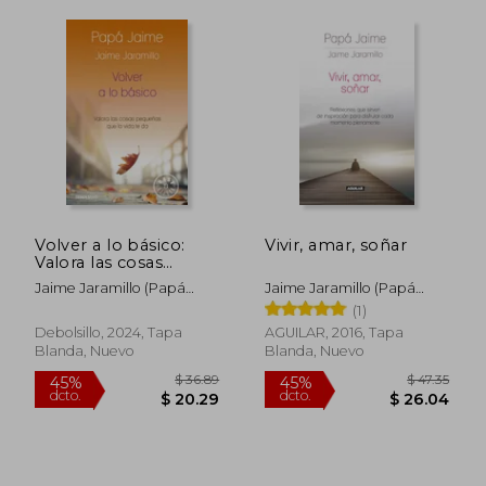
Volver a lo básico:
Vivir, amar, soñar
Valora las cosas
$ 34.43
$ 35.
45%
45%
pequeñas que la vida
dcto.
dcto.
Jaime Jaramillo (Papá
Jaime Jaramillo (Papá
$ 18.93
$ 19.
te da
Jaime)
Jaime)
(1)
Debolsillo, 2024, Tapa
AGUILAR, 2016, Tapa
Blanda, Nuevo
Blanda, Nuevo