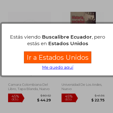
$ 88.02
$ 93.
45%
45%
dcto.
dcto.
$ 48.41
$ 51.
Estás viendo
Buscalibre Ecuador
, pero
estás en
Estados Unidos
Ir a Estados Unidos
Teoría del Jazz
Historia Sociedad y
Me quedo aquí
Cultura Ensayos y
Conferencias
Jaramillo Arias, Jaime
Jaime Jaramillo Uribe
(Obras Completas)
Camara Colombiana Del
Universidad De Los Andes,
Libro, Tapa Blanda, Nuevo
Nuevo