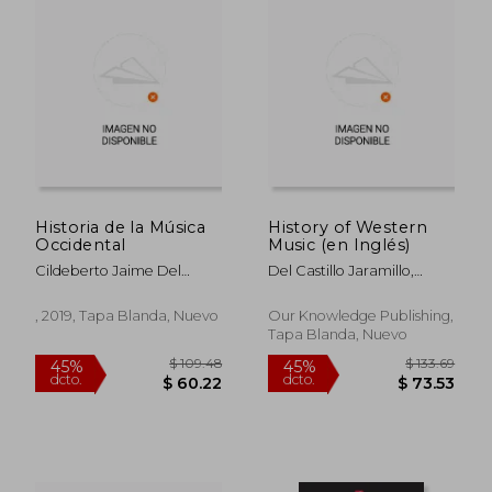
Historia de la Música
History of Western
Occidental
Music (en Inglés)
Cildeberto Jaime Del
Del Castillo Jaramillo,
Castillo Jaramillo
Cildeberto Jaime
, 2019, Tapa Blanda, Nuevo
Our Knowledge Publishing,
Tapa Blanda, Nuevo
$ 80.78
$ 40.
45%
40%
dcto.
dcto.
$ 44.43
$ 24.