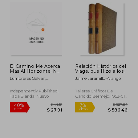
El Camino Me Acerca
Relación Histórica del
Más Al Horizonte: No
Viage, que Hizo a los
Volveré La Vista Atrás
Reynos del Perú y
Lumbreras Galván,
Jaime Jaramillo-Arango
Chile el Botánico D.
Gabriela ; Jaramillo
Hipolito Ruiz en el
Corrales, Jaime Ignacio
$ 57.74
$ 59
1777 Hasta el de 1788,
Independently Published,
Talleres Gráficos De
40%
45%
en Cuya Época
dcto.
dcto.
$ 34.64
$ 32.
Tapa Blanda, Nuevo
Candido Bermejo, 1952-01-
Regresó a Madrid... (2
01, Leatherbound,
Usado
tomos)