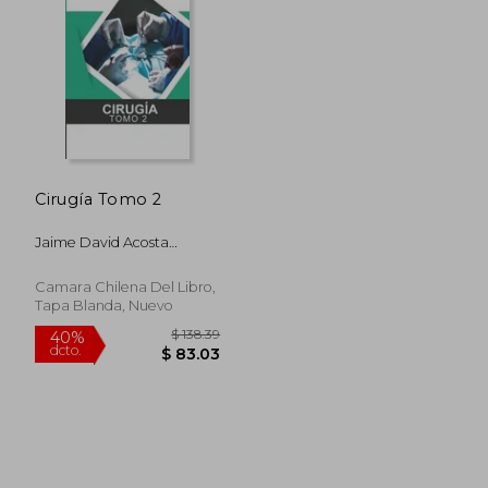
Cirugía Tomo 2
Jaime David Acosta
España, Mario Rafael ;
Kevin Andrés Arroyo
Camara Chilena Del Libro,
Maldonado, Viviana ; Paola
Tapa Blanda, Nuevo
Alexandra Palacios
Jaramillo, Mich