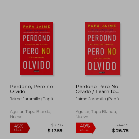
Perdono, Pero no
Perdono Pero No
Olvido
Olvido / Learn to
Forgive Without
Jaime Jaramillo (Papá
Jaime Jaramillo (Papá
Forgetting What
Jaime)
Jaime)
Happened
Aguilar, Tapa Blanda,
Aguilar, Tapa Blanda,
$ 36.89
$ 34.
45%
45%
Nuevo
Nuevo
dcto.
dcto.
$ 20.29
$ 19.