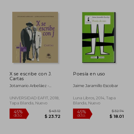
$ 53.84
$ 31
45%
45%
dcto.
dcto.
$ 29.61
$ 17.
X se escribe con J.
Poesía en uso
Cartas
Jotamario Arbeláez -
Jaime Jaramillo Escobar
Jaime Jaramillo Escobar
UNIVERSIDAD EAFIT, 2018,
Luna Libros, 2014, Tapa
Tapa Blanda, Nuevo
Blanda, Nuevo