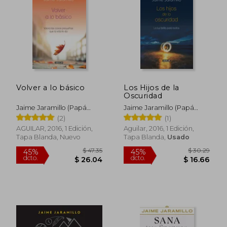
$ 47.35
$ 45.
45%
45%
dcto.
dcto.
$ 26.04
$ 25.
Volver a lo básico
Los Hijos de la
Oscuridad
Jaime Jaramillo (Papá
Jaime Jaramillo (Papá
Jaime)
Jaime)
(2)
(1)
AGUILAR, 2016, 1 Edición,
Aguilar, 2016, 1 Edición,
Tapa Blanda, Nuevo
Tapa Blanda,
Usado