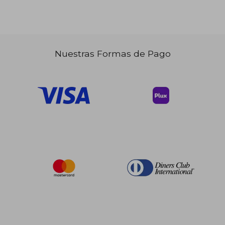
$ 133.69
$ 133.
45%
45%
dcto.
dcto.
$ 73.53
$ 73.
Nuestras Formas de Pago