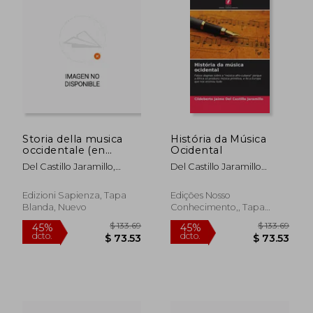
Storia della musica
História da Música
occidentale (en
Ocidental
Italiano)
Del Castillo Jaramillo,
Del Castillo Jaramillo
Cildeberto Jaime
Cildeberto Jaime
Edizioni Sapienza, Tapa
Edições Nosso
Blanda, Nuevo
Conhecimento,, Tapa
Blanda, Nuevo
$ 46.51
$ 627.
40%
7%
dcto.
dcto.
$ 27.91
$ 586.