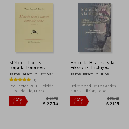
Método Fácil y
Entre la Historia y la
Rápido Para ser
Filosofía. Incluye
Poeta
Historia de Pereira
Jaime Jaramillo Escobar
Jaime Jaramillo Uribe
1863-1963
(1)
$ 36.89
$ 47.
45%
45%
Pre-Textos, 2011, 1 Edición,
Universidad De Los Andes,
dcto.
dcto.
$ 20.29
$ 26.
Tapa Blanda, Nuevo
2017, 2 Edición, Tapa
Blanda, Nuevo