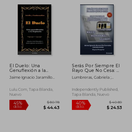
El Duelo: Una
Serás Por Siempre El
Genuflexión a la
Rayo Que No Cesa: Es
$ 35.83
$ 73
Espinela
Mi Homenaje Al Más
45%
40%
Jaime Ignacio Jaramillo
Lumbreras, Gabriela ;
Grande Poeta de
dcto.
dcto.
$ 19.71
$ 43.
Corrales
Jaramillo Corrales, Jaime
Todos Los Tiempos
Ignacio
Lulu.Com, Tapa Blanda,
Independently Published,
Nuevo
Tapa Blanda, Nuevo