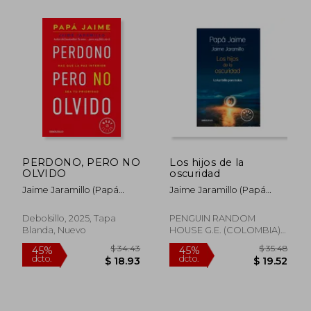
$ 42.37
$ 41
45%
45%
dcto.
dcto.
$ 23.31
$ 22.
PERDONO, PERO NO
Los hijos de la
OLVIDO
oscuridad
Jaime Jaramillo (Papá
Jaime Jaramillo (Papá
Jaime)
Jaime)
Debolsillo, 2025, Tapa
PENGUIN RANDOM
Blanda, Nuevo
HOUSE G.E. (COLOMBIA),
2023, Tapa Blanda, Nuevo