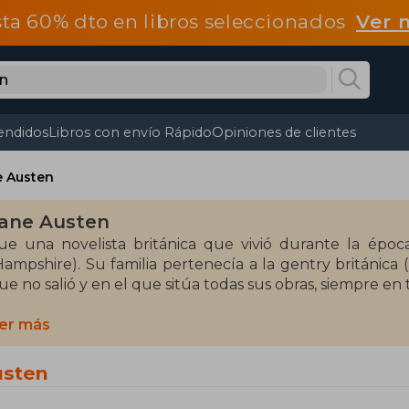
ta 60% dto en libros seleccionados
Ver 
endidos
Libros con envío Rápido
Opiniones de clientes
e Austen
ane Austen
ue una novelista británica que vivió durante la époc
Hampshire). Su familia pertenecía a la gentry británica 
ue no salió y en el que sitúa todas sus obras, siempre en
a sido llevada al cine en numerosas ocasiones, algunas 
er más
ás fuerte que el orgullo de 1940 dirigido por Robert
aurence Olivier y en otras haciendo adaptaciones a 
usten
daptación libre de Emma. Otras versiones son la de Sen
000, y las de Orgullo y prejuicio en 2004 (dirigida p