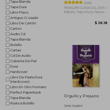
Tapa Blanda
(148)
Tapa Dura
PENGUIN CLÁSICOS, 2017, 1
Edición, Tapa Dura, Nuevo
Libro Físico
Antiguo O Usado
Libro De Cartón
Carton
Audio Cd
Tapa Blanda
Bolsillo
$ 
Cartas
Cd De Audio
Cubierta De Piel
Dura
Hardcover
Libro De Pasta Dura
(Hardcover)
Libro En Otro Formato
Perfect Paperback
Orgullo y Prejuicio
Tapa Blanda
Rústica Bolsillo
Jane Austen