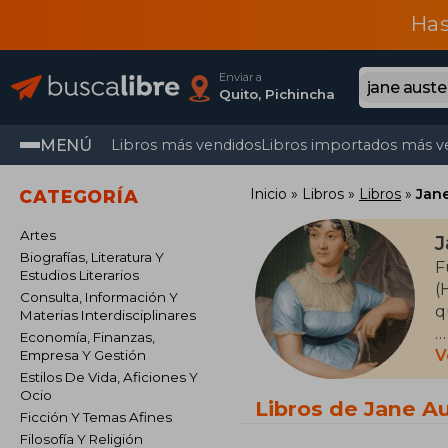
Has
Enviar a
Quito, Pichincha
MENÚ
Libros más vendidos
Libros importados más v
Inicio
Libros
Libros
Jan
CATEGORÍA
Artes
J
Biografías, Literatura Y
F
Estudios Literarios
(
Consulta, Información Y
q
Materias Interdisciplinares
Economía, Finanzas,
H
V
Empresa Y Gestión
M
Estilos De Vida, Aficiones Y
Ocio
L
Libros de Jane A
Ficción Y Temas Afines
a
Filosofía Y Religión
2