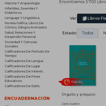
Encontramos 3.700 Libr
Historia Y Arqueología
W
Infantiles, Juveniles Y
Didácticos
S
Lenguaje Y Lingüística
Ver:
Libros Fí
l
Novela Gráfica, Libros De
A
Cómics, Dibujos Animados
e
Salud, Relaciones Y
Estado:
Todos
N
Desarrollo Personal
Sociedad Y Ciencias
Sociales
Calificadores De Período De
Tiempo
Calificadores De Lengua
Calificadores De Lugar
Calificadores De Interés
Calificadores De Fines
Educativos
Calificadores De Estilo
Orgullo y prejuicio
ENCUADERNACIÓN
Rápido
Jane Austen