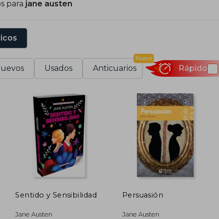
os para
jane austen
right).
in embargo, la versión más fiel y perfecta que hasta aho
sicos
a serie que presentó la BBC protagonizada por Colin Firt
usten sigue despertando hoy en día muestra la vigencia
Nuevo
n la literatura posterior. Su vida también ha sido llevada
uevos
Usados
Anticuarios
Rápido
Sentido y Sensibilidad
Persuasión
Jane Austen
Jane Austen