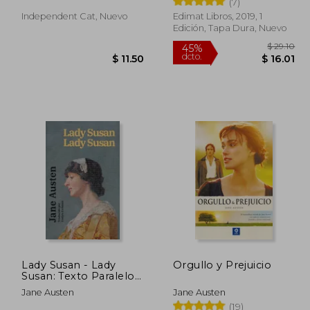
(7)
Independent Cat, Nuevo
Edimat Libros, 2019, 1
Edición, Tapa Dura, Nuevo
45%
dcto.
10.00
$ 11.50
Lady Susan - Lady
Orgullo y Prejuicio
Susan: Texto Paralelo
Bilingüe - Bilingual
Jane Austen
Jane Austen
Edition: Inglés -
(19)
Español