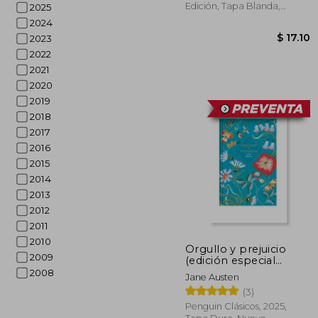
Edición, Tapa Blanda,
2025
Nuevo
2024
2023
2022
2021
2020
2019
2018
2017
2016
2015
2014
2013
2012
2011
2010
Orgullo y prejuicio
2009
(edición especial
limitada)
2008
Jane Austen
$
(3)
Penguin Clásicos, 2025,