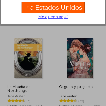
Colofon, 2022, Tapa Blanda,
Austral, 2025, Tapa Dura,
Ir a Estados Unidos
Nuevo
Nuevo
Me quedo aquí
$ 25.59
45%
45%
dcto.
dcto.
13.37
$ 14.07
La Abadía de
Orgullo y prejuicio
Northanger
Jane Austen
Jane Austen
(3)
(39)
Plutón Ediciones, 2014, 1
Blanco & Negro, 2023, Tapa