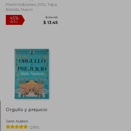
Plutón Ediciones, 2014, Tapa
Blanda, Nuevo
$ 31.58
$ 24.45
45%
dcto.
$ 17.37
$ 13.45
Orgullo y prejuicio
Jane Austen
(289)