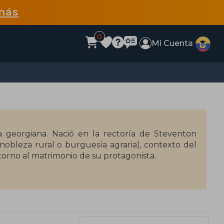
más
0
Mi Cuenta
a georgiana. Nació en la rectoría de Steventon
(nobleza rural o burguesía agraria), contexto del
 torno al matrimonio de su protagonista.
veces reproducidas de forma fiel, como el clásico
 Z. Leonard y protagonizada por Greer Garson y
la época actual, como es el caso de Clueless,
tido y sensibilidad, de 1995; Mansfield Park, de
or Gurinder Chadha) y en 2005 (dirigida por Joe