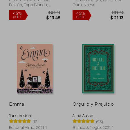
Edición, Tapa Blanda,
Dura, Nuevo
Nuevo
 23.53
$ 24.45
45%
45%
Emma
Orgullo y Prejuicio
dcto.
dcto.
12.94
$ 13.45
Jane Austen
Jane Austen
(12)
(93)
Editorial Alma, 2021, 1
Blanco & Negro, 2021, 1