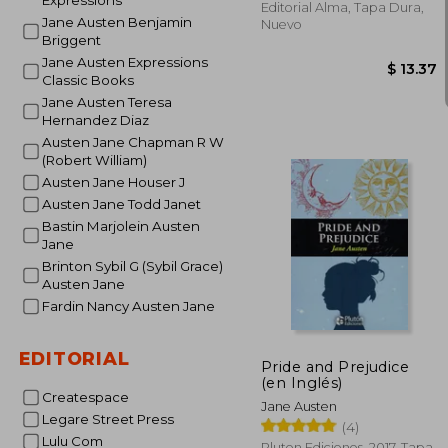
Expressions
Editorial Alma, Tapa Dura,
Jane Austen Benjamin
Nuevo
Briggent
Jane Austen Expressions
Classic Books
Jane Austen Teresa
Hernandez Diaz
Austen Jane Chapman R W
(Robert William)
Austen Jane Houser J
Austen Jane Todd Janet
Bastin Marjolein Austen
Jane
Brinton Sybil G (Sybil Grace)
Austen Jane
Fardin Nancy Austen Jane
$ 
EDITORIAL
Pride and Prejudice
(en Inglés)
Createspace
Jane Austen
Legare Street Press
(4)
Lulu Com
Pluton Ediciones, 2017, Tapa