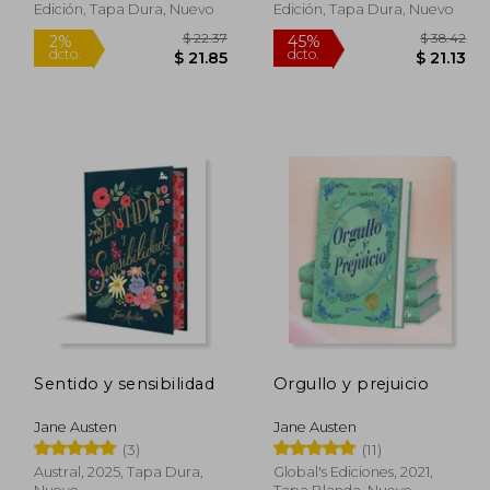
Edición, Tapa Dura, Nuevo
Edición, Tapa Dura, Nuevo
Sentido y sensibilidad
Orgullo y prejuicio
$ 22.37
2%
45%
Jane Austen
Jane Austen
dcto.
dcto.
 17.10
$ 21.85
(3)
(11)
Austral, 2025, Tapa Dura,
Global's Ediciones, 2021,