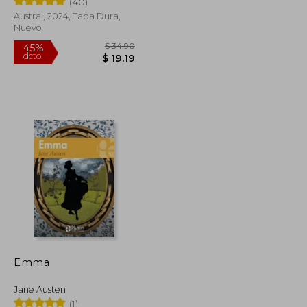
(40)
Austral, 2024, Tapa Dura,
Nuevo
$ 29.10
$ 34.90
45%
dcto.
$ 16.01
$ 19.19
Emma
Jane Austen
(1)