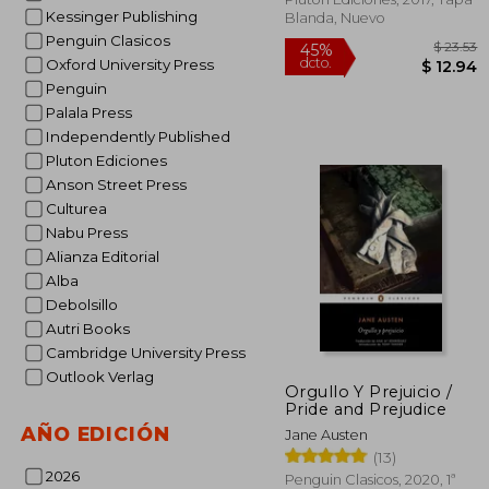
Kessinger Publishing
Blanda, Nuevo
Penguin Clasicos
Oxford University Press
Penguin
Palala Press
Independently Published
Pluton Ediciones
Anson Street Press
Culturea
Nabu Press
Alianza Editorial
Alba
Debolsillo
Autri Books
Cambridge University Press
Outlook Verlag
$
45%
Orgullo Y Prejuicio /
dcto.
$ 
Pride and Prejudice
AÑO EDICIÓN
Jane Austen
(13)
2026
Penguin Clasicos, 2020, 1ª