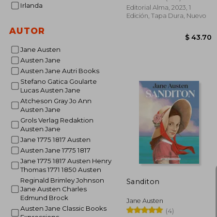
Irlanda
Editorial Alma, 2023, 1
Edición, Tapa Dura, Nuevo
AUTOR
Jane Austen
Austen Jane
Austen Jane Autri Books
Stefano Gatica Goularte
Lucas Austen Jane
Atcheson Gray Jo Ann
Austen Jane
Grols Verlag Redaktion
Austen Jane
$ 
Jane 1775 1817 Austen
Austen Jane 1775 1817
Jane 1775 1817 Austen Henry
Thomas 1771 1850 Austen
Reginald Brimley Johnson
Sanditon
Jane Austen Charles
Edmund Brock
Jane Austen
Austen Jane Classic Books
(4)