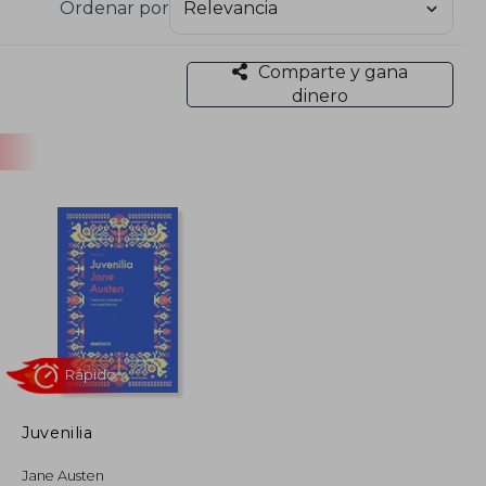
Ordenar por
ra se ha hecho del libro de Orgullo y prejuicio es
Comparte y gana
h y Jennifer Ehle. El interés que la obra de Jane
dinero
 de su pensamiento y la influencia que ha tenido
 al cine con la película Becoming Jane (2007).
Juvenilia
Rápido
Jane Austen