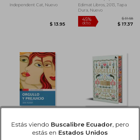
Independent Cat, Nuevo
Edimat Libros, 2013, Tapa
Dura, Nuevo
45%
dcto.
43.70
$ 13.95
Orgullo y Prejuicio
Orgullo y prejuicio
Estás viendo
Buscalibre Ecuador
, pero
Jane Austen
Jane Austen
estás en
Estados Unidos
(4)
(12)