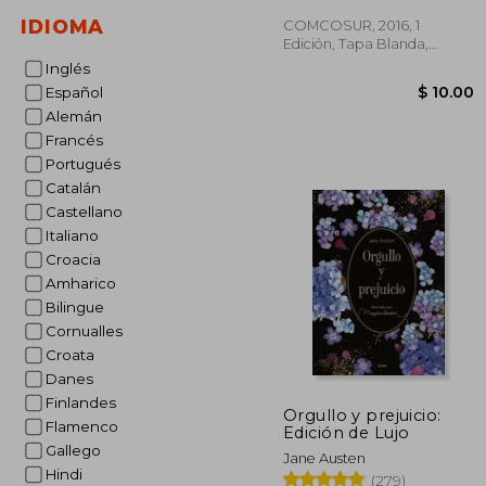
IDIOMA
COMCOSUR, 2016, 1
Edición, Tapa Blanda,
Nuevo
Inglés
Español
Alemán
Francés
Portugués
Catalán
Castellano
Italiano
Croacia
$ 
Amharico
Bilingue
Cornualles
Croata
Danes
Finlandes
Orgullo y prejuicio:
Flamenco
Edición de Lujo
Gallego
Jane Austen
Hindi
(279)