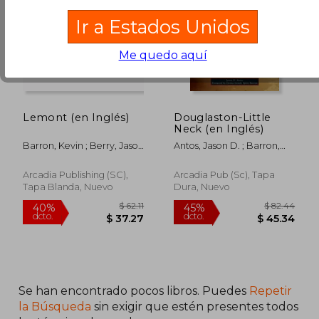
Ir a Estados Unidos
Me quedo aquí
$ 62.11
$ 53.
40%
40%
dcto.
dcto.
$ 37.27
$ 32.
Lemont (en Inglés)
Douglaston-Little
Neck (en Inglés)
Barron, Kevin ; Berry, Jason
Antos, Jason D. ; Barron,
; Camalliere, Pat
Donna Gentle Spirit
Arcadia Publishing (SC),
Arcadia Pub (Sc), Tapa
Tapa Blanda, Nuevo
Dura, Nuevo
Se han encontrado pocos libros. Puedes
Repetir
la Búsqueda
sin exigir que estén presentes todos