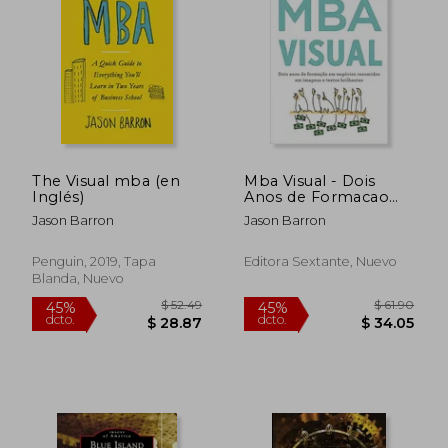
40%
dcto.
$ 18.99
$ 30.
The Visual mba (en
Mba Visual - Dois
Inglés)
Anos de Formacao
em Negocios
Jason Barron
Jason Barron
Resumidos em
Imagens e Textos
Brilhantes (em
Penguin, 2019, Tapa
Editora Sextante, Nuevo
Portugues do Brasil)
Blanda, Nuevo
(en Portugués)