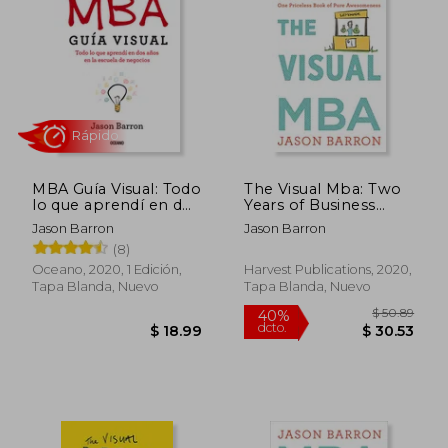
MBA Guía Visual: Todo
The Visual Mba: Two
lo que aprendí en dos
Years of Business
años en la escuela de
School Packed Into
Jason Barron
Jason Barron
negocios
one Priceless Book of
(8)
Rápido
Pure Awesomeness
(en Inglés)
Oceano, 2020, 1 Edición,
Harvest Publications, 2020,
Tapa Blanda, Nuevo
Tapa Blanda, Nuevo
$ 50.