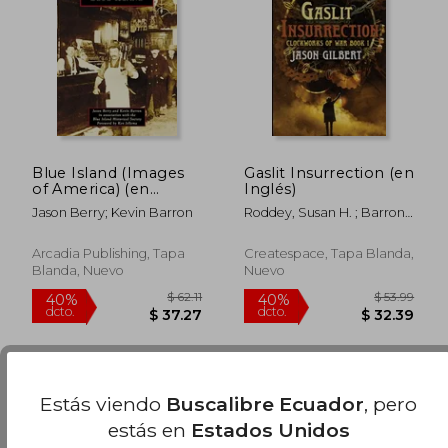
$ 52.49
$ 61.
45%
45%
dcto.
dcto.
$ 28.87
$ 34.
Blue Island (Images
Gaslit Insurrection (en
of America) (en
Inglés)
Inglés)
Jason Berry; Kevin Barron
Roddey, Susan H. ; Barron,
Natania ; Gilbert, Jason H.
Arcadia Publishing, Tapa
Createspace, Tapa Blanda,
Blanda, Nuevo
Nuevo
Estás viendo
Buscalibre Ecuador
, pero
estás en
Estados Unidos