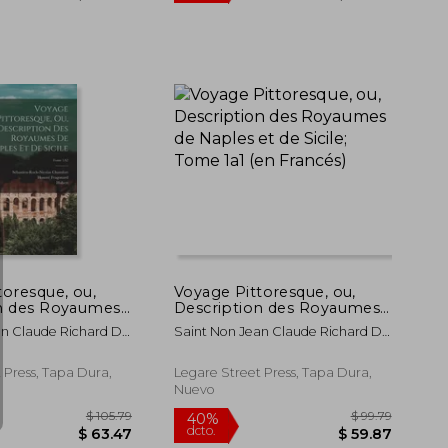
$ 74.84
40%
40%
dcto.
dcto.
$ 44.90
toresque, ou,
Voyage Pittoresque, ou,
on des Royaumes
Description des Royaumes
t de Sicile; Tome
de Naples et de Sicile; Tome
an Claude Richard De
Saint Non Jean Claude Richard De
ncés)
1a1 (en Francés)
Se&#769;Bastien-
17,Chamfort Se&#769;Bastien-
1,Fragonard
Roch-Nicolas 1,Fragonard
 Press, Tapa Dura,
Legare Street Press, Tapa Dura,
 1732-1799
Honore&#769; 1732-1799
Nuevo