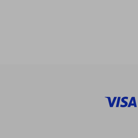
$ 93.79
40%
dcto.
$ 56.27