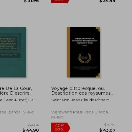
$ 58.12
45%
45%
dcto.
dcto.
$ 31.96
re De La Cour,
Voyage pittoresque, ou,
ère D'escrire
Description des royaumes
Temps: Augmenté
de Naples et de Sicile; Tome
De (Jean-Puget) Ca
Saint Non, Jean Claude Richard
iments De La
4A2 (en Francés)
e, Jaunin
De 1727- ; Chamfort,
nçoise (en
Se&#769;bastien-Roch-Nicolas 1 ;
Tapa Blanda, Nuevo
Wentworth Press, Tapa Blanda,
Fragonard, Honore&#769; 1732-
Nuevo
1799