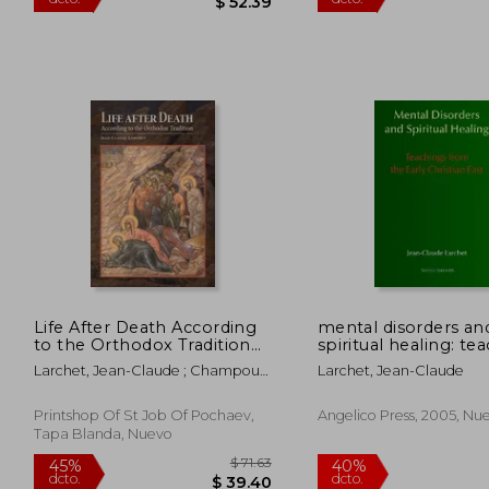
$ 95.25
45%
45%
dcto.
dcto.
$ 52.39
Life After Death According
mental disorders an
to the Orthodox Tradition
spiritual healing: te
(en Inglés)
from the early christ
Larchet, Jean-Claude ; Champoux,
Larchet, Jean-Claude
(en Inglés)
G. John
Printshop Of St Job Of Pochaev,
Angelico Press, 2005, Nu
Tapa Blanda, Nuevo