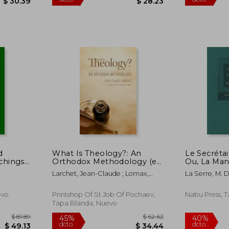
$ 55.26
$ 51.33
45%
dcto.
$ 30.39
$ 28.23
d
What Is Theology?: An
Le Secrétai
achings
Orthodox Methodology (en
Ou, La Mani
ian east
Inglés)
Selon Le 
Larchet, Jean-Claude ; Lomax,
La Serre, M. 
Des Compl
Michael
1600-1 ; Claud
Langue Fra
Francés)
evo
Printshop Of St Job Of Pochaev,
Nabu Press, 
Tapa Blanda, Nuevo