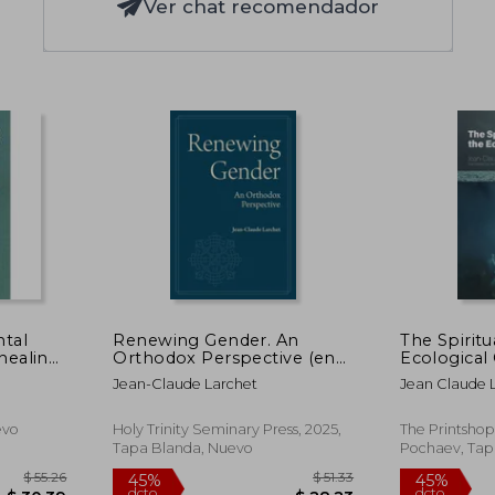
Ver chat recomendador
ntal
Renewing Gender. An
The Spiritu
 healing,
Orthodox Perspective (en
Ecological 
early
Inglés)
Jean-Claude Larchet
Jean Claude 
evo
Holy Trinity Seminary Press, 2025,
The Printshop
Tapa Blanda, Nuevo
Pochaev, Tap