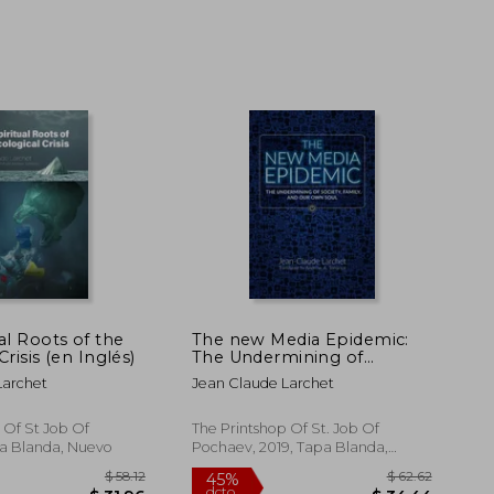
al Roots of the
The new Media Epidemic:
Crisis (en Inglés)
The Undermining of
Society, Family, and our
Larchet
Jean Claude Larchet
own Soul (en Inglés)
 Of St Job Of
The Printshop Of St. Job Of
a Blanda, Nuevo
Pochaev, 2019, Tapa Blanda,
Nuevo