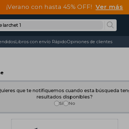
¡Verano con hasta 45% OFF!
Ver más
endidos
Libros con envío Rápido
Opiniones de clientes
te
uieres que te notifiquemos cuando esta búsqueda te
resultados disponibles?
Sí
No