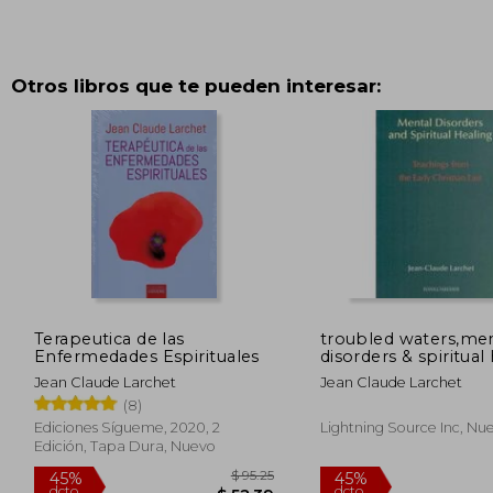
Otros libros que te pueden interesar:
Terapeutica de las
troubled waters,me
Enfermedades Espirituales
disorders & spiritual
teachings from the 
Jean Claude Larchet
Jean Claude Larchet
christian east
(8)
Ediciones Sígueme, 2020, 2
Lightning Source Inc, Nu
Edición, Tapa Dura, Nuevo