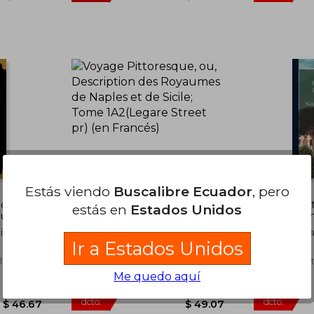
$ 81.89
$ 62.62
45%
dcto.
$ 49.13
$ 34.44
Estás viendo
Buscalibre Ecuador
, pero
 ou,
Voyage Pittoresque, ou,
Voyage Pit
estás en
Estados Unidos
yaumes
Description des Royaumes
Descripti
le; Tome
de Naples et de Sicile; Tome
de Naples e
Richard
Saint Non Jean Claude Richard De
Saint Non Je
1A2(Legare Street pr) (en
1a2 (en Fra
Ir a Estados Unidos
17,Chamfort Se&#769;Bastien-
17,Chamfort 
Francés)
olas 1 ;
Roch-Nicolas 1,Fragonard
Roch-Nicolas 
landa,
Legare Street Press, Tapa Blanda,
Legare Street
 1732-
Honore&#769; 1732-1799
Honore&#769;
Nuevo
Nuevo
Me quedo aquí