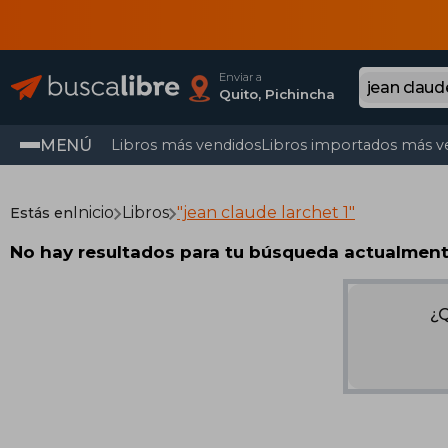
Enviar a
Quito, Pichincha
MENÚ
Libros más vendidos
Libros importados más v
Inicio
Libros
"jean claude larchet 1"
Estás en
No hay resultados para tu búsqueda actualmen
¿Q