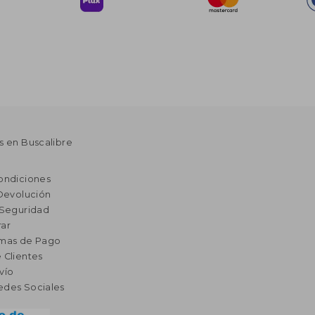
s en Buscalibre
ondiciones
 Devolución
 Seguridad
ar
rmas de Pago
 Clientes
vío
edes Sociales