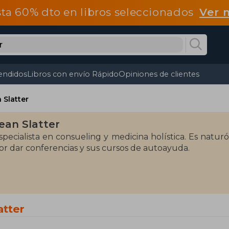
ta 60% dto en libros seleccionados
Ver 
endidos
Libros con envío Rápido
Opiniones de clientes
 Slatter
ean Slatter
specialista en consueling y medicina holística. Es natur
or dar conferencias y sus cursos de autoayuda.
atter