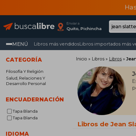
Has
Enviar a
Quito, Pichincha
MENÚ
Libros más vendidos
Libros importados más v
Inicio
Libros
Libros
Jean
CATEGORÍA
Filosofía Y Religión
J
Salud, Relaciones Y
E
Desarrollo Personal
p
ENCUADERNACIÓN
Tapa Blanda
Tapa Blanda
Libros de Jean Sl
IDIOMA