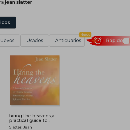
ra
jean slatter
sicos
Nuevo
uevos
Usados
Anticuarios
Rápido
hiring the heavens,a
practical guide to
developing working
Slatter, Jean
relationships with the