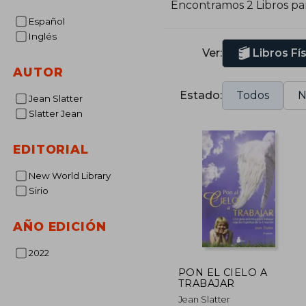
Encontramos 2 Libros pa
Español
Inglés
Ver:
Libros Fí
AUTOR
Estado:
Todos
N
Jean Slatter
Slatter Jean
EDITORIAL
New World Library
Sirio
AÑO EDICIÓN
2022
PON EL CIELO A
TRABAJAR
Jean Slatter