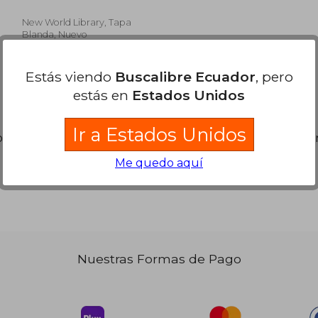
spirits of creation (en
Inglés)
New World Library, Tapa
Blanda, Nuevo
Estás viendo
Buscalibre Ecuador
, pero
estás en
Estados Unidos
 29.36
$ 42.71
Ir a Estados Unidos
40%
s libros. Puedes
Repetir la Búsqueda
sin exigir que est
dcto.
 16.15
$ 25.63
Me quedo aquí
Nuestras Formas de Pago