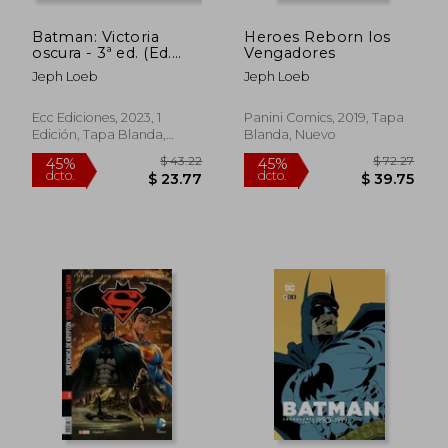
Batman: Victoria
Heroes Reborn los
oscura - 3ª ed. (Ed.
Vengadores
Pocket Max)
Jeph Loeb
Jeph Loeb
Ecc Ediciones, 2023, 1
Panini Comics, 2019, Tapa
Edición, Tapa Blanda,
Blanda, Nuevo
Nuevo
$ 46.66
$ 62.
45%
45%
dcto.
dcto.
$ 25.66
$ 34.