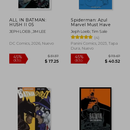
ALL IN BATMAN:
Spiderman: Azul
$ 48.60
$ 50.
HUSH II 05
Marvel Must Have
40%
45%
dcto.
dcto.
$ 29.16
$ 27.
JEPH LOEB ,JIM LEE
Jeph Loeb; Tim Sale
(4)
DC Comics, 2026, Nuevo
Panini Comics, 2023, Tapa
Dura, Nuevo