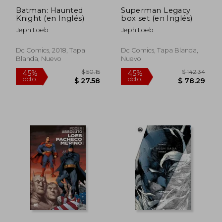
Batman: Haunted
Superman Legacy
Knight (en Inglés)
box set (en Inglés)
Jeph Loeb
Jeph Loeb
Dc Comics, 2018, Tapa
Dc Comics, Tapa Blanda,
Blanda, Nuevo
Nuevo
$ 43.22
$ 72.
45%
45%
dcto.
dcto.
$ 23.77
$ 39.