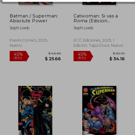
Batman / Superman:
Catwoman: Si vas a
Absolute Power
Roma (Edicion
Deluxe en Blanco y
Jeph Loeb
Jeph Loeb
Negro)
Panini Comics, 2025,
ECC Ediciones, 2023, 1
Nuevo
Edición, Tapa Dura, Nuevo
$ 31.37
$ 73.
45%
45%
dcto.
dcto.
$ 17.25
$ 40.