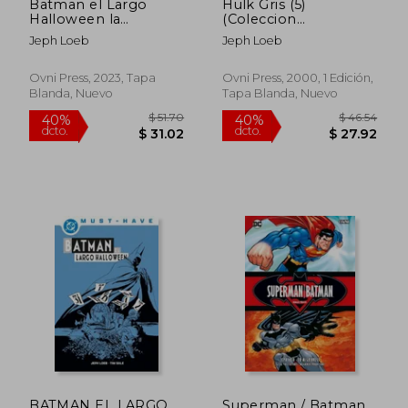
Batman el Largo
Hulk Gris (5)
Halloween la
(Coleccion
Precuela Caballero
Imprescindibles)
Jeph Loeb
Jeph Loeb
Maldito
(Edicion de Lujo)
(Rustico)
Ovni Press, 2023, Tapa
Ovni Press, 2000, 1 Edición,
Blanda, Nuevo
Tapa Blanda, Nuevo
$ 50.15
$ 142.
45%
45%
dcto.
dcto.
$ 27.58
$ 78.
BATMAN EL LARGO
Superman / Batman