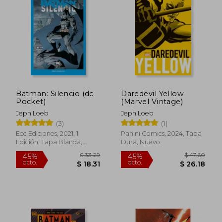
Batman: Silencio (dc
Daredevil Yellow
Pocket)
(Marvel Vintage)
Jeph Loeb
Jeph Loeb
(3)
(1)
Ecc Ediciones, 2021, 1
Panini Comics, 2024, Tapa
Edición, Tapa Blanda,
Dura, Nuevo
Nuevo
$ 33.29
$ 47.