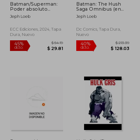
Batman/Superman:
Batman: The Hush
Poder absoluto
Saga Omnibus (en
(Grandes Novelas
Inglés)
Jeph Loeb
Jeph Loeb
Gráficas DC)
ECC Ediciones, 2024, Tapa
Dc Comics, Tapa Dura,
Dura, Nuevo
Nuevo
$ 39.22
$ 132.
40%
45%
dcto.
dcto.
$ 23.53
$ 72.