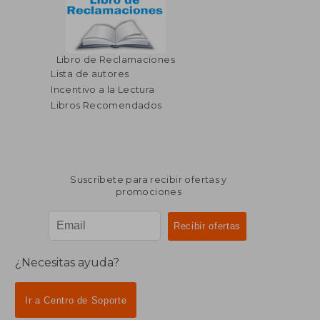
$ 71.34
$ 52.
Libro de Reclamaciones
45%
40%
dcto.
dcto.
$ 39.24
$ 31.
Lista de autores
Incentivo a la Lectura
Libros Recomendados
Suscríbete para recibir ofertas y
promociones
¿Necesitas ayuda?
Ir a Centro de Soporte