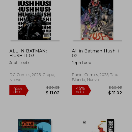
$ 35.28
$ 20.
45%
45%
dcto.
dcto.
$ 19.40
$ 11.
ALL IN BATMAN:
All in Batman Hush ii
HUSH II 03
02
Jeph Loeb
Jeph Loeb
DC Comics, 2025, Grapa,
Panini Comics, 2025, Tapa
Nuevo
Blanda, Nuevo