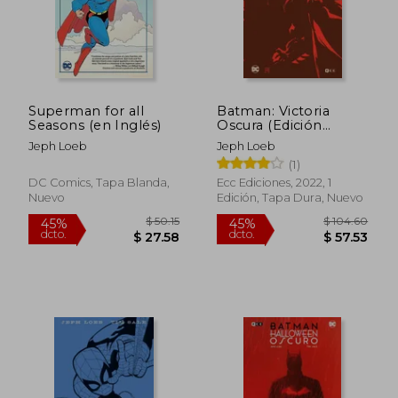
Superman for all
Batman: Victoria
Seasons (en Inglés)
Oscura (Edición
Deluxe)
Jeph Loeb
Jeph Loeb
(1)
DC Comics, Tapa Blanda,
Ecc Ediciones, 2022, 1
Nuevo
Edición, Tapa Dura, Nuevo
$ 92.74
$ 33.
45%
45%
dcto.
dcto.
$ 51.00
$ 18.