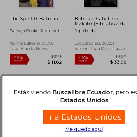
The Spirit 0: Batman
Batman: Caballero
Maldito (Biblioteca dc
Black Label)
Darwyn Cooke; Jeph Loeb
Jeph Loeb
(Segunda Edición)
$ 29.82
$ 55.
45%
45%
dcto.
dcto.
$ 16.40
$ 30.
Norma Editorial, 2008,
Ecc Ediciones, 2022, 1
Tapa Blanda, Nuevo
Edición, Tapa Dura, Nuevo
Estás viendo
Buscalibre Ecuador
, pero e
Estados Unidos
Ir a Estados Unidos
Me quedo aquí