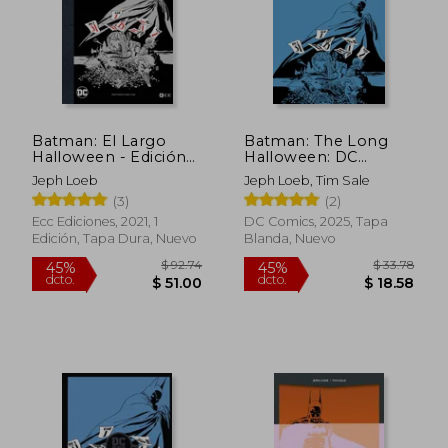
Batman: El Largo
Batman: The Long
Halloween - Edición
Halloween: DC
Deluxe Limitada en
Compact Comics
Jeph Loeb
Jeph Loeb, Tim Sale
Blanco y Negro
Edition (en Inglés)
(3)
(2)
$ 23.10
$ 55
45%
45%
dcto.
dcto.
$ 12.71
$ 30.
Ecc Ediciones, 2021, 1
DC Comics, 2025, Tapa
Edición, Tapa Dura, Nuevo
Blanda, Nuevo