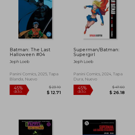
$ 20.03
$ 20.
45%
45%
dcto.
dcto.
$ 11.02
$ 11.
Batman: The Last
Superman/Batman:
Halloween #04
Supergirl
Jeph Loeb
Jeph Loeb
Panini Comics, 2025, Tapa
Panini Comics, 2024, Tapa
Blanda, Nuevo
Dura, Nuevo