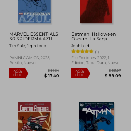
MARVEL ESSENTIALS
Batman: Halloween
30 SPIDERMA AZUL
Oscuro; La Saga
(en Castellano)
Completa
Tim Sale; Jeph Loeb
Jeph Loeb
(1)
PANINI COMICS, 2025,
Ecc Ediciones, 2022, 1
Bolsillo, Nuevo
Edición, Tapa Dura, Nuevo
$ 50.15
$ 104.
45%
45%
dcto.
dcto.
$ 27.58
$ 57.