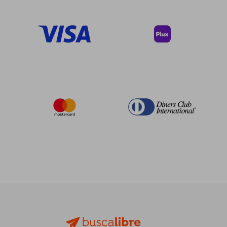
$ 54.19
$ 213.
45%
40%
dcto.
dcto.
$ 29.81
$ 128.