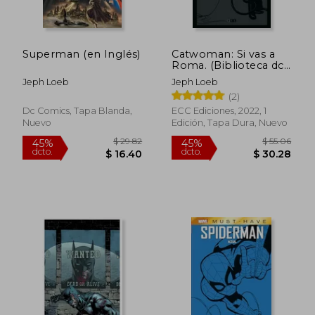
$ 63.06
$ 48.
40%
45%
dcto.
dcto.
$ 37.84
$ 26.
Superman (en Inglés)
Catwoman: Si vas a
Roma. (Biblioteca dc
Black Label)
Jeph Loeb
Jeph Loeb
(2)
Dc Comics, Tapa Blanda,
ECC Ediciones, 2022, 1
Nuevo
Edición, Tapa Dura, Nuevo