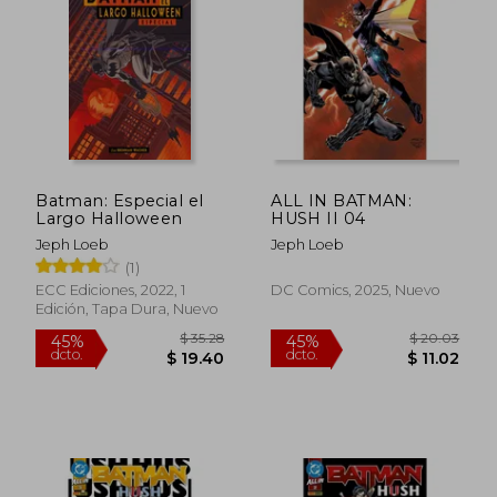
45%
45%
dcto.
dcto.
$ 18.31
$ 26.
Batman: Especial el
ALL IN BATMAN:
Largo Halloween
HUSH II 04
Jeph Loeb
Jeph Loeb
(1)
ECC Ediciones, 2022, 1
DC Comics, 2025, Nuevo
Edición, Tapa Dura, Nuevo