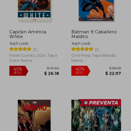
Capitán América
Batman 9 Caballero
White
Maldito
Jeph Loeb
Jeph Loeb
(1)
(1)
Panini Comics, 2024, Tapa
Ovni Press, Tapa Blanda,
Dura, Nuevo
Nuevo
$ 31.64
$ 161
45%
45%
dcto.
dcto.
$ 17.40
$ 89.