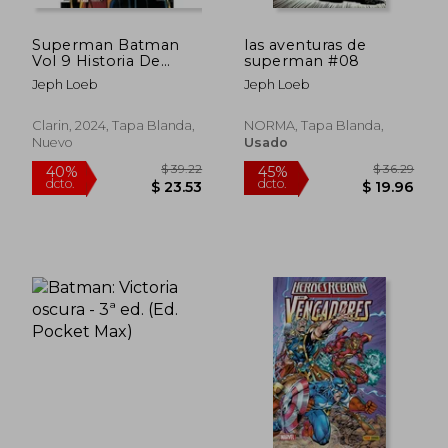
Superman Batman
las aventuras de
Vol 9 Historia De
superman #08
Sam, De Loeb, Jeph
Jeph Loeb
Jeph Loeb
Clarin, 2024, Tapa Blanda,
NORMA, Tapa Blanda,
Nuevo
Usado
$ 21.13
$ 60
45%
45%
dcto.
dcto.
$ 11.62
$ 33.