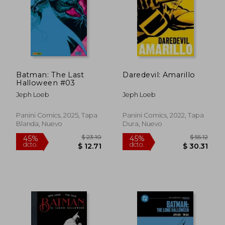
Batman: The Last
Daredevil: Amarillo
$ 23.10
$ 33.
Halloween #03
45%
45%
dcto.
dcto.
$ 12.71
$ 18.
Jeph Loeb
Jeph Loeb
Panini Comics, 2025, Tapa
Panini Comics, 2022, Tapa
Blanda, Nuevo
Dura, Nuevo