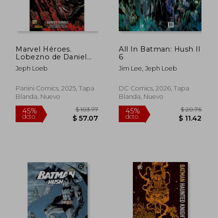
Marvel Héroes.
All In Batman: Hush II
Lobezno de Daniel
6
Way 2 Rápido y
Jeph Loeb
Jim Lee, Jeph Loeb
terrible
COLECCIONABLE
MARVEL HÉROES V1
Panini Comics, 2025, Tapa
DC Comics, 2026, Tapa
125
Blanda, Nuevo
Blanda, Nuevo
$ 47.60
$ 38.
45%
40%
dcto.
dcto.
$ 26.18
$ 22.