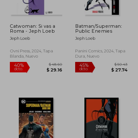
$ 103.77
$ 20.
45%
45%
dcto.
dcto.
$ 57.07
$ 11.
Catwoman: Si vas a
Batman/Superman:
Roma - Jeph Loeb
Public Enemies
Jeph Loeb
Jeph Loeb
Ovni Press, 2024, Tapa
Panini Comics, 2024, Tapa
Blanda, Nuevo
Dura, Nuevo