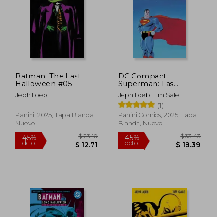
$ 23.10
$ 47.
45%
45%
dcto.
dcto.
$ 12.71
$ 26.
Batman: The Last
DC Compact.
Halloween #05
Superman: Las
Cuatro Estaciones
Jeph Loeb
Jeph Loeb; Tim Sale
(1)
Panini, 2025, Tapa Blanda,
Panini Comics, 2025, Tapa
Nuevo
Blanda, Nuevo