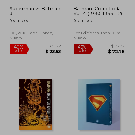
Superman vs Batman
Batman: Cronología
3
Vol. 4 (1990-1999 - 2)
Jeph Loeb
Jeph Loeb
DC, 2016, Tapa Blanda,
Ecc Ediciones, Tapa Dura,
Nuevo
Nuevo
$ 39.22
$ 36.
40%
45%
dcto.
dcto.
$ 23.53
$ 19.