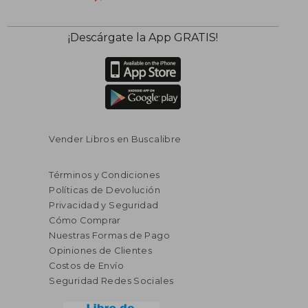
$ 51.70
$ 46.
40%
40%
¡Descárgate la App GRATIS!
dcto.
dcto.
$ 31.02
$ 27.
Vender Libros en Buscalibre
Términos y Condiciones
Políticas de Devolución
Privacidad y Seguridad
Cómo Comprar
Nuestras Formas de Pago
Opiniones de Clientes
Costos de Envío
Seguridad Redes Sociales