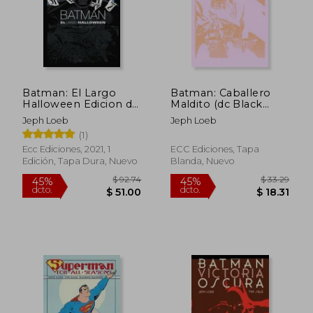
Batman: El Largo
Batman: Caballero
Halloween Edicion dc
Maldito (dc Black
Black Label 3 Edicion
Label Pocket)
Jeph Loeb
Jeph Loeb
(1)
Ecc Ediciones, 2021, 1
ECC Ediciones, Tapa
Edición, Tapa Dura, Nuevo
Blanda, Nuevo
$ 92.74
$ 33.
45%
45%
dcto.
dcto.
$ 51.00
$ 18.