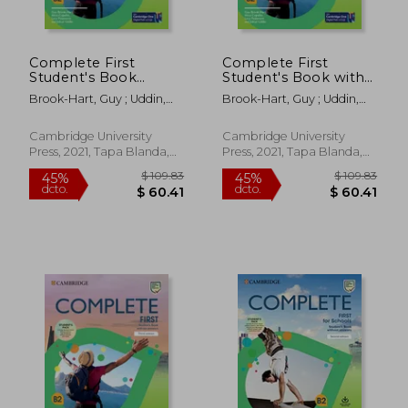
Complete First
Complete First
Student's Book
Student's Book with
Without Answers (en
Answers (en Inglés)
Brook-Hart, Guy ; Uddin,
Brook-Hart, Guy ; Uddin,
Inglés)
Jishan ; Passmore, Lucy
Jishan ; Passmore, Lucy
Cambridge University
Cambridge University
Press, 2021, Tapa Blanda,
Press, 2021, Tapa Blanda,
Nuevo
Nuevo
$ 109.83
$ 109.
45%
45%
dcto.
dcto.
$ 60.41
$ 60.