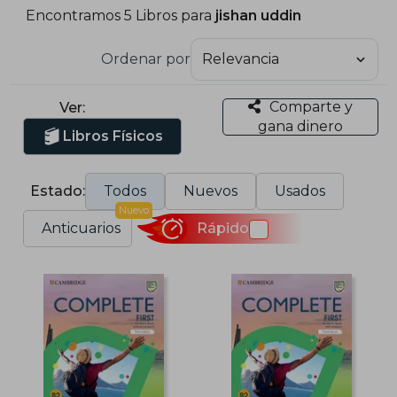
Encontramos 5 Libros para
jishan uddin
Ordenar por
Comparte y
Ver:
gana dinero
Libros Físicos
Estado:
Todos
Nuevos
Usados
Nuevo
Anticuarios
Rápido