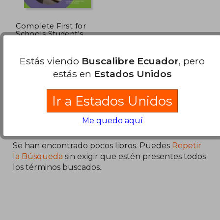
Complete First for
Schools Student's
Book and Workbook
Guy Brook-Hart; Susan
With Ebook and
Hutchison; Lucy Passmore;
Invalsi Companion
Estás viendo
Buscalibre Ecuador
, pero
Jishan Uddin
Pack (en Inglés)
Cambridge English, 2
estás en
Estados Unidos
Edición, Nuevo
Ir a Estados Unidos
Me quedo aquí
Se han encontrado pocos libros. Puedes
Repetir
la Búsqueda
sin exigir que estén presentes todos
los términos buscados..
$ 139.64
45%
dcto.
$ 76.80