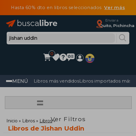
Hasta 60% dto en libros seleccionados
Ver más
Enviar a
Quito, Pichincha
0
MENÚ
Libros más vendidos
Libros importados más v
=
Ver Filtros
Inicio
Libros
Libros
Libros de Jishan Uddin