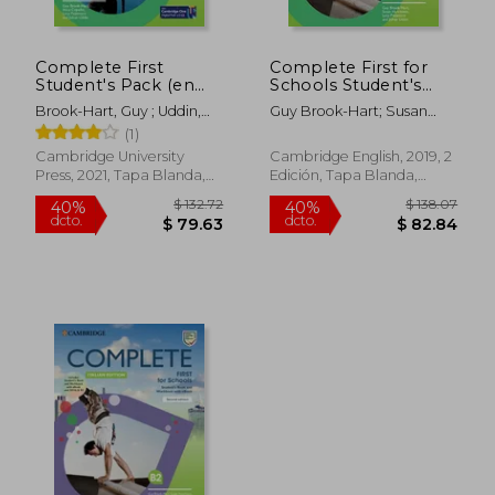
Complete First
Complete First for
Student's Pack (en
Schools Student's
Inglés)
Book Pack (sb wo
Brook-Hart, Guy ; Uddin,
Guy Brook-Hart; Susan
Answers w Online
Jishan ; Passmore, Lucy
Hutchison; Lucy Passmore;
(1)
Practice and wb wo
De Souza, Natasha; Jishan
Answers w Audio
Cambridge University
Cambridge English, 2019, 2
Uddin
Download) (en
Press, 2021, Tapa Blanda,
Edición, Tapa Blanda,
Inglés)
Nuevo
Nuevo
$ 132.72
$ 138.
40%
40%
dcto.
dcto.
$ 79.63
$ 82.