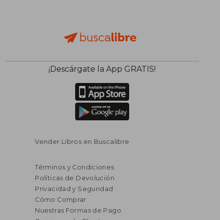
¡Descárgate la App GRATIS!
$ 69.71
$ 86.
40%
45%
dcto.
dcto.
$ 41.83
$ 47.
Vender Libros en Buscalibre
Términos y Condiciones
Políticas de Devolución
Privacidad y Seguridad
Cómo Comprar
Nuestras Formas de Pago