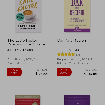
$ 36.67
$ 45.
45%
45%
dcto.
dcto.
$ 20.17
$ 25.
The Latte Factor:
Dar Para Recibir
Why you Don't Have
to be Rich to Live
John David Mann
John David Mann
Rich (en Inglés)
(2)
Atria Books, 2019, Tapa
Empresa Activa, 2008, 1
Dura, Nuevo
Edición, Tapa Blanda,
Usado