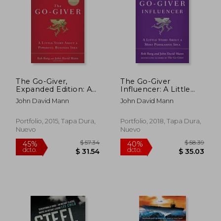
$ 46.05
$ 211.
45%
45%
dcto.
dcto.
$ 25.33
$ 116.
The Go-Giver,
The Go-Giver
Expanded Edition: A
Influencer: A Little
Little Story About a
Story About a Most
John David Mann
John David Mann
Powerful Business
Persuasive Idea (en
Idea (en Inglés)
Inglés)
Portfolio, 2015, Tapa Dura,
Portfolio, 2018, Tapa Dura,
Nuevo
Nuevo