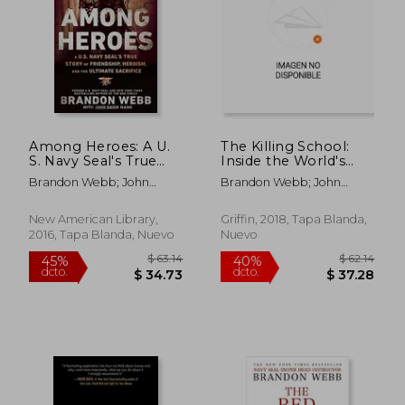
$ 45.88
$ 44.
45%
40%
dcto.
dcto.
$ 25.23
$ 26.
Among Heroes: A U.
The Killing School:
S. Navy Seal's True
Inside the World's
Story of Friendship,
Deadliest Sniper
Brandon Webb; John
Brandon Webb; John
Heroism, and the
Program (en Inglés)
David Mann
David Mann
Ultimate Sacrifice (en
Inglés)
New American Library,
Griffin, 2018, Tapa Blanda,
2016, Tapa Blanda, Nuevo
Nuevo