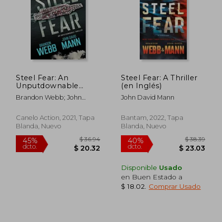
$ 57.34
$ 58.
45%
40%
dcto.
dcto.
$ 31.54
$ 35.
Steel Fear: An
Steel Fear: A Thriller
Unputdownable
(en Inglés)
Thriller (en Inglés)
Brandon Webb; John
John David Mann
David Mann
Canelo Action, 2021, Tapa
Bantam, 2022, Tapa
Blanda, Nuevo
Blanda, Nuevo
Disponible
Usado
en Buen Estado a
$ 18.02
.
Comprar Usado