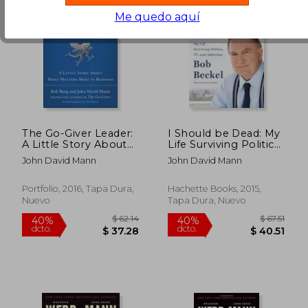
Me quedo aquí
The Go-Giver Leader:
I Should be Dead: My
A Little Story About
Life Surviving Politics,
What Matters Most in
tv, and Addiction (en
John David Mann
John David Mann
Business (en Inglés)
Inglés)
Portfolio, 2016, Tapa Dura,
Hachette Books, 2015,
Nuevo
Tapa Dura, Nuevo
$ 57.14
$ 66
40%
45%
dcto.
dcto.
$ 34.28
$ 36.