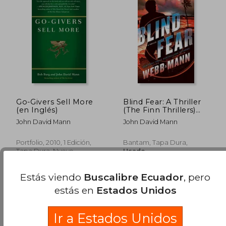
Go-Givers Sell More
Blind Fear: A Thriller
(en Inglés)
(The Finn Thrillers)
(en Inglés)
John David Mann
John David Mann
Portfolio, 2010, 1 Edición,
Bantam, Tapa Dura,
Tapa Dura, Nuevo
Usado
Estás viendo
Buscalibre Ecuador
, pero
$ 34.44
$ 55.
45%
40%
estás en
Estados Unidos
dcto.
dcto.
$ 18.94
$ 33.
Ir a Estados Unidos