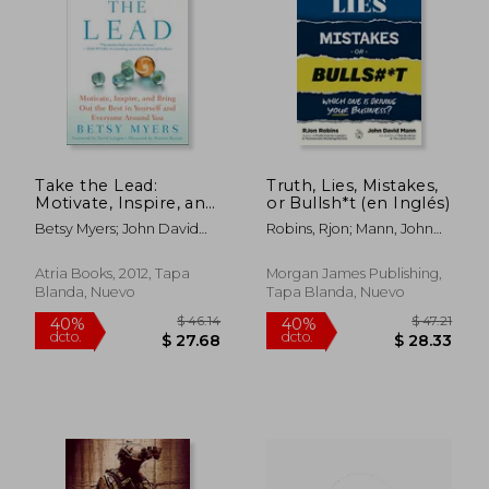
$ 75.77
$ 38.
45%
40%
dcto.
dcto.
$ 41.68
$ 23.
Take the Lead:
Truth, Lies, Mistakes,
Motivate, Inspire, and
or Bullsh*t (en Inglés)
Bring out the Best in
Betsy Myers; John David
Robins, Rjon; Mann, John
Yourself and
Mann
David
Everyone Around you
(en Inglés)
Atria Books, 2012, Tapa
Morgan James Publishing,
Blanda, Nuevo
Tapa Blanda, Nuevo