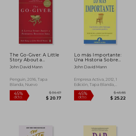
45%
45%
dcto.
dcto.
$ 22.61
$ 28.
The Go-Giver: A Little
Lo más Importante:
Story About a
Una Historia Sobre
Powerful Business
Liderazgo y
John David Mann
John David Mann
Idea (en Inglés)
Persuasión Positiva
Penguin, 2016, Tapa
Empresa Activa, 2012, 1
Blanda, Nuevo
Edición, Tapa Blanda,
Nuevo