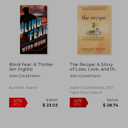
$ 36.94
$ 38.
45%
40%
dcto.
dcto.
$ 20.32
$ 23.
Blind Fear: A Thriller
The Recipe: A Story
(en Inglés)
of Loss, Love, and the
Ingredients of
John David Mann
John David Mann
Greatness (en Inglés)
Bantam, Nuevo
Austin David Books, 2017,
Tapa Dura, Nuevo