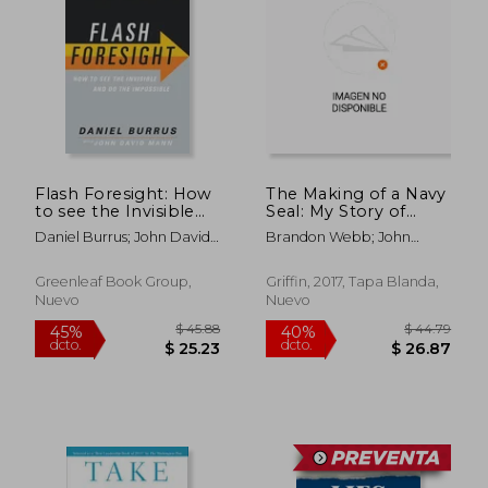
$ 62.14
$ 67
40%
40%
dcto.
dcto.
$ 37.28
$ 40.
Flash Foresight: How
The Making of a Navy
to see the Invisible
Seal: My Story of
and do the
Surviving the
Daniel Burrus; John David
Brandon Webb; John
Impossible (en
Toughest Challenge
Mann
David Mann
Inglés)
and Training the Best
(en Inglés)
Greenleaf Book Group,
Griffin, 2017, Tapa Blanda,
Nuevo
Nuevo