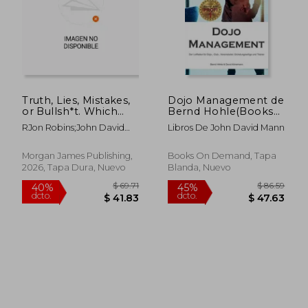
Truth, Lies, Mistakes,
Dojo Management de
or Bullsh*t. Which
Bernd Hohle(Books
$ 63.14
$ 62.
45%
40%
One Is Driving
on Demand) (en
dcto.
dcto.
RJon Robins;John David
Libros De John David Mann
$ 34.73
$ 37.
Your Business? (en
Alemán)
Mann
Inglés)
Morgan James Publishing,
Books On Demand, Tapa
2026, Tapa Dura, Nuevo
Blanda, Nuevo