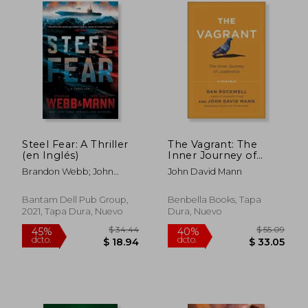
Steel Fear: A Thriller
The Vagrant: The
(en Inglés)
Inner Journey of
Leadership: A Parable
Brandon Webb; John
John David Mann
(en Inglés)
David Mann
Bantam Dell Pub Group,
Benbella Books, Tapa
2021, Tapa Dura, Nuevo
Dura, Nuevo
$ 52.15
$ 53.
45%
40%
dcto.
dcto.
$ 28.68
$ 32.