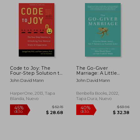
Code to Joy: The
The Go-Giver
Four-Step Solution to
Marriage: A Little
Unlocking Your
Story about the Five
John David Mann
John David Mann
Natural State of
Secrets to Lasting
Happiness (en Inglés)
Love (en Inglés)
$ 38.39
$ 52.
40%
45%
HarperOne, 2013, Tapa
Benbella Books, 2022,
dcto.
dcto.
$ 23.03
$ 28.
Blanda, Nuevo
Tapa Dura, Nuevo