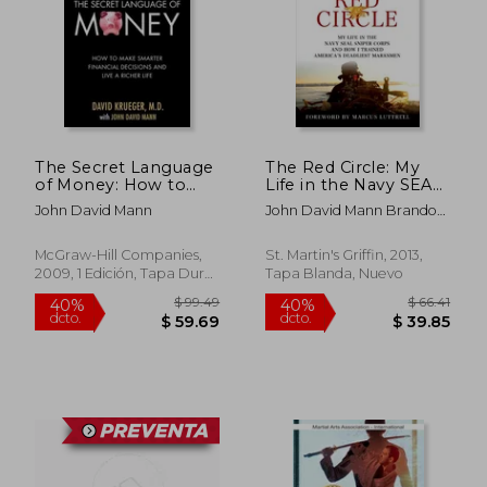
$ 46.14
$ 47
40%
40%
dcto.
dcto.
$ 27.68
$ 28.
The Secret Language
The Red Circle: My
of Money: How to
Life in the Navy SEAL
Make Smarter
Sniper Corps and
John David Mann
John David Mann Brandon
Financial Decisions
How I Trained
Webb
and Live a Richer Life
America's Deadliest
(en Inglés)
Marksmen (en Inglés)
McGraw-Hill Companies,
St. Martin's Griffin, 2013,
2009, 1 Edición, Tapa Dura,
Tapa Blanda, Nuevo
Nuevo