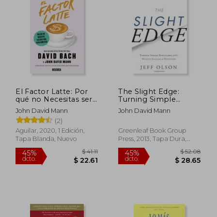
El Factor Latte: Por
The Slight Edge:
qué no Necesitas ser
Turning Simple
Rico Para Vivir Como
Disciplines Into
John David Mann
John David Mann
Rico
Massive Success and
(2)
Happiness (en Inglés)
Aguilar, 2020, 1 Edición,
Greenleaf Book Group
Tapa Blanda, Nuevo
Press, 2013, Tapa Dura,
Nuevo
$ 41.11
$ 52.