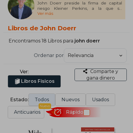
John Doerr preside la firma de capital
riesgo Kleiner Perkins, a la que se
Ver más
incorporó en 1980. Con sus inversiones en
algunas de las empresas de mayor éxito
en el mundo -entre las que se cuentan
Libros de John Doerr
Amazon, Google, Intuit, Netscape y
Twitter- ha contribuido a la creación de
más de 425.000 empleos
Encontramos 18 Libros para
john doerr
Ordenar por
Comparte y
Ver:
gana dinero
Libros Físicos
Estado:
Todos
Nuevos
Usados
Nuevo
Anticuarios
Rápido