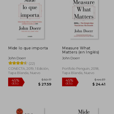
Mide lo que importa
Measure What
Matters (en Inglés)
John Doerr
John Doerr
(22)
CONECTA, 2019, 1 Edición,
Portfolio Penguin, 2018,
Tapa Blanda, Nuevo
Tapa Blanda, Nuevo
$ 50.17
$ 44.