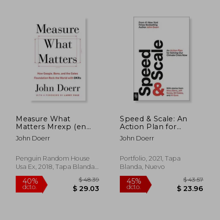
$ 58.46
$ 62.
45%
40%
dcto.
dcto.
$ 32.16
$ 37.
Measure What
Speed & Scale: An
Matters Mrexp (en
Action Plan for
Inglés)
Solving our Climate
John Doerr
John Doerr
Crisis now (en Inglés)
Penguin Random House
Portfolio, 2021, Tapa
Usa Ex, 2018, Tapa Blanda,
Blanda, Nuevo
Nuevo