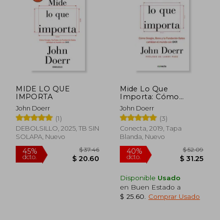
45%
45%
dcto.
dcto.
$ 27.59
$ 24.
MIDE LO QUE
Mide Lo Que
IMPORTA
Importa: Cómo
Google, Bono y la
John Doerr
John Doerr
Fundación Gates
(1)
(3)
Cambian el Mundo
Con OKR = Measure
DEBOLSILLO, 2025, TB SIN
Conecta, 2019, Tapa
What Matters
SOLAPA, Nuevo
Blanda, Nuevo
Disponible
Usado
en Buen Estado a
$ 25.60
.
Comprar Usado