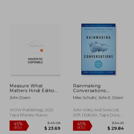
Measure What
Rainmaking
Matters Hindi Edition
Conversations:
by John Doerr (en
Influence, Persuade,
John Doerr
Mike Schultz; John E. Doerr
Hindi)
and Sell in any
Situation (en Inglés)
WOW Publishings, 2021,
John Wiley And Sons Ltd,
Tapa Blanda, Nuevo
2011, 1 Edición, Tapa Dura,
Nuevo
$ 58.84
$ 58.
45%
45%
dcto.
dcto.
$ 32.36
$ 32.