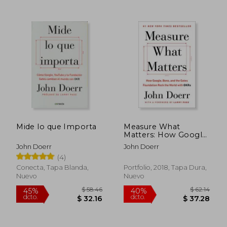
$ 37.46
$ 52.
45%
40%
dcto.
dcto.
$ 20.60
$ 31.
Mide lo que Importa
Measure What
Matters: How Google,
Bono, and the Gates
John Doerr
John Doerr
Foundation Rock the
(4)
World With Okrs (en
Inglés)
Conecta, Tapa Blanda,
Portfolio, 2018, Tapa Dura,
Nuevo
Nuevo