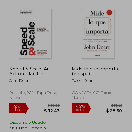
$ 48.39
$ 43.
40%
45%
dcto.
dcto.
$ 29.03
$ 23.
Speed & Scale: An
Mide lo que importa
Action Plan for
(en spa)
Solving our Climate
John Doerr
Doerr, John
Crisis now (en Inglés)
Portfolio, 2021, Tapa Dura,
CONECTA, 001 Edición,
Nuevo
Nuevo
Disponible
Usado
en Buen Estado a