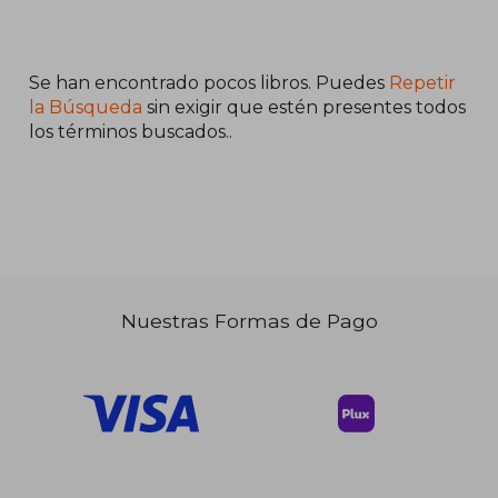
$ 43.08
$ 54.
45%
45%
dcto.
dcto.
$ 23.69
$ 29.
Se han encontrado pocos libros. Puedes
Repetir
la Búsqueda
sin exigir que estén presentes todos
los términos buscados..
Nuestras Formas de Pago