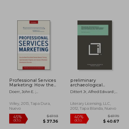
Professional Services
preliminary
Marketing: How the
archaeological
Best Firms Build
investigations in the
Doerr, John E. ;
Dittert Jr, Alfred Edward ;
Premier Brands,
navajo project area of
Frederiksen, Lee ; Schultz,
Mauzy, Wayne L. ; Doerr,
Thriving Lead
northwestern new
Mike
John E.
Generation Engines,
mexico: navajo
Wiley, 2013, Tapa Dura,
Literary Licensing, LLC,
and Cultures of
project studies, v1 (en
Nuevo
2012, Tapa Blanda, Nuevo
Business
Inglés)
Development
Success (en Inglés)