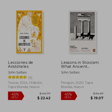
$ 57.35
$ 31
45%
45%
dcto.
dcto.
$ 31.54
$ 17.
Lecciones de
Lessons in Stoicism:
Aristóteles
What Ancient
Philosophers Teach
John Sellars
John Sellars
us About how to Live
(3)
(en Inglés)
Taurus, 2024, 1 Edición,
Penguin, 2020, Tapa
Tapa Blanda, Nuevo
Blanda, Nuevo