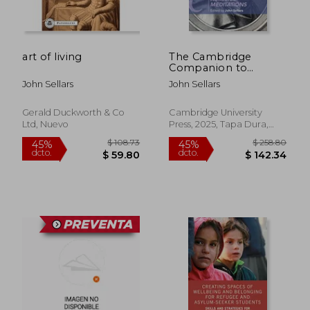
$ 297.08
$ 103.
45%
45%
dcto.
dcto.
$ 163.39
$ 57.
art of living
The Cambridge
Companion to
Marcus Aurelius'
John Sellars
John Sellars
Meditations
Gerald Duckworth & Co
Cambridge University
Ltd, Nuevo
Press, 2025, Tapa Dura,
Nuevo