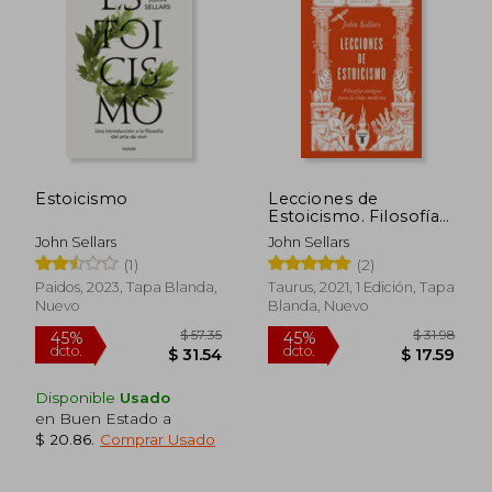
45%
45%
dcto.
dcto.
$ 22.42
$ 22.
Estoicismo
Lecciones de
Estoicismo. Filosofía
Antigua Para la Vida
John Sellars
John Sellars
Moderna
(1)
(2)
Paidos, 2023, Tapa Blanda,
Taurus, 2021, 1 Edición, Tapa
Nuevo
Blanda, Nuevo
Disponible
Usado
en Buen Estado a
$ 20.86
.
Comprar Usado