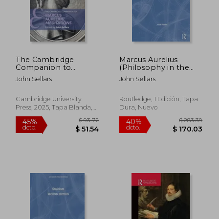
The Cambridge
Marcus Aurelius
Companion to
(Philosophy in the
Marcus Aurelius'
Roman World) (en
John Sellars
John Sellars
Meditations (en
Inglés)
Inglés)
Cambridge University
Routledge, 1 Edición, Tapa
Press, 2025, Tapa Blanda,
Dura, Nuevo
Nuevo
$ 74.64
$ 57.
40%
40%
dcto.
dcto.
$ 44.78
$ 34.