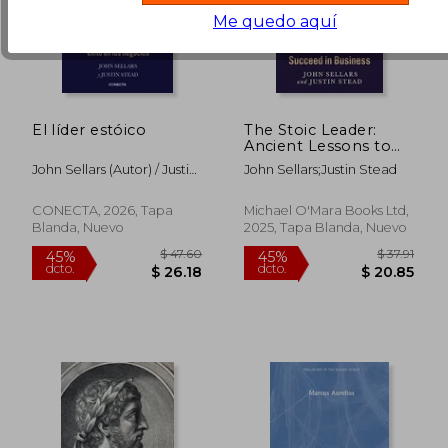
Me quedo aquí
El líder estóico
The Stoic Leader:
Ancient Lessons to
Succeed in Business
John Sellars (Autor) / Justin
John Sellars;Justin Stead
Stead (Autor)
CONECTA, 2026, Tapa
Michael O'Mara Books Ltd,
Blanda, Nuevo
2025, Tapa Blanda, Nuevo
$ 46.60
$ 51
45%
40%
dcto.
dcto.
$ 25.63
$ 30.