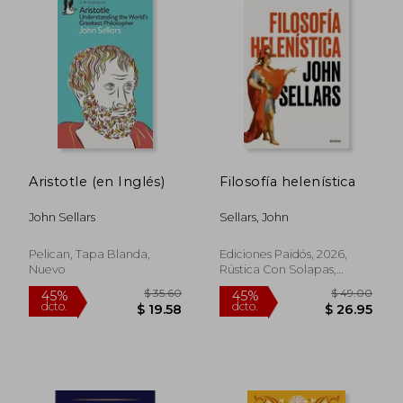
Aristotle (en Inglés)
Filosofía helenística
John Sellars
Sellars, John
Pelican, Tapa Blanda,
Ediciones Paidós, 2026,
Nuevo
Rústica Con Solapas,
Nuevo
$ 60.10
$ 47.
45%
45%
dcto.
dcto.
$ 33.05
$ 26.