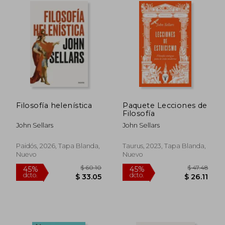
Filosofía helenística
Paquete Lecciones de
Filosofía
John Sellars
John Sellars
Paidós, 2026, Tapa Blanda,
Taurus, 2023, Tapa Blanda,
Nuevo
Nuevo
$ 48.42
$ 43.
45%
45%
dcto.
dcto.
$ 26.63
$ 23.