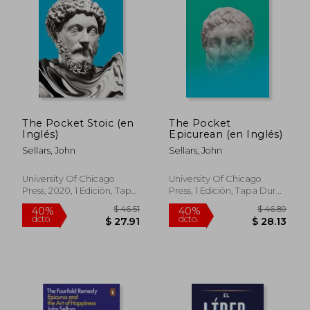
$ 53.37
$ 37.
45%
45%
dcto.
dcto.
$ 29.35
$ 20.
The Pocket Stoic (en
The Pocket
Inglés)
Epicurean (en Inglés)
Sellars, John
Sellars, John
University Of Chicago
University Of Chicago
Press, 2020, 1 Edición, Tapa
Press, 1 Edición, Tapa Dura,
Dura, Nuevo
Nuevo