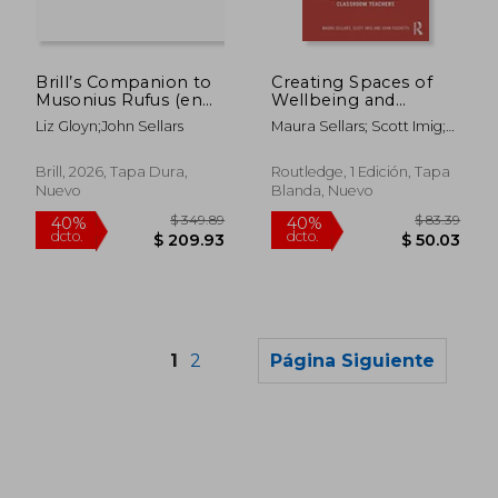
$ 105.89
$ 64.
40%
40%
dcto.
dcto.
$ 63.53
$ 38.
Brill’s Companion to
Creating Spaces of
Musonius Rufus (en
Wellbeing and
Inglés)
Belonging for
Liz Gloyn;John Sellars
Maura Sellars; Scott Imig;
Refugee and Asylum-
John Fischetti
Seeker Students:
Skills and Strategies
Brill, 2026, Tapa Dura,
Routledge, 1 Edición, Tapa
for Classroom
Nuevo
Blanda, Nuevo
Teachers (en Inglés)
1
2
Página Siguiente