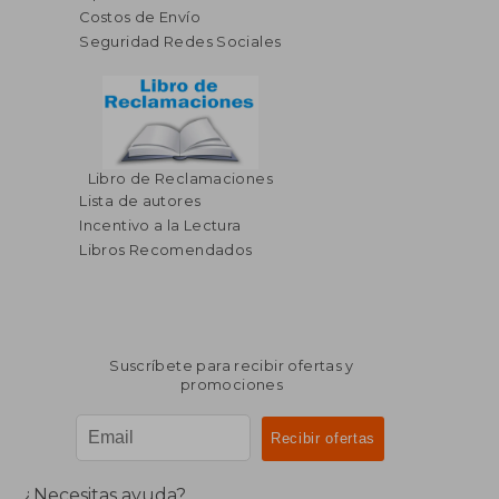
Costos de Envío
Seguridad Redes Sociales
Libro de Reclamaciones
$ 349.89
$ 83.
40%
40%
Lista de autores
dcto.
dcto.
$ 209.93
$ 50.
Incentivo a la Lectura
Libros Recomendados
Suscríbete para recibir ofertas y
promociones
¿Necesitas ayuda?