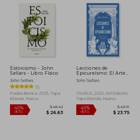
Estoicismo - John
Lecciones de
Sellars - Libro Físico
Epicureísmo: El Arte
de la Felicidad
John Sellars
John Sellars
(Filosofía)
(1)
$ 46.66
$ 50.
45%
45%
Paidos Iberica, 2023, Tapa
TAURUS, 2022, 001 Edición,
dcto.
dcto.
$ 25.66
$ 27.
Blanda, Nuevo
Tapa Blanda, Nuevo