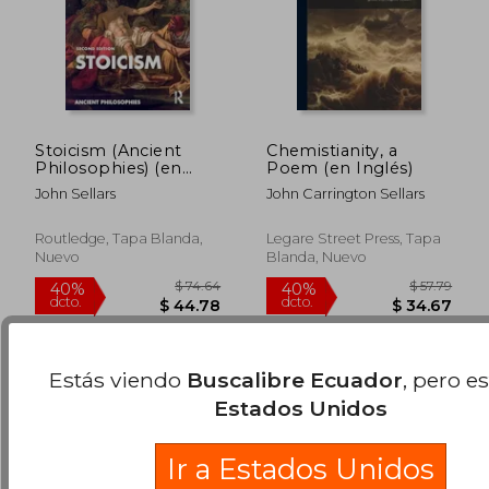
Stoicism (Ancient
Chemistianity, a
Philosophies) (en
Poem (en Inglés)
Inglés)
John Sellars
John Carrington Sellars
$ 52.32
$ 54.
45%
35%
Routledge, Tapa Blanda,
Legare Street Press, Tapa
dcto.
dcto.
$ 28.77
$ 35.
Nuevo
Blanda, Nuevo
Estás viendo
Buscalibre Ecuador
, pero e
Estados Unidos
Ir a Estados Unidos