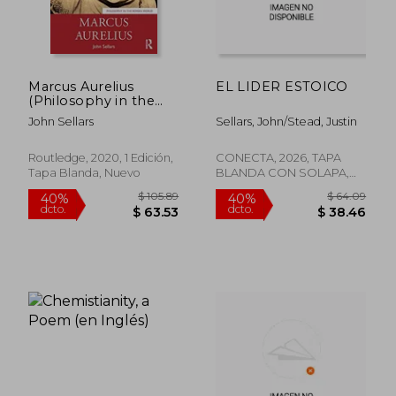
Marcus Aurelius
EL LIDER ESTOICO
(Philosophy in the
Roman World) (en
John Sellars
Sellars, John/Stead, Justin
Inglés)
Routledge, 2020, 1 Edición,
CONECTA, 2026, TAPA
Tapa Blanda, Nuevo
BLANDA CON SOLAPA,
Nuevo
$ 270.89
$ 166.
40%
45%
dcto.
dcto.
$ 162.53
$ 91.