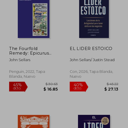
$ 51.94
$ 72
45%
40%
dcto.
dcto.
$ 28.57
$ 43.
The Fourfold
EL LIDER ESTOICO
Remedy: Epicurus
and the art of
John Sellars
John Sellars/ Justin Stead
Happiness (en Inglés)
Penguin, 2022, Tapa
Con, 2026, Tapa Blanda,
Blanda, Nuevo
Nuevo