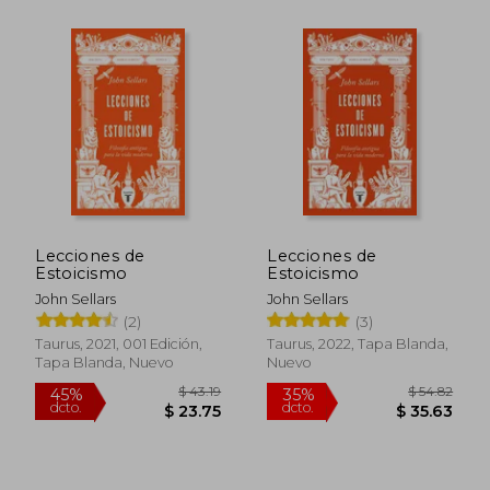
$ 32.89
$ 41.
45%
45%
dcto.
dcto.
$ 18.09
$ 22.
Lecciones de
Lecciones de
Estoicismo
Estoicismo
John Sellars
John Sellars
(2)
(3)
Taurus, 2021, 001 Edición,
Taurus, 2022, Tapa Blanda,
Tapa Blanda, Nuevo
Nuevo