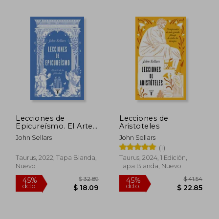
$ 40.77
$ 34.
45%
45%
dcto.
dcto.
$ 22.42
$ 19.
Lecciones de
Lecciones de
Epicureísmo. El Arte
Aristoteles
de la Felicidad
John Sellars
John Sellars
(1)
Taurus, 2022, Tapa Blanda,
Taurus, 2024, 1 Edición,
Nuevo
Tapa Blanda, Nuevo