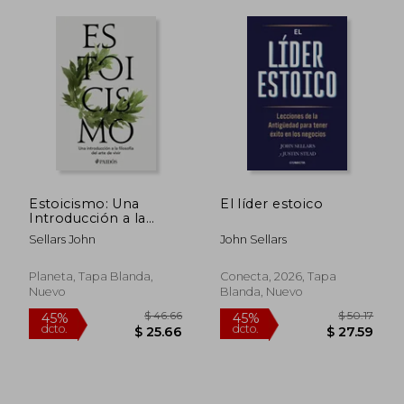
Estoicismo: Una
El líder estoico
Introducción a la
$ 43.19
$ 54.
45%
35%
Filosofía del Arte de
dcto.
dcto.
Sellars John
John Sellars
$ 23.75
$ 35.
Vivir / Stoicism
Planeta, Tapa Blanda,
Conecta, 2026, Tapa
Nuevo
Blanda, Nuevo