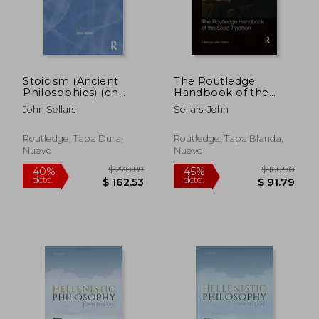
Stoicism (Ancient
The Routledge
Philosophies) (en
Handbook of the
Inglés)
Stoic Tradition (en
John Sellars
Sellars, John
Inglés)
Routledge, Tapa Dura,
Routledge, Tapa Blanda,
Nuevo
Nuevo
$ 47.60
$ 37
45%
45%
dcto.
dcto.
$ 26.18
$ 20.