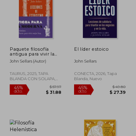
$ 46.51
$ 46.
40%
40%
dcto.
dcto.
$ 27.91
$ 28.
Paquete filosofía
El líder estoico
antigua para vivir la
vida moderna (Dos
John Sellars (Autor)
John Sellars
libros)
TAURUS, 2025, TAPA
CONECTA, 2026, Tapa
BLANDA CON SOLAPA,
Blanda, Nuevo
Nuevo