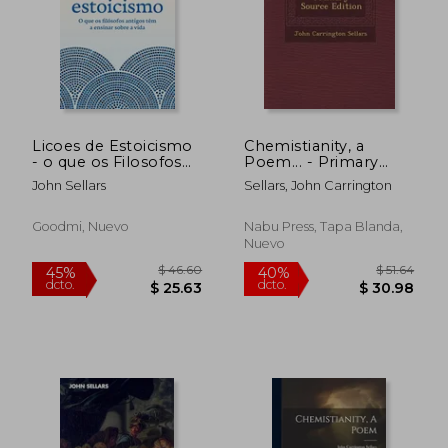
Licoes de Estoicismo
Chemistianity, a
- o que os Filosofos
Poem... - Primary
$ 57.97
$ 49.
45%
45%
Antigos tem a
Source Edition (en
dcto.
dcto.
John Sellars
Sellars, John Carrington
$ 31.88
$ 27.
Ensinar Sobre a Vida
Inglés)
(em Portugues do
Brasil) (en Portugués)
Goodmi, Nuevo
Nabu Press, Tapa Blanda,
Nuevo