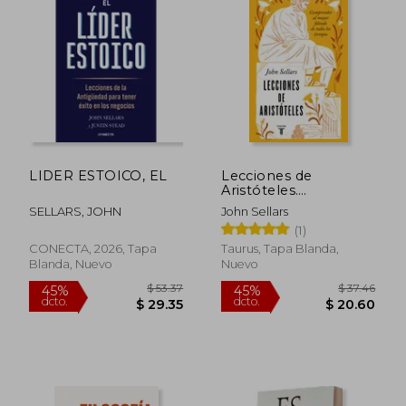
LIDER ESTOICO, EL
Lecciones de
Aristóteles.
Comprender al
SELLARS, JOHN
John Sellars
Mayor Filósofo de
(1)
Todos los Tiempos
CONECTA, 2026, Tapa
Taurus, Tapa Blanda,
Blanda, Nuevo
Nuevo
$ 35.60
$ 49.
45%
45%
dcto.
dcto.
$ 19.58
$ 26.