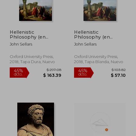
Hellenistic
Hellenistic
Philosophy (en
Philosophy (en
Inglés)
Inglés)
John Sellars
John Sellars
Oxford University Press,
Oxford University Press,
2018, Tapa Dura, Nuevo
2018, Tapa Blanda, Nuevo
$ 93.72
$ 283.
45%
40%
dcto.
dcto.
$ 51.54
$ 170.