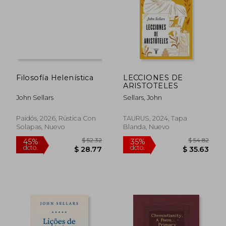
$ 30.63
$ 45.
45%
40%
dcto.
dcto.
$ 16.85
$ 27.
Filosofía Helenística
LECCIONES DE
ARISTOTELES
John Sellars
Sellars, John
Paidós, 2026, Rústica Con
TAURUS, 2024, Tapa
Solapas, Nuevo
Blanda, Nuevo