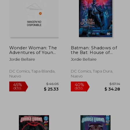
$ 48.81
$ 23.
40%
45%
dcto.
dcto.
$ 29.29
$ 12.
Wonder Woman: The
Batman: Shadows of
Adventures of Young
the Bat: House of
Diana (en Inglés)
Gotham (en Inglés)
Jordie Bellaire
Jordie Bellaire
DC Comics, Tapa Blanda,
DC Comics, Tapa Dura,
Nuevo
Nuevo