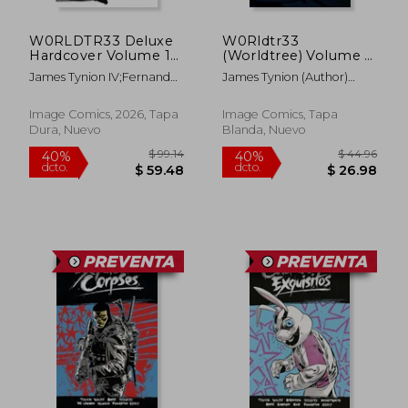
W0RLDTR33 Deluxe
W0Rldtr33
Hardcover Volume 1
(Worldtree) Volume 1
(en Inglés)
(en Inglés)
James Tynion IV;Fernando
James Tynion (Author)
Blanco;Jordie Bellaire
Fernando Blanco (Artist)
Jordie Bellaire (Artist)
Image Comics, 2026, Tapa
Image Comics, Tapa
Dura, Nuevo
Blanda, Nuevo
$ 35.35
$ 45.
45%
40%
dcto.
dcto.
$ 19.44
$ 27.