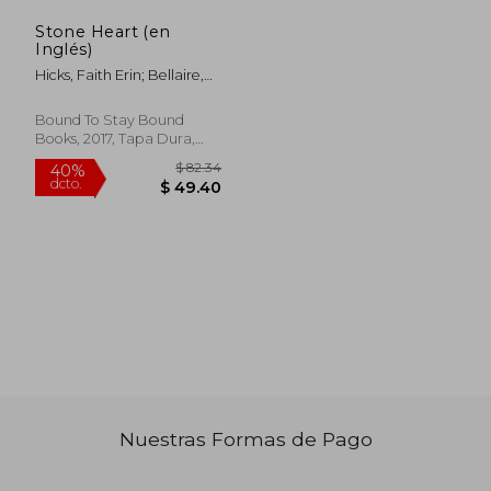
Stone Heart (en
Inglés)
Hicks, Faith Erin; Bellaire,
Jordie
Bound To Stay Bound
Books, 2017, Tapa Dura,
Nuevo
$ 99.14
$ 44.
40%
40%
dcto.
dcto.
$ 59.48
$ 26.
Nuestras Formas de Pago