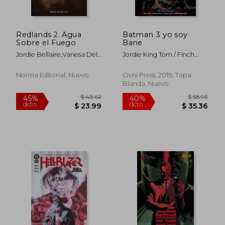
Redlands 2. Agua
Batman 3 yo soy
$ 51.94
$ 33.
Sobre el Fuego
Bane
45%
45%
dcto.
dcto.
$ 28.57
$ 18.
Jordie Bellaire,Vanesa Del
Jordie King Tom / Finch
Rey
David / Miki Danny /
Bellaire
Norma Editorial, Nuevo
Ovni Press, 2019, Tapa
Blanda, Nuevo