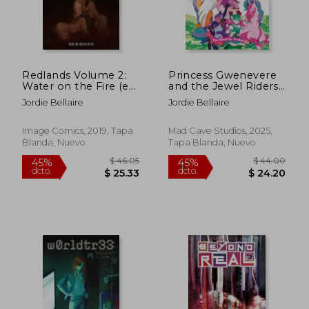
Redlands Volume 2:
Princess Gwenevere
Water on the Fire (en
and the Jewel Riders
Inglés)
Vol. 2 (en Inglés)
Jordie Bellaire
Jordie Bellaire
Image Comics, 2019, Tapa
Mad Cave Studios, 2025,
Blanda, Nuevo
Tapa Blanda, Nuevo
$ 43.42
$ 37
45%
40%
dcto.
dcto.
$ 23.88
$ 22.