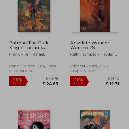
Batman The Dark
Absolute Wonder
$ 23.10
$ 23.
Knight Returns:
Woman #8
45%
45%
dcto.
dcto.
Golden Child
$ 12.71
$ 12.
Frank Miller , Rafael
Kelly Thompson, Hayden
Grampa, Jordie Bellaire
Sherman Y Jordie Bellaire
Panini Comics, 2024, Tapa
Editorial Panini, 2026,
Dura, Nuevo
Grapa, Nuevo