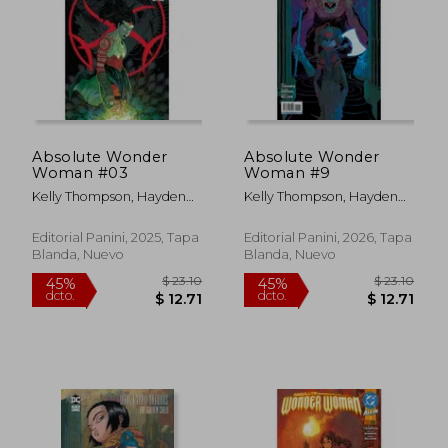
$ 46.05
$ 57
45%
40%
dcto.
dcto.
$ 25.33
$ 34.
Absolute Wonder
Absolute Wonder
Woman #03
Woman #9
Kelly Thompson, Hayden
Kelly Thompson, Hayden
Sherman Y Jordie Bellaire
Sherman Y Jordie Bellaire
Editorial Panini, 2025, Tapa
Editorial Panini, 2026, Tapa
Blanda, Nuevo
Blanda, Nuevo