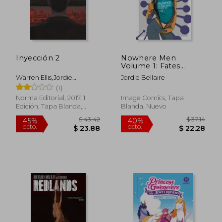
Inyección 2
Nowhere Men
Volume 1: Fates
Worse Than Death
Warren Ellis,Jordie
Jordie Bellaire
(Teal Shirt) (en Inglés)
Bellaire,Declan Shalvey
(1)
Norma Editorial, 2017, 1
Image Comics, Tapa
Edición, Tapa Blanda,
Blanda, Nuevo
Nuevo
$ 23.10
$ 60.
45%
35%
dcto.
dcto.
$ 12.71
$ 39.