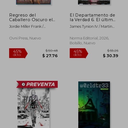
Regreso del
El Departamento de
Caballero Oscuro el
la Verdad 6. El último
Niño Prodigio
destello del
Jordie Miller Frank /
James Tynion IV / Martin
[Ilustrado]
crepúsculo
Grampa Rafael / Bellaire
Simmonds / Letizia
Cadonici / Jordie Bellaire
Ovni Press, Nuevo
Norma Editorial, 2026,
Bolsillo, Nuevo
$ 43.62
$ 58.
45%
40%
dcto.
dcto.
$ 23.99
$ 35.