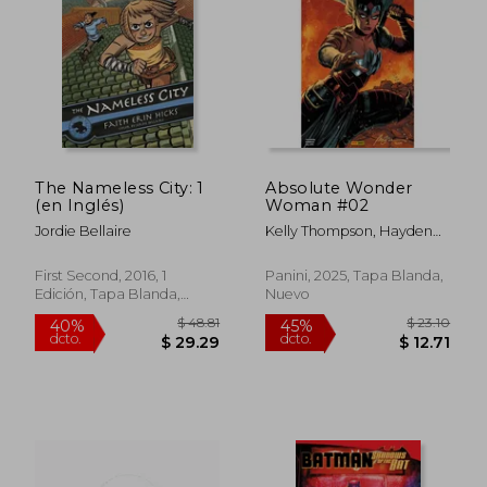
$ 48.59
$ 50.
45%
40%
dcto.
dcto.
$ 26.72
$ 30.
The Nameless City: 1
Absolute Wonder
(en Inglés)
Woman #02
Jordie Bellaire
Kelly Thompson, Hayden
Sherman Y Jordie Bellaire
First Second, 2016, 1
Panini, 2025, Tapa Blanda,
Edición, Tapa Blanda,
Nuevo
Nuevo