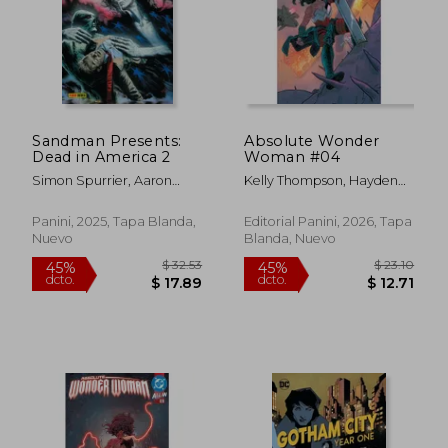
Sandman Presents:
Absolute Wonder
Dead in America 2
Woman #04
Simon Spurrier, Aaron
Kelly Thompson, Hayden
Campbell Y Jordie Bellaire
Sherman Y Jordie Bellaire
$ 44.78
$ 23.
45%
45%
dcto.
dcto.
$ 24.63
$ 12.
Panini, 2025, Tapa Blanda,
Editorial Panini, 2026, Tapa
Nuevo
Blanda, Nuevo