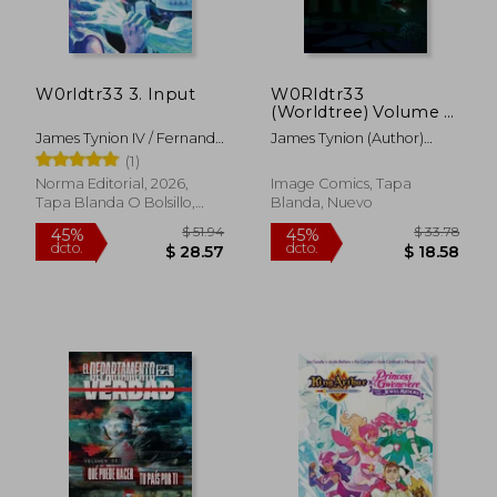
$ 55.26
$ 50
45%
45%
dcto.
dcto.
$ 30.39
$ 27.
W0rldtr33 3. Input
W0Rldtr33
(Worldtree) Volume 1
(en Inglés)
James Tynion IV / Fernando
James Tynion (Author)
Blanco / Jordie Bellaire
Fernando Blanco (Artist)
(1)
Jordie Bellaire (Artist)
Norma Editorial, 2026,
Image Comics, Tapa
Tapa Blanda O Bolsillo,
Blanda, Nuevo
Nuevo