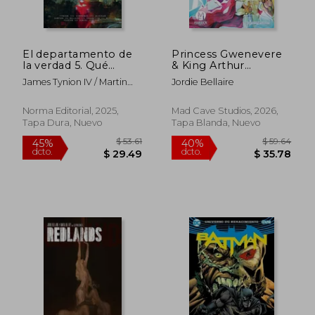
$ 46.94
$ 53
45%
45%
dcto.
dcto.
$ 25.82
$ 29.
El departamento de
Princess Gwenevere
la verdad 5. Qué
& King Arthur
puede hacer tu país
Collection (en Inglés)
James Tynion IV / Martin
Jordie Bellaire
por ti (en Castellano)
Simmonds / Alison
Sampson / Jordie Bellaire
Norma Editorial, 2025,
Mad Cave Studios, 2026,
Tapa Dura, Nuevo
Tapa Blanda, Nuevo