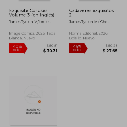
Exquisite Corpses
Cadáveres exquisitos
Volume 3 (en Inglés)
2
James Tynion IV;Jordie
James Tynion IV / Che
Bellaire;Tyler Boss;Che
Grayson / Adam Gorham /
Grayson;Michael
Pornsak Pichetshote /
Image Comics, 2026, Tapa
Norma Editorial, 2026,
Walsh;Valentine De
Michael Walsh / Jordie
Blanda, Nuevo
Bolsillo, Nuevo
Landro;Gavin
Bellaire / Tyler Boss / Claire
Fullerton;Marianna
Roe / Gavin Fullerton
Ignazzi;Jordie Bellaire
$ 50.48
$ 55.
45%
45%
dcto.
dcto.
$ 27.76
$ 30.