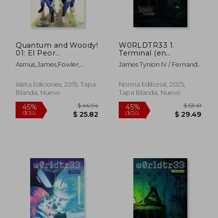
Quantum and Woody!
W0RLDTR33 1.
01: El Peor
Terminal (en
Supergrupo del
Castellano)
Asmus,James,Fowler,
James Tynion IV / Fernando
Mundo
Tom,Bellaire, Jordie
Blanco / Jordie Bellaire
Aleta Ediciones, 2015, Tapa
Norma Editorial, 2025,
Blanda, Nuevo
Tapa Blanda, Nuevo