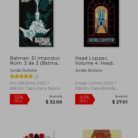
Actualmente, reside en Irlanda con su
famosa gata, Buffy .
Batman: El Impostor
Head Lopper,
Núm. 3 de 3 (Batman:
Volume 4: Head
El Impostor (O. C. ))
Lopper & the Quest
Jordie Bellaire
Jordie Bellaire
for Mulgrid'S Stair (en
(1)
Inglés)
Ecc Ediciones, 2021, 1
Image Comics, 2021, 1
Edición, Tapa Dura, Nuevo
Edición, Tapa Blanda,
Nuevo
$ 49.23
$ 45.