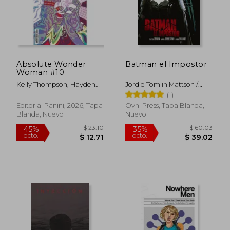
Absolute Wonder
Batman el Impostor
Woman #10
Kelly Thompson, Hayden
Jordie Tomlin Mattson /
Sherman Y Jordie Bellaire
Sorrentino Andrea /
(1)
Bellaire
Editorial Panini, 2026, Tapa
Ovni Press, Tapa Blanda,
Blanda, Nuevo
Nuevo
$ 23.10
$ 50
45%
45%
dcto.
dcto.
$ 12.71
$ 27.