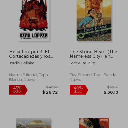
35%
40%
dcto.
dcto.
$ 32.00
$ 27.
Head Lopper 3. El
The Stone Heart (The
Cortacabezas y los
Nameless City) (en
Caballeros de Venora
Inglés)
Jordie Bellaire
Jordie Bellaire
Norma Editorial, Tapa
First Second, Tapa Blanda,
Blanda, Nuevo
Nuevo