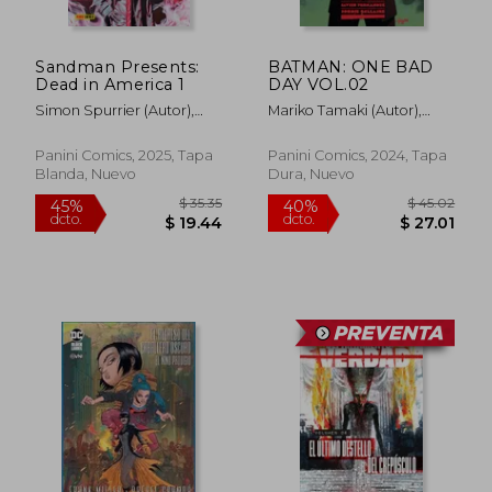
Sandman Presents:
BATMAN: ONE BAD
Dead in America 1
DAY VOL.02
Simon Spurrier (Autor),
Mariko Tamaki (Autor),
Aaron Campbell (Autor),
Javier Fernandez (Autor),
$ 53.61
$ 59.
45%
40%
Lisandro Estherren (Autor),
Jordie Bellaire (Autor)
dcto.
dcto.
$ 29.49
$ 35.
Panini Comics, 2025, Tapa
Panini Comics, 2024, Tapa
Jordie Bellaire (Autor)
Blanda, Nuevo
Dura, Nuevo