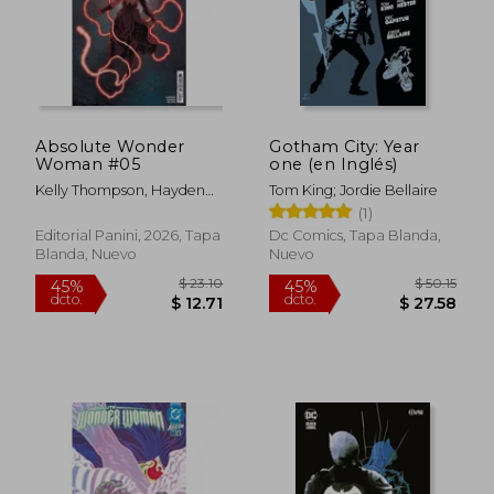
Absolute Wonder
Gotham City: Year
Woman #05
one (en Inglés)
Kelly Thompson, Hayden
Tom King; Jordie Bellaire
Sherman Y Jordie Bellaire
(1)
Editorial Panini, 2026, Tapa
Dc Comics, Tapa Blanda,
Blanda, Nuevo
Nuevo
$ 32.53
$ 23.
45%
45%
dcto.
dcto.
$ 17.89
$ 12.