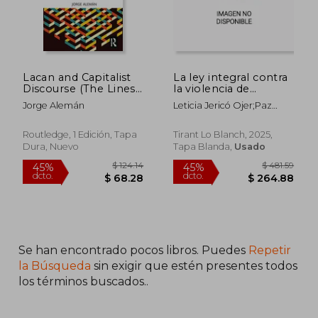
Lacan and Capitalist
La ley integral contra
Discourse (The Lines
la violencia de
of the Symbolic in
género: balance y
Jorge Alemán
Leticia Jericó Ojer;Paz
Psychoanalysis Series)
desafíos 20 años
Francés
(en Inglés)
después de su
Lecumberri;Lorena
entrada en vigor
Routledge, 1 Edición, Tapa
Tirant Lo Blanch, 2025,
Alemán Aróstegui;Ricardo
Dura, Nuevo
Tapa Blanda,
Usado
Feliu Martínez;Eliana
Alemán Salcedo;Lohitzune
Zuloaga Lojo;Xabier Tirapu
Intxaurrondo;Nahikari
Sánchez-Herrero;Miguel
Ros Martínez;Inés Olaizola
Nogales;Jorge Ollero
Perán;Liberta
Se han encontrado pocos libros. Puedes
Repetir
$ 30.71
$ 66.
45%
45%
la Búsqueda
sin exigir que estén presentes todos
dcto.
dcto.
$ 16.89
$ 36.
los términos buscados..