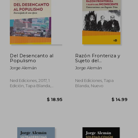
$ 7.50
$ 10.
Del Desencanto al
Razón Fronteriza y
Populismo
Sujeto del
Inconsciente.
Jorge Alemán
Jorge Alemán
Conversaciones con
Eugenio Trías
Ned Ediciones, 2017, 1
Ned Ediciones, Tapa
Edición, Tapa Blanda,
Blanda, Nuevo
Nuevo