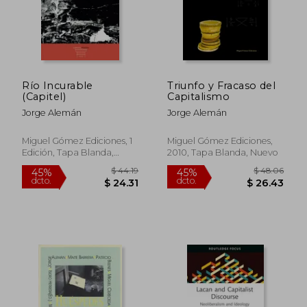
Río Incurable
Triunfo y Fracaso del
(Capitel)
Capitalismo
Jorge Alemán
Jorge Alemán
Miguel Gómez Ediciones, 1
Miguel Gómez Ediciones,
Edición, Tapa Blanda,
2010, Tapa Blanda, Nuevo
Nuevo
$ 60.24
$ 42.
40%
45%
dcto.
dcto.
$ 36.14
$ 23.