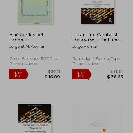
Huéspedes del
Lacan and Capitalist
Porvenir
Discourse (The Lines
of the Symbolic in
Jorge Et Al. Aleman
Jorge Alemán
Psychoanalysis Series)
(en Inglés)
Cruce Ediciones, 1997, Tapa
Routledge, 1 Edición, Tapa
Blanda, Nuevo
Blanda, Nuevo
$ 44.19
$ 48.
45%
45%
dcto.
dcto.
$ 24.31
$ 26.