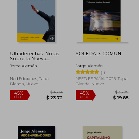
$ 18.95
$ 14.
Ultraderechas: Notas
SOLEDAD: COMUN
Sobre la Nueva
Deriva Neoliberal
Jorge Alemán
Jorge Alemán
(1)
Ned Ediciones, Tapa
NEED ESPAÑA, 2025, Tapa
Blanda, Nuevo
Blanda, Nuevo