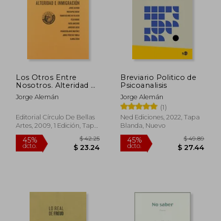
$ 39.61
$ 43.
45%
45%
dcto.
dcto.
$ 21.79
$ 23.
Los Otros Entre
Breviario Politico de
Nosotros. Alteridad e
Psicoanalisis
Inmigración
Jorge Alemán
Jorge Alemán
(1)
Editorial Círculo De Bellas
Ned Ediciones, 2022, Tapa
Artes, 2009, 1 Edición, Tapa
Blanda, Nuevo
Blanda, Nuevo