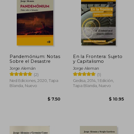
emancipación. Algunas de ellas han sido
coescritas, como Del desencanto al
populismo (2017), junto al filósofo Germán
Cano.
Pandemónium: Notas
En la Frontera: Sujeto
Sobre el Desastre
y Capitalismo
Jorge Alemán
Jorge Aleman
(2)
(1)
Ned Ediciones, 2020, Tapa
Gedisa, 2014, 1 Edición,
Blanda, Nuevo
Tapa Blanda, Nuevo