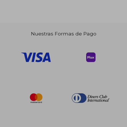
Nuestras Formas de Pago
$ 124.14
$ 481.
45%
45%
dcto.
dcto.
$ 68.28
$ 264.