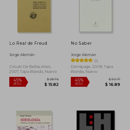
Lo Real de Freud
No Saber
$ 42.25
$ 49.
45%
45%
dcto.
dcto.
$ 23.24
$ 27.
Jorge Alemán
Jorge Aleman
(1)
Circulo De Bellas Artes,
Demipage, 2008, Tapa
2007, Tapa Blanda, Nuevo
Blanda, Nuevo