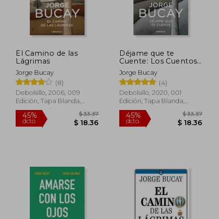
El Camino de las
Déjame que te
Lágrimas
Cuente: Los Cuentos
que me Enseñaron a
Jorge Bucay
Jorge Bucay
Vivir
(8)
(4)
Debolsillo, 2006, 009
Debolsillo, 2020, 001
Edición, Tapa Blanda,
Edición, Tapa Blanda,
Nuevo
Nuevo
$ 11.00
$ 11.