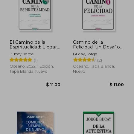
El Camino de la
Camino de la
Espiritualidad: Llegar
Felicidad. Un Desafio
a la cima y seguir
Personal, el / 4 ed.
Bucay, Jorge
Bucay, Jorge
subiendo
(1)
(2)
$ 6.00
$ 11.
Oceano, 2022, 1 Edición,
Oceano, Tapa Blanda,
Tapa Blanda, Nuevo
Nuevo