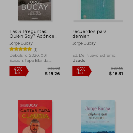
Las 3 Preguntas:
recuerdos para
Quién Soy? Adónde
demian
Voy? Con Quién?
Jorge Bucay
Jorge Bucay
(1)
Debolsillo, 2020, 001
Ed. Del Nuevo Extremo,
Edición, Tapa Blanda,
Usado
Nuevo
$ 39.78
$ 41.
45%
45%
dcto.
dcto.
$ 21.88
$ 22.