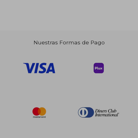
$ 41.68
45%
dcto.
$ 22.92
$ 22.
Nuestras Formas de Pago