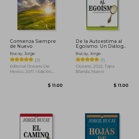
Comienza Siempre
De la Autoestima al
de Nuevo
Egoísmo: Un Diálogo
Entre tu y yo - Jorge
Bucay, Jorge
Bucay, Jorge
Bucay - Libro Físico
(2)
(1)
Editorial Oceano De
Oceano, 2022, Tapa
Mexico, 2017, 1 Edición,
Blanda, Nuevo
Tapa Blanda, Nuevo
$ 11.00
$ 11.