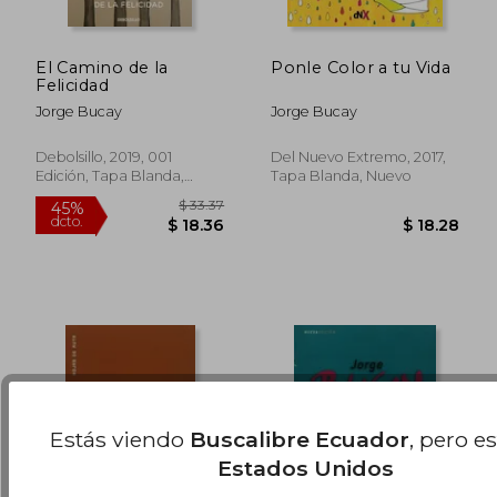
El Camino de la
Ponle Color a tu Vida
Felicidad
Jorge Bucay
Jorge Bucay
$ 31.99
$ 49.
45%
45%
dcto.
dcto.
$ 17.59
$ 27.
Debolsillo, 2019, 001
Del Nuevo Extremo, 2017,
Edición, Tapa Blanda,
Tapa Blanda, Nuevo
Nuevo
Estás viendo
Buscalibre Ecuador
, pero e
Estados Unidos