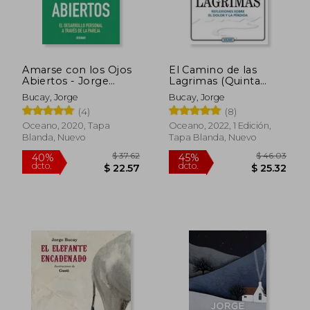
Amarse con los Ojos
El Camino de las
Abiertos - Jorge
Lagrimas (Quinta
Bucay - Libro Físico
Edicion)
Bucay, Jorge
Bucay, Jorge
(4)
(8)
Oceano, 2020, Tapa
Oceano, 2022, 1 Edición,
Blanda, Nuevo
Tapa Blanda, Nuevo
$ 33.37
$ 33.
45%
45%
dcto.
dcto.
$ 18.36
$ 18.