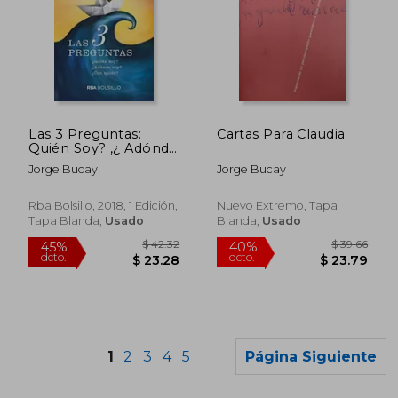
$ 33.96
$ 71.
35%
45%
dcto.
dcto.
$ 22.08
$ 39.
Las 3 Preguntas:
Cartas Para Claudia
Quién Soy? ,¿ Adónde
Voy? ,¿ Con Quién?
Jorge Bucay
Jorge Bucay
Rba Bolsillo, 2018, 1 Edición,
Nuevo Extremo, Tapa
Tapa Blanda,
Usado
Blanda,
Usado
1
2
3
4
5
Página Siguiente