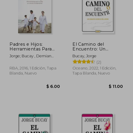
Padres e Hijos:
El Camino del
Herramientas Para
Encuentro: Un
Cuidar un Vínculo
Ensayo Acerca del
$ 11.00
$ 11.
Jorge; Bucay , Demian
Bucay, Jorge
Fundamental
Amor (Cuarta Edicion)
Bucay
(2)
(Divulgación)
RBA, 2016, 1 Edición, Tapa
Oceano, 2022, 1 Edición,
Blanda, Nuevo
Tapa Blanda, Nuevo