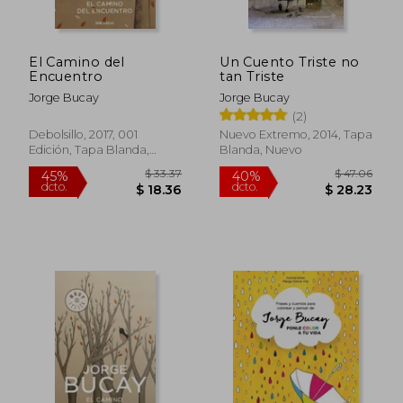
El Camino del
Un Cuento Triste no
$ 33.37
$ 33.
Encuentro
tan Triste
45%
45%
dcto.
dcto.
$ 18.36
$ 18.
Jorge Bucay
Jorge Bucay
(2)
Debolsillo, 2017, 001
Nuevo Extremo, 2014, Tapa
Edición, Tapa Blanda,
Blanda, Nuevo
Nuevo