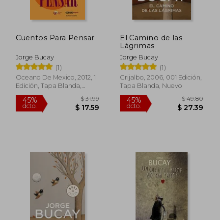
$ 60.00
$ 33.
15%
45%
dcto.
dcto.
$ 51.00
$ 18.
Cuentos Para Pensar
El Camino de las
Lágrimas
Jorge Bucay
Jorge Bucay
(1)
(1)
Oceano De Mexico, 2012, 1
Grijalbo, 2006, 001 Edición,
Edición, Tapa Blanda,
Tapa Blanda, Nuevo
Usado