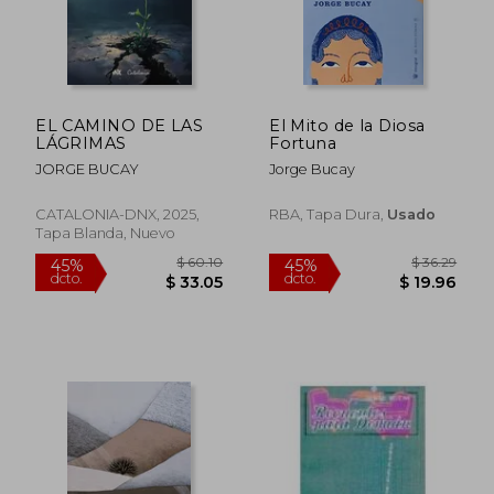
EL CAMINO DE LAS
El Mito de la Diosa
LÁGRIMAS
Fortuna
JORGE BUCAY
Jorge Bucay
CATALONIA-DNX, 2025,
RBA, Tapa Dura,
Usado
Tapa Blanda, Nuevo
$ 62.54
40%
dcto.
$ 37.53
$ 22.