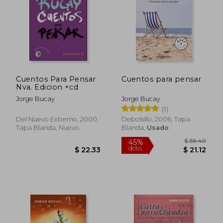
$ 35.02
$ 29.
45%
45%
dcto.
dcto.
$ 19.26
$ 16.
Cuentos Para Pensar
Cuentos para pensar
Nva. Edicion +cd
Jorge Bucay
Jorge Bucay
(1)
Del Nuevo Extremo, 2000,
Debolsillo, 2006, Tapa
Tapa Blanda, Nuevo
Blanda,
Usado