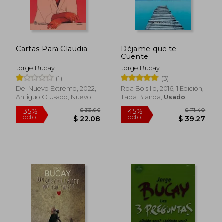
Cartas Para Claudia
Déjame que te
Cuente
Jorge Bucay
Jorge Bucay
(1)
(3)
Del Nuevo Extremo, 2022,
Rba Bolsillo, 2016, 1 Edición,
Antiguo O Usado, Nuevo
Tapa Blanda,
Usado
$ 60.10
$ 36.
45%
45%
dcto.
dcto.
$ 33.05
$ 19.