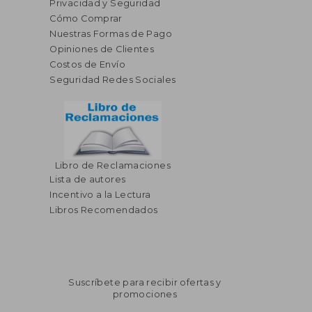
Privacidad y Seguridad
Cómo Comprar
Nuestras Formas de Pago
Opiniones de Clientes
Costos de Envío
Seguridad Redes Sociales
Libro de Reclamaciones
$ 42.32
$ 39.
45%
40%
Lista de autores
dcto.
dcto.
$ 23.28
$ 23.
Incentivo a la Lectura
Libros Recomendados
Suscríbete para recibir ofertas y
promociones