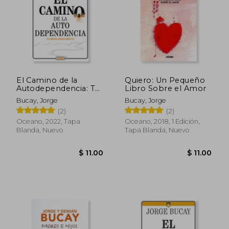
$ 9.90
$ 9.
El Camino de la
Quiero: Un Pequeño
Autodependencia: Tu
Libro Sobre el Amor
Mejor Amigo Eres Tú
Bucay, Jorge
Bucay, Jorge
(2)
(2)
Oceano, 2022, Tapa
Oceano, 2018, 1 Edición,
Blanda, Nuevo
Tapa Blanda, Nuevo