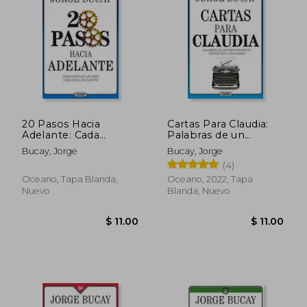
$ 11.00
$ 11.
20 Pasos Hacia
Cartas Para Claudia:
Adelante: Cada
Palabras de un
Capítulo, Un Paso
Psicoterapeuta
Bucay, Jorge
Bucay, Jorge
Cada Paso, Un Cuento
Gestáltico a una
(4)
Amiga - Jorge Bucay
- Libro Físico
Oceano, Tapa Blanda,
Oceano, 2022, Tapa
Nuevo
Blanda, Nuevo