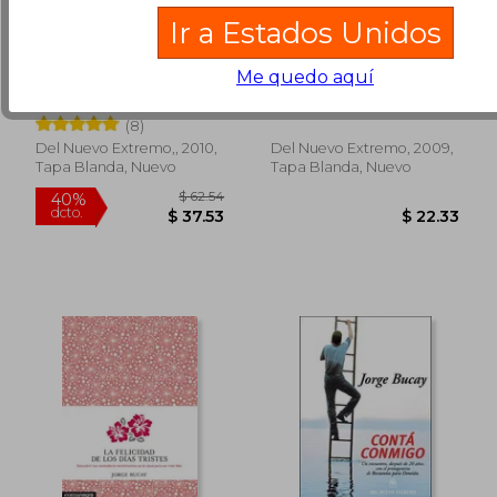
Ir a Estados Unidos
Camino de las
Recuentos Para
Lagrimas, el - Jorge
Demian
Me quedo aquí
Bucay
Jorge Bucay
Jorge Bucay
(8)
Del Nuevo Extremo,, 2010,
Del Nuevo Extremo, 2009,
Tapa Blanda, Nuevo
Tapa Blanda, Nuevo
$ 33.37
$ 47.
45%
40%
dcto.
dcto.
$ 18.36
$ 28.